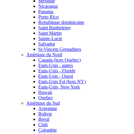
Mexique
Nicaragua
Panama
Porto Rico
Republique dominicaine
Saint Barthelemy
Saint Martin
Sainte-Lucie
Salvador
St-Vincent Grenadines
Amérique du Nord
Canada (hors Quebec)
Etats-Unis - autres
Etats-Unis - Floride
Etats-Unis - Ouest
Etats-Unis Est (hors NY)
Etats-Unis, New York
Hawaii
Quebec
Amérique du Sud
Argentine
Bolivie
Bresil
Chili
Colombie