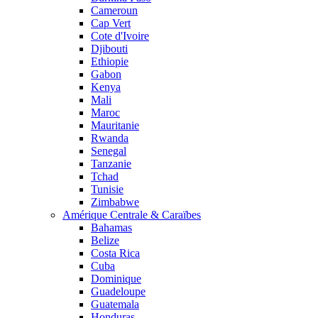
Cameroun
Cap Vert
Cote d'Ivoire
Djibouti
Ethiopie
Gabon
Kenya
Mali
Maroc
Mauritanie
Rwanda
Senegal
Tanzanie
Tchad
Tunisie
Zimbabwe
Amérique Centrale & Caraïbes
Bahamas
Belize
Costa Rica
Cuba
Dominique
Guadeloupe
Guatemala
Honduras