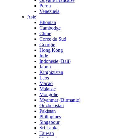
Guyane Francaise
Perou
Venezuela
Asie
Bhoutan
Cambodge
Chine
Coree du Sud
Georgie
Hong Kong
Inde
Indonesie (Bali)
Japon
Kirghizistan
Laos
Macao
Malaisie
Mongolie
Myanmar (Birmanie)
Ouzbekistan
Pakistan
Philippines
Singapour
Sri Lanka
Taiwan