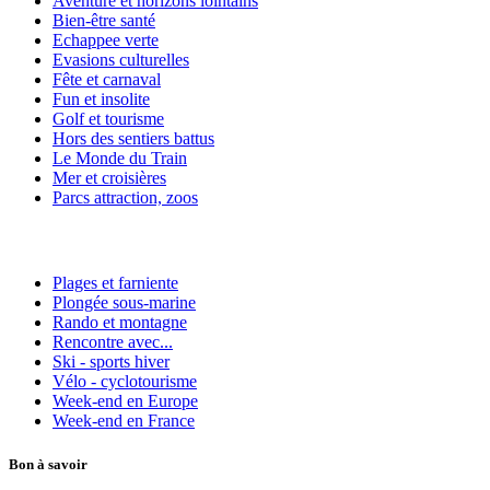
Aventure et horizons lointains
Bien-être santé
Echappee verte
Evasions culturelles
Fête et carnaval
Fun et insolite
Golf et tourisme
Hors des sentiers battus
Le Monde du Train
Mer et croisières
Parcs attraction, zoos
Plages et farniente
Plongée sous-marine
Rando et montagne
Rencontre avec...
Ski - sports hiver
Vélo - cyclotourisme
Week-end en Europe
Week-end en France
Bon à savoir