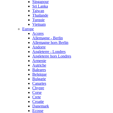
Singapour
Sri Lanka
Taiwan
Thailande
Turquie
Vietnam
Europe
Acores
Allemagne - Berlin
Allemagne hors Berlin
Andorre
Angleterre - Londres
Angleterre hors Londres
Armenie
Autriche
Baleares
Belgique
Bulgarie
Canaries
Chypre
Corse
Crete
Croatie
Danemark
Ecosse