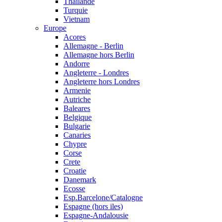
Thailande
Turquie
Vietnam
Europe
Acores
Allemagne - Berlin
Allemagne hors Berlin
Andorre
Angleterre - Londres
Angleterre hors Londres
Armenie
Autriche
Baleares
Belgique
Bulgarie
Canaries
Chypre
Corse
Crete
Croatie
Danemark
Ecosse
Esp.Barcelone/Catalogne
Espagne (hors iles)
Espagne-Andalousie