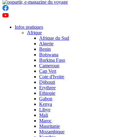
Infos pratiques
Afrique
Afrique du Sud
Algerie
Benin
Botswana
Burkina Faso
Cameroun
Cap Vert
Cote d'Ivoire
Djibouti
Erythree
Ethiopie
Gabon
Kenya
Libye
Mali
Maroc
Mauritanie
Mozambique