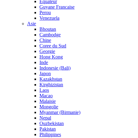
Equateur
Guyane Francaise
Perou
Venezuela
Asie
Bhoutan
Cambodge
Chine
Coree du Sud
Georgie
Hong Kong
Inde
Indonesie (Bali)
Japon
Kazakhstan
Kirghizistan
Laos
Macao
Malaisie
Mongolie
Myanmar (Birmanie)
Nepal
Ouzbekistan
Pakistan
Philippines