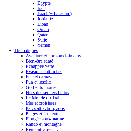
Egypte
Iran
Israel (+ Palestine)
Jordanie
Liban
Oman
Qatar
Syrie
Yemen
Thématiques
Aventure et horizons lointains
Bien-être santé
Echappee verte
Evasions culturelles
Fête et carnaval
Fun et insolite
Golf et tourisme
Hors des sentiers battus
Le Monde du Train
Mer et croisières
Parcs attraction, zoos
Plages et farniente
Plongée sous-marine
Rando et montagne
Rencontre avec...