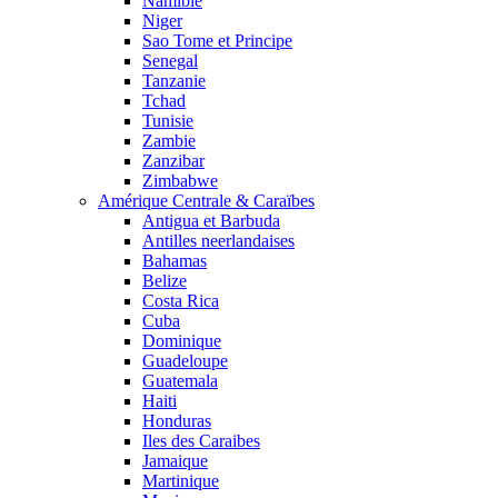
Namibie
Niger
Sao Tome et Principe
Senegal
Tanzanie
Tchad
Tunisie
Zambie
Zanzibar
Zimbabwe
Amérique Centrale & Caraïbes
Antigua et Barbuda
Antilles neerlandaises
Bahamas
Belize
Costa Rica
Cuba
Dominique
Guadeloupe
Guatemala
Haiti
Honduras
Iles des Caraibes
Jamaique
Martinique