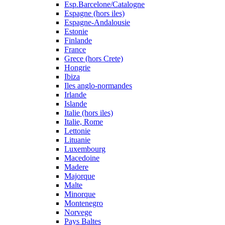
Esp.Barcelone/Catalogne
Espagne (hors iles)
Espagne-Andalousie
Estonie
Finlande
France
Grece (hors Crete)
Hongrie
Ibiza
Iles anglo-normandes
Irlande
Islande
Italie (hors iles)
Italie, Rome
Lettonie
Lituanie
Luxembourg
Macedoine
Madere
Majorque
Malte
Minorque
Montenegro
Norvege
Pays Baltes