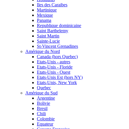
Iles des Caraibes
Martinique
Mexique
Panama
Republique dominicaine
Saint Barthelemy
Saint Martin
Sainte-Lucie
St-Vincent Grenadines
Amérique du Nord
Canada (hors Quebec)
Etats-Unis - autres
Etats-Unis - Floride
Etats-Unis - Ouest
Etats-Unis Est (hors NY)
Etats-Unis, New York
Quebec
Amérique du Sud
Argentine
Bolivie
Bresil
Chili
Colombie
Equateur