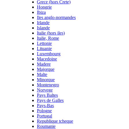
Grece (hors Crete)
Hongrie
Ibiza
Iles anglo-normandes
Irlande
Islande
Italie (hors iles)
Italie, Rome
Lettonie
Lituanie
Luxembourg
Macedoine
Madere
Majorque
Malte
Minorque
Montenegro
Norvege
Pays Baltes
Pays de Galles
Pays-Bas
Pologne
Portugal
Republique tcheque
Roumanie