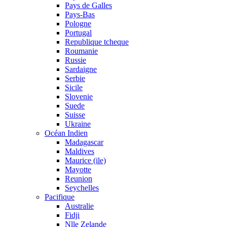
Pays de Galles
Pays-Bas
Pologne
Portugal
Republique tcheque
Roumanie
Russie
Sardaigne
Serbie
Sicile
Slovenie
Suede
Suisse
Ukraine
Océan Indien
Madagascar
Maldives
Maurice (ile)
Mayotte
Reunion
Seychelles
Pacifique
Australie
Fidji
Nlle Zelande