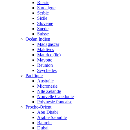
Russie
Sardaigne
Serbie
Sicile
Slovenie
Suede
Suisse
Océan Indien
Madagascar
Maldives
Maurice (ile)
Mayotte
Reunion
Seychelles
Pacifique
Australie
Micronesie
Nlle Zelande
Nouvelle Caledonie
Polynesie francaise
Proche-Orient
Abu Dhabi
Arabie Saoudite
Bahrein
Dubai