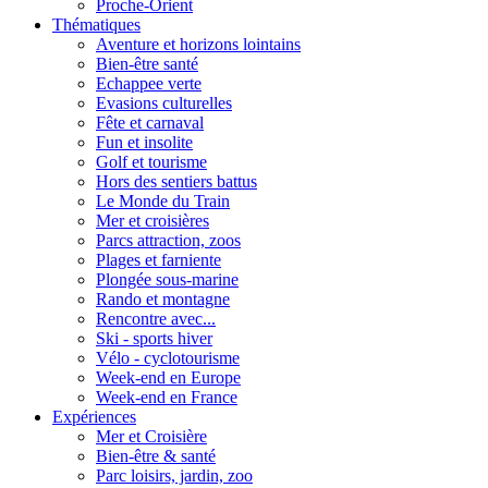
Proche-Orient
Thématiques
Aventure et horizons lointains
Bien-être santé
Echappee verte
Evasions culturelles
Fête et carnaval
Fun et insolite
Golf et tourisme
Hors des sentiers battus
Le Monde du Train
Mer et croisières
Parcs attraction, zoos
Plages et farniente
Plongée sous-marine
Rando et montagne
Rencontre avec...
Ski - sports hiver
Vélo - cyclotourisme
Week-end en Europe
Week-end en France
Expériences
Mer et Croisière
Bien-être & santé
Parc loisirs, jardin, zoo