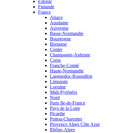
Estonie
Finlande
France
Alsace
Aquitaine
Auvergne
Basse-Normandie
Bourgogne
Bretagne
Centre
Champagne-Ardenne
Corse
Franche-Comté
Haute-Normandie
Languedoc-Roussillon
Limousin
Lorraine
Midi-Pyrénées
Nord
Paris Ile-de-France
Pays de la Loire
Picardie
Poitou-Charentes
Provence Alpes Côte Azur
Rhône-Alpes