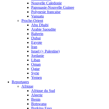
Nouvelle Caledonie
Papouasie-Nouvelle Guinee
Polynesie francaise
Vanuatu
Proche-Orient
Abu Dhabi
Arabie Saoudite
Bahrein
Dubai
Egypte
Iran
Israel (+ Palestine)
Jordanie
Liban
Oman
Qatar
Syrie
Yemen
Reportages
Afrique
Afrique du Sud
Algerie
Benin
Botswana
Burkina Faso