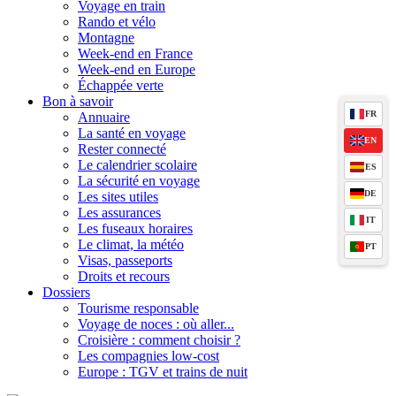
Voyage en train
Rando et vélo
Montagne
Week-end en France
Week-end en Europe
Échappée verte
Bon à savoir
FR
Annuaire
La santé en voyage
EN
Rester connecté
Le calendrier scolaire
ES
La sécurité en voyage
DE
Les sites utiles
Les assurances
IT
Les fuseaux horaires
Le climat, la météo
PT
Visas, passeports
Droits et recours
Dossiers
Tourisme responsable
Voyage de noces : où aller...
Croisière : comment choisir ?
Les compagnies low-cost
Europe : TGV et trains de nuit