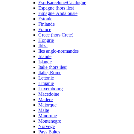
Esp.Barcelone/Catalogne
Espagne (hors iles)
Espagne-Andalousie
Estonie
Finlande
France
Grece (hors Crete)
Hongrie
Ibiza
Iles anglo-normandes
Irlande
Islande
Italie (hors iles)
Italie, Rome
Lettonie
Lituanie
Luxembourg
Macedoine
Madere
Majorque
Malte
Minorque
Montenegro
Norvege
Pays Baltes