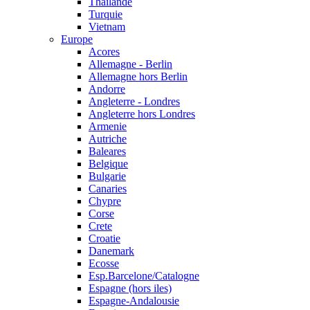
Thailande
Turquie
Vietnam
Europe
Acores
Allemagne - Berlin
Allemagne hors Berlin
Andorre
Angleterre - Londres
Angleterre hors Londres
Armenie
Autriche
Baleares
Belgique
Bulgarie
Canaries
Chypre
Corse
Crete
Croatie
Danemark
Ecosse
Esp.Barcelone/Catalogne
Espagne (hors iles)
Espagne-Andalousie