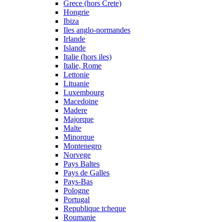
Grece (hors Crete)
Hongrie
Ibiza
Iles anglo-normandes
Irlande
Islande
Italie (hors iles)
Italie, Rome
Lettonie
Lituanie
Luxembourg
Macedoine
Madere
Majorque
Malte
Minorque
Montenegro
Norvege
Pays Baltes
Pays de Galles
Pays-Bas
Pologne
Portugal
Republique tcheque
Roumanie