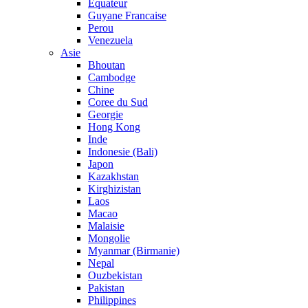
Equateur
Guyane Francaise
Perou
Venezuela
Asie
Bhoutan
Cambodge
Chine
Coree du Sud
Georgie
Hong Kong
Inde
Indonesie (Bali)
Japon
Kazakhstan
Kirghizistan
Laos
Macao
Malaisie
Mongolie
Myanmar (Birmanie)
Nepal
Ouzbekistan
Pakistan
Philippines