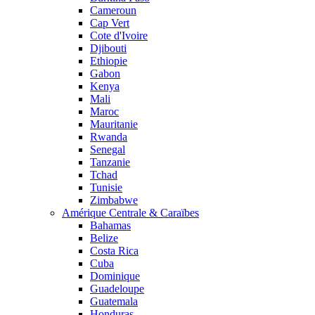
Cameroun
Cap Vert
Cote d'Ivoire
Djibouti
Ethiopie
Gabon
Kenya
Mali
Maroc
Mauritanie
Rwanda
Senegal
Tanzanie
Tchad
Tunisie
Zimbabwe
Amérique Centrale & Caraïbes
Bahamas
Belize
Costa Rica
Cuba
Dominique
Guadeloupe
Guatemala
Honduras