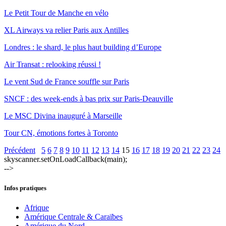
Le Petit Tour de Manche en vélo
XL Airways va relier Paris aux Antilles
Londres : le shard, le plus haut building d’Europe
Air Transat : relooking réussi !
Le vent Sud de France souffle sur Paris
SNCF : des week-ends à bas prix sur Paris-Deauville
Le MSC Divina inauguré à Marseille
Tour CN, émotions fortes à Toronto
Précédent
5
6
7
8
9
10
11
12
13
14
15
16
17
18
19
20
21
22
23
24
skyscanner.setOnLoadCallback(main);
-->
Infos pratiques
Afrique
Amérique Centrale & Caraïbes
Amérique du Nord