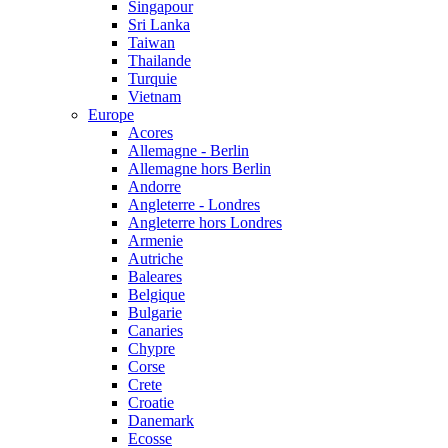
Singapour
Sri Lanka
Taiwan
Thailande
Turquie
Vietnam
Europe
Acores
Allemagne - Berlin
Allemagne hors Berlin
Andorre
Angleterre - Londres
Angleterre hors Londres
Armenie
Autriche
Baleares
Belgique
Bulgarie
Canaries
Chypre
Corse
Crete
Croatie
Danemark
Ecosse