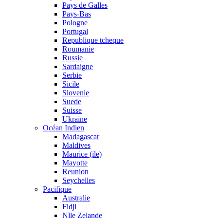
Pays de Galles
Pays-Bas
Pologne
Portugal
Republique tcheque
Roumanie
Russie
Sardaigne
Serbie
Sicile
Slovenie
Suede
Suisse
Ukraine
Océan Indien
Madagascar
Maldives
Maurice (ile)
Mayotte
Reunion
Seychelles
Pacifique
Australie
Fidji
Nlle Zelande