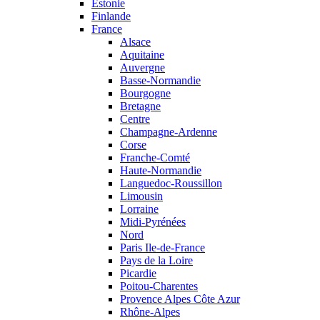
Estonie
Finlande
France
Alsace
Aquitaine
Auvergne
Basse-Normandie
Bourgogne
Bretagne
Centre
Champagne-Ardenne
Corse
Franche-Comté
Haute-Normandie
Languedoc-Roussillon
Limousin
Lorraine
Midi-Pyrénées
Nord
Paris Ile-de-France
Pays de la Loire
Picardie
Poitou-Charentes
Provence Alpes Côte Azur
Rhône-Alpes