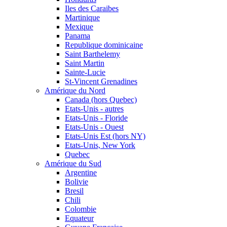
Iles des Caraibes
Martinique
Mexique
Panama
Republique dominicaine
Saint Barthelemy
Saint Martin
Sainte-Lucie
St-Vincent Grenadines
Amérique du Nord
Canada (hors Quebec)
Etats-Unis - autres
Etats-Unis - Floride
Etats-Unis - Ouest
Etats-Unis Est (hors NY)
Etats-Unis, New York
Quebec
Amérique du Sud
Argentine
Bolivie
Bresil
Chili
Colombie
Equateur