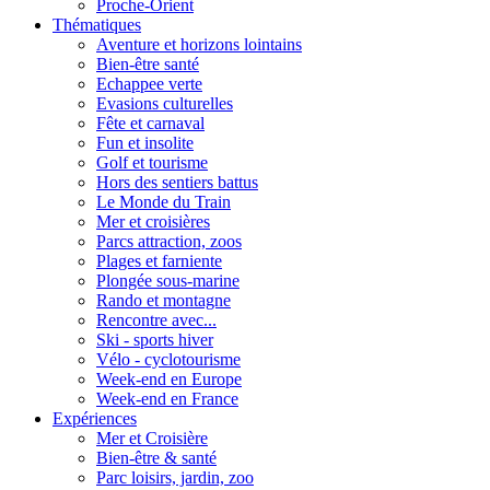
Proche-Orient
Thématiques
Aventure et horizons lointains
Bien-être santé
Echappee verte
Evasions culturelles
Fête et carnaval
Fun et insolite
Golf et tourisme
Hors des sentiers battus
Le Monde du Train
Mer et croisières
Parcs attraction, zoos
Plages et farniente
Plongée sous-marine
Rando et montagne
Rencontre avec...
Ski - sports hiver
Vélo - cyclotourisme
Week-end en Europe
Week-end en France
Expériences
Mer et Croisière
Bien-être & santé
Parc loisirs, jardin, zoo