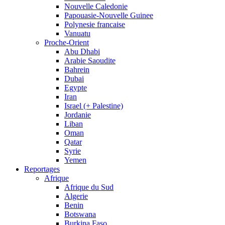
Nouvelle Caledonie
Papouasie-Nouvelle Guinee
Polynesie francaise
Vanuatu
Proche-Orient
Abu Dhabi
Arabie Saoudite
Bahrein
Dubai
Egypte
Iran
Israel (+ Palestine)
Jordanie
Liban
Oman
Qatar
Syrie
Yemen
Reportages
Afrique
Afrique du Sud
Algerie
Benin
Botswana
Burkina Faso