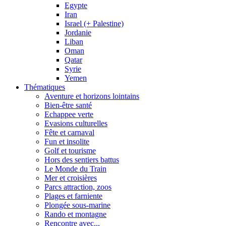
Egypte
Iran
Israel (+ Palestine)
Jordanie
Liban
Oman
Qatar
Syrie
Yemen
Thématiques
Aventure et horizons lointains
Bien-être santé
Echappee verte
Evasions culturelles
Fête et carnaval
Fun et insolite
Golf et tourisme
Hors des sentiers battus
Le Monde du Train
Mer et croisières
Parcs attraction, zoos
Plages et farniente
Plongée sous-marine
Rando et montagne
Rencontre avec...