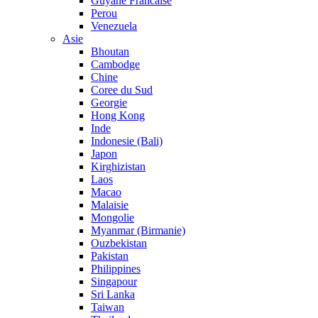
Guyane Francaise
Perou
Venezuela
Asie
Bhoutan
Cambodge
Chine
Coree du Sud
Georgie
Hong Kong
Inde
Indonesie (Bali)
Japon
Kirghizistan
Laos
Macao
Malaisie
Mongolie
Myanmar (Birmanie)
Ouzbekistan
Pakistan
Philippines
Singapour
Sri Lanka
Taiwan