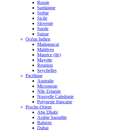
Russie
Sardaigne
Serbie
Sicile
Slovenie
Suede
Suisse
Océan Indien
Madagascar
Maldives
Maurice (ile)
Mayotte
Reunion
Seychelles
Pacifique
Australie
Micronesie
Nlle Zelande
Nouvelle Caledonie
Polynesie francaise
Proche-Orient
Abu Dhabi
Arabie Saoudite
Bahrein
Dubai