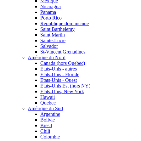
Mexique
Nicaragua
Panama
Porto Rico
Republique dominicaine
Saint Barthelemy
Saint Martin
Sainte-Lucie
Salvador
St-Vincent Grenadines
Amérique du Nord
Canada (hors Quebec)
Etats-Unis - autres
Etats-Unis - Floride
Etats-Unis - Ouest
Etats-Unis Est (hors NY)
Etats-Unis, New York
Hawaii
Quebec
Amérique du Sud
Argentine
Bolivie
Bresil
Chili
Colombie