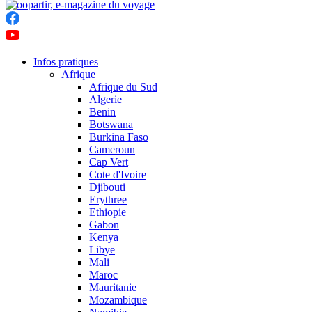
Infos pratiques
Afrique
Afrique du Sud
Algerie
Benin
Botswana
Burkina Faso
Cameroun
Cap Vert
Cote d'Ivoire
Djibouti
Erythree
Ethiopie
Gabon
Kenya
Libye
Mali
Maroc
Mauritanie
Mozambique