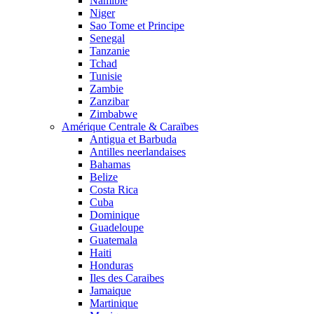
Namibie
Niger
Sao Tome et Principe
Senegal
Tanzanie
Tchad
Tunisie
Zambie
Zanzibar
Zimbabwe
Amérique Centrale & Caraïbes
Antigua et Barbuda
Antilles neerlandaises
Bahamas
Belize
Costa Rica
Cuba
Dominique
Guadeloupe
Guatemala
Haiti
Honduras
Iles des Caraibes
Jamaique
Martinique