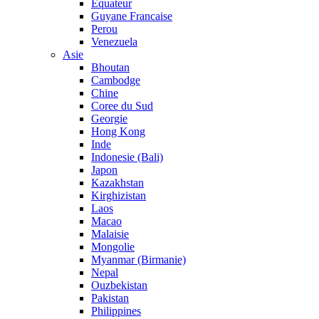
Equateur
Guyane Francaise
Perou
Venezuela
Asie
Bhoutan
Cambodge
Chine
Coree du Sud
Georgie
Hong Kong
Inde
Indonesie (Bali)
Japon
Kazakhstan
Kirghizistan
Laos
Macao
Malaisie
Mongolie
Myanmar (Birmanie)
Nepal
Ouzbekistan
Pakistan
Philippines