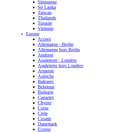
Singapour
Sri Lanka
Taiwan
Thailande
Turquie
Vietnam
Europe
Acores
Allemagne - Berlin
Allemagne hors Berlin
Andorre
Angleterre - Londres
Angleterre hors Londres
Armenie
Autriche
Baleares
Belgique
Bulgarie
Canaries
Chypre
Corse
Crete
Croatie
Danemark
Ecosse