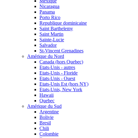
Mexique
Nicaragua
Panama
Porto Rico
Republique dominicaine
Saint Barthelemy
Saint Martin
Sainte-Lucie
Salvador
St-Vincent Grenadines
Amérique du Nord
Canada (hors Quebec)
Etats-Unis - autres
Etats-Unis - Floride
Etats-Unis - Ouest
Etats-Unis Est (hors NY)
Etats-Unis, New York
Hawaii
Quebec
Amérique du Sud
Argentine
Bolivie
Bresil
Chili
Colombie