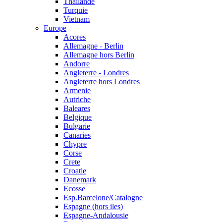
Thailande
Turquie
Vietnam
Europe
Acores
Allemagne - Berlin
Allemagne hors Berlin
Andorre
Angleterre - Londres
Angleterre hors Londres
Armenie
Autriche
Baleares
Belgique
Bulgarie
Canaries
Chypre
Corse
Crete
Croatie
Danemark
Ecosse
Esp.Barcelone/Catalogne
Espagne (hors iles)
Espagne-Andalousie