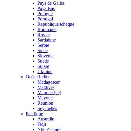
Pays de Galles
Pays-Bas
Pologne
Portugal
Republique tcheque
Roumanie
Russie
Sardaigne
Serbie
Sicile
Slovenie
Suede
Suisse
Ukraine
Océan Indien
Madagascar
Maldives
Maurice (ile)
Mayotte
Reunion
Seychelles
Pacifique
Australie
Fidji
Nlle Zelande