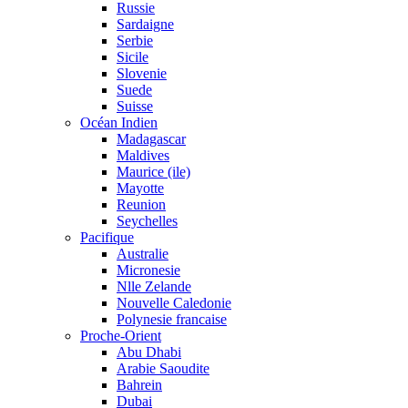
Russie
Sardaigne
Serbie
Sicile
Slovenie
Suede
Suisse
Océan Indien
Madagascar
Maldives
Maurice (ile)
Mayotte
Reunion
Seychelles
Pacifique
Australie
Micronesie
Nlle Zelande
Nouvelle Caledonie
Polynesie francaise
Proche-Orient
Abu Dhabi
Arabie Saoudite
Bahrein
Dubai