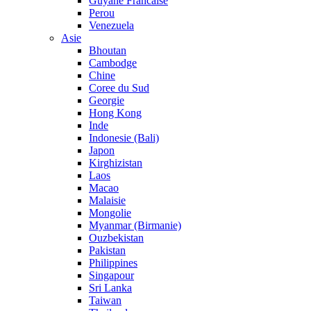
Guyane Francaise
Perou
Venezuela
Asie
Bhoutan
Cambodge
Chine
Coree du Sud
Georgie
Hong Kong
Inde
Indonesie (Bali)
Japon
Kirghizistan
Laos
Macao
Malaisie
Mongolie
Myanmar (Birmanie)
Ouzbekistan
Pakistan
Philippines
Singapour
Sri Lanka
Taiwan