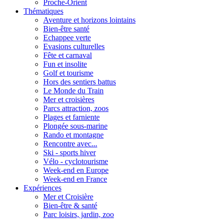
Proche-Orient
Thématiques
Aventure et horizons lointains
Bien-être santé
Echappee verte
Evasions culturelles
Fête et carnaval
Fun et insolite
Golf et tourisme
Hors des sentiers battus
Le Monde du Train
Mer et croisières
Parcs attraction, zoos
Plages et farniente
Plongée sous-marine
Rando et montagne
Rencontre avec...
Ski - sports hiver
Vélo - cyclotourisme
Week-end en Europe
Week-end en France
Expériences
Mer et Croisière
Bien-être & santé
Parc loisirs, jardin, zoo