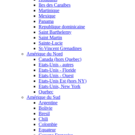
Iles des Caraibes
Martinique
Mexique
Panama
Republique dominicaine
Saint Barthelemy
Saint Martin
Sainte-Lucie
St-Vincent Grenadines
Amérique du Nord
Canada (hors Quebec)
Etats-Unis - autres
Etats-Unis - Floride
Etats-Unis - Ouest
Etats-Unis Est (hors NY)
Etats-Unis, New York
Quebec
Amérique du Sud
Argentine
Bolivie
Bresil
Chili
Colombie
Equateur