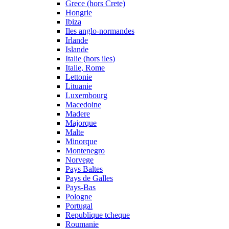
Grece (hors Crete)
Hongrie
Ibiza
Iles anglo-normandes
Irlande
Islande
Italie (hors iles)
Italie, Rome
Lettonie
Lituanie
Luxembourg
Macedoine
Madere
Majorque
Malte
Minorque
Montenegro
Norvege
Pays Baltes
Pays de Galles
Pays-Bas
Pologne
Portugal
Republique tcheque
Roumanie