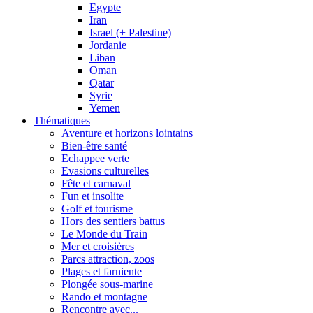
Egypte
Iran
Israel (+ Palestine)
Jordanie
Liban
Oman
Qatar
Syrie
Yemen
Thématiques
Aventure et horizons lointains
Bien-être santé
Echappee verte
Evasions culturelles
Fête et carnaval
Fun et insolite
Golf et tourisme
Hors des sentiers battus
Le Monde du Train
Mer et croisières
Parcs attraction, zoos
Plages et farniente
Plongée sous-marine
Rando et montagne
Rencontre avec...