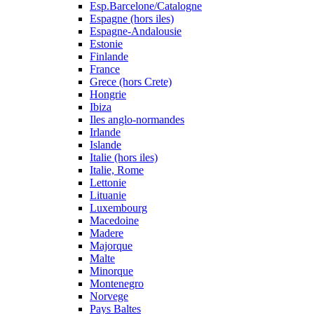
Esp.Barcelone/Catalogne
Espagne (hors iles)
Espagne-Andalousie
Estonie
Finlande
France
Grece (hors Crete)
Hongrie
Ibiza
Iles anglo-normandes
Irlande
Islande
Italie (hors iles)
Italie, Rome
Lettonie
Lituanie
Luxembourg
Macedoine
Madere
Majorque
Malte
Minorque
Montenegro
Norvege
Pays Baltes