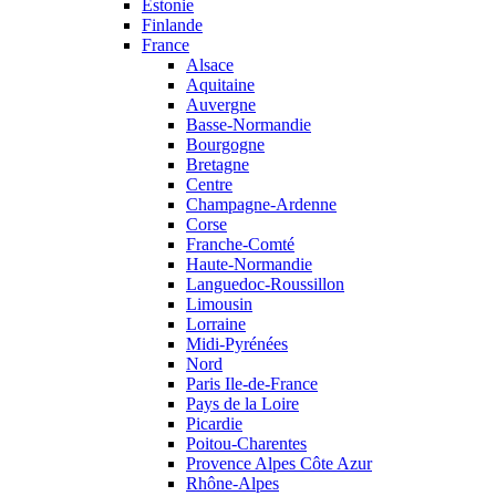
Estonie
Finlande
France
Alsace
Aquitaine
Auvergne
Basse-Normandie
Bourgogne
Bretagne
Centre
Champagne-Ardenne
Corse
Franche-Comté
Haute-Normandie
Languedoc-Roussillon
Limousin
Lorraine
Midi-Pyrénées
Nord
Paris Ile-de-France
Pays de la Loire
Picardie
Poitou-Charentes
Provence Alpes Côte Azur
Rhône-Alpes