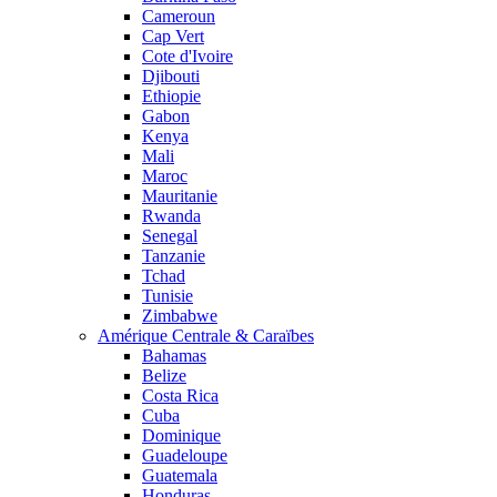
Cameroun
Cap Vert
Cote d'Ivoire
Djibouti
Ethiopie
Gabon
Kenya
Mali
Maroc
Mauritanie
Rwanda
Senegal
Tanzanie
Tchad
Tunisie
Zimbabwe
Amérique Centrale & Caraïbes
Bahamas
Belize
Costa Rica
Cuba
Dominique
Guadeloupe
Guatemala
Honduras