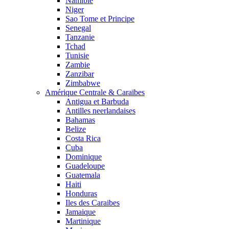
Namibie
Niger
Sao Tome et Principe
Senegal
Tanzanie
Tchad
Tunisie
Zambie
Zanzibar
Zimbabwe
Amérique Centrale & Caraïbes
Antigua et Barbuda
Antilles neerlandaises
Bahamas
Belize
Costa Rica
Cuba
Dominique
Guadeloupe
Guatemala
Haiti
Honduras
Iles des Caraibes
Jamaique
Martinique