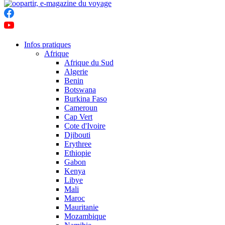
Infos pratiques
Afrique
Afrique du Sud
Algerie
Benin
Botswana
Burkina Faso
Cameroun
Cap Vert
Cote d'Ivoire
Djibouti
Erythree
Ethiopie
Gabon
Kenya
Libye
Mali
Maroc
Mauritanie
Mozambique