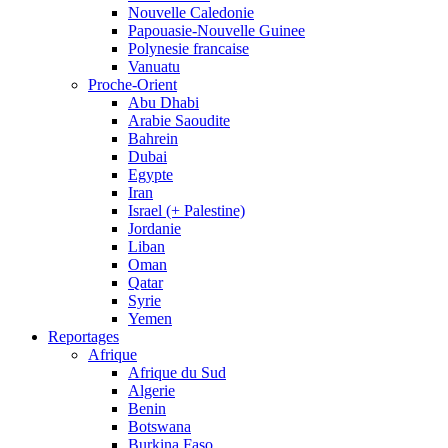
Nouvelle Caledonie
Papouasie-Nouvelle Guinee
Polynesie francaise
Vanuatu
Proche-Orient
Abu Dhabi
Arabie Saoudite
Bahrein
Dubai
Egypte
Iran
Israel (+ Palestine)
Jordanie
Liban
Oman
Qatar
Syrie
Yemen
Reportages
Afrique
Afrique du Sud
Algerie
Benin
Botswana
Burkina Faso