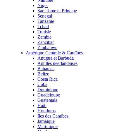
Namibie
Niger
Sao Tome et Principe
Senegal
Tanzanie
Tchad
Tunisie
Zambie
Zanzibar
Zimbabwe
Amérique Centrale & Caraïbes
Antigua et Barbuda
Antilles neerlandaises
Bahamas
Belize
Costa Rica
Cuba
Dominique
Guadeloupe
Guatemala
Haiti
Honduras
Iles des Caraibes
Jamaique
Martinique