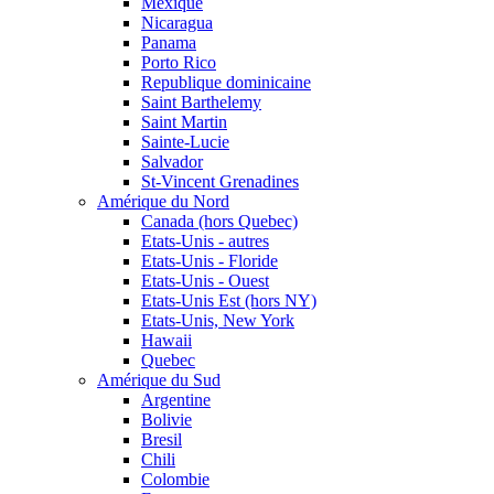
Mexique
Nicaragua
Panama
Porto Rico
Republique dominicaine
Saint Barthelemy
Saint Martin
Sainte-Lucie
Salvador
St-Vincent Grenadines
Amérique du Nord
Canada (hors Quebec)
Etats-Unis - autres
Etats-Unis - Floride
Etats-Unis - Ouest
Etats-Unis Est (hors NY)
Etats-Unis, New York
Hawaii
Quebec
Amérique du Sud
Argentine
Bolivie
Bresil
Chili
Colombie