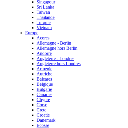
Singapour
Sri Lanka
Taiwan
Thailande
Turquie
Vietnam
Europe
Acores
Allemagne - Berlin
Allemagne hors Berlin
Andorre
Angleterre - Londres
Angleterre hors Londres
Armenie
Autriche
Baleares
Belgique
Bulgarie
Canaries
Chypre
Corse
Crete
Croatie
Danemark
Ecosse