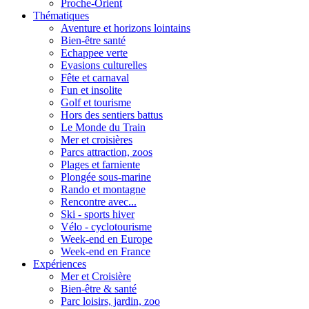
Proche-Orient
Thématiques
Aventure et horizons lointains
Bien-être santé
Echappee verte
Evasions culturelles
Fête et carnaval
Fun et insolite
Golf et tourisme
Hors des sentiers battus
Le Monde du Train
Mer et croisières
Parcs attraction, zoos
Plages et farniente
Plongée sous-marine
Rando et montagne
Rencontre avec...
Ski - sports hiver
Vélo - cyclotourisme
Week-end en Europe
Week-end en France
Expériences
Mer et Croisière
Bien-être & santé
Parc loisirs, jardin, zoo