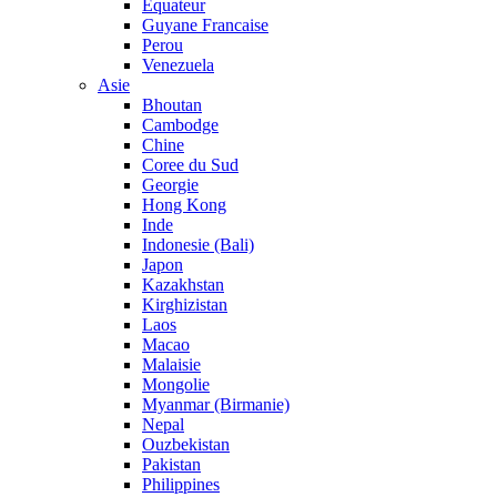
Equateur
Guyane Francaise
Perou
Venezuela
Asie
Bhoutan
Cambodge
Chine
Coree du Sud
Georgie
Hong Kong
Inde
Indonesie (Bali)
Japon
Kazakhstan
Kirghizistan
Laos
Macao
Malaisie
Mongolie
Myanmar (Birmanie)
Nepal
Ouzbekistan
Pakistan
Philippines