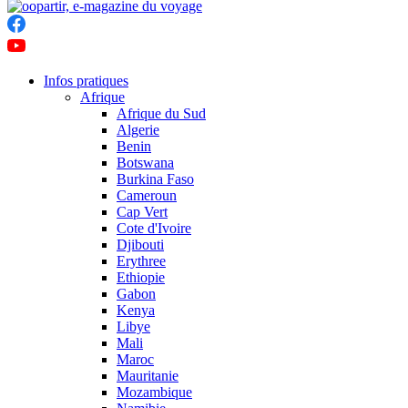
Infos pratiques
Afrique
Afrique du Sud
Algerie
Benin
Botswana
Burkina Faso
Cameroun
Cap Vert
Cote d'Ivoire
Djibouti
Erythree
Ethiopie
Gabon
Kenya
Libye
Mali
Maroc
Mauritanie
Mozambique