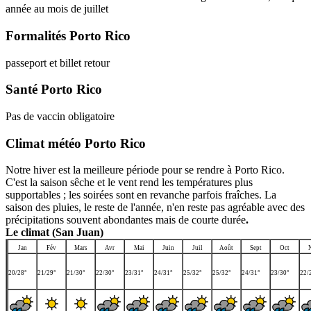
année au mois de juillet
Formalités Porto Rico
passeport et billet retour
Santé Porto Rico
Pas de vaccin obligatoire
Climat météo Porto Rico
Notre hiver est la meilleure période pour se rendre à Porto Rico.
C'est la saison sêche et le vent rend les températures plus
supportables ; les soirées sont en revanche parfois fraîches. La
saison des pluies, le reste de l'année, n'en reste pas agréable avec des
précipitations souvent abondantes mais de courte durée
.
Le climat (San Juan)
Jan
Fév
Mars
Avr
Mai
Juin
Juil
Août
Sept
Oct
20/28°
21/29°
21/30°
22/30°
23/31°
24/31°
25/32°
25/32°
24/31°
23/30°
22/