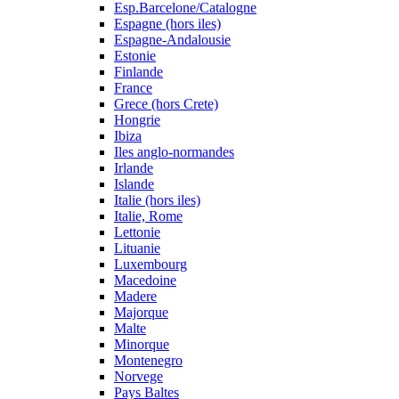
Esp.Barcelone/Catalogne
Espagne (hors iles)
Espagne-Andalousie
Estonie
Finlande
France
Grece (hors Crete)
Hongrie
Ibiza
Iles anglo-normandes
Irlande
Islande
Italie (hors iles)
Italie, Rome
Lettonie
Lituanie
Luxembourg
Macedoine
Madere
Majorque
Malte
Minorque
Montenegro
Norvege
Pays Baltes