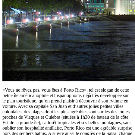
«Vous ne rêvez pas, vous êtes à Porto Rico», tel est slogan de cette
petite île américanophile et hispanophone, déjà très développée sur
le plan touristique, qu‘on prend plaisir à découvrir à son rythme en
voiture. Avec sa capitale San Juan et d‘autres jolies petites villes
coloniales, des plages dont les plus agréables sont sur les îles toutes
proches de Vieques et Culebra (situées à 1h30 de bateau de la côte
Est de la grande île), sa forêt tropicales et ses belles montagnes, sans
oublier son hospitalité antillaise, Porto Rico est une agréable surprise
hors des sentiers battus. A suivre aussi le congrès de la Salsa, chaque