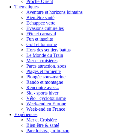
Proche-Orient
Thématiques
Aventure et horizons lointains
Bien-être santé
Echappee verte
Evasions culturelles
Fête et carnaval
Fun et insolite
Golf et tourisme
Hors des sentiers battus
Le Monde du Train
Mer et croisières
Parcs attraction, zoos
Plages et farniente
Plongée sous-marine
Rando et montagne
Rencontre avec...
Ski - sports hiver
Vélo - cyclotourisme
Week-end en Europe
Week-end en France
Expériences
Mer et Croisière
Bien-être & santé
Parc loisirs, jardin, zoo