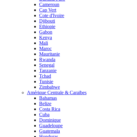
Cameroun
Cap Vert
Cote d'Ivoire
Djibouti
Ethiopie
Gabon
Kenya
Mali
Maroc
Mauritanie
Rwanda
Senegal
Tanzanie
Tchad
Tunisie
Zimbabwe
Amérique Centrale & Caraïbes
Bahamas
Belize
Costa Rica
Cuba
Dominique
Guadeloupe
Guatemala
Honduras