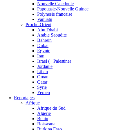
Nouvelle Caledonie
Papouasie-Nouvelle Guinee
Polynesie francaise
Vanuatu
Proche-Orient
Abu Dhabi
Arabie Saoudite
Bahrein
Dubai
Egypte
Iran
Israel (+ Palestine)
Jordanie
Liban
Oman
Qatar
Syrie
Yemen
Reportages
Afrique
Afrique du Sud
Algerie
Benin
Botswana
Burkina Faso