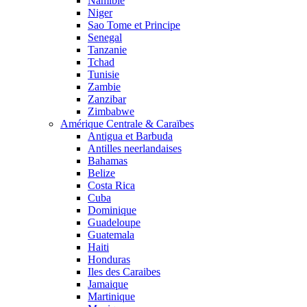
Namibie
Niger
Sao Tome et Principe
Senegal
Tanzanie
Tchad
Tunisie
Zambie
Zanzibar
Zimbabwe
Amérique Centrale & Caraïbes
Antigua et Barbuda
Antilles neerlandaises
Bahamas
Belize
Costa Rica
Cuba
Dominique
Guadeloupe
Guatemala
Haiti
Honduras
Iles des Caraibes
Jamaique
Martinique