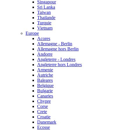
Singapour
Sri Lanka
Taiwan
Thailande
Turquie
Vietnam
Europe
Acores
Allemagne - Berlin
Allemagne hors Berlin
Andorre
Angleterre - Londres
Angleterre hors Londres
Armenie
Autriche
Baleares
Belgique
Bulgarie
Canaries
Chypre
Corse
Crete
Croatie
Danemark
Ecosse