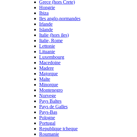
Grece (hors Crete)
Hongrie
Ibiza
Iles anglo-normandes
Irlande
Islande
Italie (hors iles)
Italie, Rome
Lettonie
Lituanie
Luxembourg
Macedoine
Madere
Majorque
Malte
Minorque
Montenegro
Norvege
Pays Baltes
Pays de Galles
Pays-Bas
Pologne
Portugal
Republique tcheque
Roumanie