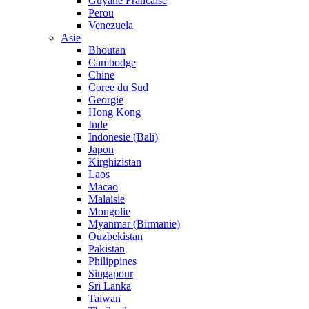
Guyane Francaise
Perou
Venezuela
Asie
Bhoutan
Cambodge
Chine
Coree du Sud
Georgie
Hong Kong
Inde
Indonesie (Bali)
Japon
Kirghizistan
Laos
Macao
Malaisie
Mongolie
Myanmar (Birmanie)
Ouzbekistan
Pakistan
Philippines
Singapour
Sri Lanka
Taiwan