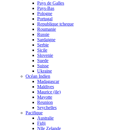
Pays de Galles
Pays-Bas
Pologne
Portugal
Republique tcheque
Roumanie
Russie
Sardaigne
Serbie
Sicile
Slovenie
Suede
Suisse
Ukraine
Océan Indien
Madagascar
Maldives
Maurice (ile)
Mayotte
Reunion
Seychelles
Pacifique
Australie
Fidji
Nlle Zelande