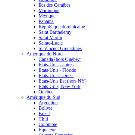
Iles des Caraibes
Martinique
Mexique
Panama
Republique dominicaine
Saint Barthelemy
Saint Martin
Sainte-Lucie
St-Vincent Grenadines
Amérique du Nord
Canada (hors Quebec)
Etats-Unis - autres
Etats-Unis - Floride
Etats-Unis - Ouest
Etats-Unis Est (hors NY)
Etats-Unis, New York
Quebec
Amérique du Sud
Argentine
Bolivie
Bresil
Chili
Colombie
Equateur