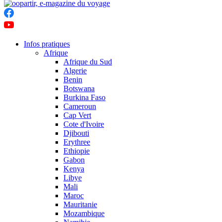
Infos pratiques
Afrique
Afrique du Sud
Algerie
Benin
Botswana
Burkina Faso
Cameroun
Cap Vert
Cote d'Ivoire
Djibouti
Erythree
Ethiopie
Gabon
Kenya
Libye
Mali
Maroc
Mauritanie
Mozambique