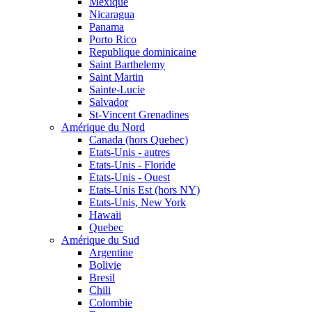
Mexique
Nicaragua
Panama
Porto Rico
Republique dominicaine
Saint Barthelemy
Saint Martin
Sainte-Lucie
Salvador
St-Vincent Grenadines
Amérique du Nord
Canada (hors Quebec)
Etats-Unis - autres
Etats-Unis - Floride
Etats-Unis - Ouest
Etats-Unis Est (hors NY)
Etats-Unis, New York
Hawaii
Quebec
Amérique du Sud
Argentine
Bolivie
Bresil
Chili
Colombie