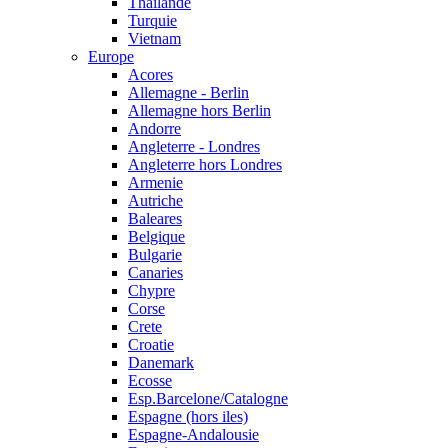
Thailande
Turquie
Vietnam
Europe
Acores
Allemagne - Berlin
Allemagne hors Berlin
Andorre
Angleterre - Londres
Angleterre hors Londres
Armenie
Autriche
Baleares
Belgique
Bulgarie
Canaries
Chypre
Corse
Crete
Croatie
Danemark
Ecosse
Esp.Barcelone/Catalogne
Espagne (hors iles)
Espagne-Andalousie