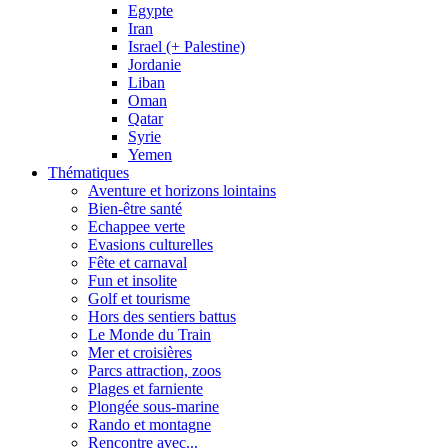
Egypte
Iran
Israel (+ Palestine)
Jordanie
Liban
Oman
Qatar
Syrie
Yemen
Thématiques
Aventure et horizons lointains
Bien-être santé
Echappee verte
Evasions culturelles
Fête et carnaval
Fun et insolite
Golf et tourisme
Hors des sentiers battus
Le Monde du Train
Mer et croisières
Parcs attraction, zoos
Plages et farniente
Plongée sous-marine
Rando et montagne
Rencontre avec...