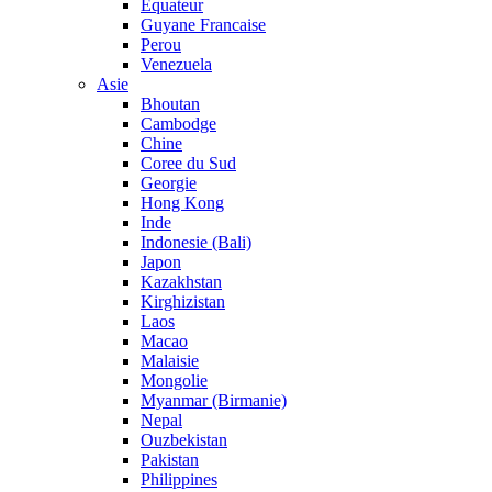
Equateur
Guyane Francaise
Perou
Venezuela
Asie
Bhoutan
Cambodge
Chine
Coree du Sud
Georgie
Hong Kong
Inde
Indonesie (Bali)
Japon
Kazakhstan
Kirghizistan
Laos
Macao
Malaisie
Mongolie
Myanmar (Birmanie)
Nepal
Ouzbekistan
Pakistan
Philippines