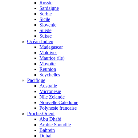
Russie
Sardaigne
Serbie
Sicile
Slovenie
Suede
Suisse
Océan Indien
Madagascar
Maldives
Maurice (ile)
Mayotte
Reunion
Seychelles
Pacifique
Australie
Micronesie
Nlle Zelande
Nouvelle Caledonie
Polynesie francaise
Proche-Orient
Abu Dhabi
Arabie Saoudite
Bahrein
Dubai