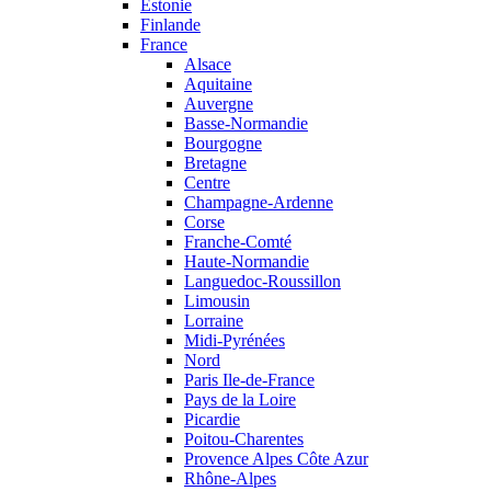
Estonie
Finlande
France
Alsace
Aquitaine
Auvergne
Basse-Normandie
Bourgogne
Bretagne
Centre
Champagne-Ardenne
Corse
Franche-Comté
Haute-Normandie
Languedoc-Roussillon
Limousin
Lorraine
Midi-Pyrénées
Nord
Paris Ile-de-France
Pays de la Loire
Picardie
Poitou-Charentes
Provence Alpes Côte Azur
Rhône-Alpes