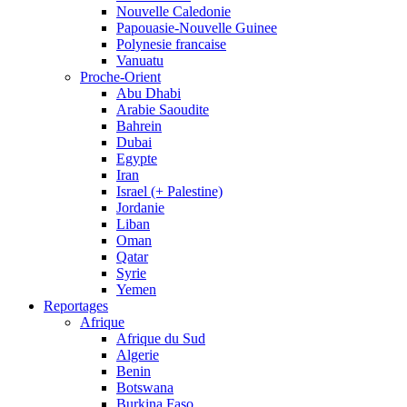
Nouvelle Caledonie
Papouasie-Nouvelle Guinee
Polynesie francaise
Vanuatu
Proche-Orient
Abu Dhabi
Arabie Saoudite
Bahrein
Dubai
Egypte
Iran
Israel (+ Palestine)
Jordanie
Liban
Oman
Qatar
Syrie
Yemen
Reportages
Afrique
Afrique du Sud
Algerie
Benin
Botswana
Burkina Faso