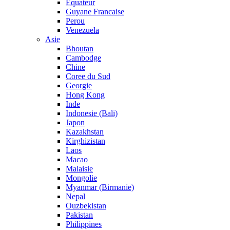
Equateur
Guyane Francaise
Perou
Venezuela
Asie
Bhoutan
Cambodge
Chine
Coree du Sud
Georgie
Hong Kong
Inde
Indonesie (Bali)
Japon
Kazakhstan
Kirghizistan
Laos
Macao
Malaisie
Mongolie
Myanmar (Birmanie)
Nepal
Ouzbekistan
Pakistan
Philippines