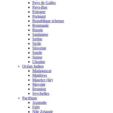
Pays de Galles
Pays-Bas
Pologne
Portugal
Republique tcheque
Roumanie
Russie
Sardaigne
Serbie
Sicile
Slovenie
Suede
Suisse
Ukraine
Océan Indien
Madagascar
Maldives
Maurice (ile)
Mayotte
Reunion
Seychelles
Pacifique
Australie
Fidji
Nlle Zelande