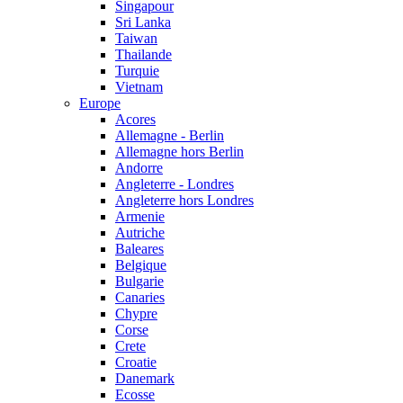
Singapour
Sri Lanka
Taiwan
Thailande
Turquie
Vietnam
Europe
Acores
Allemagne - Berlin
Allemagne hors Berlin
Andorre
Angleterre - Londres
Angleterre hors Londres
Armenie
Autriche
Baleares
Belgique
Bulgarie
Canaries
Chypre
Corse
Crete
Croatie
Danemark
Ecosse