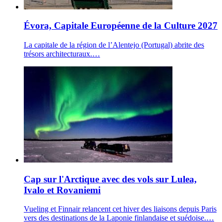
Évora, Capitale Européenne de la Culture 2027
La capitale de la région de l’Alentejo (Portugal) abrite des
trésors architecturaux.…
Cap sur l'Arctique avec des vols sur Lulea,
Ivalo et Rovaniemi
Vueling et Finnair relancent cet hiver des liaisons depuis Paris
vers des destinations de la Laponie finlandaise et suédoise.…