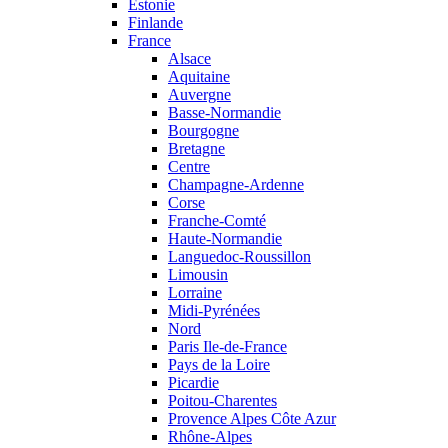
Estonie
Finlande
France
Alsace
Aquitaine
Auvergne
Basse-Normandie
Bourgogne
Bretagne
Centre
Champagne-Ardenne
Corse
Franche-Comté
Haute-Normandie
Languedoc-Roussillon
Limousin
Lorraine
Midi-Pyrénées
Nord
Paris Ile-de-France
Pays de la Loire
Picardie
Poitou-Charentes
Provence Alpes Côte Azur
Rhône-Alpes