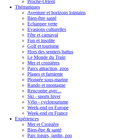
Proche-Orient
Thématiques
Aventure et horizons lointains
Bien-être santé
Echappee verte
Evasions culturelles
Fête et carnaval
Fun et insolite
Golf et tourisme
Hors des sentiers battus
Le Monde du Train
Mer et croisières
Parcs attraction, zoos
Plages et farniente
Plongée sous-marine
Rando et montagne
Rencontre avec...
Ski - sports hiver
Vélo - cyclotourisme
Week-end en Europe
Week-end en France
Expériences
Mer et Croisière
Bien-être & santé
Parc loisirs, jardin, zoo