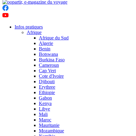
Infos pratiques
Afrique
Afrique du Sud
Algerie
Benin
Botswana
Burkina Faso
Cameroun
Cap Vert
Cote d'Ivoire
Djibouti
Erythree
Ethiopie
Gabon
Kenya
Libye
Mali
Maroc
Mauritanie
Mozambique