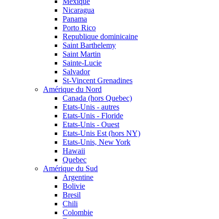
Mexique
Nicaragua
Panama
Porto Rico
Republique dominicaine
Saint Barthelemy
Saint Martin
Sainte-Lucie
Salvador
St-Vincent Grenadines
Amérique du Nord
Canada (hors Quebec)
Etats-Unis - autres
Etats-Unis - Floride
Etats-Unis - Ouest
Etats-Unis Est (hors NY)
Etats-Unis, New York
Hawaii
Quebec
Amérique du Sud
Argentine
Bolivie
Bresil
Chili
Colombie