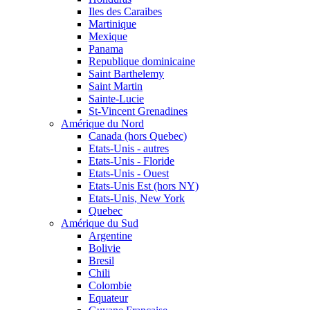
Iles des Caraibes
Martinique
Mexique
Panama
Republique dominicaine
Saint Barthelemy
Saint Martin
Sainte-Lucie
St-Vincent Grenadines
Amérique du Nord
Canada (hors Quebec)
Etats-Unis - autres
Etats-Unis - Floride
Etats-Unis - Ouest
Etats-Unis Est (hors NY)
Etats-Unis, New York
Quebec
Amérique du Sud
Argentine
Bolivie
Bresil
Chili
Colombie
Equateur