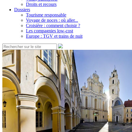
Droits et recours
Dossiers
Tourisme responsable
Voyage de noces : où aller...
Croisière : comment choisir ?
Les compagnies low-cost
Europe : TGV et trains de nuit