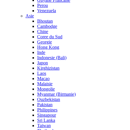
Guyane Francaise
Perou
Venezuela
Asie
Bhoutan
Cambodge
Chine
Coree du Sud
Georgie
Hong Kong
Inde
Indonesie (Bali)
Japon
Kirghizistan
Laos
Macao
Malaisie
Mongolie
Myanmar (Birmanie)
Ouzbekistan
Pakistan
Philippines
Singapour
Sri Lanka
Taiwan