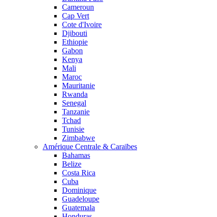
Cameroun
Cap Vert
Cote d'Ivoire
Djibouti
Ethiopie
Gabon
Kenya
Mali
Maroc
Mauritanie
Rwanda
Senegal
Tanzanie
Tchad
Tunisie
Zimbabwe
Amérique Centrale & Caraïbes
Bahamas
Belize
Costa Rica
Cuba
Dominique
Guadeloupe
Guatemala
Honduras