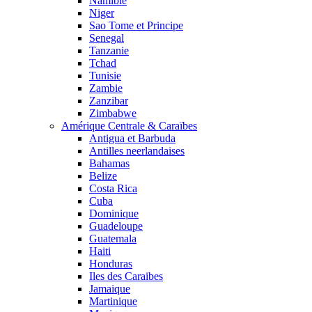
Namibie
Niger
Sao Tome et Principe
Senegal
Tanzanie
Tchad
Tunisie
Zambie
Zanzibar
Zimbabwe
Amérique Centrale & Caraïbes
Antigua et Barbuda
Antilles neerlandaises
Bahamas
Belize
Costa Rica
Cuba
Dominique
Guadeloupe
Guatemala
Haiti
Honduras
Iles des Caraibes
Jamaique
Martinique