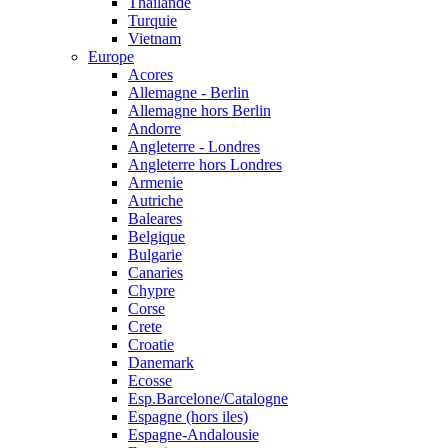
Thailande
Turquie
Vietnam
Europe
Acores
Allemagne - Berlin
Allemagne hors Berlin
Andorre
Angleterre - Londres
Angleterre hors Londres
Armenie
Autriche
Baleares
Belgique
Bulgarie
Canaries
Chypre
Corse
Crete
Croatie
Danemark
Ecosse
Esp.Barcelone/Catalogne
Espagne (hors iles)
Espagne-Andalousie