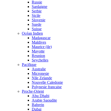
Russie
Sardaigne
Serbie
Sicile
Slovenie
Suede
Suisse
Océan Indien
Madagascar
Maldives
Maurice (ile)
Mayotte
Reunion
Seychelles
Pacifique
Australie
Micronesie
Nlle Zelande
Nouvelle Caledonie
Polynesie francaise
Proche-Orient
Abu Dhabi
Arabie Saoudite
Bahrein
Dubai