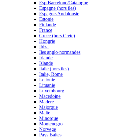
Esp.Barcelone/Catalogne
Espagne (hors iles)
Espagne-Andalousie
Estonie
Finlande
France
Grece (hors Crete)
Hongrie
Ibiza
Iles anglo-normandes
Irlande
Islande
Italie (hors iles)
Italie, Rome
Lettonie
Lituanie
Luxembourg
Macedoine
Madere
Majorque
Malte
Minorque
Montenegro
Norvege
Pays Baltes