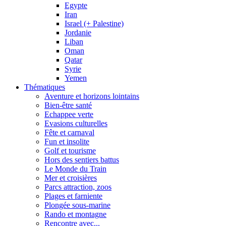
Egypte
Iran
Israel (+ Palestine)
Jordanie
Liban
Oman
Qatar
Syrie
Yemen
Thématiques
Aventure et horizons lointains
Bien-être santé
Echappee verte
Evasions culturelles
Fête et carnaval
Fun et insolite
Golf et tourisme
Hors des sentiers battus
Le Monde du Train
Mer et croisières
Parcs attraction, zoos
Plages et farniente
Plongée sous-marine
Rando et montagne
Rencontre avec...