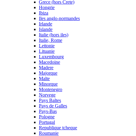
Grece (hors Crete)
Hongrie
Ibiza
Iles anglo-normandes
Irlande
Islande
Italie (hors iles)
Italie, Rome
Lettonie
Lituanie
Luxembourg
Macedoine
Madere
Majorque
Malte
Minorque
Montenegro
Norvege
Pays Baltes
Pays de Galles
Pays-Bas
Pologne
Portugal
Republique tcheque
Roumanie