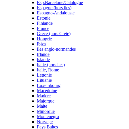
Esp.Barcelone/Catalogne
Espagne (hors iles)
Espagne-Andalousie
Estonie
Finlande
France
Grece (hors Crete)
Hongrie
Ibiza
Iles anglo-normandes
Irlande
Islande
Italie (hors iles)
Italie, Rome
Lettonie
Lituanie
Luxembourg
Macedoine
Madere
Majorque
Malte
Minorque
Montenegro
Norvege
Pays Baltes