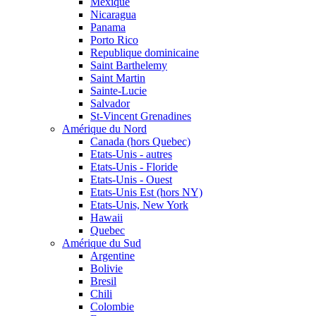
Mexique
Nicaragua
Panama
Porto Rico
Republique dominicaine
Saint Barthelemy
Saint Martin
Sainte-Lucie
Salvador
St-Vincent Grenadines
Amérique du Nord
Canada (hors Quebec)
Etats-Unis - autres
Etats-Unis - Floride
Etats-Unis - Ouest
Etats-Unis Est (hors NY)
Etats-Unis, New York
Hawaii
Quebec
Amérique du Sud
Argentine
Bolivie
Bresil
Chili
Colombie