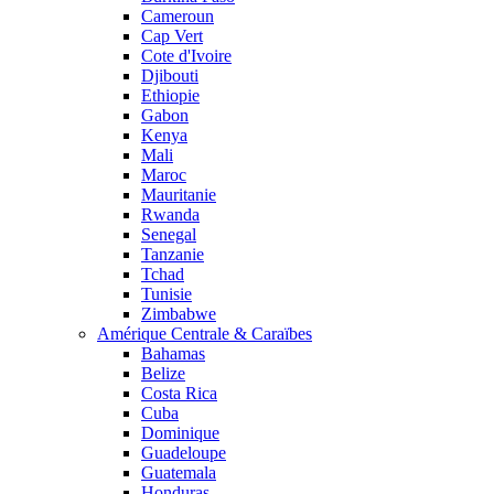
Cameroun
Cap Vert
Cote d'Ivoire
Djibouti
Ethiopie
Gabon
Kenya
Mali
Maroc
Mauritanie
Rwanda
Senegal
Tanzanie
Tchad
Tunisie
Zimbabwe
Amérique Centrale & Caraïbes
Bahamas
Belize
Costa Rica
Cuba
Dominique
Guadeloupe
Guatemala
Honduras