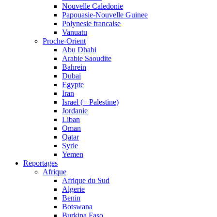
Nouvelle Caledonie
Papouasie-Nouvelle Guinee
Polynesie francaise
Vanuatu
Proche-Orient
Abu Dhabi
Arabie Saoudite
Bahrein
Dubai
Egypte
Iran
Israel (+ Palestine)
Jordanie
Liban
Oman
Qatar
Syrie
Yemen
Reportages
Afrique
Afrique du Sud
Algerie
Benin
Botswana
Burkina Faso