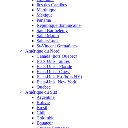
Iles des Caraibes
Martinique
Mexique
Panama
Republique dominicaine
Saint Barthelemy
Saint Martin
Sainte-Lucie
St-Vincent Grenadines
Amérique du Nord
Canada (hors Quebec)
Etats-Unis - autres
Etats-Unis - Floride
Etats-Unis - Ouest
Etats-Unis Est (hors NY)
Etats-Unis, New York
Quebec
Amérique du Sud
Argentine
Bolivie
Bresil
Chili
Colombie
Equateur