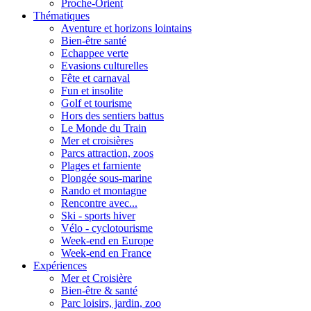
Proche-Orient
Thématiques
Aventure et horizons lointains
Bien-être santé
Echappee verte
Evasions culturelles
Fête et carnaval
Fun et insolite
Golf et tourisme
Hors des sentiers battus
Le Monde du Train
Mer et croisières
Parcs attraction, zoos
Plages et farniente
Plongée sous-marine
Rando et montagne
Rencontre avec...
Ski - sports hiver
Vélo - cyclotourisme
Week-end en Europe
Week-end en France
Expériences
Mer et Croisière
Bien-être & santé
Parc loisirs, jardin, zoo