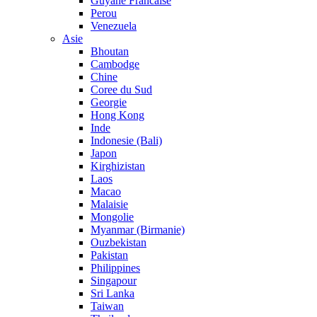
Guyane Francaise
Perou
Venezuela
Asie
Bhoutan
Cambodge
Chine
Coree du Sud
Georgie
Hong Kong
Inde
Indonesie (Bali)
Japon
Kirghizistan
Laos
Macao
Malaisie
Mongolie
Myanmar (Birmanie)
Ouzbekistan
Pakistan
Philippines
Singapour
Sri Lanka
Taiwan