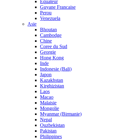
Equateur
Guyane Francaise
Perou
Venezuela
Asie
Bhoutan
Cambodge
Chine
Coree du Sud
Georgie
Hong Kong
Inde
Indonesie (Bali)
Japon
Kazakhstan
Kirghizistan
Laos
Macao
Malaisie
Mongolie
Myanmar (Birmanie)
Nepal
Ouzbekistan
Pakistan
Philippines