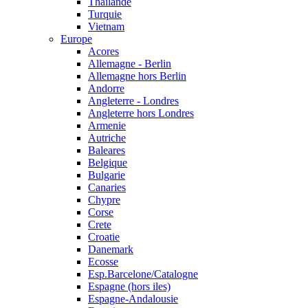
Thailande
Turquie
Vietnam
Europe
Acores
Allemagne - Berlin
Allemagne hors Berlin
Andorre
Angleterre - Londres
Angleterre hors Londres
Armenie
Autriche
Baleares
Belgique
Bulgarie
Canaries
Chypre
Corse
Crete
Croatie
Danemark
Ecosse
Esp.Barcelone/Catalogne
Espagne (hors iles)
Espagne-Andalousie