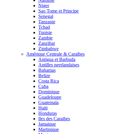
Namibie
Niger
Sao Tome et Principe
Senegal
Tanzanie
Tchad
Tunisie
Zambie
Zanzibar
Zimbabwe
Amérique Centrale & Caraïbes
Antigua et Barbuda
Antilles neerlandaises
Bahamas
Belize
Costa Rica
Cuba
Dominique
Guadeloupe
Guatemala
Haiti
Honduras
Iles des Caraibes
Jamaique
Martinique