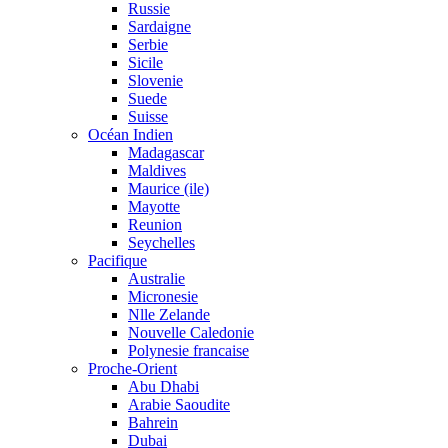
Russie
Sardaigne
Serbie
Sicile
Slovenie
Suede
Suisse
Océan Indien
Madagascar
Maldives
Maurice (ile)
Mayotte
Reunion
Seychelles
Pacifique
Australie
Micronesie
Nlle Zelande
Nouvelle Caledonie
Polynesie francaise
Proche-Orient
Abu Dhabi
Arabie Saoudite
Bahrein
Dubai