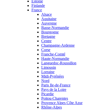
Estonie
Finlande
France
Alsace
Aquitaine
Auvergne
Basse-Normandie
Bourgogne
Bretagne
Centre
Champagne-Ardenne
Corse
Franche-Comté
Haute-Normandie
Languedoc-Roussillon
Limousin
Lorraine
Midi-Pyrénées
Nord
Paris Ile-de-France
Pays de la Loire
Picardie
Poitou-Charentes
Provence Alpes Côte Azur
Rhône-Alpes