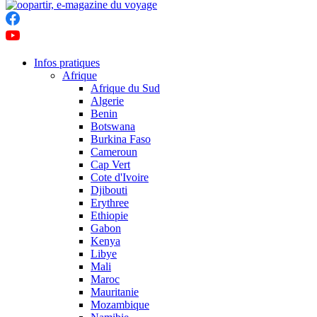
Infos pratiques
Afrique
Afrique du Sud
Algerie
Benin
Botswana
Burkina Faso
Cameroun
Cap Vert
Cote d'Ivoire
Djibouti
Erythree
Ethiopie
Gabon
Kenya
Libye
Mali
Maroc
Mauritanie
Mozambique