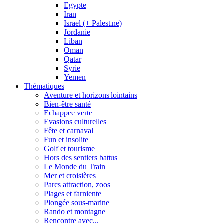
Egypte
Iran
Israel (+ Palestine)
Jordanie
Liban
Oman
Qatar
Syrie
Yemen
Thématiques
Aventure et horizons lointains
Bien-être santé
Echappee verte
Evasions culturelles
Fête et carnaval
Fun et insolite
Golf et tourisme
Hors des sentiers battus
Le Monde du Train
Mer et croisières
Parcs attraction, zoos
Plages et farniente
Plongée sous-marine
Rando et montagne
Rencontre avec...