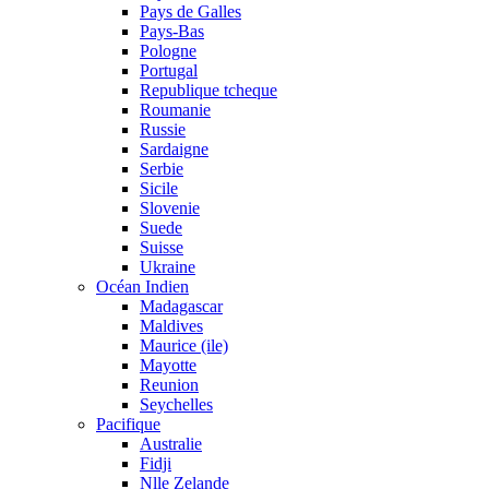
Pays de Galles
Pays-Bas
Pologne
Portugal
Republique tcheque
Roumanie
Russie
Sardaigne
Serbie
Sicile
Slovenie
Suede
Suisse
Ukraine
Océan Indien
Madagascar
Maldives
Maurice (ile)
Mayotte
Reunion
Seychelles
Pacifique
Australie
Fidji
Nlle Zelande