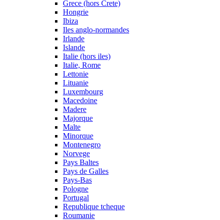
Grece (hors Crete)
Hongrie
Ibiza
Iles anglo-normandes
Irlande
Islande
Italie (hors iles)
Italie, Rome
Lettonie
Lituanie
Luxembourg
Macedoine
Madere
Majorque
Malte
Minorque
Montenegro
Norvege
Pays Baltes
Pays de Galles
Pays-Bas
Pologne
Portugal
Republique tcheque
Roumanie