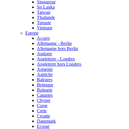
Singapour
Sri Lanka
Taiwan
Thailande
Turquie
Vietnam
Europe
Acores
Allemagne - Berlin
Allemagne hors Berlin
Andorre
Angleterre - Londres
Angleterre hors Londres
Armenie
Autriche
Baleares
Belgique
Bulgarie
Canaries
Chypre
Corse
Crete
Croatie
Danemark
Ecosse