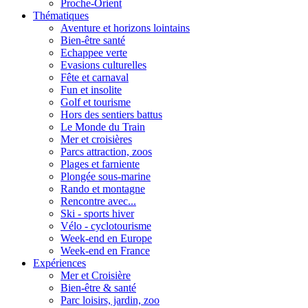
Proche-Orient
Thématiques
Aventure et horizons lointains
Bien-être santé
Echappee verte
Evasions culturelles
Fête et carnaval
Fun et insolite
Golf et tourisme
Hors des sentiers battus
Le Monde du Train
Mer et croisières
Parcs attraction, zoos
Plages et farniente
Plongée sous-marine
Rando et montagne
Rencontre avec...
Ski - sports hiver
Vélo - cyclotourisme
Week-end en Europe
Week-end en France
Expériences
Mer et Croisière
Bien-être & santé
Parc loisirs, jardin, zoo