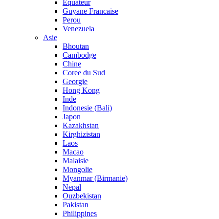
Equateur
Guyane Francaise
Perou
Venezuela
Asie
Bhoutan
Cambodge
Chine
Coree du Sud
Georgie
Hong Kong
Inde
Indonesie (Bali)
Japon
Kazakhstan
Kirghizistan
Laos
Macao
Malaisie
Mongolie
Myanmar (Birmanie)
Nepal
Ouzbekistan
Pakistan
Philippines