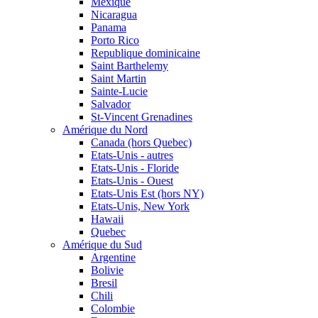
Mexique
Nicaragua
Panama
Porto Rico
Republique dominicaine
Saint Barthelemy
Saint Martin
Sainte-Lucie
Salvador
St-Vincent Grenadines
Amérique du Nord
Canada (hors Quebec)
Etats-Unis - autres
Etats-Unis - Floride
Etats-Unis - Ouest
Etats-Unis Est (hors NY)
Etats-Unis, New York
Hawaii
Quebec
Amérique du Sud
Argentine
Bolivie
Bresil
Chili
Colombie