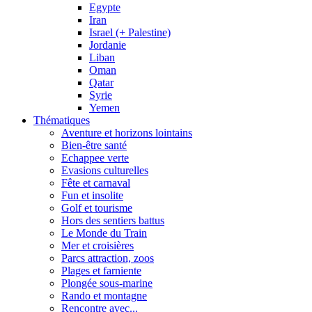
Egypte
Iran
Israel (+ Palestine)
Jordanie
Liban
Oman
Qatar
Syrie
Yemen
Thématiques
Aventure et horizons lointains
Bien-être santé
Echappee verte
Evasions culturelles
Fête et carnaval
Fun et insolite
Golf et tourisme
Hors des sentiers battus
Le Monde du Train
Mer et croisières
Parcs attraction, zoos
Plages et farniente
Plongée sous-marine
Rando et montagne
Rencontre avec...