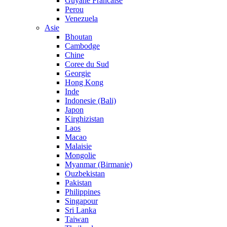
Guyane Francaise
Perou
Venezuela
Asie
Bhoutan
Cambodge
Chine
Coree du Sud
Georgie
Hong Kong
Inde
Indonesie (Bali)
Japon
Kirghizistan
Laos
Macao
Malaisie
Mongolie
Myanmar (Birmanie)
Ouzbekistan
Pakistan
Philippines
Singapour
Sri Lanka
Taiwan