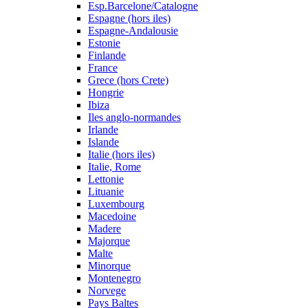
Esp.Barcelone/Catalogne
Espagne (hors iles)
Espagne-Andalousie
Estonie
Finlande
France
Grece (hors Crete)
Hongrie
Ibiza
Iles anglo-normandes
Irlande
Islande
Italie (hors iles)
Italie, Rome
Lettonie
Lituanie
Luxembourg
Macedoine
Madere
Majorque
Malte
Minorque
Montenegro
Norvege
Pays Baltes