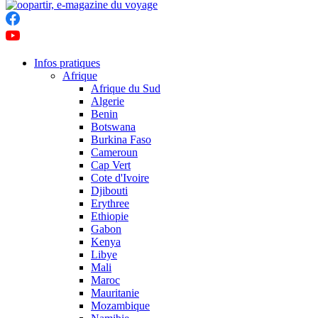
Infos pratiques
Afrique
Afrique du Sud
Algerie
Benin
Botswana
Burkina Faso
Cameroun
Cap Vert
Cote d'Ivoire
Djibouti
Erythree
Ethiopie
Gabon
Kenya
Libye
Mali
Maroc
Mauritanie
Mozambique