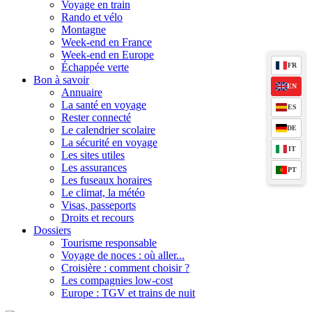
Voyage en train
Rando et vélo
Montagne
Week-end en France
Week-end en Europe
FR
Échappée verte
Bon à savoir
EN
Annuaire
La santé en voyage
ES
Rester connecté
DE
Le calendrier scolaire
La sécurité en voyage
IT
Les sites utiles
Les assurances
PT
Les fuseaux horaires
Le climat, la météo
Visas, passeports
Droits et recours
Dossiers
Tourisme responsable
Voyage de noces : où aller...
Croisière : comment choisir ?
Les compagnies low-cost
Europe : TGV et trains de nuit