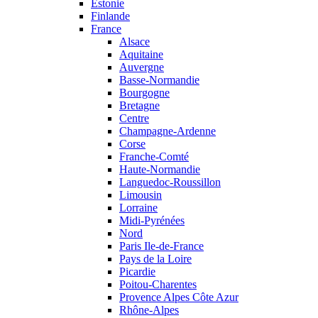
Estonie
Finlande
France
Alsace
Aquitaine
Auvergne
Basse-Normandie
Bourgogne
Bretagne
Centre
Champagne-Ardenne
Corse
Franche-Comté
Haute-Normandie
Languedoc-Roussillon
Limousin
Lorraine
Midi-Pyrénées
Nord
Paris Ile-de-France
Pays de la Loire
Picardie
Poitou-Charentes
Provence Alpes Côte Azur
Rhône-Alpes