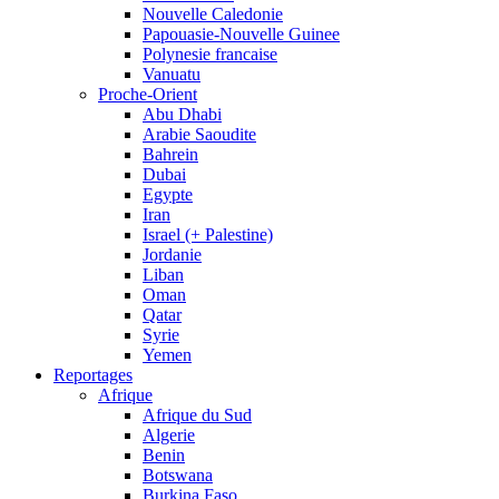
Nouvelle Caledonie
Papouasie-Nouvelle Guinee
Polynesie francaise
Vanuatu
Proche-Orient
Abu Dhabi
Arabie Saoudite
Bahrein
Dubai
Egypte
Iran
Israel (+ Palestine)
Jordanie
Liban
Oman
Qatar
Syrie
Yemen
Reportages
Afrique
Afrique du Sud
Algerie
Benin
Botswana
Burkina Faso