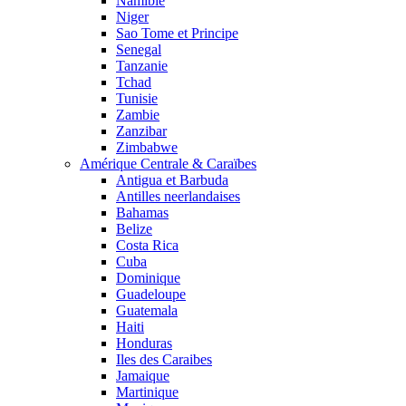
Namibie
Niger
Sao Tome et Principe
Senegal
Tanzanie
Tchad
Tunisie
Zambie
Zanzibar
Zimbabwe
Amérique Centrale & Caraïbes
Antigua et Barbuda
Antilles neerlandaises
Bahamas
Belize
Costa Rica
Cuba
Dominique
Guadeloupe
Guatemala
Haiti
Honduras
Iles des Caraibes
Jamaique
Martinique