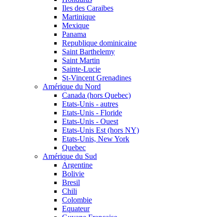
Iles des Caraibes
Martinique
Mexique
Panama
Republique dominicaine
Saint Barthelemy
Saint Martin
Sainte-Lucie
St-Vincent Grenadines
Amérique du Nord
Canada (hors Quebec)
Etats-Unis - autres
Etats-Unis - Floride
Etats-Unis - Ouest
Etats-Unis Est (hors NY)
Etats-Unis, New York
Quebec
Amérique du Sud
Argentine
Bolivie
Bresil
Chili
Colombie
Equateur