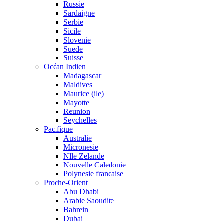
Russie
Sardaigne
Serbie
Sicile
Slovenie
Suede
Suisse
Océan Indien
Madagascar
Maldives
Maurice (ile)
Mayotte
Reunion
Seychelles
Pacifique
Australie
Micronesie
Nlle Zelande
Nouvelle Caledonie
Polynesie francaise
Proche-Orient
Abu Dhabi
Arabie Saoudite
Bahrein
Dubai