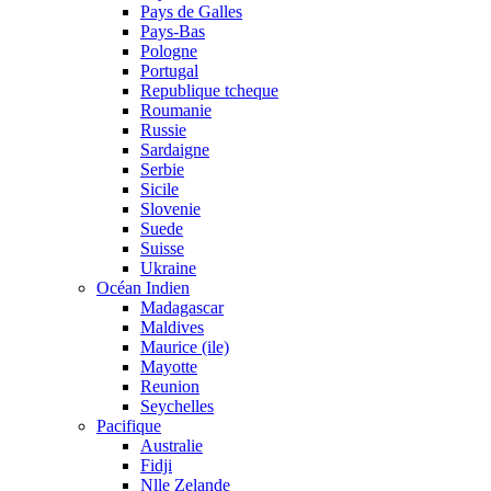
Pays de Galles
Pays-Bas
Pologne
Portugal
Republique tcheque
Roumanie
Russie
Sardaigne
Serbie
Sicile
Slovenie
Suede
Suisse
Ukraine
Océan Indien
Madagascar
Maldives
Maurice (ile)
Mayotte
Reunion
Seychelles
Pacifique
Australie
Fidji
Nlle Zelande