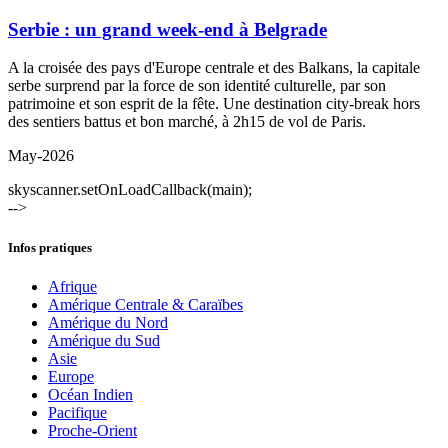
Serbie : un grand week-end à Belgrade
A la croisée des pays d'Europe centrale et des Balkans, la capitale
serbe surprend par la force de son identité culturelle, par son
patrimoine et son esprit de la fête. Une destination city-break hors
des sentiers battus et bon marché, à 2h15 de vol de Paris.
May-2026
skyscanner.setOnLoadCallback(main);
-->
Infos pratiques
Afrique
Amérique Centrale & Caraïbes
Amérique du Nord
Amérique du Sud
Asie
Europe
Océan Indien
Pacifique
Proche-Orient