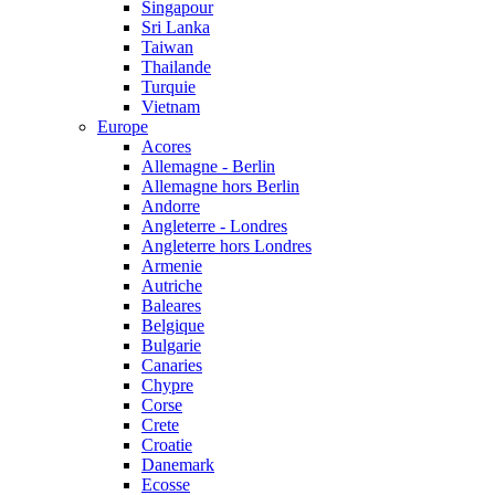
Singapour
Sri Lanka
Taiwan
Thailande
Turquie
Vietnam
Europe
Acores
Allemagne - Berlin
Allemagne hors Berlin
Andorre
Angleterre - Londres
Angleterre hors Londres
Armenie
Autriche
Baleares
Belgique
Bulgarie
Canaries
Chypre
Corse
Crete
Croatie
Danemark
Ecosse