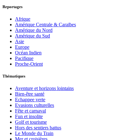
Reportages
Afrique
Amérique Centrale & Caraïbes
Amérique du Nord
Amérique du Sud
Asie
Europe
Océan Indien
Pacifique
Proche-Orient
Thématiques
Aventure et horizons lointains
Bien-être santé
Echappee verte
Evasions culturelles
Fête et carnaval
Fun et insolite
Golf et tourisme
Hors des sentiers battus
Le Monde du Train
Mer et croisières