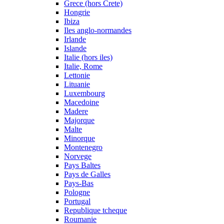
Grece (hors Crete)
Hongrie
Ibiza
Iles anglo-normandes
Irlande
Islande
Italie (hors iles)
Italie, Rome
Lettonie
Lituanie
Luxembourg
Macedoine
Madere
Majorque
Malte
Minorque
Montenegro
Norvege
Pays Baltes
Pays de Galles
Pays-Bas
Pologne
Portugal
Republique tcheque
Roumanie