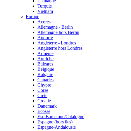
Thailande
Turquie
Vietnam
Europe
Acores
Allemagne - Berlin
Allemagne hors Berlin
Andorre
Angleterre - Londres
Angleterre hors Londres
Armenie
Autriche
Baleares
Belgique
Bulgarie
Canaries
Chypre
Corse
Crete
Croatie
Danemark
Ecosse
Esp.Barcelone/Catalogne
Espagne (hors iles)
Espagne-Andalousie