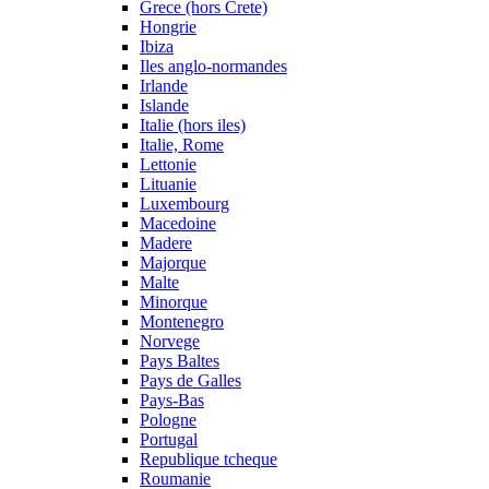
Grece (hors Crete)
Hongrie
Ibiza
Iles anglo-normandes
Irlande
Islande
Italie (hors iles)
Italie, Rome
Lettonie
Lituanie
Luxembourg
Macedoine
Madere
Majorque
Malte
Minorque
Montenegro
Norvege
Pays Baltes
Pays de Galles
Pays-Bas
Pologne
Portugal
Republique tcheque
Roumanie