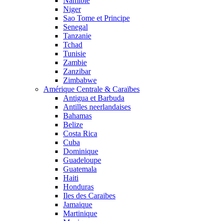
Namibie
Niger
Sao Tome et Principe
Senegal
Tanzanie
Tchad
Tunisie
Zambie
Zanzibar
Zimbabwe
Amérique Centrale & Caraïbes
Antigua et Barbuda
Antilles neerlandaises
Bahamas
Belize
Costa Rica
Cuba
Dominique
Guadeloupe
Guatemala
Haiti
Honduras
Iles des Caraibes
Jamaique
Martinique