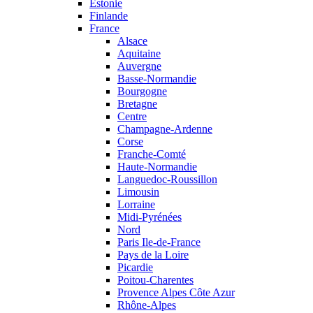
Estonie
Finlande
France
Alsace
Aquitaine
Auvergne
Basse-Normandie
Bourgogne
Bretagne
Centre
Champagne-Ardenne
Corse
Franche-Comté
Haute-Normandie
Languedoc-Roussillon
Limousin
Lorraine
Midi-Pyrénées
Nord
Paris Ile-de-France
Pays de la Loire
Picardie
Poitou-Charentes
Provence Alpes Côte Azur
Rhône-Alpes