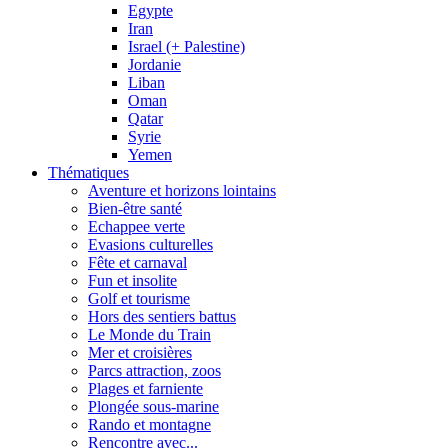
Egypte
Iran
Israel (+ Palestine)
Jordanie
Liban
Oman
Qatar
Syrie
Yemen
Thématiques
Aventure et horizons lointains
Bien-être santé
Echappee verte
Evasions culturelles
Fête et carnaval
Fun et insolite
Golf et tourisme
Hors des sentiers battus
Le Monde du Train
Mer et croisières
Parcs attraction, zoos
Plages et farniente
Plongée sous-marine
Rando et montagne
Rencontre avec...