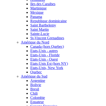
Iles des Caraibes
Martinique
Mexique
Panama
Republique dominicaine
Saint Barthelemy
Saint Martin
Sainte-Lucie
St-Vincent Grenadines
Amérique du Nord
Canada (hors Quebec)
Etats-Unis - autres
Etats-Unis - Floride
Etats-Unis - Ouest
Etats-Unis Est (hors NY)
Etats-Unis, New York
Quebec
Amérique du Sud
Argentine
Bolivie
Bresil
Chili
Colombie
Equateur