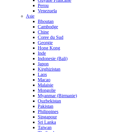
Guyane Francaise
Perou
Venezuela
Asie
Bhoutan
Cambodge
Chine
Coree du Sud
Georgie
Hong Kong
Inde
Indonesie (Bali)
Japon
Kirghizistan
Laos
Macao
Malaisie
Mongolie
Myanmar (Birmanie)
Ouzbekistan
Pakistan
Philippines
Singapour
Sri Lanka
Taiwan