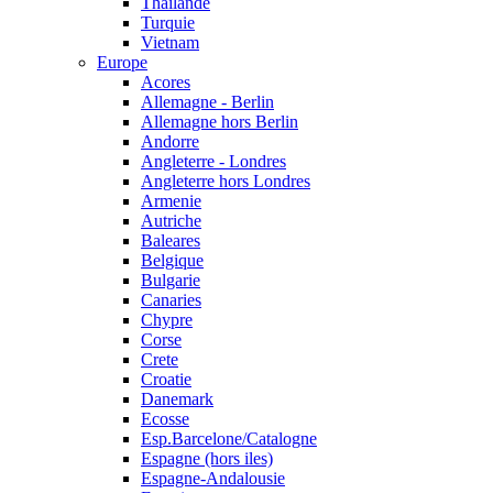
Thailande
Turquie
Vietnam
Europe
Acores
Allemagne - Berlin
Allemagne hors Berlin
Andorre
Angleterre - Londres
Angleterre hors Londres
Armenie
Autriche
Baleares
Belgique
Bulgarie
Canaries
Chypre
Corse
Crete
Croatie
Danemark
Ecosse
Esp.Barcelone/Catalogne
Espagne (hors iles)
Espagne-Andalousie