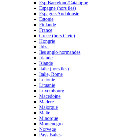
Esp.Barcelone/Catalogne
Espagne (hors iles)
Espagne-Andalousie
Estonie
Finlande
France
Grece (hors Crete)
Hongrie
Ibiza
Iles anglo-normandes
Irlande
Islande
Italie (hors iles)
Italie, Rome
Lettonie
Lituanie
Luxembourg
Macedoine
Madere
Majorque
Malte
Minorque
Montenegro
Norvege
Pays Baltes