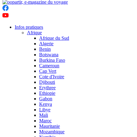
Infos pratiques
Afrique
Afrique du Sud
Algerie
Benin
Botswana
Burkina Faso
Cameroun
Cap Vert
Cote d'Ivoire
Djibouti
Erythree
Ethiopie
Gabon
Kenya
Libye
Mali
Maroc
Mauritanie
Mozambique