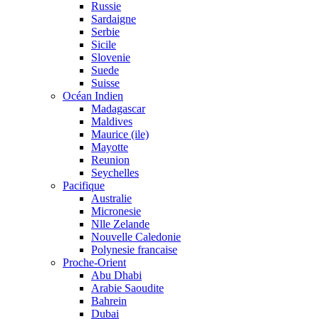
Russie
Sardaigne
Serbie
Sicile
Slovenie
Suede
Suisse
Océan Indien
Madagascar
Maldives
Maurice (ile)
Mayotte
Reunion
Seychelles
Pacifique
Australie
Micronesie
Nlle Zelande
Nouvelle Caledonie
Polynesie francaise
Proche-Orient
Abu Dhabi
Arabie Saoudite
Bahrein
Dubai