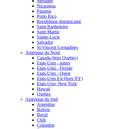
Mexique
Nicaragua
Panama
Porto Rico
Republique dominicaine
Saint Barthelemy
Saint Martin
Sainte-Lucie
Salvador
St-Vincent Grenadines
Amérique du Nord
Canada (hors Quebec)
Etats-Unis - autres
Etats-Unis - Floride
Etats-Unis - Ouest
Etats-Unis Est (hors NY)
Etats-Unis, New York
Hawaii
Quebec
Amérique du Sud
Argentine
Bolivie
Bresil
Chili
Colombie