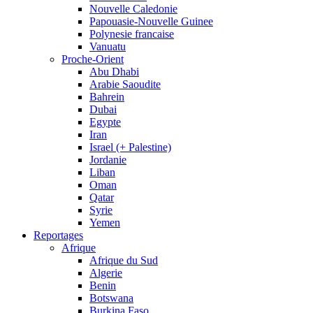
Nouvelle Caledonie
Papouasie-Nouvelle Guinee
Polynesie francaise
Vanuatu
Proche-Orient
Abu Dhabi
Arabie Saoudite
Bahrein
Dubai
Egypte
Iran
Israel (+ Palestine)
Jordanie
Liban
Oman
Qatar
Syrie
Yemen
Reportages
Afrique
Afrique du Sud
Algerie
Benin
Botswana
Burkina Faso