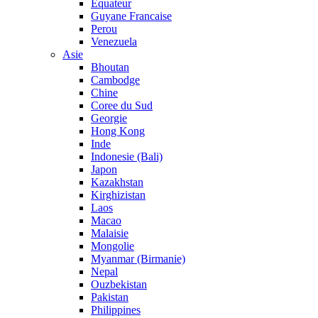
Equateur
Guyane Francaise
Perou
Venezuela
Asie
Bhoutan
Cambodge
Chine
Coree du Sud
Georgie
Hong Kong
Inde
Indonesie (Bali)
Japon
Kazakhstan
Kirghizistan
Laos
Macao
Malaisie
Mongolie
Myanmar (Birmanie)
Nepal
Ouzbekistan
Pakistan
Philippines