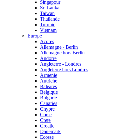
Singapour
Sri Lanka
Taiwan
Thailande
Turquie
Vietnam
Europe
Acores
Allemagne - Berlin
Allemagne hors Berlin
Andorre
Angleterre - Londres
Angleterre hors Londres
Armenie
Autriche
Baleares
Belgique
Bulgarie
Canaries
Chypre
Corse
Crete
Croatie
Danemark
Ecosse