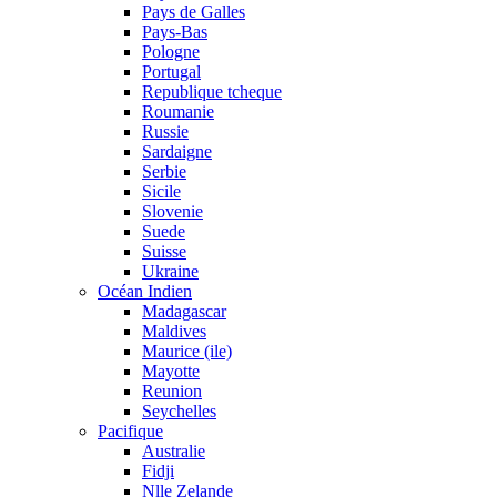
Pays de Galles
Pays-Bas
Pologne
Portugal
Republique tcheque
Roumanie
Russie
Sardaigne
Serbie
Sicile
Slovenie
Suede
Suisse
Ukraine
Océan Indien
Madagascar
Maldives
Maurice (ile)
Mayotte
Reunion
Seychelles
Pacifique
Australie
Fidji
Nlle Zelande