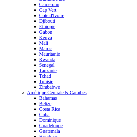
Cameroun
Cap Vert
Cote d'Ivoire
Djibouti
Ethiopie
Gabon
Kenya
Mali
Maroc
Mauritanie
Rwanda
Senegal
Tanzanie
Tchad
Tunisie
Zimbabwe
Amérique Centrale & Caraïbes
Bahamas
Belize
Costa Rica
Cuba
Dominique
Guadeloupe
Guatemala
Honduras