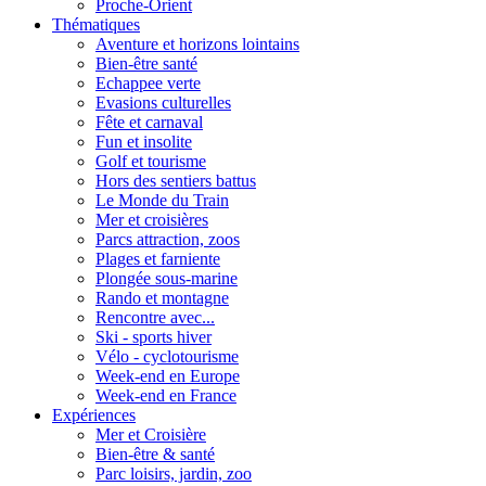
Proche-Orient
Thématiques
Aventure et horizons lointains
Bien-être santé
Echappee verte
Evasions culturelles
Fête et carnaval
Fun et insolite
Golf et tourisme
Hors des sentiers battus
Le Monde du Train
Mer et croisières
Parcs attraction, zoos
Plages et farniente
Plongée sous-marine
Rando et montagne
Rencontre avec...
Ski - sports hiver
Vélo - cyclotourisme
Week-end en Europe
Week-end en France
Expériences
Mer et Croisière
Bien-être & santé
Parc loisirs, jardin, zoo