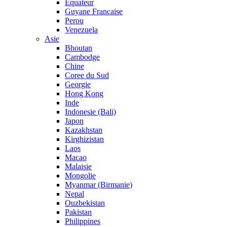
Equateur
Guyane Francaise
Perou
Venezuela
Asie
Bhoutan
Cambodge
Chine
Coree du Sud
Georgie
Hong Kong
Inde
Indonesie (Bali)
Japon
Kazakhstan
Kirghizistan
Laos
Macao
Malaisie
Mongolie
Myanmar (Birmanie)
Nepal
Ouzbekistan
Pakistan
Philippines