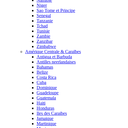
Namibie
Niger
Sao Tome et Principe
Senegal
Tanzanie
Tchad
Tunisie
Zambie
Zanzibar
Zimbabwe
Amérique Centrale & Caraïbes
Antigua et Barbuda
Antilles neerlandaises
Bahamas
Belize
Costa Rica
Cuba
Dominique
Guadeloupe
Guatemala
Haiti
Honduras
Iles des Caraibes
Jamaique
Martinique