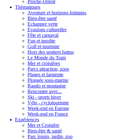
Proche-Orient
Thématiques
Aventure et horizons lointains
Bien-être santé
Echappee verte
Evasions culturelles
Fête et carnaval
Fun et insolite
Golf et tourisme
Hors des sentiers battus
Le Monde du Train
Mer et croisières
Parcs attraction, zoos
Plages et farniente
Plongée sous-marine
Rando et montagne
Rencontre avec...
Ski - sports hiver
Vélo - cyclotourisme
Week-end en Europe
Week-end en France
Expériences
Mer et Croisière
Bien-être & santé
Parc loisirs, jardin, zoo