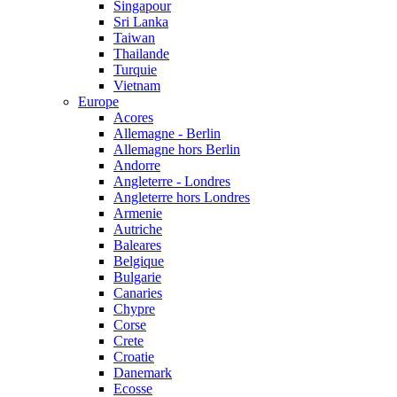
Singapour
Sri Lanka
Taiwan
Thailande
Turquie
Vietnam
Europe
Acores
Allemagne - Berlin
Allemagne hors Berlin
Andorre
Angleterre - Londres
Angleterre hors Londres
Armenie
Autriche
Baleares
Belgique
Bulgarie
Canaries
Chypre
Corse
Crete
Croatie
Danemark
Ecosse