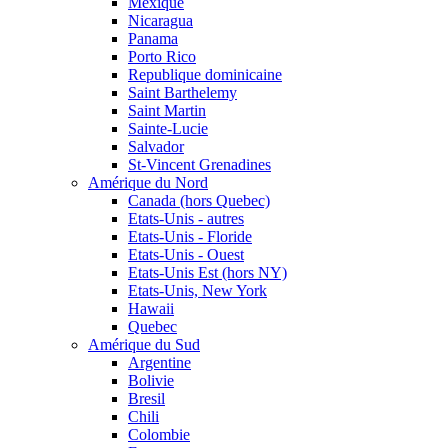
Mexique
Nicaragua
Panama
Porto Rico
Republique dominicaine
Saint Barthelemy
Saint Martin
Sainte-Lucie
Salvador
St-Vincent Grenadines
Amérique du Nord
Canada (hors Quebec)
Etats-Unis - autres
Etats-Unis - Floride
Etats-Unis - Ouest
Etats-Unis Est (hors NY)
Etats-Unis, New York
Hawaii
Quebec
Amérique du Sud
Argentine
Bolivie
Bresil
Chili
Colombie