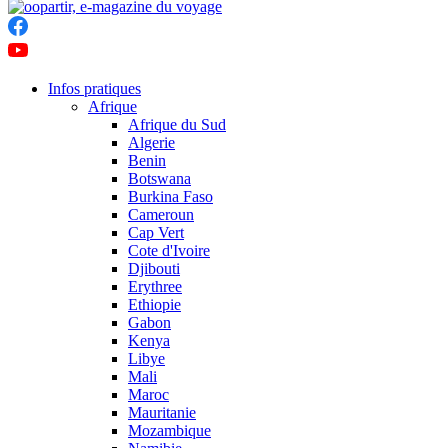
Infos pratiques
Afrique
Afrique du Sud
Algerie
Benin
Botswana
Burkina Faso
Cameroun
Cap Vert
Cote d'Ivoire
Djibouti
Erythree
Ethiopie
Gabon
Kenya
Libye
Mali
Maroc
Mauritanie
Mozambique