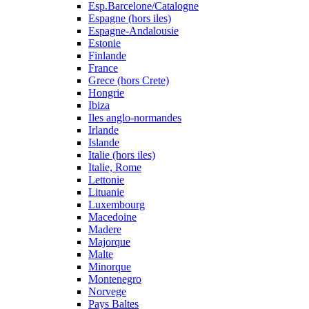
Esp.Barcelone/Catalogne
Espagne (hors iles)
Espagne-Andalousie
Estonie
Finlande
France
Grece (hors Crete)
Hongrie
Ibiza
Iles anglo-normandes
Irlande
Islande
Italie (hors iles)
Italie, Rome
Lettonie
Lituanie
Luxembourg
Macedoine
Madere
Majorque
Malte
Minorque
Montenegro
Norvege
Pays Baltes