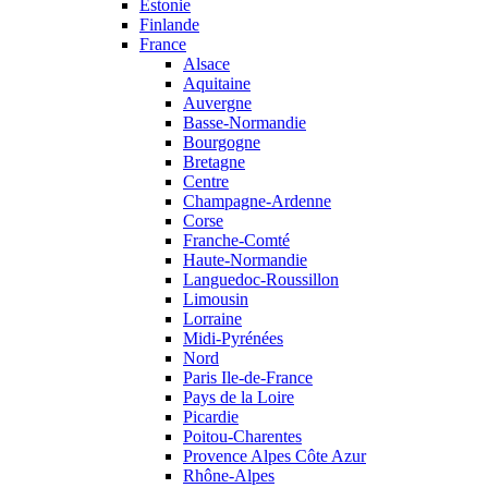
Estonie
Finlande
France
Alsace
Aquitaine
Auvergne
Basse-Normandie
Bourgogne
Bretagne
Centre
Champagne-Ardenne
Corse
Franche-Comté
Haute-Normandie
Languedoc-Roussillon
Limousin
Lorraine
Midi-Pyrénées
Nord
Paris Ile-de-France
Pays de la Loire
Picardie
Poitou-Charentes
Provence Alpes Côte Azur
Rhône-Alpes