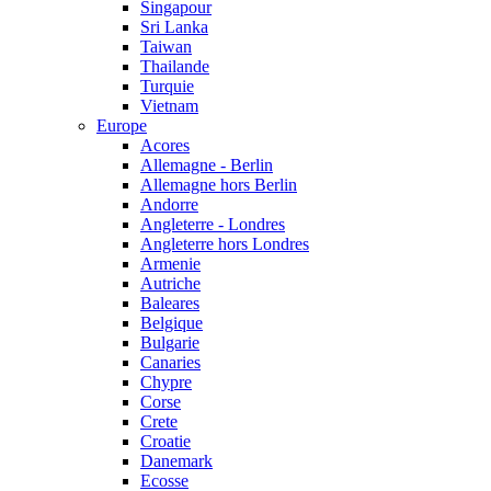
Singapour
Sri Lanka
Taiwan
Thailande
Turquie
Vietnam
Europe
Acores
Allemagne - Berlin
Allemagne hors Berlin
Andorre
Angleterre - Londres
Angleterre hors Londres
Armenie
Autriche
Baleares
Belgique
Bulgarie
Canaries
Chypre
Corse
Crete
Croatie
Danemark
Ecosse