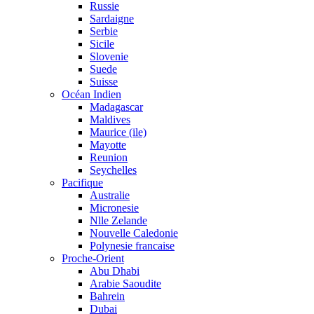
Russie
Sardaigne
Serbie
Sicile
Slovenie
Suede
Suisse
Océan Indien
Madagascar
Maldives
Maurice (ile)
Mayotte
Reunion
Seychelles
Pacifique
Australie
Micronesie
Nlle Zelande
Nouvelle Caledonie
Polynesie francaise
Proche-Orient
Abu Dhabi
Arabie Saoudite
Bahrein
Dubai