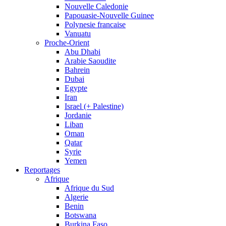
Nouvelle Caledonie
Papouasie-Nouvelle Guinee
Polynesie francaise
Vanuatu
Proche-Orient
Abu Dhabi
Arabie Saoudite
Bahrein
Dubai
Egypte
Iran
Israel (+ Palestine)
Jordanie
Liban
Oman
Qatar
Syrie
Yemen
Reportages
Afrique
Afrique du Sud
Algerie
Benin
Botswana
Burkina Faso