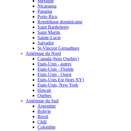
Mexique
Nicaragua
Panama
Porto Rico
Republique dominicaine
Saint Barthelemy
Saint Martin
Sainte-Lucie
Salvador
St-Vincent Grenadines
Amérique du Nord
Canada (hors Quebec)
Etats-Unis - autres
Etats-Unis - Floride
Etats-Unis - Ouest
Etats-Unis Est (hors NY)
Etats-Unis, New York
Hawaii
Quebec
Amérique du Sud
Argentine
Bolivie
Bresil
Chili
Colombie