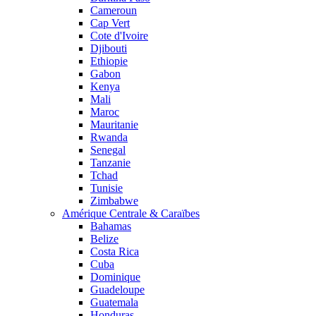
Cameroun
Cap Vert
Cote d'Ivoire
Djibouti
Ethiopie
Gabon
Kenya
Mali
Maroc
Mauritanie
Rwanda
Senegal
Tanzanie
Tchad
Tunisie
Zimbabwe
Amérique Centrale & Caraïbes
Bahamas
Belize
Costa Rica
Cuba
Dominique
Guadeloupe
Guatemala
Honduras