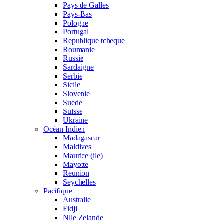
Pays de Galles
Pays-Bas
Pologne
Portugal
Republique tcheque
Roumanie
Russie
Sardaigne
Serbie
Sicile
Slovenie
Suede
Suisse
Ukraine
Océan Indien
Madagascar
Maldives
Maurice (ile)
Mayotte
Reunion
Seychelles
Pacifique
Australie
Fidji
Nlle Zelande