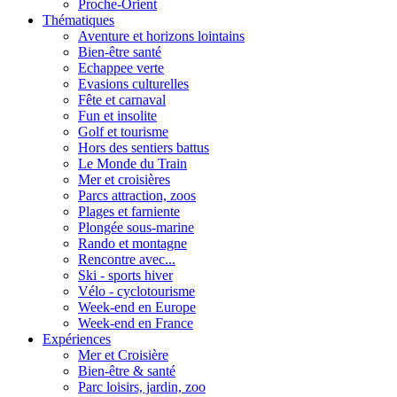
Proche-Orient
Thématiques
Aventure et horizons lointains
Bien-être santé
Echappee verte
Evasions culturelles
Fête et carnaval
Fun et insolite
Golf et tourisme
Hors des sentiers battus
Le Monde du Train
Mer et croisières
Parcs attraction, zoos
Plages et farniente
Plongée sous-marine
Rando et montagne
Rencontre avec...
Ski - sports hiver
Vélo - cyclotourisme
Week-end en Europe
Week-end en France
Expériences
Mer et Croisière
Bien-être & santé
Parc loisirs, jardin, zoo