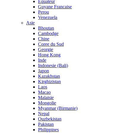
Equateur
Guyane Francaise
Perou
Venezuela
Asie
Bhoutan
Cambodge
Chine
Coree du Sud
Georgie
Hong Kong
Inde
Indonesie (Bali)
Japon
Kazakhstan
Kirghizistan
Laos
Macao
Malaisie
Mongolie
Myanmar (Birmanie)
Nepal
Ouzbekistan
Pakistan
Philippines