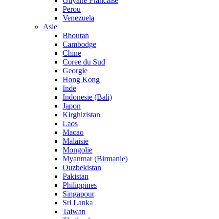
Guyane Francaise
Perou
Venezuela
Asie
Bhoutan
Cambodge
Chine
Coree du Sud
Georgie
Hong Kong
Inde
Indonesie (Bali)
Japon
Kirghizistan
Laos
Macao
Malaisie
Mongolie
Myanmar (Birmanie)
Ouzbekistan
Pakistan
Philippines
Singapour
Sri Lanka
Taiwan