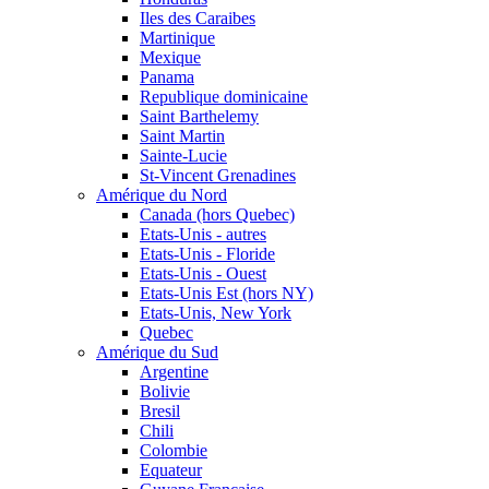
Iles des Caraibes
Martinique
Mexique
Panama
Republique dominicaine
Saint Barthelemy
Saint Martin
Sainte-Lucie
St-Vincent Grenadines
Amérique du Nord
Canada (hors Quebec)
Etats-Unis - autres
Etats-Unis - Floride
Etats-Unis - Ouest
Etats-Unis Est (hors NY)
Etats-Unis, New York
Quebec
Amérique du Sud
Argentine
Bolivie
Bresil
Chili
Colombie
Equateur