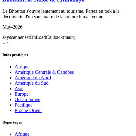
Le Bhoutan s'ouvre lentement au tourisme. Partez en trek à la
découverte d'un sanctuaire de la culture himalayenne...
May-2026
skyscanner.setOnLoadCallback(main);
-->
Infos pratiques
Afrique
Amérique Centrale & Caraïbes
Amérique du Nord
Amérique du Sud
Asie
Europe
Océan Indien
Pacifique
Proche-Orient
Reportages
Afrique