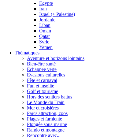
Egypte
Iran
Israel (+ Palestine)
Jordanie
Liban
Oman
Qatar
Syrie
Yemen
Thématiques
Aventure et horizons lointains
Bien-être santé
Echappee verte
Evasions culturelles
Fête et carnaval
Fun et insolite
Golf et tourisme
Hors des sentiers battus
Le Monde du Train
Mer et croisières
Parcs attraction, zoos
Plages et farniente
Plongée sous-marine
Rando et montagne
Rencontre avec...