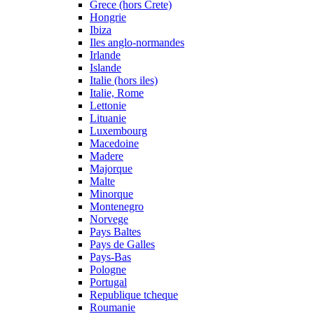
Grece (hors Crete)
Hongrie
Ibiza
Iles anglo-normandes
Irlande
Islande
Italie (hors iles)
Italie, Rome
Lettonie
Lituanie
Luxembourg
Macedoine
Madere
Majorque
Malte
Minorque
Montenegro
Norvege
Pays Baltes
Pays de Galles
Pays-Bas
Pologne
Portugal
Republique tcheque
Roumanie