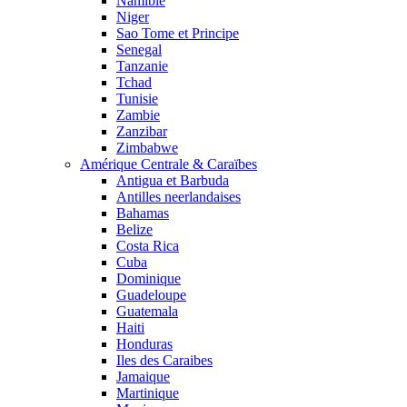
Namibie
Niger
Sao Tome et Principe
Senegal
Tanzanie
Tchad
Tunisie
Zambie
Zanzibar
Zimbabwe
Amérique Centrale & Caraïbes
Antigua et Barbuda
Antilles neerlandaises
Bahamas
Belize
Costa Rica
Cuba
Dominique
Guadeloupe
Guatemala
Haiti
Honduras
Iles des Caraibes
Jamaique
Martinique