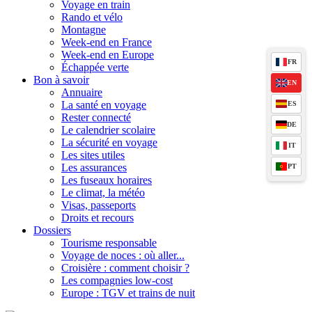
Voyage en train
Rando et vélo
Montagne
Week-end en France
Week-end en Europe
FR
Échappée verte
Bon à savoir
EN
Annuaire
La santé en voyage
ES
Rester connecté
DE
Le calendrier scolaire
La sécurité en voyage
IT
Les sites utiles
Les assurances
PT
Les fuseaux horaires
Le climat, la météo
Visas, passeports
Droits et recours
Dossiers
Tourisme responsable
Voyage de noces : où aller...
Croisière : comment choisir ?
Les compagnies low-cost
Europe : TGV et trains de nuit