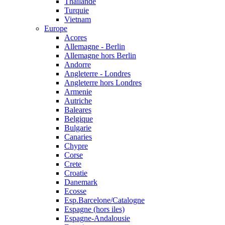
Thailande
Turquie
Vietnam
Europe
Acores
Allemagne - Berlin
Allemagne hors Berlin
Andorre
Angleterre - Londres
Angleterre hors Londres
Armenie
Autriche
Baleares
Belgique
Bulgarie
Canaries
Chypre
Corse
Crete
Croatie
Danemark
Ecosse
Esp.Barcelone/Catalogne
Espagne (hors iles)
Espagne-Andalousie