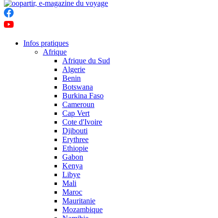
Infos pratiques
Afrique
Afrique du Sud
Algerie
Benin
Botswana
Burkina Faso
Cameroun
Cap Vert
Cote d'Ivoire
Djibouti
Erythree
Ethiopie
Gabon
Kenya
Libye
Mali
Maroc
Mauritanie
Mozambique