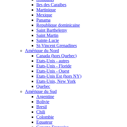
Iles des Caraibes
Martinique
Mexique
Panama
Republique dominicaine
Saint Barthelemy
Saint Martin
Sainte-Lucie
St-Vincent Grenadines
Amérique du Nord
Canada (hors Quebec)
Etats-Unis - autres
Etats-Unis - Floride
Etats-Unis - Ouest
Etats-Unis Est (hors NY)
Etats-Unis, New York
Quebec
Amérique du Sud
Argentine
Bolivie
Bresil
Chili
Colombie
Equateur