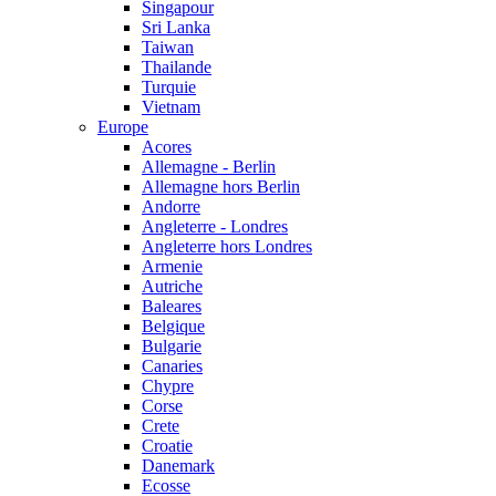
Singapour
Sri Lanka
Taiwan
Thailande
Turquie
Vietnam
Europe
Acores
Allemagne - Berlin
Allemagne hors Berlin
Andorre
Angleterre - Londres
Angleterre hors Londres
Armenie
Autriche
Baleares
Belgique
Bulgarie
Canaries
Chypre
Corse
Crete
Croatie
Danemark
Ecosse