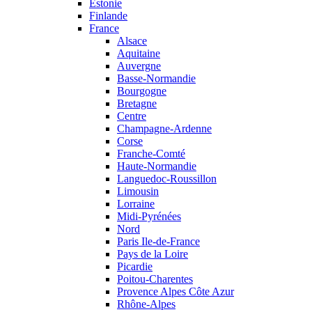
Estonie
Finlande
France
Alsace
Aquitaine
Auvergne
Basse-Normandie
Bourgogne
Bretagne
Centre
Champagne-Ardenne
Corse
Franche-Comté
Haute-Normandie
Languedoc-Roussillon
Limousin
Lorraine
Midi-Pyrénées
Nord
Paris Ile-de-France
Pays de la Loire
Picardie
Poitou-Charentes
Provence Alpes Côte Azur
Rhône-Alpes