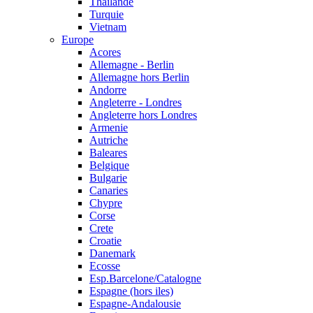
Thailande
Turquie
Vietnam
Europe
Acores
Allemagne - Berlin
Allemagne hors Berlin
Andorre
Angleterre - Londres
Angleterre hors Londres
Armenie
Autriche
Baleares
Belgique
Bulgarie
Canaries
Chypre
Corse
Crete
Croatie
Danemark
Ecosse
Esp.Barcelone/Catalogne
Espagne (hors iles)
Espagne-Andalousie