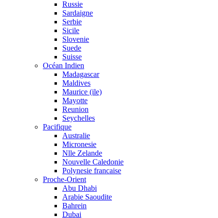
Russie
Sardaigne
Serbie
Sicile
Slovenie
Suede
Suisse
Océan Indien
Madagascar
Maldives
Maurice (ile)
Mayotte
Reunion
Seychelles
Pacifique
Australie
Micronesie
Nlle Zelande
Nouvelle Caledonie
Polynesie francaise
Proche-Orient
Abu Dhabi
Arabie Saoudite
Bahrein
Dubai