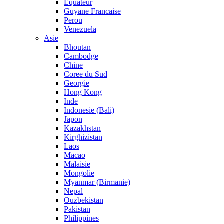
Equateur
Guyane Francaise
Perou
Venezuela
Asie
Bhoutan
Cambodge
Chine
Coree du Sud
Georgie
Hong Kong
Inde
Indonesie (Bali)
Japon
Kazakhstan
Kirghizistan
Laos
Macao
Malaisie
Mongolie
Myanmar (Birmanie)
Nepal
Ouzbekistan
Pakistan
Philippines