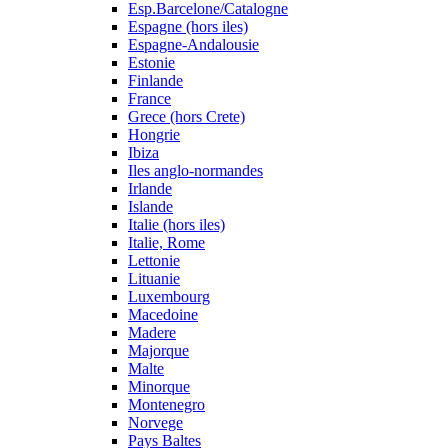
Esp.Barcelone/Catalogne
Espagne (hors iles)
Espagne-Andalousie
Estonie
Finlande
France
Grece (hors Crete)
Hongrie
Ibiza
Iles anglo-normandes
Irlande
Islande
Italie (hors iles)
Italie, Rome
Lettonie
Lituanie
Luxembourg
Macedoine
Madere
Majorque
Malte
Minorque
Montenegro
Norvege
Pays Baltes