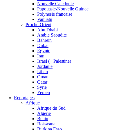
Nouvelle Caledonie
Papouasie-Nouvelle Guinee
Polynesie francaise
Vanuatu
Proche-Orient
Abu Dhabi
Arabie Saoudite
Bahrein
Dubai
Egypte
Iran
Israel (+ Palestine)
Jordanie
Liban
Oman
Qatar
Syrie
Yemen
Reportages
Afrique
Afrique du Sud
Algerie
Benin
Botswana
Burkina Faso