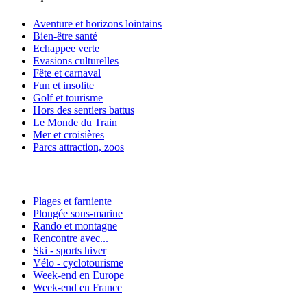
Aventure et horizons lointains
Bien-être santé
Echappee verte
Evasions culturelles
Fête et carnaval
Fun et insolite
Golf et tourisme
Hors des sentiers battus
Le Monde du Train
Mer et croisières
Parcs attraction, zoos
Plages et farniente
Plongée sous-marine
Rando et montagne
Rencontre avec...
Ski - sports hiver
Vélo - cyclotourisme
Week-end en Europe
Week-end en France