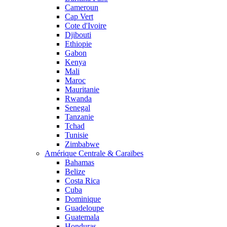
Cameroun
Cap Vert
Cote d'Ivoire
Djibouti
Ethiopie
Gabon
Kenya
Mali
Maroc
Mauritanie
Rwanda
Senegal
Tanzanie
Tchad
Tunisie
Zimbabwe
Amérique Centrale & Caraïbes
Bahamas
Belize
Costa Rica
Cuba
Dominique
Guadeloupe
Guatemala
Honduras