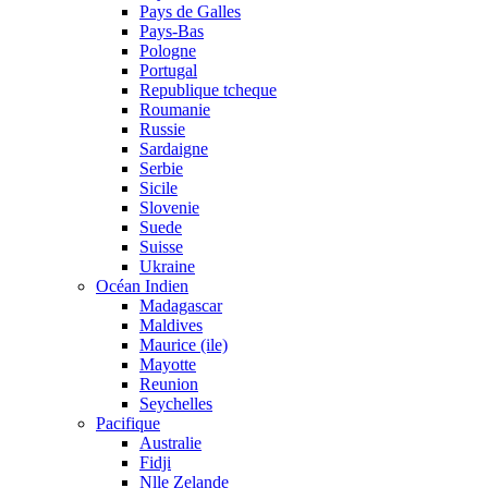
Pays de Galles
Pays-Bas
Pologne
Portugal
Republique tcheque
Roumanie
Russie
Sardaigne
Serbie
Sicile
Slovenie
Suede
Suisse
Ukraine
Océan Indien
Madagascar
Maldives
Maurice (ile)
Mayotte
Reunion
Seychelles
Pacifique
Australie
Fidji
Nlle Zelande