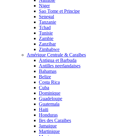
Namibie
Niger
Sao Tome et Principe
Senegal
Tanzanie
Tchad
Tunisie
Zambie
Zanzibar
Zimbabwe
Amérique Centrale & Caraïbes
Antigua et Barbuda
Antilles neerlandaises
Bahamas
Belize
Costa Rica
Cuba
Dominique
Guadeloupe
Guatemala
Haiti
Honduras
Iles des Caraibes
Jamaique
Martinique