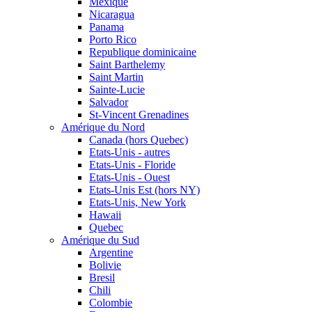
Mexique
Nicaragua
Panama
Porto Rico
Republique dominicaine
Saint Barthelemy
Saint Martin
Sainte-Lucie
Salvador
St-Vincent Grenadines
Amérique du Nord
Canada (hors Quebec)
Etats-Unis - autres
Etats-Unis - Floride
Etats-Unis - Ouest
Etats-Unis Est (hors NY)
Etats-Unis, New York
Hawaii
Quebec
Amérique du Sud
Argentine
Bolivie
Bresil
Chili
Colombie