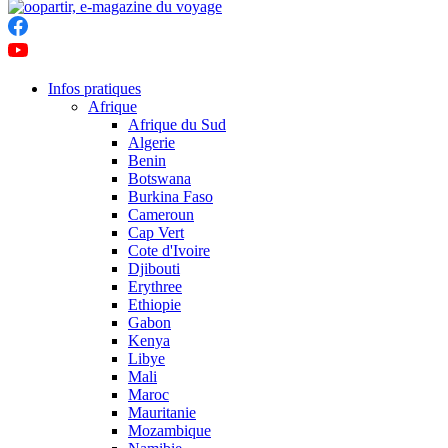
Infos pratiques
Afrique
Afrique du Sud
Algerie
Benin
Botswana
Burkina Faso
Cameroun
Cap Vert
Cote d'Ivoire
Djibouti
Erythree
Ethiopie
Gabon
Kenya
Libye
Mali
Maroc
Mauritanie
Mozambique