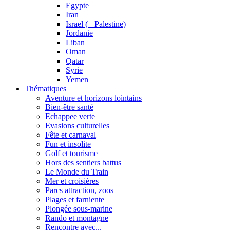
Egypte
Iran
Israel (+ Palestine)
Jordanie
Liban
Oman
Qatar
Syrie
Yemen
Thématiques
Aventure et horizons lointains
Bien-être santé
Echappee verte
Evasions culturelles
Fête et carnaval
Fun et insolite
Golf et tourisme
Hors des sentiers battus
Le Monde du Train
Mer et croisières
Parcs attraction, zoos
Plages et farniente
Plongée sous-marine
Rando et montagne
Rencontre avec...