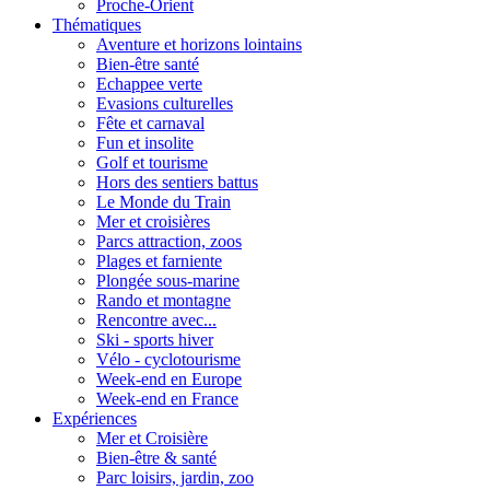
Proche-Orient
Thématiques
Aventure et horizons lointains
Bien-être santé
Echappee verte
Evasions culturelles
Fête et carnaval
Fun et insolite
Golf et tourisme
Hors des sentiers battus
Le Monde du Train
Mer et croisières
Parcs attraction, zoos
Plages et farniente
Plongée sous-marine
Rando et montagne
Rencontre avec...
Ski - sports hiver
Vélo - cyclotourisme
Week-end en Europe
Week-end en France
Expériences
Mer et Croisière
Bien-être & santé
Parc loisirs, jardin, zoo