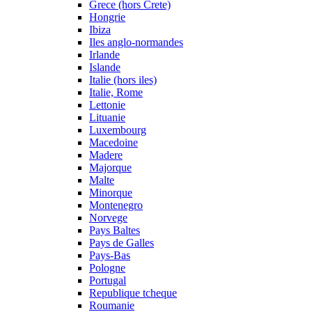
Grece (hors Crete)
Hongrie
Ibiza
Iles anglo-normandes
Irlande
Islande
Italie (hors iles)
Italie, Rome
Lettonie
Lituanie
Luxembourg
Macedoine
Madere
Majorque
Malte
Minorque
Montenegro
Norvege
Pays Baltes
Pays de Galles
Pays-Bas
Pologne
Portugal
Republique tcheque
Roumanie