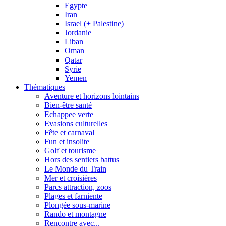
Egypte
Iran
Israel (+ Palestine)
Jordanie
Liban
Oman
Qatar
Syrie
Yemen
Thématiques
Aventure et horizons lointains
Bien-être santé
Echappee verte
Evasions culturelles
Fête et carnaval
Fun et insolite
Golf et tourisme
Hors des sentiers battus
Le Monde du Train
Mer et croisières
Parcs attraction, zoos
Plages et farniente
Plongée sous-marine
Rando et montagne
Rencontre avec...