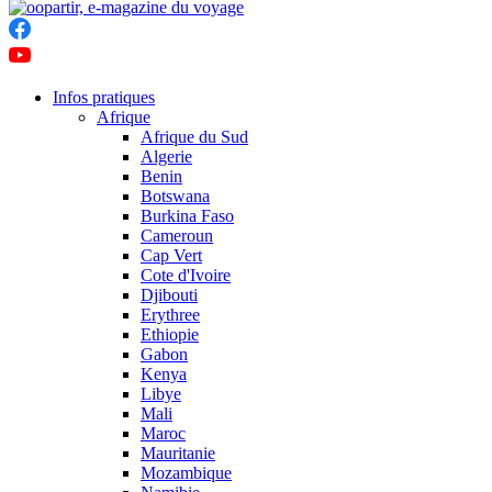
Infos pratiques
Afrique
Afrique du Sud
Algerie
Benin
Botswana
Burkina Faso
Cameroun
Cap Vert
Cote d'Ivoire
Djibouti
Erythree
Ethiopie
Gabon
Kenya
Libye
Mali
Maroc
Mauritanie
Mozambique