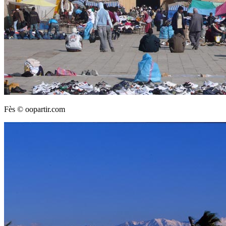
Fès © oopartir.com