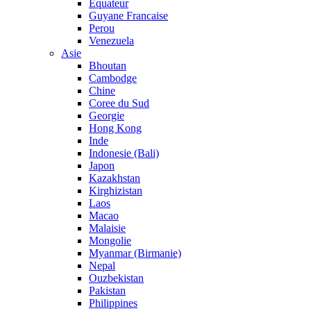
Equateur
Guyane Francaise
Perou
Venezuela
Asie
Bhoutan
Cambodge
Chine
Coree du Sud
Georgie
Hong Kong
Inde
Indonesie (Bali)
Japon
Kazakhstan
Kirghizistan
Laos
Macao
Malaisie
Mongolie
Myanmar (Birmanie)
Nepal
Ouzbekistan
Pakistan
Philippines