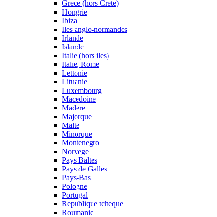
Grece (hors Crete)
Hongrie
Ibiza
Iles anglo-normandes
Irlande
Islande
Italie (hors iles)
Italie, Rome
Lettonie
Lituanie
Luxembourg
Macedoine
Madere
Majorque
Malte
Minorque
Montenegro
Norvege
Pays Baltes
Pays de Galles
Pays-Bas
Pologne
Portugal
Republique tcheque
Roumanie