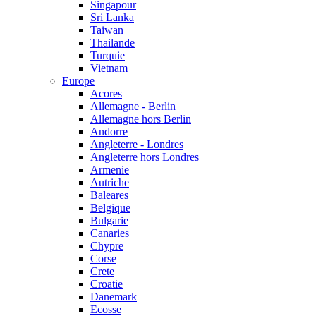
Singapour
Sri Lanka
Taiwan
Thailande
Turquie
Vietnam
Europe
Acores
Allemagne - Berlin
Allemagne hors Berlin
Andorre
Angleterre - Londres
Angleterre hors Londres
Armenie
Autriche
Baleares
Belgique
Bulgarie
Canaries
Chypre
Corse
Crete
Croatie
Danemark
Ecosse