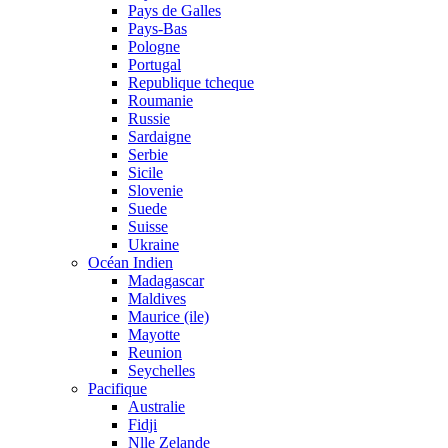
Pays de Galles
Pays-Bas
Pologne
Portugal
Republique tcheque
Roumanie
Russie
Sardaigne
Serbie
Sicile
Slovenie
Suede
Suisse
Ukraine
Océan Indien
Madagascar
Maldives
Maurice (ile)
Mayotte
Reunion
Seychelles
Pacifique
Australie
Fidji
Nlle Zelande