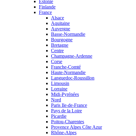
Estonie
Finlande
France
Alsace
Aquitaine
Auvergne
Basse-Normandie
Bourgogne
Bretagne
Centre
Champagne-Ardenne
Corse
Franche-Comté
Haute-Normandie
Languedoc-Roussillon
Limousin
Lorraine
Midi-Pyrénées
Nord
Paris Ile-de-France
Pays de la Loire
Picardie
Poitou-Charentes
Provence Alpes Côte Azur
Rhône-Alpes