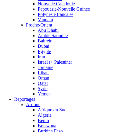
Nouvelle Caledonie
Papouasie-Nouvelle Guinee
Polynesie francaise
Vanuatu
Proche-Orient
Abu Dhabi
Arabie Saoudite
Bahrein
Dubai
Egypte
Iran
Israel (+ Palestine)
Jordanie
Liban
Oman
Qatar
Syrie
Yemen
Reportages
Afrique
Afrique du Sud
Algerie
Benin
Botswana
Burkina Faso