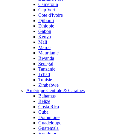
Cameroun
Cap Vert
Cote d'Ivoire
Djibouti
Ethiopie
Gabon
Kenya
Mali
Maroc
Mauritanie
Rwanda
Senegal
Tanzanie
Tchad
Tunisie
Zimbabwe
Amérique Centrale & Caraïbes
Bahamas
Belize
Costa Rica
Cuba
Dominique
Guadeloupe
Guatemala
Honduras