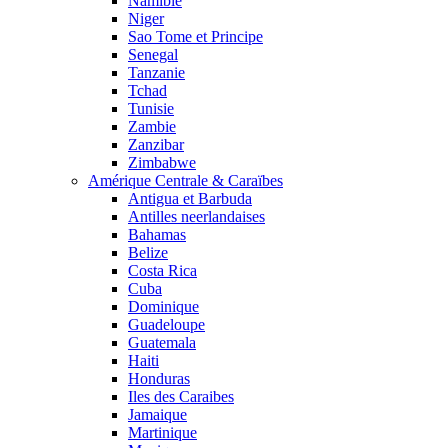
Namibie
Niger
Sao Tome et Principe
Senegal
Tanzanie
Tchad
Tunisie
Zambie
Zanzibar
Zimbabwe
Amérique Centrale & Caraïbes
Antigua et Barbuda
Antilles neerlandaises
Bahamas
Belize
Costa Rica
Cuba
Dominique
Guadeloupe
Guatemala
Haiti
Honduras
Iles des Caraibes
Jamaique
Martinique