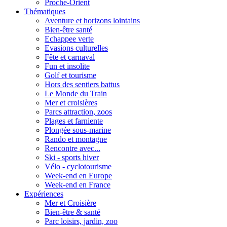
Proche-Orient
Thématiques
Aventure et horizons lointains
Bien-être santé
Echappee verte
Evasions culturelles
Fête et carnaval
Fun et insolite
Golf et tourisme
Hors des sentiers battus
Le Monde du Train
Mer et croisières
Parcs attraction, zoos
Plages et farniente
Plongée sous-marine
Rando et montagne
Rencontre avec...
Ski - sports hiver
Vélo - cyclotourisme
Week-end en Europe
Week-end en France
Expériences
Mer et Croisière
Bien-être & santé
Parc loisirs, jardin, zoo