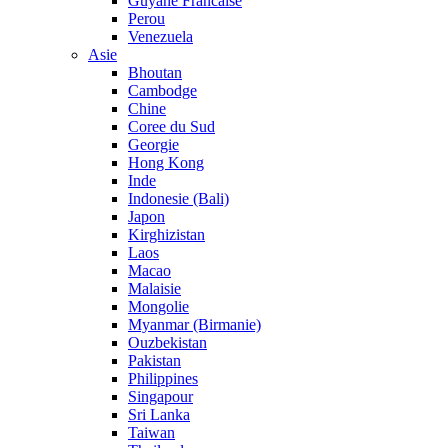
Guyane Francaise
Perou
Venezuela
Asie
Bhoutan
Cambodge
Chine
Coree du Sud
Georgie
Hong Kong
Inde
Indonesie (Bali)
Japon
Kirghizistan
Laos
Macao
Malaisie
Mongolie
Myanmar (Birmanie)
Ouzbekistan
Pakistan
Philippines
Singapour
Sri Lanka
Taiwan