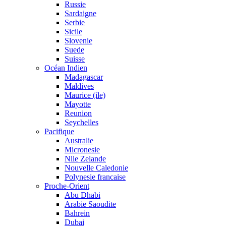
Russie
Sardaigne
Serbie
Sicile
Slovenie
Suede
Suisse
Océan Indien
Madagascar
Maldives
Maurice (ile)
Mayotte
Reunion
Seychelles
Pacifique
Australie
Micronesie
Nlle Zelande
Nouvelle Caledonie
Polynesie francaise
Proche-Orient
Abu Dhabi
Arabie Saoudite
Bahrein
Dubai