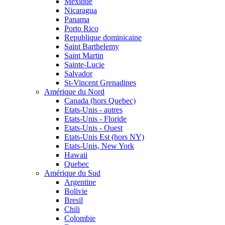
Mexique
Nicaragua
Panama
Porto Rico
Republique dominicaine
Saint Barthelemy
Saint Martin
Sainte-Lucie
Salvador
St-Vincent Grenadines
Amérique du Nord
Canada (hors Quebec)
Etats-Unis - autres
Etats-Unis - Floride
Etats-Unis - Ouest
Etats-Unis Est (hors NY)
Etats-Unis, New York
Hawaii
Quebec
Amérique du Sud
Argentine
Bolivie
Bresil
Chili
Colombie