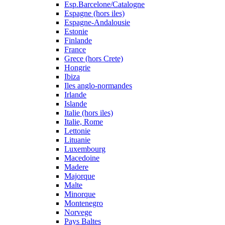
Esp.Barcelone/Catalogne
Espagne (hors iles)
Espagne-Andalousie
Estonie
Finlande
France
Grece (hors Crete)
Hongrie
Ibiza
Iles anglo-normandes
Irlande
Islande
Italie (hors iles)
Italie, Rome
Lettonie
Lituanie
Luxembourg
Macedoine
Madere
Majorque
Malte
Minorque
Montenegro
Norvege
Pays Baltes