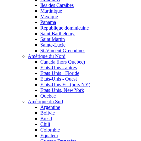
Iles des Caraibes
Martinique
Mexique
Panama
Republique dominicaine
Saint Barthelemy
Saint Martin
Sainte-Lucie
St-Vincent Grenadines
Amérique du Nord
Canada (hors Quebec)
Etats-Unis - autres
Etats-Unis - Floride
Etats-Unis - Ouest
Etats-Unis Est (hors NY)
Etats-Unis, New York
Quebec
Amérique du Sud
Argentine
Bolivie
Bresil
Chili
Colombie
Equateur