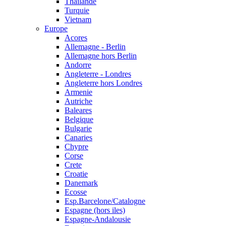
Thailande
Turquie
Vietnam
Europe
Acores
Allemagne - Berlin
Allemagne hors Berlin
Andorre
Angleterre - Londres
Angleterre hors Londres
Armenie
Autriche
Baleares
Belgique
Bulgarie
Canaries
Chypre
Corse
Crete
Croatie
Danemark
Ecosse
Esp.Barcelone/Catalogne
Espagne (hors iles)
Espagne-Andalousie