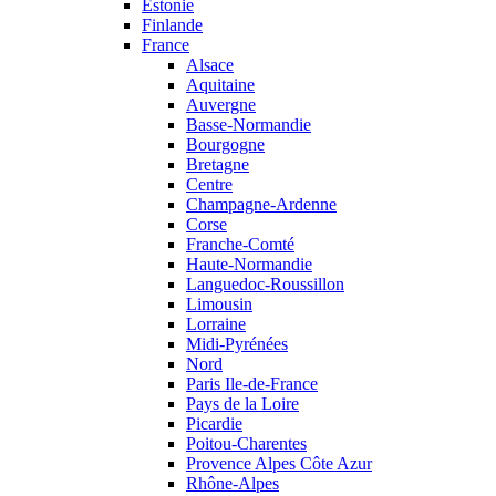
Estonie
Finlande
France
Alsace
Aquitaine
Auvergne
Basse-Normandie
Bourgogne
Bretagne
Centre
Champagne-Ardenne
Corse
Franche-Comté
Haute-Normandie
Languedoc-Roussillon
Limousin
Lorraine
Midi-Pyrénées
Nord
Paris Ile-de-France
Pays de la Loire
Picardie
Poitou-Charentes
Provence Alpes Côte Azur
Rhône-Alpes