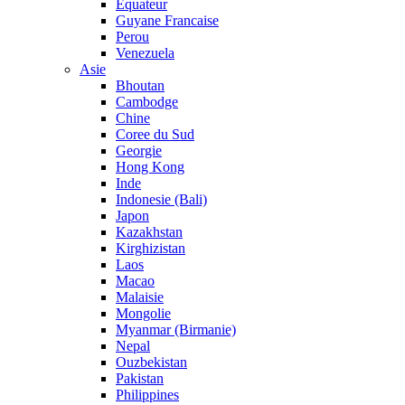
Equateur
Guyane Francaise
Perou
Venezuela
Asie
Bhoutan
Cambodge
Chine
Coree du Sud
Georgie
Hong Kong
Inde
Indonesie (Bali)
Japon
Kazakhstan
Kirghizistan
Laos
Macao
Malaisie
Mongolie
Myanmar (Birmanie)
Nepal
Ouzbekistan
Pakistan
Philippines