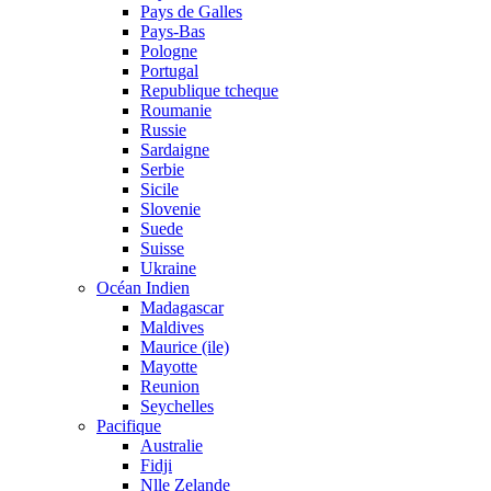
Pays de Galles
Pays-Bas
Pologne
Portugal
Republique tcheque
Roumanie
Russie
Sardaigne
Serbie
Sicile
Slovenie
Suede
Suisse
Ukraine
Océan Indien
Madagascar
Maldives
Maurice (ile)
Mayotte
Reunion
Seychelles
Pacifique
Australie
Fidji
Nlle Zelande