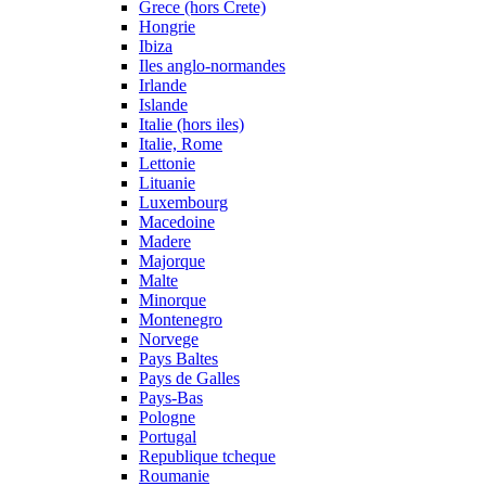
Grece (hors Crete)
Hongrie
Ibiza
Iles anglo-normandes
Irlande
Islande
Italie (hors iles)
Italie, Rome
Lettonie
Lituanie
Luxembourg
Macedoine
Madere
Majorque
Malte
Minorque
Montenegro
Norvege
Pays Baltes
Pays de Galles
Pays-Bas
Pologne
Portugal
Republique tcheque
Roumanie