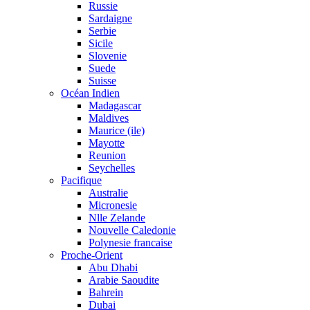
Russie
Sardaigne
Serbie
Sicile
Slovenie
Suede
Suisse
Océan Indien
Madagascar
Maldives
Maurice (ile)
Mayotte
Reunion
Seychelles
Pacifique
Australie
Micronesie
Nlle Zelande
Nouvelle Caledonie
Polynesie francaise
Proche-Orient
Abu Dhabi
Arabie Saoudite
Bahrein
Dubai