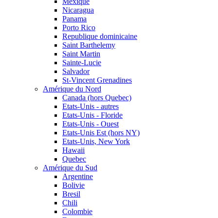
Mexique
Nicaragua
Panama
Porto Rico
Republique dominicaine
Saint Barthelemy
Saint Martin
Sainte-Lucie
Salvador
St-Vincent Grenadines
Amérique du Nord
Canada (hors Quebec)
Etats-Unis - autres
Etats-Unis - Floride
Etats-Unis - Ouest
Etats-Unis Est (hors NY)
Etats-Unis, New York
Hawaii
Quebec
Amérique du Sud
Argentine
Bolivie
Bresil
Chili
Colombie