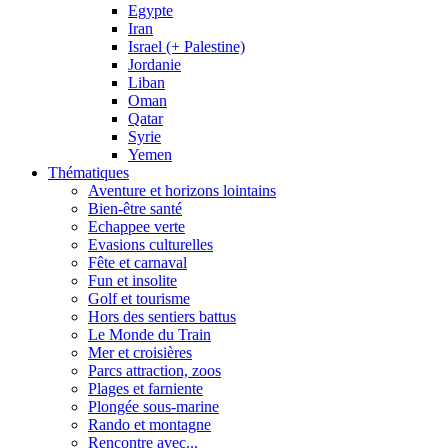
Egypte
Iran
Israel (+ Palestine)
Jordanie
Liban
Oman
Qatar
Syrie
Yemen
Thématiques
Aventure et horizons lointains
Bien-être santé
Echappee verte
Evasions culturelles
Fête et carnaval
Fun et insolite
Golf et tourisme
Hors des sentiers battus
Le Monde du Train
Mer et croisières
Parcs attraction, zoos
Plages et farniente
Plongée sous-marine
Rando et montagne
Rencontre avec...