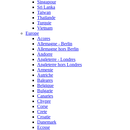
Singapour
Sri Lanka
Taiwan
Thailande
Turquie
Vietnam
Europe
Acores
Allemagne - Berlin
Allemagne hors Berlin
Andorre
Angleterre - Londres
Angleterre hors Londres
Armenie
Autriche
Baleares
Belgique
Bulgarie
Canaries
Chypre
Corse
Crete
Croatie
Danemark
Ecosse