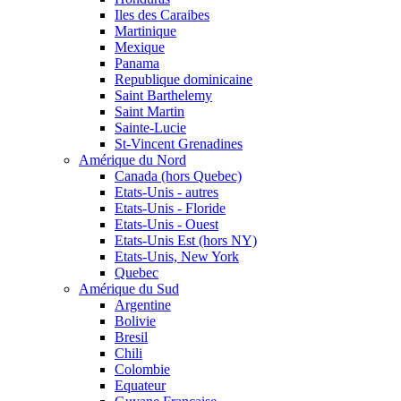
Iles des Caraibes
Martinique
Mexique
Panama
Republique dominicaine
Saint Barthelemy
Saint Martin
Sainte-Lucie
St-Vincent Grenadines
Amérique du Nord
Canada (hors Quebec)
Etats-Unis - autres
Etats-Unis - Floride
Etats-Unis - Ouest
Etats-Unis Est (hors NY)
Etats-Unis, New York
Quebec
Amérique du Sud
Argentine
Bolivie
Bresil
Chili
Colombie
Equateur