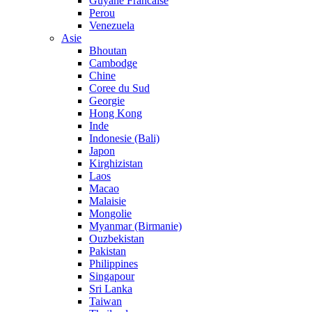
Guyane Francaise
Perou
Venezuela
Asie
Bhoutan
Cambodge
Chine
Coree du Sud
Georgie
Hong Kong
Inde
Indonesie (Bali)
Japon
Kirghizistan
Laos
Macao
Malaisie
Mongolie
Myanmar (Birmanie)
Ouzbekistan
Pakistan
Philippines
Singapour
Sri Lanka
Taiwan