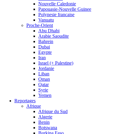
Nouvelle Caledonie
Papouasie-Nouvelle Guinee
Polynesie francaise
Vanuatu
Proche-Orient
Abu Dhabi
Arabie Saoudite
Bahrein
Dubai
Egypte
Iran
Israel (+ Palestine)
Jordanie
Liban
Oman
Qatar
Syrie
Yemen
Reportages
Afrique
Afrique du Sud
Algerie
Benin
Botswana
Burkina Faso