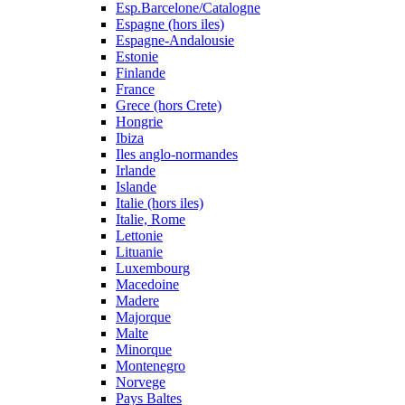
Esp.Barcelone/Catalogne
Espagne (hors iles)
Espagne-Andalousie
Estonie
Finlande
France
Grece (hors Crete)
Hongrie
Ibiza
Iles anglo-normandes
Irlande
Islande
Italie (hors iles)
Italie, Rome
Lettonie
Lituanie
Luxembourg
Macedoine
Madere
Majorque
Malte
Minorque
Montenegro
Norvege
Pays Baltes