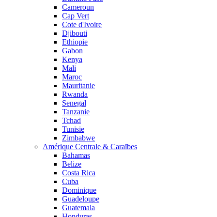
Cameroun
Cap Vert
Cote d'Ivoire
Djibouti
Ethiopie
Gabon
Kenya
Mali
Maroc
Mauritanie
Rwanda
Senegal
Tanzanie
Tchad
Tunisie
Zimbabwe
Amérique Centrale & Caraïbes
Bahamas
Belize
Costa Rica
Cuba
Dominique
Guadeloupe
Guatemala
Honduras