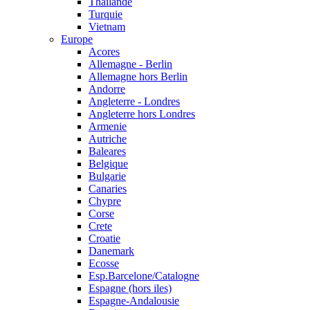
Thailande
Turquie
Vietnam
Europe
Acores
Allemagne - Berlin
Allemagne hors Berlin
Andorre
Angleterre - Londres
Angleterre hors Londres
Armenie
Autriche
Baleares
Belgique
Bulgarie
Canaries
Chypre
Corse
Crete
Croatie
Danemark
Ecosse
Esp.Barcelone/Catalogne
Espagne (hors iles)
Espagne-Andalousie