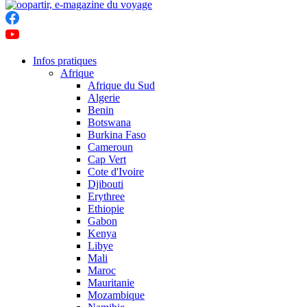
Infos pratiques
Afrique
Afrique du Sud
Algerie
Benin
Botswana
Burkina Faso
Cameroun
Cap Vert
Cote d'Ivoire
Djibouti
Erythree
Ethiopie
Gabon
Kenya
Libye
Mali
Maroc
Mauritanie
Mozambique