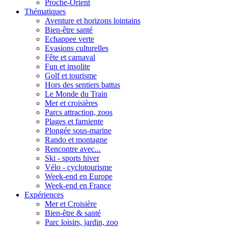
Proche-Orient
Thématiques
Aventure et horizons lointains
Bien-être santé
Echappee verte
Evasions culturelles
Fête et carnaval
Fun et insolite
Golf et tourisme
Hors des sentiers battus
Le Monde du Train
Mer et croisières
Parcs attraction, zoos
Plages et farniente
Plongée sous-marine
Rando et montagne
Rencontre avec...
Ski - sports hiver
Vélo - cyclotourisme
Week-end en Europe
Week-end en France
Expériences
Mer et Croisière
Bien-être & santé
Parc loisirs, jardin, zoo