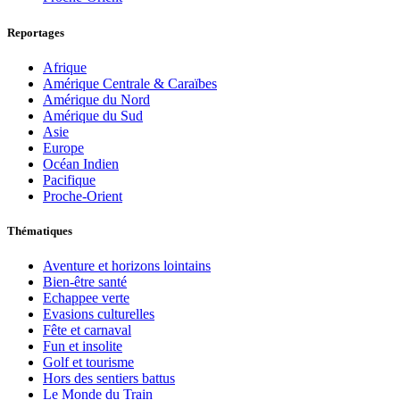
Reportages
Afrique
Amérique Centrale & Caraïbes
Amérique du Nord
Amérique du Sud
Asie
Europe
Océan Indien
Pacifique
Proche-Orient
Thématiques
Aventure et horizons lointains
Bien-être santé
Echappee verte
Evasions culturelles
Fête et carnaval
Fun et insolite
Golf et tourisme
Hors des sentiers battus
Le Monde du Train