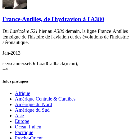
France-Antilles, de l'hydravion à l'A380
Du
Latécoère 521
hier au
A380
demain, la ligne France-Antilles
témoigne de l'histoire de l'aviation et des évolutions de l'industrie
aéronautique.
Jan-2013
skyscanner.setOnLoadCallback(main);
-->
Infos pratiques
Afrique
Amérique Centrale & Caraïbes
Amérique du Nord
Amérique du Sud
Asie
Europe
Océan Indien
Pacifique
Proche-Orient