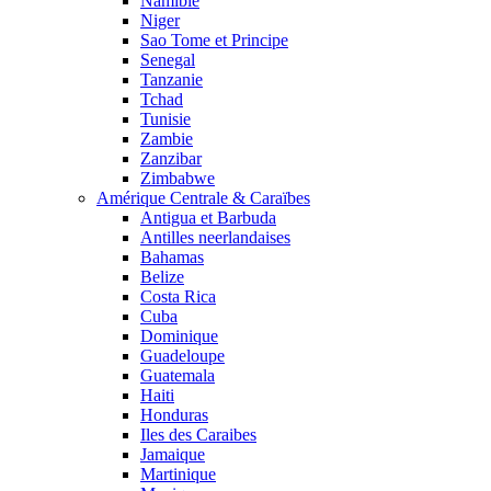
Namibie
Niger
Sao Tome et Principe
Senegal
Tanzanie
Tchad
Tunisie
Zambie
Zanzibar
Zimbabwe
Amérique Centrale & Caraïbes
Antigua et Barbuda
Antilles neerlandaises
Bahamas
Belize
Costa Rica
Cuba
Dominique
Guadeloupe
Guatemala
Haiti
Honduras
Iles des Caraibes
Jamaique
Martinique