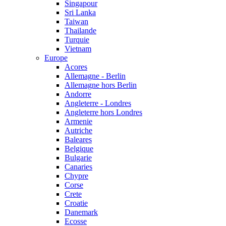
Singapour
Sri Lanka
Taiwan
Thailande
Turquie
Vietnam
Europe
Acores
Allemagne - Berlin
Allemagne hors Berlin
Andorre
Angleterre - Londres
Angleterre hors Londres
Armenie
Autriche
Baleares
Belgique
Bulgarie
Canaries
Chypre
Corse
Crete
Croatie
Danemark
Ecosse