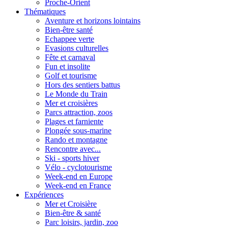
Proche-Orient
Thématiques
Aventure et horizons lointains
Bien-être santé
Echappee verte
Evasions culturelles
Fête et carnaval
Fun et insolite
Golf et tourisme
Hors des sentiers battus
Le Monde du Train
Mer et croisières
Parcs attraction, zoos
Plages et farniente
Plongée sous-marine
Rando et montagne
Rencontre avec...
Ski - sports hiver
Vélo - cyclotourisme
Week-end en Europe
Week-end en France
Expériences
Mer et Croisière
Bien-être & santé
Parc loisirs, jardin, zoo