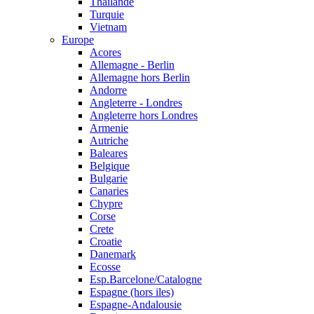
Thailande
Turquie
Vietnam
Europe
Acores
Allemagne - Berlin
Allemagne hors Berlin
Andorre
Angleterre - Londres
Angleterre hors Londres
Armenie
Autriche
Baleares
Belgique
Bulgarie
Canaries
Chypre
Corse
Crete
Croatie
Danemark
Ecosse
Esp.Barcelone/Catalogne
Espagne (hors iles)
Espagne-Andalousie