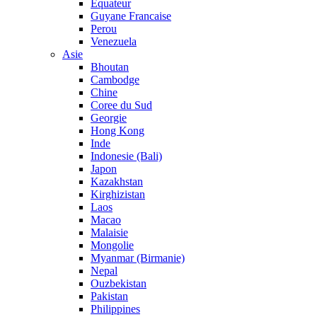
Equateur
Guyane Francaise
Perou
Venezuela
Asie
Bhoutan
Cambodge
Chine
Coree du Sud
Georgie
Hong Kong
Inde
Indonesie (Bali)
Japon
Kazakhstan
Kirghizistan
Laos
Macao
Malaisie
Mongolie
Myanmar (Birmanie)
Nepal
Ouzbekistan
Pakistan
Philippines