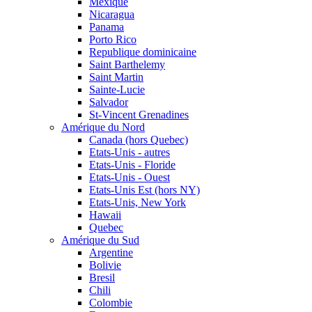
Mexique
Nicaragua
Panama
Porto Rico
Republique dominicaine
Saint Barthelemy
Saint Martin
Sainte-Lucie
Salvador
St-Vincent Grenadines
Amérique du Nord
Canada (hors Quebec)
Etats-Unis - autres
Etats-Unis - Floride
Etats-Unis - Ouest
Etats-Unis Est (hors NY)
Etats-Unis, New York
Hawaii
Quebec
Amérique du Sud
Argentine
Bolivie
Bresil
Chili
Colombie