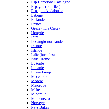
Esp.Barcelone/Catalogne
Espagne (hors iles)
Espagne-Andalousie
Estonie
Finlande
France
Grece (hors Crete)
Hongrie
Ibiza
Iles anglo-normandes
Irlande
Islande
Italie (hors iles)
Italie, Rome
Lettonie
Lituanie
Luxembourg
Macedoine
Madere
Majorque
Malte
Minorque
Montenegro
Norvege
Pays Baltes