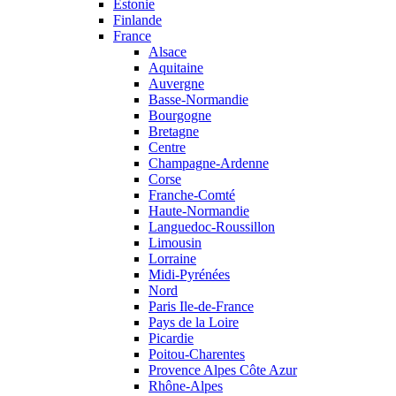
Estonie
Finlande
France
Alsace
Aquitaine
Auvergne
Basse-Normandie
Bourgogne
Bretagne
Centre
Champagne-Ardenne
Corse
Franche-Comté
Haute-Normandie
Languedoc-Roussillon
Limousin
Lorraine
Midi-Pyrénées
Nord
Paris Ile-de-France
Pays de la Loire
Picardie
Poitou-Charentes
Provence Alpes Côte Azur
Rhône-Alpes