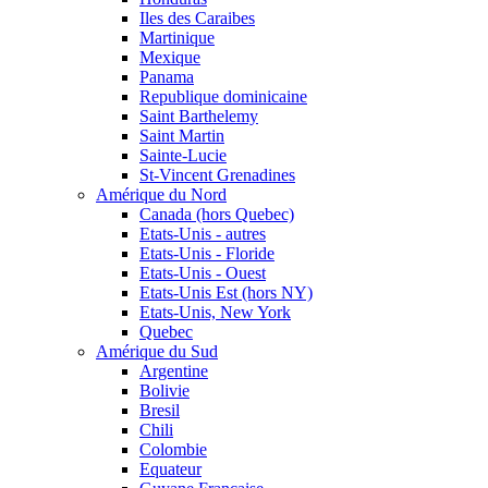
Iles des Caraibes
Martinique
Mexique
Panama
Republique dominicaine
Saint Barthelemy
Saint Martin
Sainte-Lucie
St-Vincent Grenadines
Amérique du Nord
Canada (hors Quebec)
Etats-Unis - autres
Etats-Unis - Floride
Etats-Unis - Ouest
Etats-Unis Est (hors NY)
Etats-Unis, New York
Quebec
Amérique du Sud
Argentine
Bolivie
Bresil
Chili
Colombie
Equateur