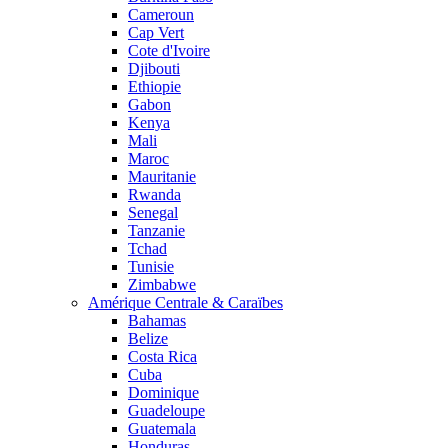
Cameroun
Cap Vert
Cote d'Ivoire
Djibouti
Ethiopie
Gabon
Kenya
Mali
Maroc
Mauritanie
Rwanda
Senegal
Tanzanie
Tchad
Tunisie
Zimbabwe
Amérique Centrale & Caraïbes
Bahamas
Belize
Costa Rica
Cuba
Dominique
Guadeloupe
Guatemala
Honduras