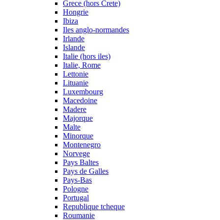
Grece (hors Crete)
Hongrie
Ibiza
Iles anglo-normandes
Irlande
Islande
Italie (hors iles)
Italie, Rome
Lettonie
Lituanie
Luxembourg
Macedoine
Madere
Majorque
Malte
Minorque
Montenegro
Norvege
Pays Baltes
Pays de Galles
Pays-Bas
Pologne
Portugal
Republique tcheque
Roumanie