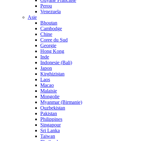
Guyane Francaise
Perou
Venezuela
Asie
Bhoutan
Cambodge
Chine
Coree du Sud
Georgie
Hong Kong
Inde
Indonesie (Bali)
Japon
Kirghizistan
Laos
Macao
Malaisie
Mongolie
Myanmar (Birmanie)
Ouzbekistan
Pakistan
Philippines
Singapour
Sri Lanka
Taiwan