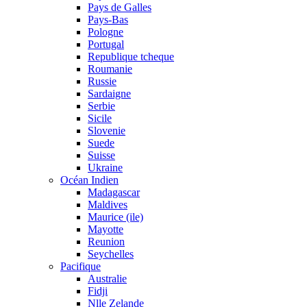
Pays de Galles
Pays-Bas
Pologne
Portugal
Republique tcheque
Roumanie
Russie
Sardaigne
Serbie
Sicile
Slovenie
Suede
Suisse
Ukraine
Océan Indien
Madagascar
Maldives
Maurice (ile)
Mayotte
Reunion
Seychelles
Pacifique
Australie
Fidji
Nlle Zelande