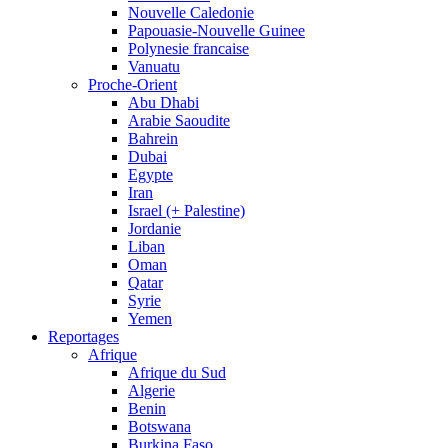
Nouvelle Caledonie
Papouasie-Nouvelle Guinee
Polynesie francaise
Vanuatu
Proche-Orient
Abu Dhabi
Arabie Saoudite
Bahrein
Dubai
Egypte
Iran
Israel (+ Palestine)
Jordanie
Liban
Oman
Qatar
Syrie
Yemen
Reportages
Afrique
Afrique du Sud
Algerie
Benin
Botswana
Burkina Faso