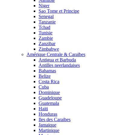
Namibie
Niger
Sao Tome et Principe
Senegal
Tanzanie
Tchad
Tunisie
Zambie
Zanzibar
Zimbabwe
Amérique Centrale & Caraïbes
Antigua et Barbuda
Antilles neerlandaises
Bahamas
Belize
Costa Rica
Cuba
Dominique
Guadeloupe
Guatemala
Haiti
Honduras
Iles des Caraibes
Jamaique
Martinique