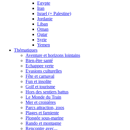
Egypte
Iran
Israel (+ Palestine)
Jordanie
Liban
Oman
Qatar
Syrie
Yemen
Thématiques
Aventure et horizons lointains
Bien-être santé
Echappee verte
Evasions culturelles
Fête et carnaval
Fun et insolite
Golf et tourisme
Hors des sentiers battus
Le Monde du Train
Mer et croisières
Parcs attraction, zoos
Plages et farniente
Plongée sous-marine
Rando et montagne
Rencontre avec...