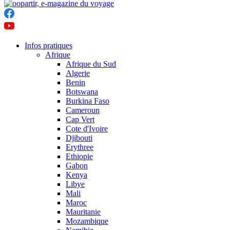
Infos pratiques
Afrique
Afrique du Sud
Algerie
Benin
Botswana
Burkina Faso
Cameroun
Cap Vert
Cote d'Ivoire
Djibouti
Erythree
Ethiopie
Gabon
Kenya
Libye
Mali
Maroc
Mauritanie
Mozambique