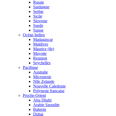
Russie
Sardaigne
Serbie
Sicile
Slovenie
Suede
Suisse
Océan Indien
Madagascar
Maldives
Maurice (ile)
Mayotte
Reunion
Seychelles
Pacifique
Australie
Micronesie
Nlle Zelande
Nouvelle Caledonie
Polynesie francaise
Proche-Orient
Abu Dhabi
Arabie Saoudite
Bahrein
Dubai