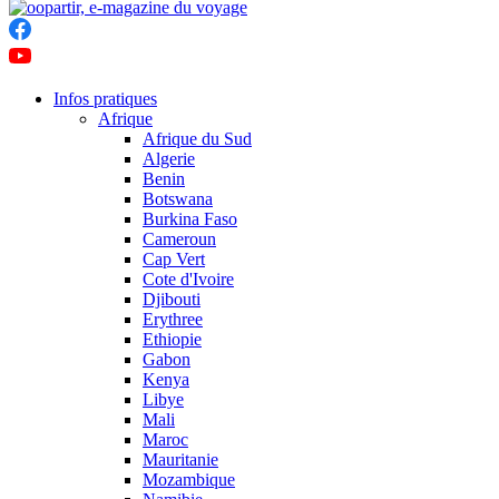
Infos pratiques
Afrique
Afrique du Sud
Algerie
Benin
Botswana
Burkina Faso
Cameroun
Cap Vert
Cote d'Ivoire
Djibouti
Erythree
Ethiopie
Gabon
Kenya
Libye
Mali
Maroc
Mauritanie
Mozambique