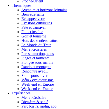
Proche-Orient
Thématiques
Aventure et horizons lointains
Bien-être santé
Echappee verte
Evasions culturelles
Fête et carnaval
Fun et insolite
Golf et tourisme
Hors des sentiers battus
Le Monde du Train
Mer et croisières
Parcs attraction, zoos
Plages et farniente
Plongée sous-marine
Rando et montagne
Rencontre avec...
Ski - sports hiver
Vélo - cyclotourisme
Week-end en Europe
Week-end en France
Expériences
Mer et Croisière
Bien-être & santé
Parc loisirs, jardin, zoo