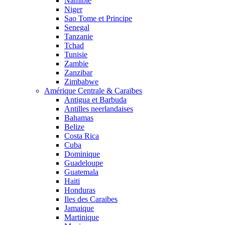
Namibie
Niger
Sao Tome et Principe
Senegal
Tanzanie
Tchad
Tunisie
Zambie
Zanzibar
Zimbabwe
Amérique Centrale & Caraïbes
Antigua et Barbuda
Antilles neerlandaises
Bahamas
Belize
Costa Rica
Cuba
Dominique
Guadeloupe
Guatemala
Haiti
Honduras
Iles des Caraibes
Jamaique
Martinique