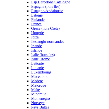
Esp.Barcelone/Catalogne
Espagne (hors iles)
Espagne-Andalousie
Estonie
Finlande
France
Grece (hors Crete)
Hongrie
Ibiza
Iles anglo-normandes
Irlande
Islande
Italie (hors iles)
Italie, Rome
Lettonie
Lituanie
Luxembourg
Macedoine
Madere
Majorque
Malte
Minorque
Montenegro
Norvege
Pays Baltes