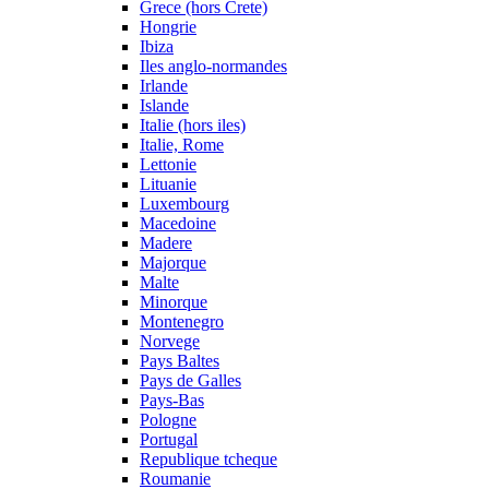
Grece (hors Crete)
Hongrie
Ibiza
Iles anglo-normandes
Irlande
Islande
Italie (hors iles)
Italie, Rome
Lettonie
Lituanie
Luxembourg
Macedoine
Madere
Majorque
Malte
Minorque
Montenegro
Norvege
Pays Baltes
Pays de Galles
Pays-Bas
Pologne
Portugal
Republique tcheque
Roumanie