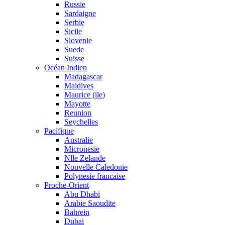
Russie
Sardaigne
Serbie
Sicile
Slovenie
Suede
Suisse
Océan Indien
Madagascar
Maldives
Maurice (ile)
Mayotte
Reunion
Seychelles
Pacifique
Australie
Micronesie
Nlle Zelande
Nouvelle Caledonie
Polynesie francaise
Proche-Orient
Abu Dhabi
Arabie Saoudite
Bahrein
Dubai