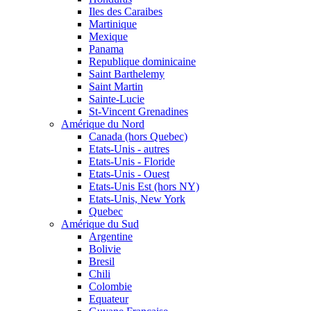
Iles des Caraibes
Martinique
Mexique
Panama
Republique dominicaine
Saint Barthelemy
Saint Martin
Sainte-Lucie
St-Vincent Grenadines
Amérique du Nord
Canada (hors Quebec)
Etats-Unis - autres
Etats-Unis - Floride
Etats-Unis - Ouest
Etats-Unis Est (hors NY)
Etats-Unis, New York
Quebec
Amérique du Sud
Argentine
Bolivie
Bresil
Chili
Colombie
Equateur