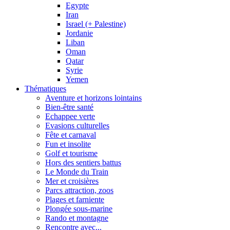
Egypte
Iran
Israel (+ Palestine)
Jordanie
Liban
Oman
Qatar
Syrie
Yemen
Thématiques
Aventure et horizons lointains
Bien-être santé
Echappee verte
Evasions culturelles
Fête et carnaval
Fun et insolite
Golf et tourisme
Hors des sentiers battus
Le Monde du Train
Mer et croisières
Parcs attraction, zoos
Plages et farniente
Plongée sous-marine
Rando et montagne
Rencontre avec...