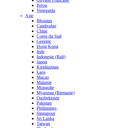
Guyane Francaise
Perou
Venezuela
Asie
Bhoutan
Cambodge
Chine
Coree du Sud
Georgie
Hong Kong
Inde
Indonesie (Bali)
Japon
Kirghizistan
Laos
Macao
Malaisie
Mongolie
Myanmar (Birmanie)
Ouzbekistan
Pakistan
Philippines
Singapour
Sri Lanka
Taiwan