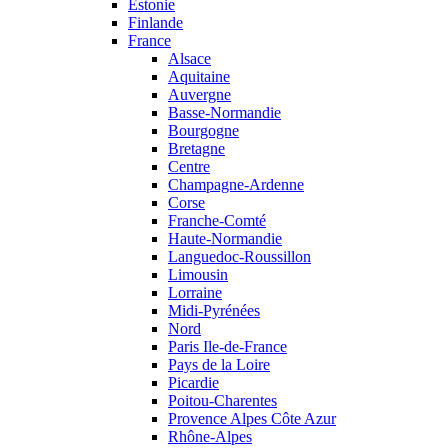
Estonie
Finlande
France
Alsace
Aquitaine
Auvergne
Basse-Normandie
Bourgogne
Bretagne
Centre
Champagne-Ardenne
Corse
Franche-Comté
Haute-Normandie
Languedoc-Roussillon
Limousin
Lorraine
Midi-Pyrénées
Nord
Paris Ile-de-France
Pays de la Loire
Picardie
Poitou-Charentes
Provence Alpes Côte Azur
Rhône-Alpes