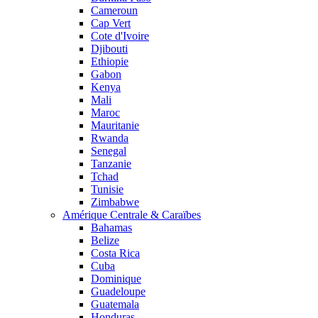
Cameroun
Cap Vert
Cote d'Ivoire
Djibouti
Ethiopie
Gabon
Kenya
Mali
Maroc
Mauritanie
Rwanda
Senegal
Tanzanie
Tchad
Tunisie
Zimbabwe
Amérique Centrale & Caraïbes
Bahamas
Belize
Costa Rica
Cuba
Dominique
Guadeloupe
Guatemala
Honduras