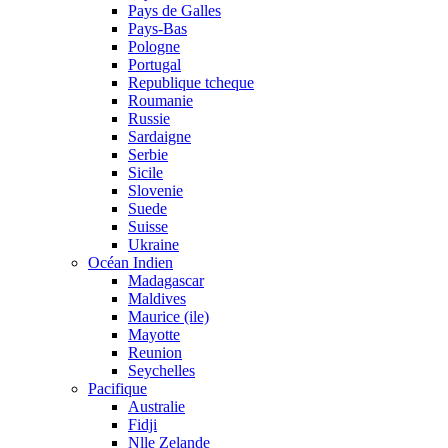
Pays de Galles
Pays-Bas
Pologne
Portugal
Republique tcheque
Roumanie
Russie
Sardaigne
Serbie
Sicile
Slovenie
Suede
Suisse
Ukraine
Océan Indien
Madagascar
Maldives
Maurice (ile)
Mayotte
Reunion
Seychelles
Pacifique
Australie
Fidji
Nlle Zelande