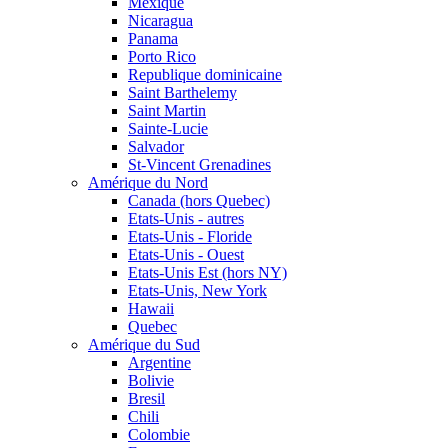
Mexique
Nicaragua
Panama
Porto Rico
Republique dominicaine
Saint Barthelemy
Saint Martin
Sainte-Lucie
Salvador
St-Vincent Grenadines
Amérique du Nord
Canada (hors Quebec)
Etats-Unis - autres
Etats-Unis - Floride
Etats-Unis - Ouest
Etats-Unis Est (hors NY)
Etats-Unis, New York
Hawaii
Quebec
Amérique du Sud
Argentine
Bolivie
Bresil
Chili
Colombie