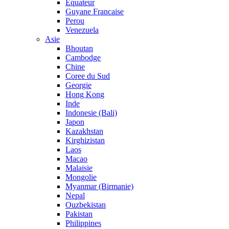
Equateur
Guyane Francaise
Perou
Venezuela
Asie
Bhoutan
Cambodge
Chine
Coree du Sud
Georgie
Hong Kong
Inde
Indonesie (Bali)
Japon
Kazakhstan
Kirghizistan
Laos
Macao
Malaisie
Mongolie
Myanmar (Birmanie)
Nepal
Ouzbekistan
Pakistan
Philippines