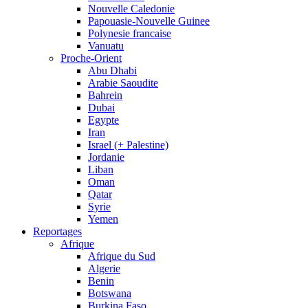
Nouvelle Caledonie
Papouasie-Nouvelle Guinee
Polynesie francaise
Vanuatu
Proche-Orient
Abu Dhabi
Arabie Saoudite
Bahrein
Dubai
Egypte
Iran
Israel (+ Palestine)
Jordanie
Liban
Oman
Qatar
Syrie
Yemen
Reportages
Afrique
Afrique du Sud
Algerie
Benin
Botswana
Burkina Faso