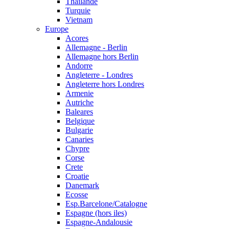
Thailande
Turquie
Vietnam
Europe
Acores
Allemagne - Berlin
Allemagne hors Berlin
Andorre
Angleterre - Londres
Angleterre hors Londres
Armenie
Autriche
Baleares
Belgique
Bulgarie
Canaries
Chypre
Corse
Crete
Croatie
Danemark
Ecosse
Esp.Barcelone/Catalogne
Espagne (hors iles)
Espagne-Andalousie