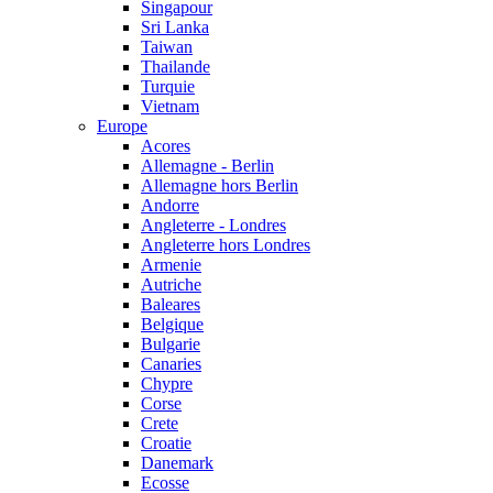
Singapour
Sri Lanka
Taiwan
Thailande
Turquie
Vietnam
Europe
Acores
Allemagne - Berlin
Allemagne hors Berlin
Andorre
Angleterre - Londres
Angleterre hors Londres
Armenie
Autriche
Baleares
Belgique
Bulgarie
Canaries
Chypre
Corse
Crete
Croatie
Danemark
Ecosse