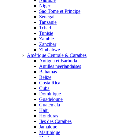
Namibie
Niger
Sao Tome et Principe
Senegal
Tanzanie
Tchad
Tunisie
Zambie
Zanzibar
Zimbabwe
Amérique Centrale & Caraïbes
Antigua et Barbuda
Antilles neerlandaises
Bahamas
Belize
Costa Rica
Cuba
Dominique
Guadeloupe
Guatemala
Haiti
Honduras
Iles des Caraibes
Jamaique
Martinique