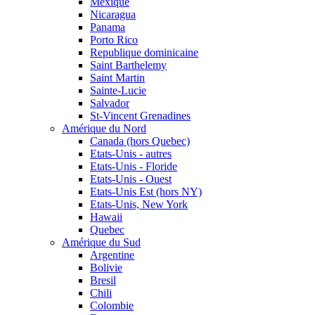
Mexique
Nicaragua
Panama
Porto Rico
Republique dominicaine
Saint Barthelemy
Saint Martin
Sainte-Lucie
Salvador
St-Vincent Grenadines
Amérique du Nord
Canada (hors Quebec)
Etats-Unis - autres
Etats-Unis - Floride
Etats-Unis - Ouest
Etats-Unis Est (hors NY)
Etats-Unis, New York
Hawaii
Quebec
Amérique du Sud
Argentine
Bolivie
Bresil
Chili
Colombie