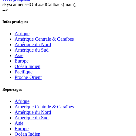
skyscanner.setOnLoadCallback(main);
-->
Infos pratiques
Afrique
Amérique Centrale & Caraïbes
Amérique du Nord
Amérique du Sud
Asie
Europe
Océan Indien
Pacifique
Proche-Orient
Reportages
Afrique
Amérique Centrale & Caraïbes
Amérique du Nord
Amérique du Sud
Asie
Europe
Océan Indien