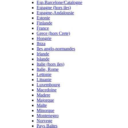
Esp.Barcelone/Catalogne
Espagne (hors iles)
Espagne-Andalousie
Estonie
Finlande
France
Grece (hors Crete)
Hongrie
Ibiza
Iles anglo-normandes
Irlande
Islande
Italie (hors iles)
Italie, Rome
Lettonie
Lituanie
Luxembourg
Macedoine
Madere
Majorque
Malte
Minorque
Montenegro
Norvege
Pays Baltes