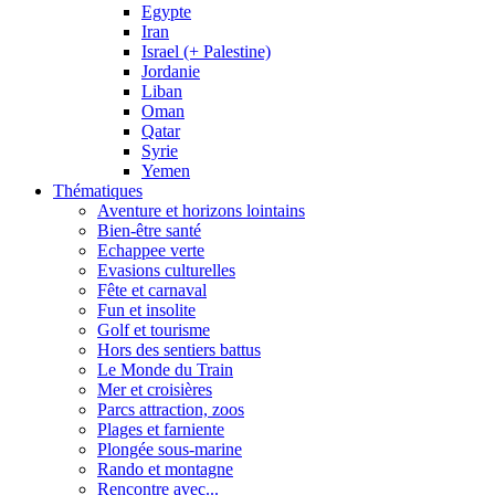
Egypte
Iran
Israel (+ Palestine)
Jordanie
Liban
Oman
Qatar
Syrie
Yemen
Thématiques
Aventure et horizons lointains
Bien-être santé
Echappee verte
Evasions culturelles
Fête et carnaval
Fun et insolite
Golf et tourisme
Hors des sentiers battus
Le Monde du Train
Mer et croisières
Parcs attraction, zoos
Plages et farniente
Plongée sous-marine
Rando et montagne
Rencontre avec...