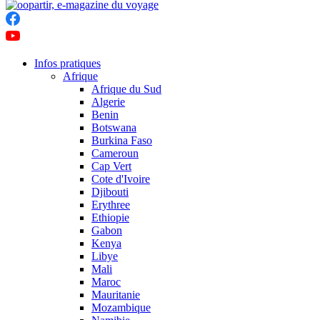
Infos pratiques
Afrique
Afrique du Sud
Algerie
Benin
Botswana
Burkina Faso
Cameroun
Cap Vert
Cote d'Ivoire
Djibouti
Erythree
Ethiopie
Gabon
Kenya
Libye
Mali
Maroc
Mauritanie
Mozambique