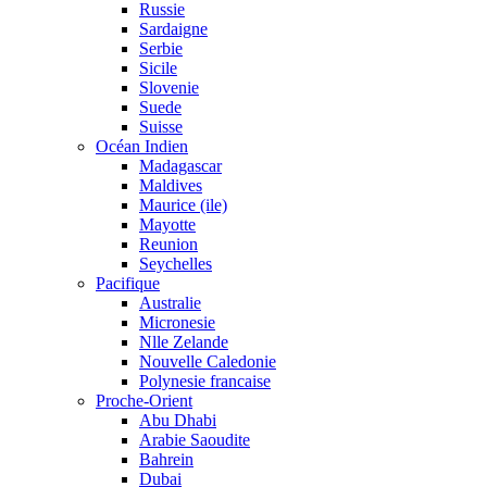
Russie
Sardaigne
Serbie
Sicile
Slovenie
Suede
Suisse
Océan Indien
Madagascar
Maldives
Maurice (ile)
Mayotte
Reunion
Seychelles
Pacifique
Australie
Micronesie
Nlle Zelande
Nouvelle Caledonie
Polynesie francaise
Proche-Orient
Abu Dhabi
Arabie Saoudite
Bahrein
Dubai