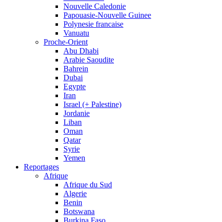
Nouvelle Caledonie
Papouasie-Nouvelle Guinee
Polynesie francaise
Vanuatu
Proche-Orient
Abu Dhabi
Arabie Saoudite
Bahrein
Dubai
Egypte
Iran
Israel (+ Palestine)
Jordanie
Liban
Oman
Qatar
Syrie
Yemen
Reportages
Afrique
Afrique du Sud
Algerie
Benin
Botswana
Burkina Faso