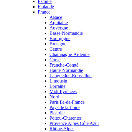
Estonie
Finlande
France
Alsace
Aquitaine
Auvergne
Basse-Normandie
Bourgogne
Bretagne
Centre
Champagne-Ardenne
Corse
Franche-Comté
Haute-Normandie
Languedoc-Roussillon
Limousin
Lorraine
Midi-Pyrénées
Nord
Paris Ile-de-France
Pays de la Loire
Picardie
Poitou-Charentes
Provence Alpes Côte Azur
Rhône-Alpes