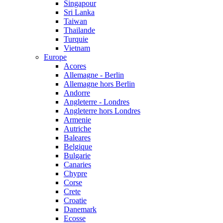
Singapour
Sri Lanka
Taiwan
Thailande
Turquie
Vietnam
Europe
Acores
Allemagne - Berlin
Allemagne hors Berlin
Andorre
Angleterre - Londres
Angleterre hors Londres
Armenie
Autriche
Baleares
Belgique
Bulgarie
Canaries
Chypre
Corse
Crete
Croatie
Danemark
Ecosse