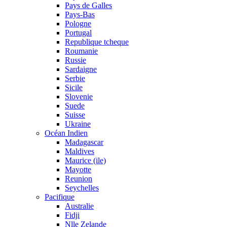
Pays de Galles
Pays-Bas
Pologne
Portugal
Republique tcheque
Roumanie
Russie
Sardaigne
Serbie
Sicile
Slovenie
Suede
Suisse
Ukraine
Océan Indien
Madagascar
Maldives
Maurice (ile)
Mayotte
Reunion
Seychelles
Pacifique
Australie
Fidji
Nlle Zelande