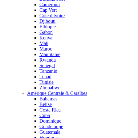
Cameroun
Cap Vert
Cote d'Ivoire
Djibouti
Ethiopie
Gabon
Kenya
Mali
Maroc
Mauritanie
Rwanda
Senegal
Tanzanie
Tchad
Tunisie
Zimbabwe
Amérique Centrale & Caraïbes
Bahamas
Belize
Costa Rica
Cuba
Dominique
Guadeloupe
Guatemala
Honduras