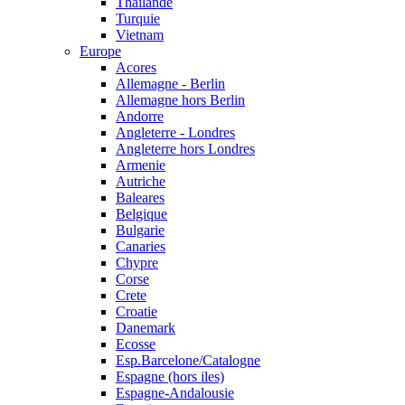
Thailande
Turquie
Vietnam
Europe
Acores
Allemagne - Berlin
Allemagne hors Berlin
Andorre
Angleterre - Londres
Angleterre hors Londres
Armenie
Autriche
Baleares
Belgique
Bulgarie
Canaries
Chypre
Corse
Crete
Croatie
Danemark
Ecosse
Esp.Barcelone/Catalogne
Espagne (hors iles)
Espagne-Andalousie