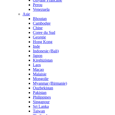
Guyane Francaise
Perou
Venezuela
Asie
Bhoutan
Cambodge
Chine
Coree du Sud
Georgie
Hong Kong
Inde
Indonesie (Bali)
Japon
Kirghizistan
Laos
Macao
Malaisie
Mongolie
Myanmar (Birmanie)
Ouzbekistan
Pakistan
Philippines
Singapour
Sri Lanka
Taiwan