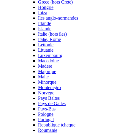
Grece (hors Crete)
Hongrie
Ibiza
Iles anglo-normandes
Irlande
Islande
Italie (hors iles)
Italie, Rome
Lettonie
Lituanie
Luxembourg
Macedoine
Madere
Majorque
Malte
Minorque
Montenegro
Norvege
Pays Baltes
Pays de Galles
Pays-Bas
Pologne
Portugal
Republique tcheque
Roumanie