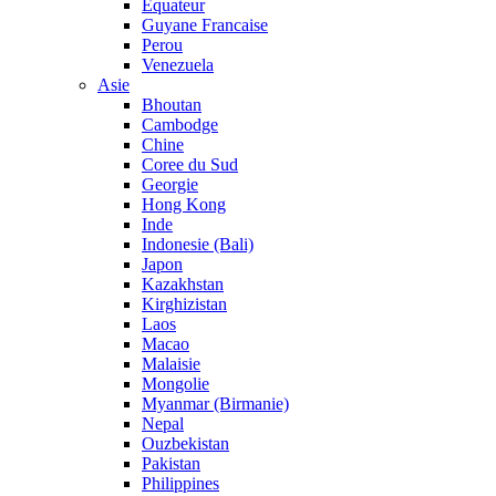
Equateur
Guyane Francaise
Perou
Venezuela
Asie
Bhoutan
Cambodge
Chine
Coree du Sud
Georgie
Hong Kong
Inde
Indonesie (Bali)
Japon
Kazakhstan
Kirghizistan
Laos
Macao
Malaisie
Mongolie
Myanmar (Birmanie)
Nepal
Ouzbekistan
Pakistan
Philippines