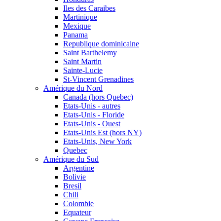
Iles des Caraibes
Martinique
Mexique
Panama
Republique dominicaine
Saint Barthelemy
Saint Martin
Sainte-Lucie
St-Vincent Grenadines
Amérique du Nord
Canada (hors Quebec)
Etats-Unis - autres
Etats-Unis - Floride
Etats-Unis - Ouest
Etats-Unis Est (hors NY)
Etats-Unis, New York
Quebec
Amérique du Sud
Argentine
Bolivie
Bresil
Chili
Colombie
Equateur