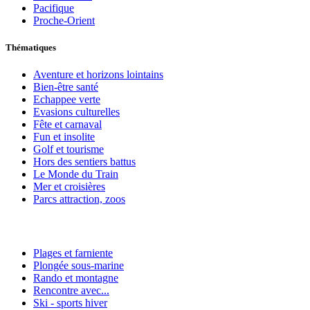
Pacifique
Proche-Orient
Thématiques
Aventure et horizons lointains
Bien-être santé
Echappee verte
Evasions culturelles
Fête et carnaval
Fun et insolite
Golf et tourisme
Hors des sentiers battus
Le Monde du Train
Mer et croisières
Parcs attraction, zoos
Plages et farniente
Plongée sous-marine
Rando et montagne
Rencontre avec...
Ski - sports hiver