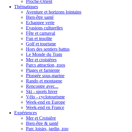
Proche-Orient
Thématiques
Aventure et horizons lointains
Bien-être santé
Echappee verte
Evasions culturelles
Fête et carnaval
Fun et insolite
Golf et tourisme
Hors des sentiers battus
Le Monde du Train
Mer et croisières
Parcs attraction, zoos
Plages et farniente
Plongée sous-marine
Rando et montagne
Rencontre avec...
Ski - sports hiver
Vélo - cyclotourisme
Week-end en Europe
Week-end en France
Expériences
Mer et Croisière
Bien-être & santé
Parc loisirs, jardin, zoo