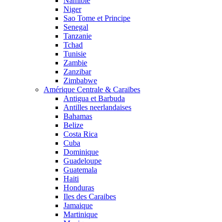
Namibie
Niger
Sao Tome et Principe
Senegal
Tanzanie
Tchad
Tunisie
Zambie
Zanzibar
Zimbabwe
Amérique Centrale & Caraïbes
Antigua et Barbuda
Antilles neerlandaises
Bahamas
Belize
Costa Rica
Cuba
Dominique
Guadeloupe
Guatemala
Haiti
Honduras
Iles des Caraibes
Jamaique
Martinique