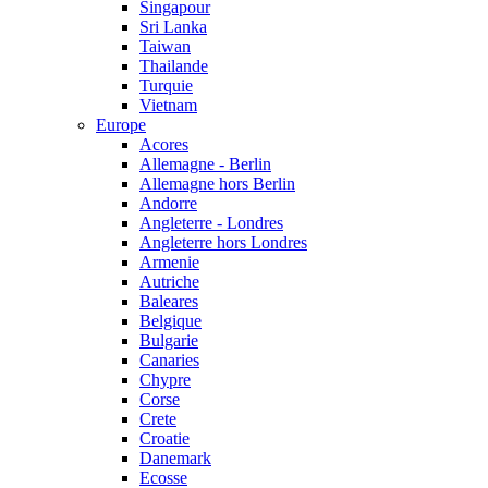
Singapour
Sri Lanka
Taiwan
Thailande
Turquie
Vietnam
Europe
Acores
Allemagne - Berlin
Allemagne hors Berlin
Andorre
Angleterre - Londres
Angleterre hors Londres
Armenie
Autriche
Baleares
Belgique
Bulgarie
Canaries
Chypre
Corse
Crete
Croatie
Danemark
Ecosse