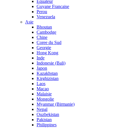
Equateur
Guyane Francaise
Perou
Venezuela
Asie
Bhoutan
Cambodge
Chine
Coree du Sud
Georgie
Hong Kong
Inde
Indonesie (Bali)
Japon
Kazakhstan
Kirghizistan
Laos
Macao
Malaisie
Mongolie
Myanmar (Birmanie)
Nepal
Ouzbekistan
Pakistan
Philippines