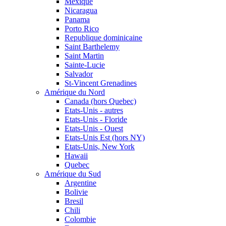
Mexique
Nicaragua
Panama
Porto Rico
Republique dominicaine
Saint Barthelemy
Saint Martin
Sainte-Lucie
Salvador
St-Vincent Grenadines
Amérique du Nord
Canada (hors Quebec)
Etats-Unis - autres
Etats-Unis - Floride
Etats-Unis - Ouest
Etats-Unis Est (hors NY)
Etats-Unis, New York
Hawaii
Quebec
Amérique du Sud
Argentine
Bolivie
Bresil
Chili
Colombie