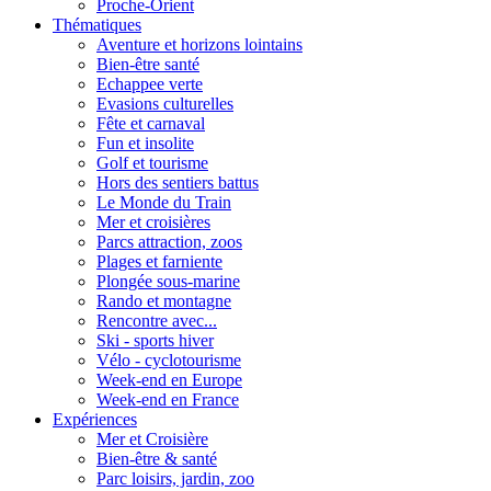
Proche-Orient
Thématiques
Aventure et horizons lointains
Bien-être santé
Echappee verte
Evasions culturelles
Fête et carnaval
Fun et insolite
Golf et tourisme
Hors des sentiers battus
Le Monde du Train
Mer et croisières
Parcs attraction, zoos
Plages et farniente
Plongée sous-marine
Rando et montagne
Rencontre avec...
Ski - sports hiver
Vélo - cyclotourisme
Week-end en Europe
Week-end en France
Expériences
Mer et Croisière
Bien-être & santé
Parc loisirs, jardin, zoo