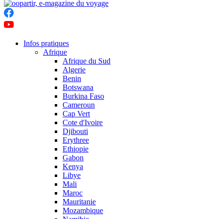
Infos pratiques
Afrique
Afrique du Sud
Algerie
Benin
Botswana
Burkina Faso
Cameroun
Cap Vert
Cote d'Ivoire
Djibouti
Erythree
Ethiopie
Gabon
Kenya
Libye
Mali
Maroc
Mauritanie
Mozambique