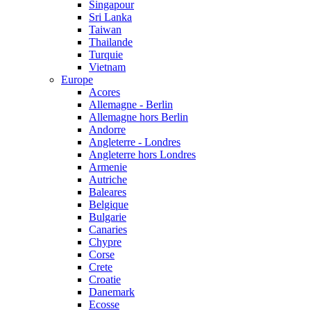
Singapour
Sri Lanka
Taiwan
Thailande
Turquie
Vietnam
Europe
Acores
Allemagne - Berlin
Allemagne hors Berlin
Andorre
Angleterre - Londres
Angleterre hors Londres
Armenie
Autriche
Baleares
Belgique
Bulgarie
Canaries
Chypre
Corse
Crete
Croatie
Danemark
Ecosse