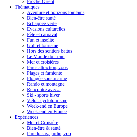
Proche-Orient
Thématiques
Aventure et horizons lointains
Bien-être santé
Echappee verte
Evasions culturelles
Fête et carnaval
Fun et insolite
Golf et tourisme
Hors des sentiers battus
Le Monde du Train
Mer et croisières
Parcs attraction, zoos
Plages et farniente
Plongée sous-marine
Rando et montagne
Rencontre avec...
Ski - sports hiver
Vélo - cyclotourisme
Week-end en Europe
Week-end en France
Expériences
Mer et Croisière
Bien-être & santé
Parc loisirs, jardin, zoo