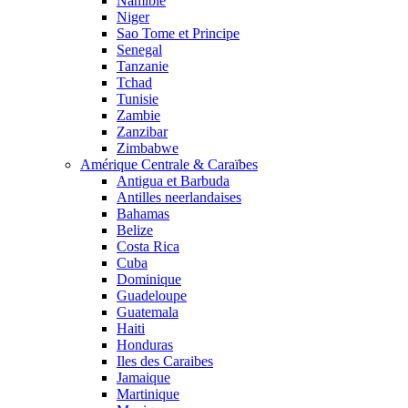
Namibie
Niger
Sao Tome et Principe
Senegal
Tanzanie
Tchad
Tunisie
Zambie
Zanzibar
Zimbabwe
Amérique Centrale & Caraïbes
Antigua et Barbuda
Antilles neerlandaises
Bahamas
Belize
Costa Rica
Cuba
Dominique
Guadeloupe
Guatemala
Haiti
Honduras
Iles des Caraibes
Jamaique
Martinique