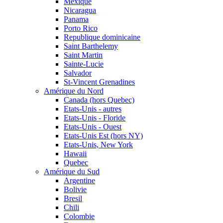
Mexique
Nicaragua
Panama
Porto Rico
Republique dominicaine
Saint Barthelemy
Saint Martin
Sainte-Lucie
Salvador
St-Vincent Grenadines
Amérique du Nord
Canada (hors Quebec)
Etats-Unis - autres
Etats-Unis - Floride
Etats-Unis - Ouest
Etats-Unis Est (hors NY)
Etats-Unis, New York
Hawaii
Quebec
Amérique du Sud
Argentine
Bolivie
Bresil
Chili
Colombie