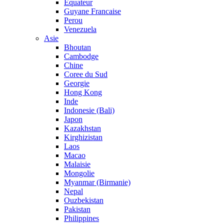
Equateur
Guyane Francaise
Perou
Venezuela
Asie
Bhoutan
Cambodge
Chine
Coree du Sud
Georgie
Hong Kong
Inde
Indonesie (Bali)
Japon
Kazakhstan
Kirghizistan
Laos
Macao
Malaisie
Mongolie
Myanmar (Birmanie)
Nepal
Ouzbekistan
Pakistan
Philippines