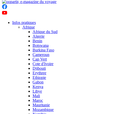
Infos pratiques
Afrique
Afrique du Sud
Algerie
Benin
Botswana
Burkina Faso
Cameroun
Cap Vert
Cote d'Ivoire
Djibouti
Erythree
Ethiopie
Gabon
Kenya
Libye
Mali
Maroc
Mauritanie
Mozambique