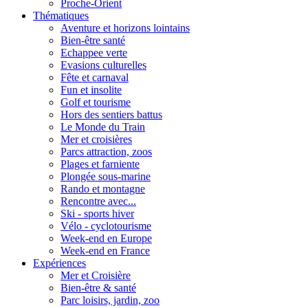
Proche-Orient
Thématiques
Aventure et horizons lointains
Bien-être santé
Echappee verte
Evasions culturelles
Fête et carnaval
Fun et insolite
Golf et tourisme
Hors des sentiers battus
Le Monde du Train
Mer et croisières
Parcs attraction, zoos
Plages et farniente
Plongée sous-marine
Rando et montagne
Rencontre avec...
Ski - sports hiver
Vélo - cyclotourisme
Week-end en Europe
Week-end en France
Expériences
Mer et Croisière
Bien-être & santé
Parc loisirs, jardin, zoo