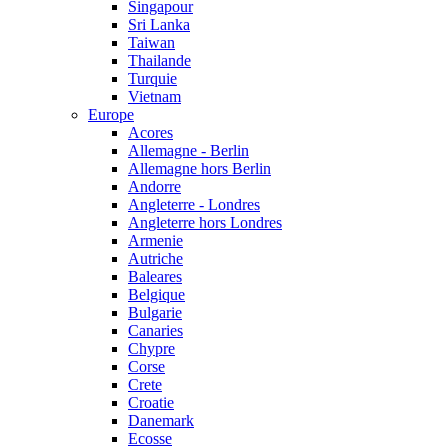
Singapour
Sri Lanka
Taiwan
Thailande
Turquie
Vietnam
Europe
Acores
Allemagne - Berlin
Allemagne hors Berlin
Andorre
Angleterre - Londres
Angleterre hors Londres
Armenie
Autriche
Baleares
Belgique
Bulgarie
Canaries
Chypre
Corse
Crete
Croatie
Danemark
Ecosse