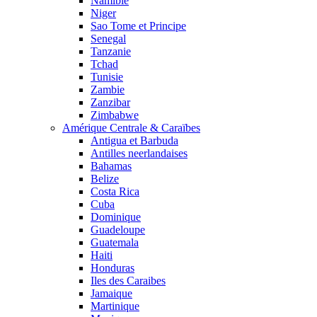
Namibie
Niger
Sao Tome et Principe
Senegal
Tanzanie
Tchad
Tunisie
Zambie
Zanzibar
Zimbabwe
Amérique Centrale & Caraïbes
Antigua et Barbuda
Antilles neerlandaises
Bahamas
Belize
Costa Rica
Cuba
Dominique
Guadeloupe
Guatemala
Haiti
Honduras
Iles des Caraibes
Jamaique
Martinique