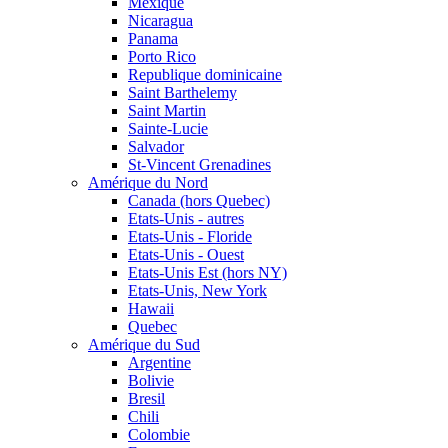
Mexique
Nicaragua
Panama
Porto Rico
Republique dominicaine
Saint Barthelemy
Saint Martin
Sainte-Lucie
Salvador
St-Vincent Grenadines
Amérique du Nord
Canada (hors Quebec)
Etats-Unis - autres
Etats-Unis - Floride
Etats-Unis - Ouest
Etats-Unis Est (hors NY)
Etats-Unis, New York
Hawaii
Quebec
Amérique du Sud
Argentine
Bolivie
Bresil
Chili
Colombie