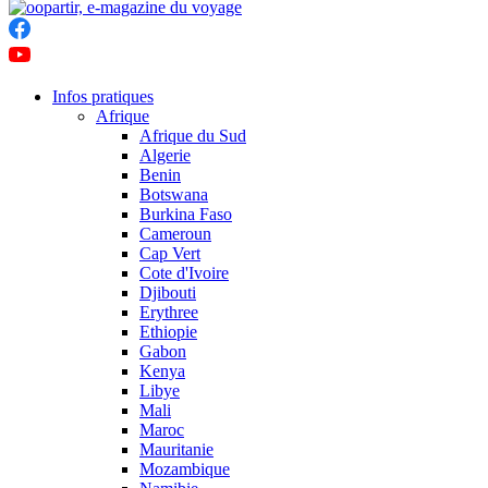
Infos pratiques
Afrique
Afrique du Sud
Algerie
Benin
Botswana
Burkina Faso
Cameroun
Cap Vert
Cote d'Ivoire
Djibouti
Erythree
Ethiopie
Gabon
Kenya
Libye
Mali
Maroc
Mauritanie
Mozambique