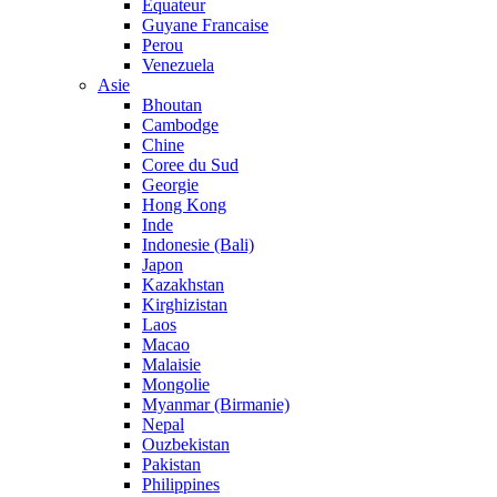
Equateur
Guyane Francaise
Perou
Venezuela
Asie
Bhoutan
Cambodge
Chine
Coree du Sud
Georgie
Hong Kong
Inde
Indonesie (Bali)
Japon
Kazakhstan
Kirghizistan
Laos
Macao
Malaisie
Mongolie
Myanmar (Birmanie)
Nepal
Ouzbekistan
Pakistan
Philippines