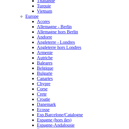
Thailande
Turquie
Vietnam
Europe
Acores
Allemagne - Berlin
Allemagne hors Berlin
Andorre
Angleterre - Londres
Angleterre hors Londres
Armenie
Autriche
Baleares
Belgique
Bulgarie
Canaries
Chypre
Corse
Crete
Croatie
Danemark
Ecosse
Esp.Barcelone/Catalogne
Espagne (hors iles)
Espagne-Andalousie