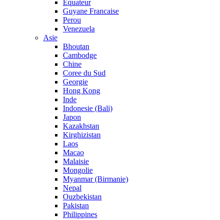
Equateur
Guyane Francaise
Perou
Venezuela
Asie
Bhoutan
Cambodge
Chine
Coree du Sud
Georgie
Hong Kong
Inde
Indonesie (Bali)
Japon
Kazakhstan
Kirghizistan
Laos
Macao
Malaisie
Mongolie
Myanmar (Birmanie)
Nepal
Ouzbekistan
Pakistan
Philippines