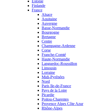
Estonie
Finlande
France
Alsace
Aquitaine
Auvergne
Basse-Normandie
Bourgogne
Bretagne
Centre
Champagne-Ardenne
Corse
Franche-Comté
Haute-Normandie
Languedoc-Roussillon
Limousin
Lorraine
Midi-Pyrénées
Nord
Paris Ile-de-France
Pays de la Loire
Picardie
Poitou-Charentes
Provence Alpes Côte Azur
Rhône-Alpes