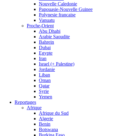
Nouvelle Caledonie
Papouasie-Nouvelle Guinee
Polynesie francaise
Vanuatu
Proche-Orient
Abu Dhabi
Arabie Saoudite
Bahrein
Dubai
Egypte
Iran
Israel (+ Palestine)
Jordanie
Liban
Oman
Qatar
Syrie
Yemen
Reportages
Afrique
Afrique du Sud
Algerie
Benin
Botswana
Burkina Faso