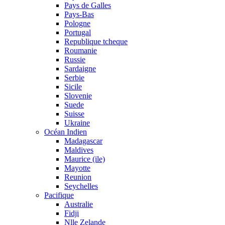
Pays de Galles
Pays-Bas
Pologne
Portugal
Republique tcheque
Roumanie
Russie
Sardaigne
Serbie
Sicile
Slovenie
Suede
Suisse
Ukraine
Océan Indien
Madagascar
Maldives
Maurice (ile)
Mayotte
Reunion
Seychelles
Pacifique
Australie
Fidji
Nlle Zelande