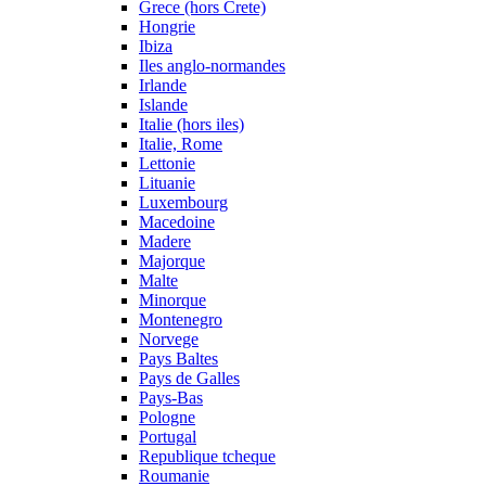
Grece (hors Crete)
Hongrie
Ibiza
Iles anglo-normandes
Irlande
Islande
Italie (hors iles)
Italie, Rome
Lettonie
Lituanie
Luxembourg
Macedoine
Madere
Majorque
Malte
Minorque
Montenegro
Norvege
Pays Baltes
Pays de Galles
Pays-Bas
Pologne
Portugal
Republique tcheque
Roumanie