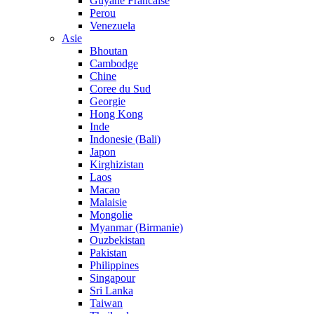
Guyane Francaise
Perou
Venezuela
Asie
Bhoutan
Cambodge
Chine
Coree du Sud
Georgie
Hong Kong
Inde
Indonesie (Bali)
Japon
Kirghizistan
Laos
Macao
Malaisie
Mongolie
Myanmar (Birmanie)
Ouzbekistan
Pakistan
Philippines
Singapour
Sri Lanka
Taiwan