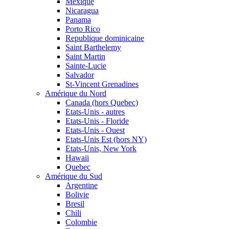
Mexique
Nicaragua
Panama
Porto Rico
Republique dominicaine
Saint Barthelemy
Saint Martin
Sainte-Lucie
Salvador
St-Vincent Grenadines
Amérique du Nord
Canada (hors Quebec)
Etats-Unis - autres
Etats-Unis - Floride
Etats-Unis - Ouest
Etats-Unis Est (hors NY)
Etats-Unis, New York
Hawaii
Quebec
Amérique du Sud
Argentine
Bolivie
Bresil
Chili
Colombie