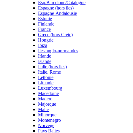
Esp.Barcelone/Catalogne
Espagne (hors iles)
Espagne-Andalousie
Estonie
Finlande
France
Grece (hors Crete)
Hongrie
Ibiza
Iles anglo-normandes
Irlande
Islande
Italie (hors iles)
Italie, Rome
Lettonie
Lituanie
Luxembourg
Macedoine
Madere
Majorque
Malte
Minorque
Montenegro
Norvege
Pays Baltes