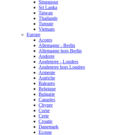
Singapour
Sri Lanka
Taiwan
Thailande
Turquie
Vietnam
Europe
Acores
Allemagne - Berlin
Allemagne hors Berlin
Andorre
Angleterre - Londres
Angleterre hors Londres
Armenie
Autriche
Baleares
Belgique
Bulgarie
Canaries
Chypre
Corse
Crete
Croatie
Danemark
Ecosse