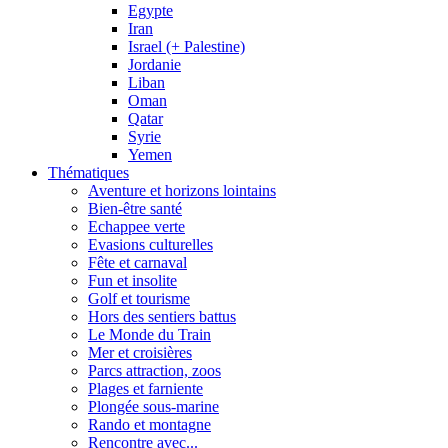
Egypte
Iran
Israel (+ Palestine)
Jordanie
Liban
Oman
Qatar
Syrie
Yemen
Thématiques
Aventure et horizons lointains
Bien-être santé
Echappee verte
Evasions culturelles
Fête et carnaval
Fun et insolite
Golf et tourisme
Hors des sentiers battus
Le Monde du Train
Mer et croisières
Parcs attraction, zoos
Plages et farniente
Plongée sous-marine
Rando et montagne
Rencontre avec...