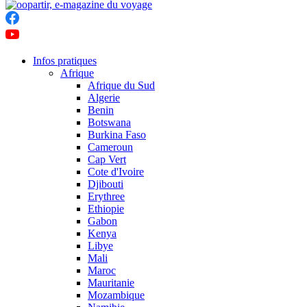
Infos pratiques
Afrique
Afrique du Sud
Algerie
Benin
Botswana
Burkina Faso
Cameroun
Cap Vert
Cote d'Ivoire
Djibouti
Erythree
Ethiopie
Gabon
Kenya
Libye
Mali
Maroc
Mauritanie
Mozambique