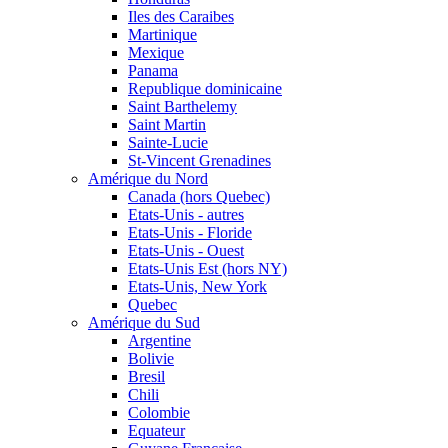
Iles des Caraibes
Martinique
Mexique
Panama
Republique dominicaine
Saint Barthelemy
Saint Martin
Sainte-Lucie
St-Vincent Grenadines
Amérique du Nord
Canada (hors Quebec)
Etats-Unis - autres
Etats-Unis - Floride
Etats-Unis - Ouest
Etats-Unis Est (hors NY)
Etats-Unis, New York
Quebec
Amérique du Sud
Argentine
Bolivie
Bresil
Chili
Colombie
Equateur