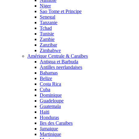
Namibie
Niger
Sao Tome et Principe
Senegal
Tanzanie
Tchad
Tunisie
Zambie
Zanzibar
Zimbabwe
Amérique Centrale & Caraïbes
Antigua et Barbuda
Antilles neerlandaises
Bahamas
Belize
Costa Rica
Cuba
Dominique
Guadeloupe
Guatemala
Haiti
Honduras
Iles des Caraibes
Jamaique
Martinique