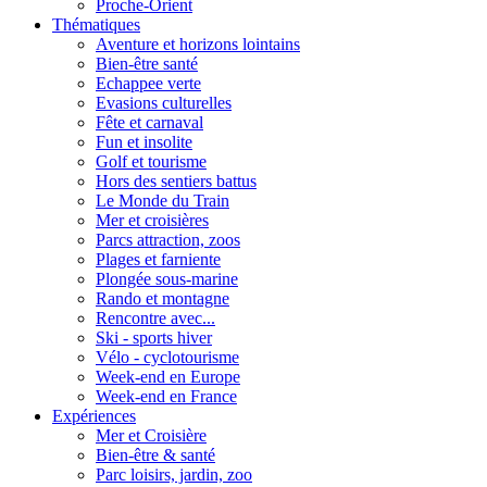
Proche-Orient
Thématiques
Aventure et horizons lointains
Bien-être santé
Echappee verte
Evasions culturelles
Fête et carnaval
Fun et insolite
Golf et tourisme
Hors des sentiers battus
Le Monde du Train
Mer et croisières
Parcs attraction, zoos
Plages et farniente
Plongée sous-marine
Rando et montagne
Rencontre avec...
Ski - sports hiver
Vélo - cyclotourisme
Week-end en Europe
Week-end en France
Expériences
Mer et Croisière
Bien-être & santé
Parc loisirs, jardin, zoo