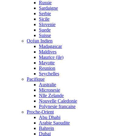
Russie
Sardaigne
Serbie
Sicile
Slovenie
Suede
Suisse
Océan Indien
Madagascar
Maldives
Maurice (ile)
Mayotte
Reunion
Seychelles
Pacifique
Australie
Micronesie
Nlle Zelande
Nouvelle Caledonie
Polynesie francaise
Proche-Orient
Abu Dhabi
Arabie Saoudite
Bahrein
Dubai