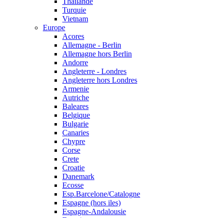
Thailande
Turquie
Vietnam
Europe
Acores
Allemagne - Berlin
Allemagne hors Berlin
Andorre
Angleterre - Londres
Angleterre hors Londres
Armenie
Autriche
Baleares
Belgique
Bulgarie
Canaries
Chypre
Corse
Crete
Croatie
Danemark
Ecosse
Esp.Barcelone/Catalogne
Espagne (hors iles)
Espagne-Andalousie