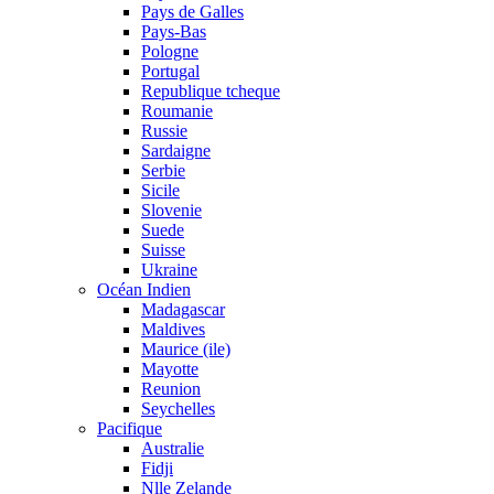
Pays de Galles
Pays-Bas
Pologne
Portugal
Republique tcheque
Roumanie
Russie
Sardaigne
Serbie
Sicile
Slovenie
Suede
Suisse
Ukraine
Océan Indien
Madagascar
Maldives
Maurice (ile)
Mayotte
Reunion
Seychelles
Pacifique
Australie
Fidji
Nlle Zelande