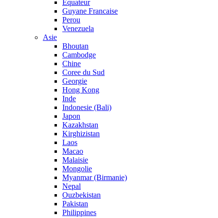
Equateur
Guyane Francaise
Perou
Venezuela
Asie
Bhoutan
Cambodge
Chine
Coree du Sud
Georgie
Hong Kong
Inde
Indonesie (Bali)
Japon
Kazakhstan
Kirghizistan
Laos
Macao
Malaisie
Mongolie
Myanmar (Birmanie)
Nepal
Ouzbekistan
Pakistan
Philippines