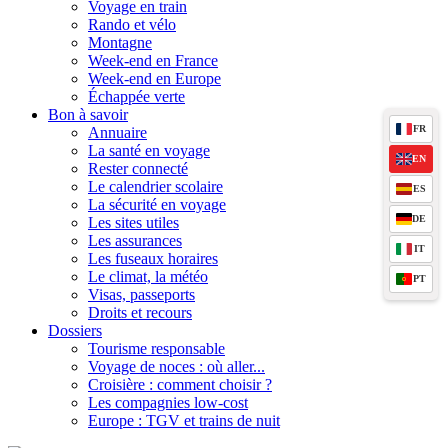
Voyage en train
Rando et vélo
Montagne
Week-end en France
Week-end en Europe
Échappée verte
Bon à savoir
FR
Annuaire
La santé en voyage
EN
Rester connecté
Le calendrier scolaire
ES
La sécurité en voyage
DE
Les sites utiles
Les assurances
IT
Les fuseaux horaires
Le climat, la météo
PT
Visas, passeports
Droits et recours
Dossiers
Tourisme responsable
Voyage de noces : où aller...
Croisière : comment choisir ?
Les compagnies low-cost
Europe : TGV et trains de nuit