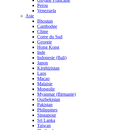
Guyane Francaise
Perou
Venezuela
Asie
Bhoutan
Cambodge
Chine
Coree du Sud
Georgie
Hong Kong
Inde
Indonesie (Bali)
Japon
Kirghizistan
Laos
Macao
Malaisie
Mongolie
Myanmar (Birmanie)
Ouzbekistan
Pakistan
Philippines
Singapour
Sri Lanka
Taiwan