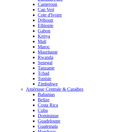
Cameroun
Cap Vert
Cote d'Ivoire
Djibouti
Ethiopie
Gabon
Kenya
Mali
Maroc
Mauritanie
Rwanda
Senegal
Tanzanie
Tchad
Tunisie
Zimbabwe
Amérique Centrale & Caraïbes
Bahamas
Belize
Costa Rica
Cuba
Dominique
Guadeloupe
Guatemala
Honduras