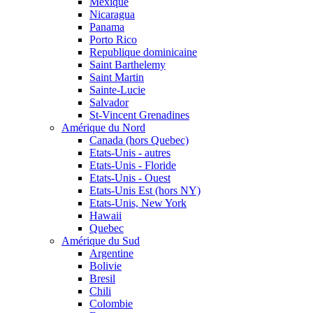
Mexique
Nicaragua
Panama
Porto Rico
Republique dominicaine
Saint Barthelemy
Saint Martin
Sainte-Lucie
Salvador
St-Vincent Grenadines
Amérique du Nord
Canada (hors Quebec)
Etats-Unis - autres
Etats-Unis - Floride
Etats-Unis - Ouest
Etats-Unis Est (hors NY)
Etats-Unis, New York
Hawaii
Quebec
Amérique du Sud
Argentine
Bolivie
Bresil
Chili
Colombie