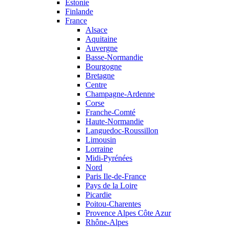
Estonie
Finlande
France
Alsace
Aquitaine
Auvergne
Basse-Normandie
Bourgogne
Bretagne
Centre
Champagne-Ardenne
Corse
Franche-Comté
Haute-Normandie
Languedoc-Roussillon
Limousin
Lorraine
Midi-Pyrénées
Nord
Paris Ile-de-France
Pays de la Loire
Picardie
Poitou-Charentes
Provence Alpes Côte Azur
Rhône-Alpes