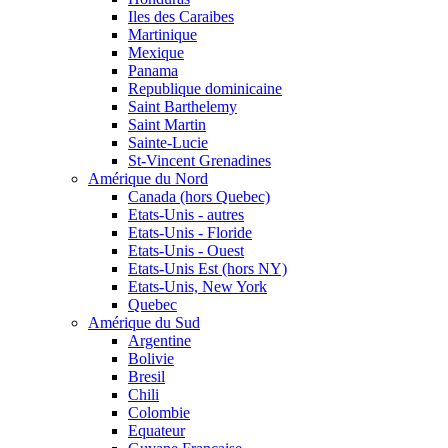
Iles des Caraibes
Martinique
Mexique
Panama
Republique dominicaine
Saint Barthelemy
Saint Martin
Sainte-Lucie
St-Vincent Grenadines
Amérique du Nord
Canada (hors Quebec)
Etats-Unis - autres
Etats-Unis - Floride
Etats-Unis - Ouest
Etats-Unis Est (hors NY)
Etats-Unis, New York
Quebec
Amérique du Sud
Argentine
Bolivie
Bresil
Chili
Colombie
Equateur