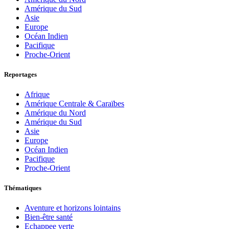
Amérique du Sud
Asie
Europe
Océan Indien
Pacifique
Proche-Orient
Reportages
Afrique
Amérique Centrale & Caraïbes
Amérique du Nord
Amérique du Sud
Asie
Europe
Océan Indien
Pacifique
Proche-Orient
Thématiques
Aventure et horizons lointains
Bien-être santé
Echappee verte