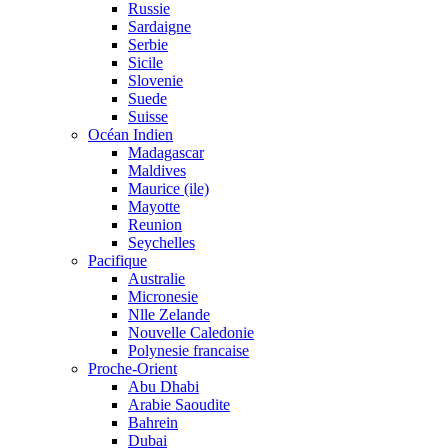
Russie
Sardaigne
Serbie
Sicile
Slovenie
Suede
Suisse
Océan Indien
Madagascar
Maldives
Maurice (ile)
Mayotte
Reunion
Seychelles
Pacifique
Australie
Micronesie
Nlle Zelande
Nouvelle Caledonie
Polynesie francaise
Proche-Orient
Abu Dhabi
Arabie Saoudite
Bahrein
Dubai