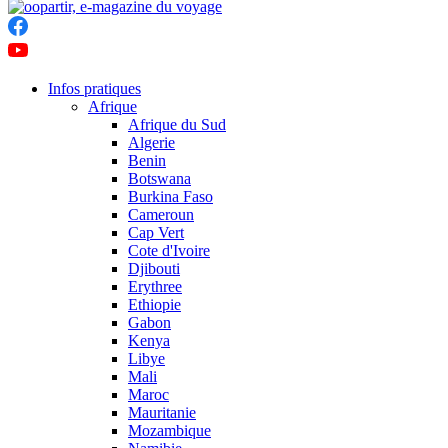
Infos pratiques
Afrique
Afrique du Sud
Algerie
Benin
Botswana
Burkina Faso
Cameroun
Cap Vert
Cote d'Ivoire
Djibouti
Erythree
Ethiopie
Gabon
Kenya
Libye
Mali
Maroc
Mauritanie
Mozambique