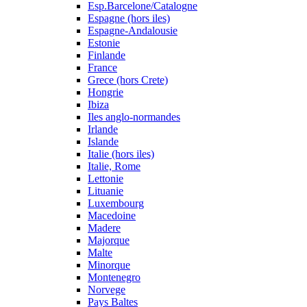
Esp.Barcelone/Catalogne
Espagne (hors iles)
Espagne-Andalousie
Estonie
Finlande
France
Grece (hors Crete)
Hongrie
Ibiza
Iles anglo-normandes
Irlande
Islande
Italie (hors iles)
Italie, Rome
Lettonie
Lituanie
Luxembourg
Macedoine
Madere
Majorque
Malte
Minorque
Montenegro
Norvege
Pays Baltes