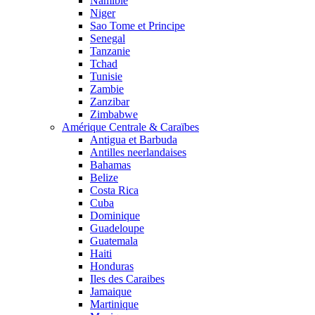
Namibie
Niger
Sao Tome et Principe
Senegal
Tanzanie
Tchad
Tunisie
Zambie
Zanzibar
Zimbabwe
Amérique Centrale & Caraïbes
Antigua et Barbuda
Antilles neerlandaises
Bahamas
Belize
Costa Rica
Cuba
Dominique
Guadeloupe
Guatemala
Haiti
Honduras
Iles des Caraibes
Jamaique
Martinique