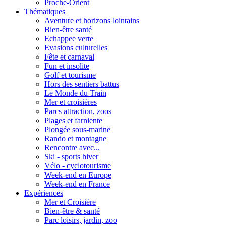
Proche-Orient
Thématiques
Aventure et horizons lointains
Bien-être santé
Echappee verte
Evasions culturelles
Fête et carnaval
Fun et insolite
Golf et tourisme
Hors des sentiers battus
Le Monde du Train
Mer et croisières
Parcs attraction, zoos
Plages et farniente
Plongée sous-marine
Rando et montagne
Rencontre avec...
Ski - sports hiver
Vélo - cyclotourisme
Week-end en Europe
Week-end en France
Expériences
Mer et Croisière
Bien-être & santé
Parc loisirs, jardin, zoo