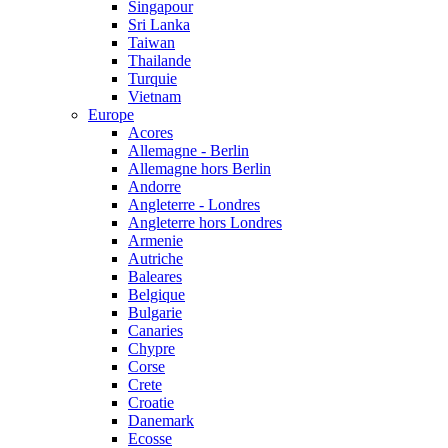
Singapour
Sri Lanka
Taiwan
Thailande
Turquie
Vietnam
Europe
Acores
Allemagne - Berlin
Allemagne hors Berlin
Andorre
Angleterre - Londres
Angleterre hors Londres
Armenie
Autriche
Baleares
Belgique
Bulgarie
Canaries
Chypre
Corse
Crete
Croatie
Danemark
Ecosse