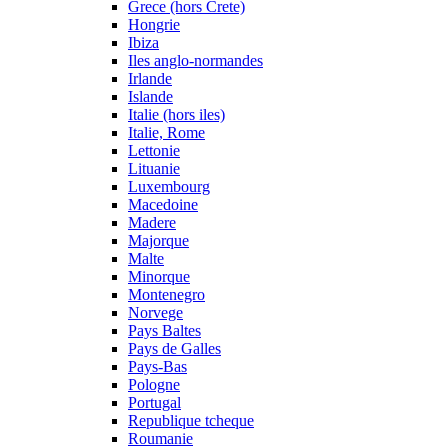
Grece (hors Crete)
Hongrie
Ibiza
Iles anglo-normandes
Irlande
Islande
Italie (hors iles)
Italie, Rome
Lettonie
Lituanie
Luxembourg
Macedoine
Madere
Majorque
Malte
Minorque
Montenegro
Norvege
Pays Baltes
Pays de Galles
Pays-Bas
Pologne
Portugal
Republique tcheque
Roumanie