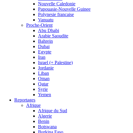
Nouvelle Caledonie
Papouasie-Nouvelle Guinee
Polynesie francaise
Vanuatu
Proche-Orient
Abu Dhabi
Arabie Saoudite
Bahrein
Dubai
Egypte
Iran
Israel (+ Palestine)
Jordanie
Liban
Oman
Qatar
Syrie
Yemen
Reportages
Afrique
Afrique du Sud
Algerie
Benin
Botswana
Burkina Faso