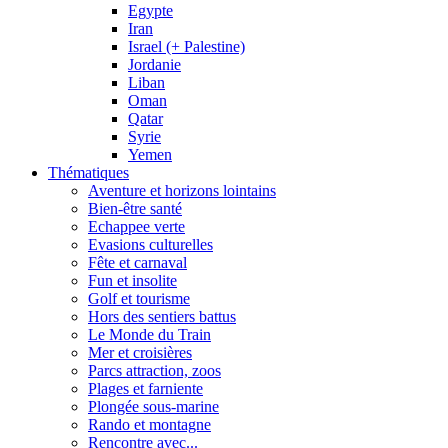
Egypte
Iran
Israel (+ Palestine)
Jordanie
Liban
Oman
Qatar
Syrie
Yemen
Thématiques
Aventure et horizons lointains
Bien-être santé
Echappee verte
Evasions culturelles
Fête et carnaval
Fun et insolite
Golf et tourisme
Hors des sentiers battus
Le Monde du Train
Mer et croisières
Parcs attraction, zoos
Plages et farniente
Plongée sous-marine
Rando et montagne
Rencontre avec...