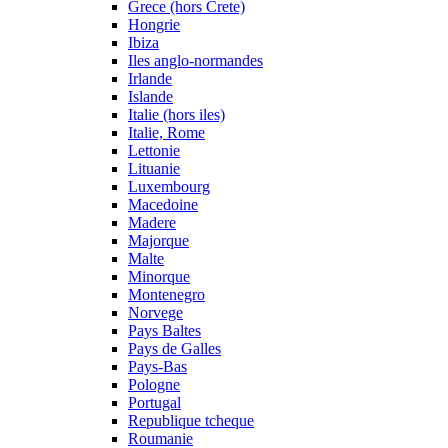
Grece (hors Crete)
Hongrie
Ibiza
Iles anglo-normandes
Irlande
Islande
Italie (hors iles)
Italie, Rome
Lettonie
Lituanie
Luxembourg
Macedoine
Madere
Majorque
Malte
Minorque
Montenegro
Norvege
Pays Baltes
Pays de Galles
Pays-Bas
Pologne
Portugal
Republique tcheque
Roumanie