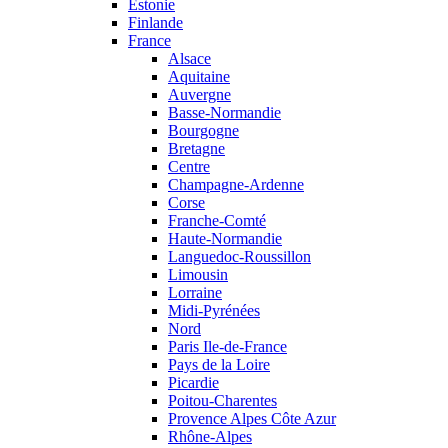
Estonie
Finlande
France
Alsace
Aquitaine
Auvergne
Basse-Normandie
Bourgogne
Bretagne
Centre
Champagne-Ardenne
Corse
Franche-Comté
Haute-Normandie
Languedoc-Roussillon
Limousin
Lorraine
Midi-Pyrénées
Nord
Paris Ile-de-France
Pays de la Loire
Picardie
Poitou-Charentes
Provence Alpes Côte Azur
Rhône-Alpes