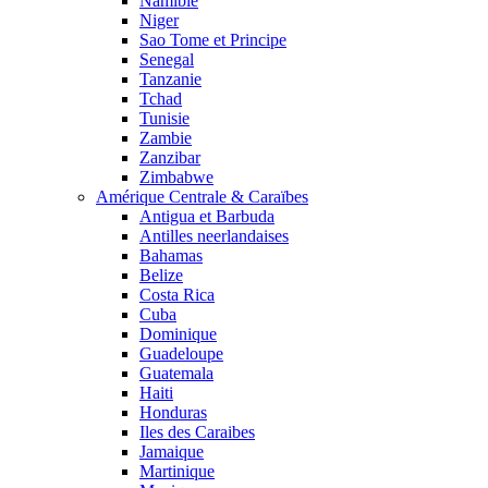
Namibie
Niger
Sao Tome et Principe
Senegal
Tanzanie
Tchad
Tunisie
Zambie
Zanzibar
Zimbabwe
Amérique Centrale & Caraïbes
Antigua et Barbuda
Antilles neerlandaises
Bahamas
Belize
Costa Rica
Cuba
Dominique
Guadeloupe
Guatemala
Haiti
Honduras
Iles des Caraibes
Jamaique
Martinique