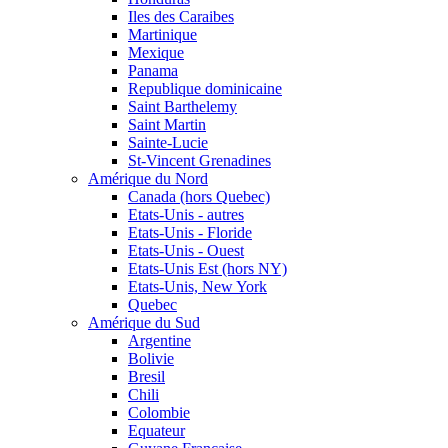
Iles des Caraibes
Martinique
Mexique
Panama
Republique dominicaine
Saint Barthelemy
Saint Martin
Sainte-Lucie
St-Vincent Grenadines
Amérique du Nord
Canada (hors Quebec)
Etats-Unis - autres
Etats-Unis - Floride
Etats-Unis - Ouest
Etats-Unis Est (hors NY)
Etats-Unis, New York
Quebec
Amérique du Sud
Argentine
Bolivie
Bresil
Chili
Colombie
Equateur