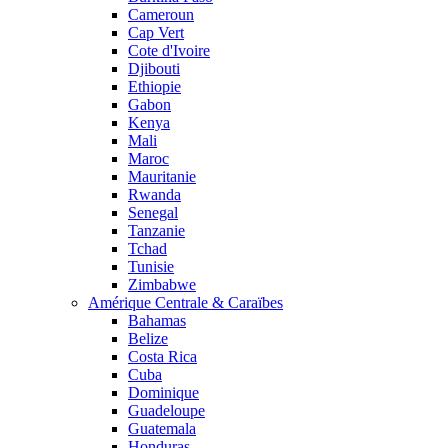
Cameroun
Cap Vert
Cote d'Ivoire
Djibouti
Ethiopie
Gabon
Kenya
Mali
Maroc
Mauritanie
Rwanda
Senegal
Tanzanie
Tchad
Tunisie
Zimbabwe
Amérique Centrale & Caraïbes
Bahamas
Belize
Costa Rica
Cuba
Dominique
Guadeloupe
Guatemala
Honduras