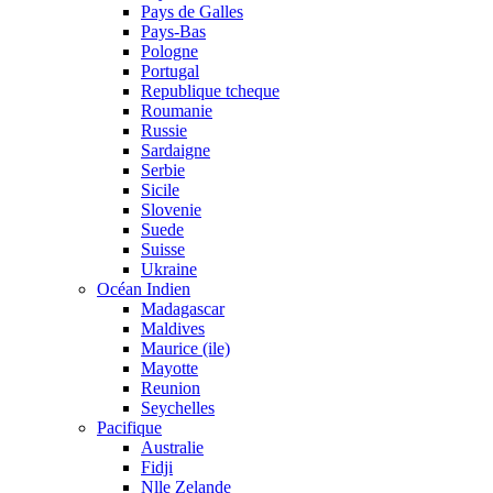
Pays de Galles
Pays-Bas
Pologne
Portugal
Republique tcheque
Roumanie
Russie
Sardaigne
Serbie
Sicile
Slovenie
Suede
Suisse
Ukraine
Océan Indien
Madagascar
Maldives
Maurice (ile)
Mayotte
Reunion
Seychelles
Pacifique
Australie
Fidji
Nlle Zelande