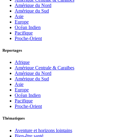
Amérique du Nord
Amérique du Sud
Asie
Europe
Océan Indien
Pacifique
Proche-Orient
Reportages
Afrique
Amérique Centrale & Caraïbes
Amérique du Nord
Amérique du Sud
Asie
Europe
Océan Indien
Pacifique
Proche-Orient
Thématiques
Aventure et horizons lointains
Bien-être santé