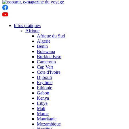
Infos pratiques
Afrique
Afrique du Sud
Algerie
Benin
Botswana
Burkina Faso
Cameroun
Cap Vert
Cote d'Ivoire
Djibouti
Erythree
Ethiopie
Gabon
Kenya
Libye
Mali
Maroc
Mauritanie
Mozambique