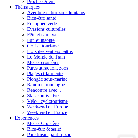
Proche-Orient
Thématiques
Aventure et horizons lointains
Bien-être santé
Echappee verte
Evasions culturelles
Fête et carnaval
Fun et insolite
Golf et tourisme
Hors des sentiers battus
Le Monde du Train
Mer et croisières
Parcs attraction, zoos
Plages et farniente
Plongée sous-marine
Rando et montagne
Rencontre avec...
Ski - sports hiver
Vélo - cyclotourisme
Week-end en Europe
Week-end en France
Expériences
Mer et Croisière
Bien-être & santé
Parc loisirs, jardin, zoo