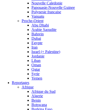
Nouvelle Caledonie
Papouasie-Nouvelle Guinee
Polynesie francaise
Vanuatu
Proche-Orient
Abu Dhabi
Arabie Saoudite
Bahrein
Dubai
Egypte
Iran
Israel (+ Palestine)
Jordanie
Liban
Oman
Qatar
Syrie
Yemen
Reportages
Afrique
Afrique du Sud
Algerie
Benin
Botswana
Burkina Faso