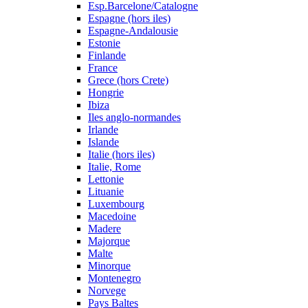
Esp.Barcelone/Catalogne
Espagne (hors iles)
Espagne-Andalousie
Estonie
Finlande
France
Grece (hors Crete)
Hongrie
Ibiza
Iles anglo-normandes
Irlande
Islande
Italie (hors iles)
Italie, Rome
Lettonie
Lituanie
Luxembourg
Macedoine
Madere
Majorque
Malte
Minorque
Montenegro
Norvege
Pays Baltes