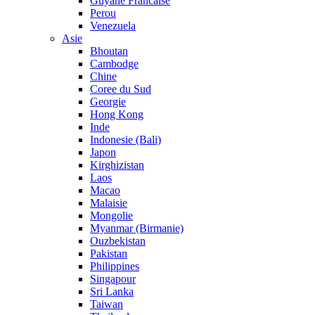
Guyane Francaise
Perou
Venezuela
Asie
Bhoutan
Cambodge
Chine
Coree du Sud
Georgie
Hong Kong
Inde
Indonesie (Bali)
Japon
Kirghizistan
Laos
Macao
Malaisie
Mongolie
Myanmar (Birmanie)
Ouzbekistan
Pakistan
Philippines
Singapour
Sri Lanka
Taiwan