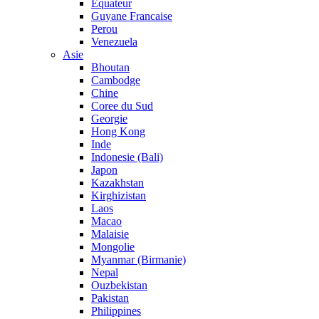
Equateur
Guyane Francaise
Perou
Venezuela
Asie
Bhoutan
Cambodge
Chine
Coree du Sud
Georgie
Hong Kong
Inde
Indonesie (Bali)
Japon
Kazakhstan
Kirghizistan
Laos
Macao
Malaisie
Mongolie
Myanmar (Birmanie)
Nepal
Ouzbekistan
Pakistan
Philippines