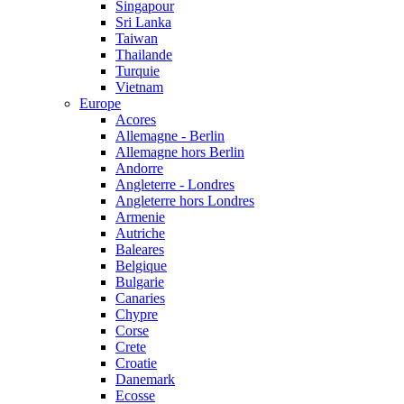
Singapour
Sri Lanka
Taiwan
Thailande
Turquie
Vietnam
Europe
Acores
Allemagne - Berlin
Allemagne hors Berlin
Andorre
Angleterre - Londres
Angleterre hors Londres
Armenie
Autriche
Baleares
Belgique
Bulgarie
Canaries
Chypre
Corse
Crete
Croatie
Danemark
Ecosse