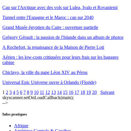
Cap sur l'Arctique avec des vols sur Lulea, Ivalo et Rovaniemi
Tunnel entre l'Espagne et le Maroc : cap sur 2040
Grand Musée égyptien du Caire : ouverture partielle
Grégory Gérault : la passion de l'Islande dans un album de photos
A Rochefort, la renaissance de la Maison de Pierre Loti
Aérien : les low-costs critiquées pour leurs frais sur les bagages
cabine
Chiclayo, la ville du pape Léon XIV au Pérou
Universal Epic Universe ouvre à Orlando (Floride)
1
2
3
4
5
6
7
8
9
10
11
12
13
14
15
16
17
18
19
20
Suivant
skyscanner.setOnLoadCallback(main);
-->
Infos pratiques
Afrique
Amérique Centrale & Caraïbes