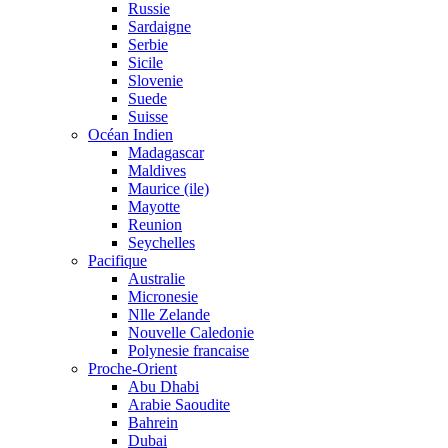
Russie
Sardaigne
Serbie
Sicile
Slovenie
Suede
Suisse
Océan Indien
Madagascar
Maldives
Maurice (ile)
Mayotte
Reunion
Seychelles
Pacifique
Australie
Micronesie
Nlle Zelande
Nouvelle Caledonie
Polynesie francaise
Proche-Orient
Abu Dhabi
Arabie Saoudite
Bahrein
Dubai