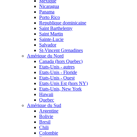
Mexique
Nicaragua
Panama
Porto Rico
Republique dominicaine
Saint Barthelemy
Saint Martin
Sainte-Lucie
Salvador
St-Vincent Grenadines
Amérique du Nord
Canada (hors Quebec)
Etats-Unis - autres
Etats-Unis - Floride
Etats-Unis - Ouest
Etats-Unis Est (hors NY)
Etats-Unis, New York
Hawaii
Quebec
Amérique du Sud
Argentine
Bolivie
Bresil
Chili
Colombie