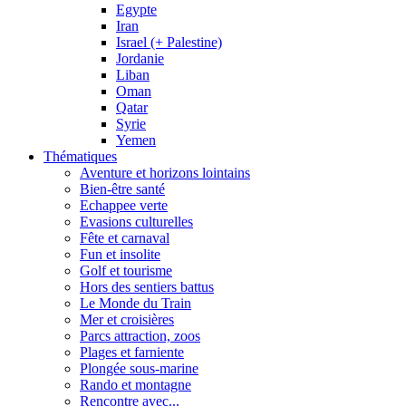
Egypte
Iran
Israel (+ Palestine)
Jordanie
Liban
Oman
Qatar
Syrie
Yemen
Thématiques
Aventure et horizons lointains
Bien-être santé
Echappee verte
Evasions culturelles
Fête et carnaval
Fun et insolite
Golf et tourisme
Hors des sentiers battus
Le Monde du Train
Mer et croisières
Parcs attraction, zoos
Plages et farniente
Plongée sous-marine
Rando et montagne
Rencontre avec...