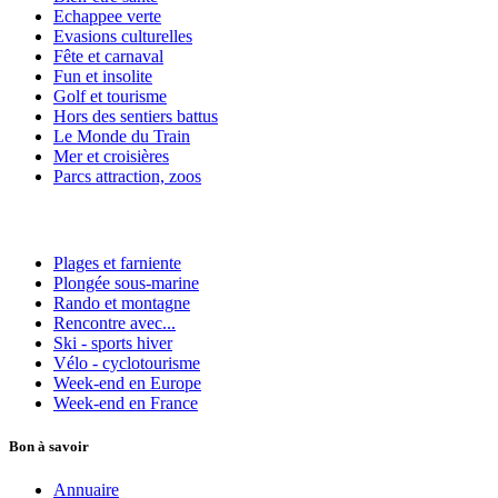
Echappee verte
Evasions culturelles
Fête et carnaval
Fun et insolite
Golf et tourisme
Hors des sentiers battus
Le Monde du Train
Mer et croisières
Parcs attraction, zoos
Plages et farniente
Plongée sous-marine
Rando et montagne
Rencontre avec...
Ski - sports hiver
Vélo - cyclotourisme
Week-end en Europe
Week-end en France
Bon à savoir
Annuaire