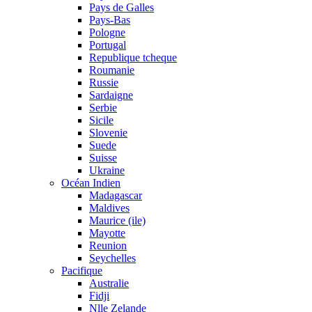
Pays de Galles
Pays-Bas
Pologne
Portugal
Republique tcheque
Roumanie
Russie
Sardaigne
Serbie
Sicile
Slovenie
Suede
Suisse
Ukraine
Océan Indien
Madagascar
Maldives
Maurice (ile)
Mayotte
Reunion
Seychelles
Pacifique
Australie
Fidji
Nlle Zelande