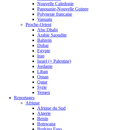
Nouvelle Caledonie
Papouasie-Nouvelle Guinee
Polynesie francaise
Vanuatu
Proche-Orient
Abu Dhabi
Arabie Saoudite
Bahrein
Dubai
Egypte
Iran
Israel (+ Palestine)
Jordanie
Liban
Oman
Qatar
Syrie
Yemen
Reportages
Afrique
Afrique du Sud
Algerie
Benin
Botswana
Burkina Faso