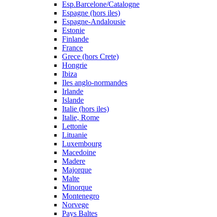
Esp.Barcelone/Catalogne
Espagne (hors iles)
Espagne-Andalousie
Estonie
Finlande
France
Grece (hors Crete)
Hongrie
Ibiza
Iles anglo-normandes
Irlande
Islande
Italie (hors iles)
Italie, Rome
Lettonie
Lituanie
Luxembourg
Macedoine
Madere
Majorque
Malte
Minorque
Montenegro
Norvege
Pays Baltes