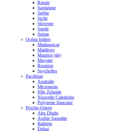
Russie
Sardaigne
Serbie
Sicile
Slovenie
Suede
Suisse
Océan Indien
Madagascar
Maldives
Maurice (ile)
Mayotte
Reunion
Seychelles
Pacifique
Australie
Micronesie
Nlle Zelande
Nouvelle Caledonie
Polynesie francaise
Proche-Orient
Abu Dhabi
Arabie Saoudite
Bahrein
Dubai