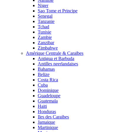
Namibie
Niger
Sao Tome et Principe
Senegal
Tanzanie
Tchad
Tunisie
Zambie
Zanzibar
Zimbabwe
Amérique Centrale & Caraïbes
Antigua et Barbuda
Antilles neerlandaises
Bahamas
Belize
Costa Rica
Cuba
Dominique
Guadeloupe
Guatemala
Haiti
Honduras
Iles des Caraibes
Jamaique
Martinique