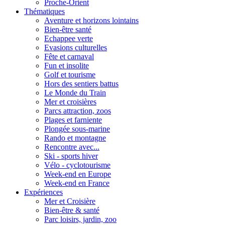
Proche-Orient
Thématiques
Aventure et horizons lointains
Bien-être santé
Echappee verte
Evasions culturelles
Fête et carnaval
Fun et insolite
Golf et tourisme
Hors des sentiers battus
Le Monde du Train
Mer et croisières
Parcs attraction, zoos
Plages et farniente
Plongée sous-marine
Rando et montagne
Rencontre avec...
Ski - sports hiver
Vélo - cyclotourisme
Week-end en Europe
Week-end en France
Expériences
Mer et Croisière
Bien-être & santé
Parc loisirs, jardin, zoo