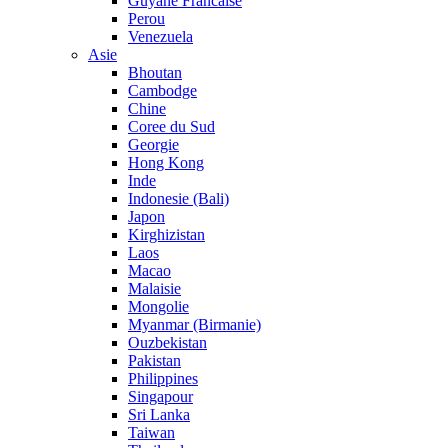
Guyane Francaise
Perou
Venezuela
Asie
Bhoutan
Cambodge
Chine
Coree du Sud
Georgie
Hong Kong
Inde
Indonesie (Bali)
Japon
Kirghizistan
Laos
Macao
Malaisie
Mongolie
Myanmar (Birmanie)
Ouzbekistan
Pakistan
Philippines
Singapour
Sri Lanka
Taiwan