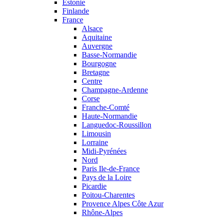
Estonie
Finlande
France
Alsace
Aquitaine
Auvergne
Basse-Normandie
Bourgogne
Bretagne
Centre
Champagne-Ardenne
Corse
Franche-Comté
Haute-Normandie
Languedoc-Roussillon
Limousin
Lorraine
Midi-Pyrénées
Nord
Paris Ile-de-France
Pays de la Loire
Picardie
Poitou-Charentes
Provence Alpes Côte Azur
Rhône-Alpes