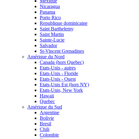
Mexique
Nicaragua
Panama
Porto Rico
Republique dominicaine
Saint Barthelemy
Saint Martin
Sainte-Lucie
Salvador
St-Vincent Grenadines
Amérique du Nord
Canada (hors Quebec)
Etats-Unis - autres
Etats-Unis - Floride
Etats-Unis - Ouest
Etats-Unis Est (hors NY)
Etats-Unis, New York
Hawaii
Quebec
Amérique du Sud
Argentine
Bolivie
Bresil
Chili
Colombie