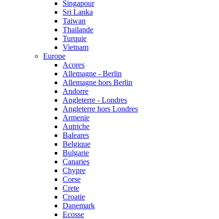
Singapour
Sri Lanka
Taiwan
Thailande
Turquie
Vietnam
Europe
Acores
Allemagne - Berlin
Allemagne hors Berlin
Andorre
Angleterre - Londres
Angleterre hors Londres
Armenie
Autriche
Baleares
Belgique
Bulgarie
Canaries
Chypre
Corse
Crete
Croatie
Danemark
Ecosse