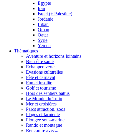
Egypte
Iran
Israel (+ Palestine)
Jordanie
Liban
Oman
Qatar
Syrie
Yemen
Thématiques
Aventure et horizons lointains
Bien-être santé
Echappee verte
Evasions culturelles
Fête et carnaval
Fun et insolite
Golf et tourisme
Hors des sentiers battus
Le Monde du Train
Mer et croisières
Parcs attraction, zoos
Plages et farniente
Plongée sous-marine
Rando et montagne
Rencontre avec...