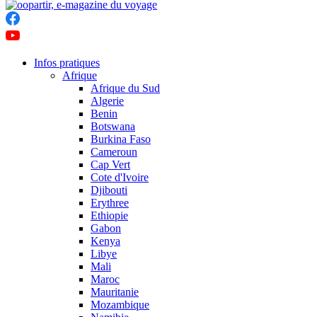
Infos pratiques
Afrique
Afrique du Sud
Algerie
Benin
Botswana
Burkina Faso
Cameroun
Cap Vert
Cote d'Ivoire
Djibouti
Erythree
Ethiopie
Gabon
Kenya
Libye
Mali
Maroc
Mauritanie
Mozambique