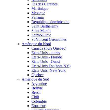
Iles des Caraibes
Martinique
Mexique
Panama
Republique dominicaine
Saint Barthelemy
Saint Martin
Sainte-Lucie
St-Vincent Grenadines
Amérique du Nord
Canada (hors Quebec)
Etats-Unis - autres
Etats-Unis - Floride
Etats-Unis - Ouest
Etats-Unis Est (hors NY)
Etats-Unis, New York
Quebec
Amérique du Sud
Argentine
Bolivie
Bresil
Chili
Colombie
Equateur