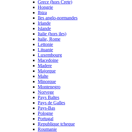
Grece (hors Crete)
Hongrie
Ibiza
Iles anglo-normandes
Irlande
Islande
Italie (hors iles)
Italie, Rome
Lettonie
Lituanie
Luxembourg
Macedoine
Madere
Majorque
Malte
Minorque
Montenegro
Norvege
Pays Baltes
Pays de Galles
Pays-Bas
Pologne
Portugal
Republique tcheque
Roumanie