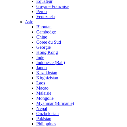
Equateur
Guyane Francaise
Perou
Venezuela
Asie
Bhoutan
Cambodge
Chine
Coree du Sud
Georgie
Hong Kong
Inde
Indonesie (Bali)
Japon
Kazakhstan
Kirghizistan
Laos
Macao
Malaisie
Mongolie
Myanmar (Birmanie)
Nepal
Ouzbekistan
Pakistan
Philippines