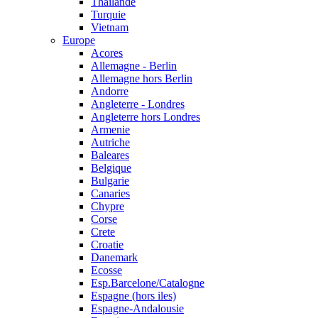
Thailande
Turquie
Vietnam
Europe
Acores
Allemagne - Berlin
Allemagne hors Berlin
Andorre
Angleterre - Londres
Angleterre hors Londres
Armenie
Autriche
Baleares
Belgique
Bulgarie
Canaries
Chypre
Corse
Crete
Croatie
Danemark
Ecosse
Esp.Barcelone/Catalogne
Espagne (hors iles)
Espagne-Andalousie