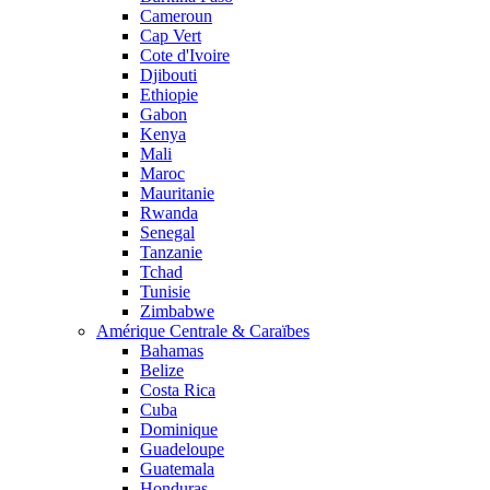
Cameroun
Cap Vert
Cote d'Ivoire
Djibouti
Ethiopie
Gabon
Kenya
Mali
Maroc
Mauritanie
Rwanda
Senegal
Tanzanie
Tchad
Tunisie
Zimbabwe
Amérique Centrale & Caraïbes
Bahamas
Belize
Costa Rica
Cuba
Dominique
Guadeloupe
Guatemala
Honduras