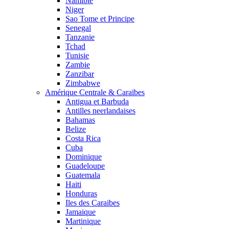
Namibie
Niger
Sao Tome et Principe
Senegal
Tanzanie
Tchad
Tunisie
Zambie
Zanzibar
Zimbabwe
Amérique Centrale & Caraïbes
Antigua et Barbuda
Antilles neerlandaises
Bahamas
Belize
Costa Rica
Cuba
Dominique
Guadeloupe
Guatemala
Haiti
Honduras
Iles des Caraibes
Jamaique
Martinique