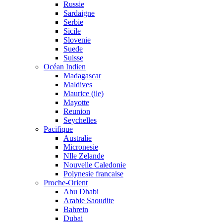
Russie
Sardaigne
Serbie
Sicile
Slovenie
Suede
Suisse
Océan Indien
Madagascar
Maldives
Maurice (ile)
Mayotte
Reunion
Seychelles
Pacifique
Australie
Micronesie
Nlle Zelande
Nouvelle Caledonie
Polynesie francaise
Proche-Orient
Abu Dhabi
Arabie Saoudite
Bahrein
Dubai