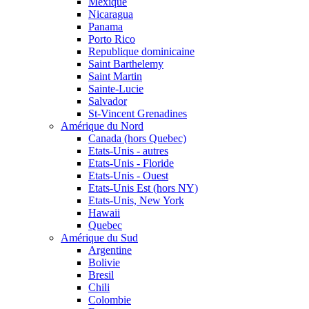
Mexique
Nicaragua
Panama
Porto Rico
Republique dominicaine
Saint Barthelemy
Saint Martin
Sainte-Lucie
Salvador
St-Vincent Grenadines
Amérique du Nord
Canada (hors Quebec)
Etats-Unis - autres
Etats-Unis - Floride
Etats-Unis - Ouest
Etats-Unis Est (hors NY)
Etats-Unis, New York
Hawaii
Quebec
Amérique du Sud
Argentine
Bolivie
Bresil
Chili
Colombie