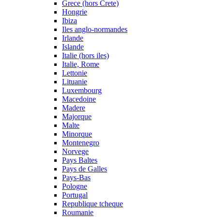
Grece (hors Crete)
Hongrie
Ibiza
Iles anglo-normandes
Irlande
Islande
Italie (hors iles)
Italie, Rome
Lettonie
Lituanie
Luxembourg
Macedoine
Madere
Majorque
Malte
Minorque
Montenegro
Norvege
Pays Baltes
Pays de Galles
Pays-Bas
Pologne
Portugal
Republique tcheque
Roumanie