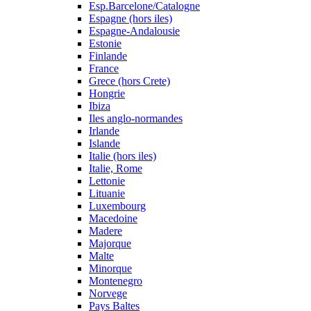
Esp.Barcelone/Catalogne
Espagne (hors iles)
Espagne-Andalousie
Estonie
Finlande
France
Grece (hors Crete)
Hongrie
Ibiza
Iles anglo-normandes
Irlande
Islande
Italie (hors iles)
Italie, Rome
Lettonie
Lituanie
Luxembourg
Macedoine
Madere
Majorque
Malte
Minorque
Montenegro
Norvege
Pays Baltes