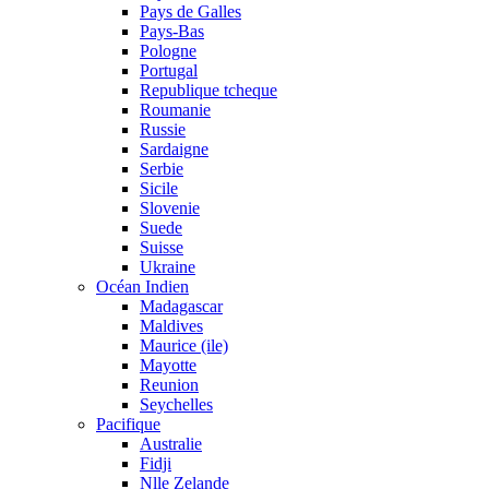
Pays de Galles
Pays-Bas
Pologne
Portugal
Republique tcheque
Roumanie
Russie
Sardaigne
Serbie
Sicile
Slovenie
Suede
Suisse
Ukraine
Océan Indien
Madagascar
Maldives
Maurice (ile)
Mayotte
Reunion
Seychelles
Pacifique
Australie
Fidji
Nlle Zelande