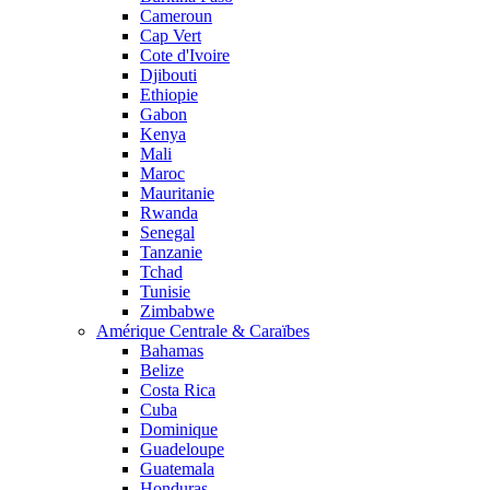
Cameroun
Cap Vert
Cote d'Ivoire
Djibouti
Ethiopie
Gabon
Kenya
Mali
Maroc
Mauritanie
Rwanda
Senegal
Tanzanie
Tchad
Tunisie
Zimbabwe
Amérique Centrale & Caraïbes
Bahamas
Belize
Costa Rica
Cuba
Dominique
Guadeloupe
Guatemala
Honduras