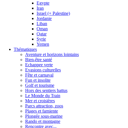
Egypte
Iran
Israel (+ Palestine)
Jordanie
Liban
Oman
Qatar
Syrie
Yemen
Thématiques
Aventure et horizons lointains
Bien-être santé
Echappee verte
Evasions culturelles
Fête et carnaval
Fun et insolite
Golf et tourisme
Hors des sentiers battus
Le Monde du Train
Mer et croisières
Parcs attraction, zoos
Plages et farniente
Plongée sous-marine
Rando et montagne
Rencontre avec...