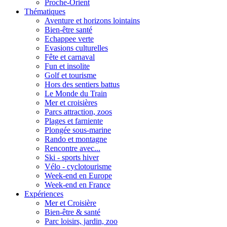
Proche-Orient
Thématiques
Aventure et horizons lointains
Bien-être santé
Echappee verte
Evasions culturelles
Fête et carnaval
Fun et insolite
Golf et tourisme
Hors des sentiers battus
Le Monde du Train
Mer et croisières
Parcs attraction, zoos
Plages et farniente
Plongée sous-marine
Rando et montagne
Rencontre avec...
Ski - sports hiver
Vélo - cyclotourisme
Week-end en Europe
Week-end en France
Expériences
Mer et Croisière
Bien-être & santé
Parc loisirs, jardin, zoo