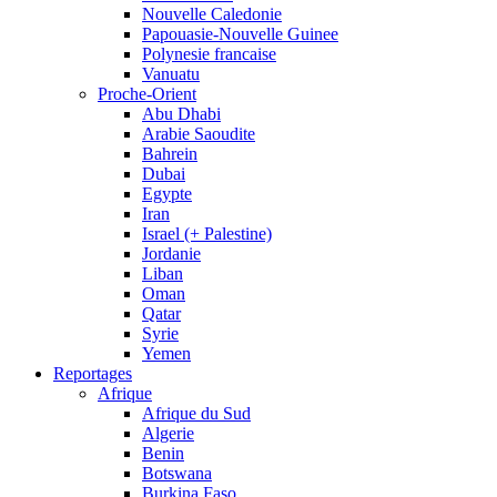
Nouvelle Caledonie
Papouasie-Nouvelle Guinee
Polynesie francaise
Vanuatu
Proche-Orient
Abu Dhabi
Arabie Saoudite
Bahrein
Dubai
Egypte
Iran
Israel (+ Palestine)
Jordanie
Liban
Oman
Qatar
Syrie
Yemen
Reportages
Afrique
Afrique du Sud
Algerie
Benin
Botswana
Burkina Faso