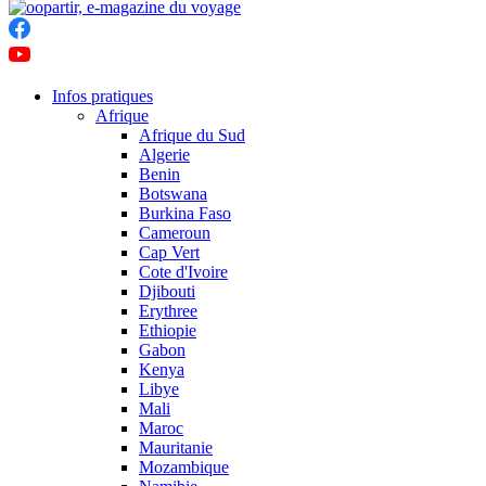
Infos pratiques
Afrique
Afrique du Sud
Algerie
Benin
Botswana
Burkina Faso
Cameroun
Cap Vert
Cote d'Ivoire
Djibouti
Erythree
Ethiopie
Gabon
Kenya
Libye
Mali
Maroc
Mauritanie
Mozambique