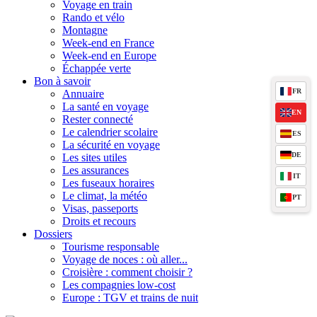
Voyage en train
Rando et vélo
Montagne
Week-end en France
Week-end en Europe
Échappée verte
Bon à savoir
FR
Annuaire
La santé en voyage
EN
Rester connecté
Le calendrier scolaire
ES
La sécurité en voyage
DE
Les sites utiles
Les assurances
IT
Les fuseaux horaires
Le climat, la météo
PT
Visas, passeports
Droits et recours
Dossiers
Tourisme responsable
Voyage de noces : où aller...
Croisière : comment choisir ?
Les compagnies low-cost
Europe : TGV et trains de nuit