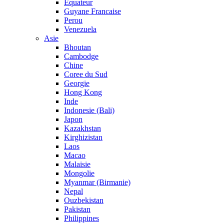
Equateur
Guyane Francaise
Perou
Venezuela
Asie
Bhoutan
Cambodge
Chine
Coree du Sud
Georgie
Hong Kong
Inde
Indonesie (Bali)
Japon
Kazakhstan
Kirghizistan
Laos
Macao
Malaisie
Mongolie
Myanmar (Birmanie)
Nepal
Ouzbekistan
Pakistan
Philippines