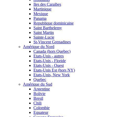
Iles des Caraibes
Martinique
Mexique
Panama
Republique dominicaine
Saint Barthelemy
Saint Martin
Sainte-Lucie
St-Vincent Grenadines
Amérique du Nord
Canada (hors Quebec)
Etats-Unis - autres
Etats-Unis - Floride
Etats-Unis - Ouest
Etats-Unis Est (hors NY)
Etats-Unis, New York
Quebec
Amérique du Sud
Argentine
Bolivie
Bresil
Chili
Colombie
Equateur