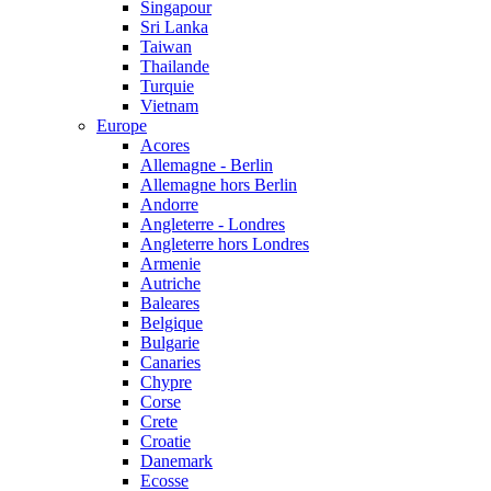
Singapour
Sri Lanka
Taiwan
Thailande
Turquie
Vietnam
Europe
Acores
Allemagne - Berlin
Allemagne hors Berlin
Andorre
Angleterre - Londres
Angleterre hors Londres
Armenie
Autriche
Baleares
Belgique
Bulgarie
Canaries
Chypre
Corse
Crete
Croatie
Danemark
Ecosse