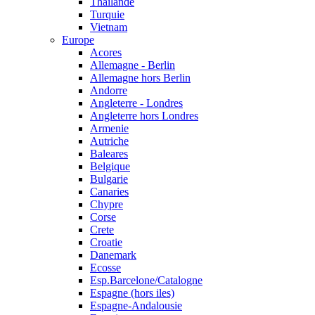
Thailande
Turquie
Vietnam
Europe
Acores
Allemagne - Berlin
Allemagne hors Berlin
Andorre
Angleterre - Londres
Angleterre hors Londres
Armenie
Autriche
Baleares
Belgique
Bulgarie
Canaries
Chypre
Corse
Crete
Croatie
Danemark
Ecosse
Esp.Barcelone/Catalogne
Espagne (hors iles)
Espagne-Andalousie