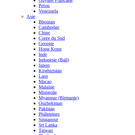
Guyane Francaise
Perou
Venezuela
Asie
Bhoutan
Cambodge
Chine
Coree du Sud
Georgie
Hong Kong
Inde
Indonesie (Bali)
Japon
Kirghizistan
Laos
Macao
Malaisie
Mongolie
Myanmar (Birmanie)
Ouzbekistan
Pakistan
Philippines
Singapour
Sri Lanka
Taiwan