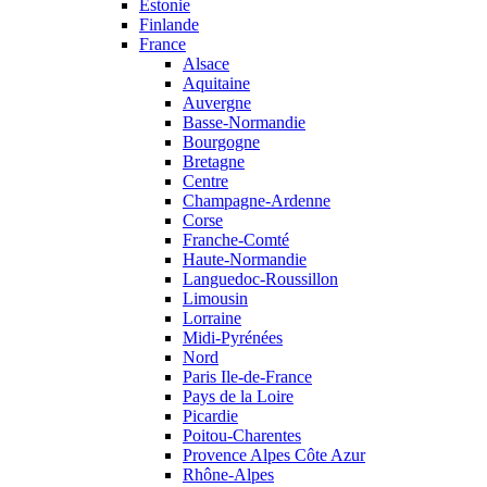
Estonie
Finlande
France
Alsace
Aquitaine
Auvergne
Basse-Normandie
Bourgogne
Bretagne
Centre
Champagne-Ardenne
Corse
Franche-Comté
Haute-Normandie
Languedoc-Roussillon
Limousin
Lorraine
Midi-Pyrénées
Nord
Paris Ile-de-France
Pays de la Loire
Picardie
Poitou-Charentes
Provence Alpes Côte Azur
Rhône-Alpes