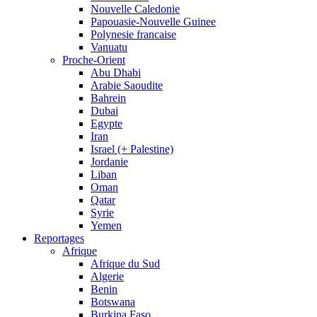
Nouvelle Caledonie
Papouasie-Nouvelle Guinee
Polynesie francaise
Vanuatu
Proche-Orient
Abu Dhabi
Arabie Saoudite
Bahrein
Dubai
Egypte
Iran
Israel (+ Palestine)
Jordanie
Liban
Oman
Qatar
Syrie
Yemen
Reportages
Afrique
Afrique du Sud
Algerie
Benin
Botswana
Burkina Faso