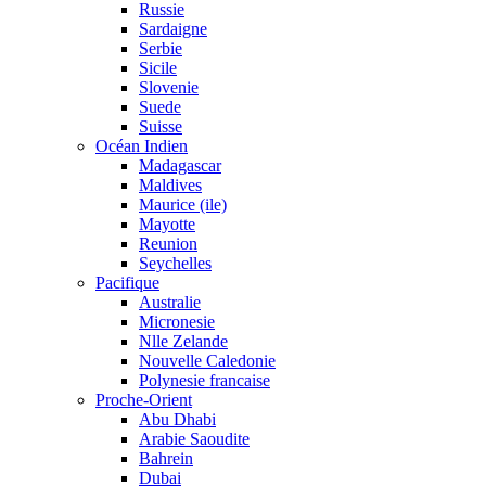
Russie
Sardaigne
Serbie
Sicile
Slovenie
Suede
Suisse
Océan Indien
Madagascar
Maldives
Maurice (ile)
Mayotte
Reunion
Seychelles
Pacifique
Australie
Micronesie
Nlle Zelande
Nouvelle Caledonie
Polynesie francaise
Proche-Orient
Abu Dhabi
Arabie Saoudite
Bahrein
Dubai