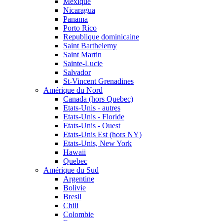
Mexique
Nicaragua
Panama
Porto Rico
Republique dominicaine
Saint Barthelemy
Saint Martin
Sainte-Lucie
Salvador
St-Vincent Grenadines
Amérique du Nord
Canada (hors Quebec)
Etats-Unis - autres
Etats-Unis - Floride
Etats-Unis - Ouest
Etats-Unis Est (hors NY)
Etats-Unis, New York
Hawaii
Quebec
Amérique du Sud
Argentine
Bolivie
Bresil
Chili
Colombie