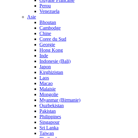
Guyane Francaise
Perou
Venezuela
Asie
Bhoutan
Cambodge
Chine
Coree du Sud
Georgie
Hong Kong
Inde
Indonesie (Bali)
Japon
Kirghizistan
Laos
Macao
Malaisie
Mongolie
Myanmar (Birmanie)
Ouzbekistan
Pakistan
Philippines
Singapour
Sri Lanka
Taiwan