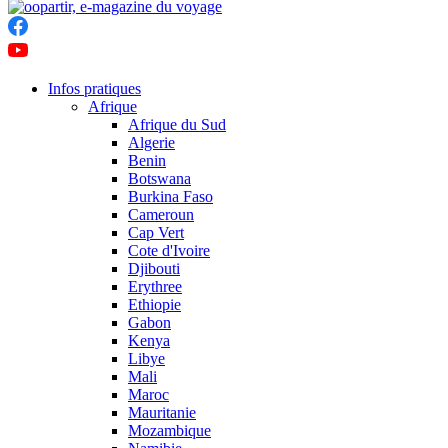
Infos pratiques
Afrique
Afrique du Sud
Algerie
Benin
Botswana
Burkina Faso
Cameroun
Cap Vert
Cote d'Ivoire
Djibouti
Erythree
Ethiopie
Gabon
Kenya
Libye
Mali
Maroc
Mauritanie
Mozambique