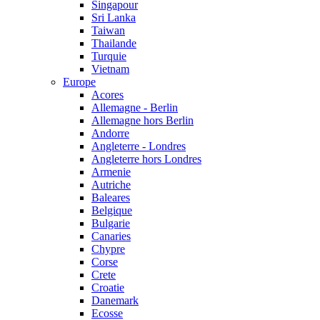
Singapour
Sri Lanka
Taiwan
Thailande
Turquie
Vietnam
Europe
Acores
Allemagne - Berlin
Allemagne hors Berlin
Andorre
Angleterre - Londres
Angleterre hors Londres
Armenie
Autriche
Baleares
Belgique
Bulgarie
Canaries
Chypre
Corse
Crete
Croatie
Danemark
Ecosse