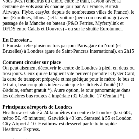
Vous avez l'embarras du choix, entre le train, l'avion (avec la
centaine de vols assurés chaque jour par Air France, British
Airways, Flybe, easyJet, depuis de nombreuses villes de France), le
bus (Eurolines, Idbus...) et la voiture (perso ou covoiturage) avec
passage de la Manche en bateau (P&O Ferries, Myferrylink et
DFDS entre Calais et Douvres) - ou sur le shuttle Eurotunnel.
En Eurostar...
L'Eurostar relie plusieurs fois par jour Paris-gare du Nord (et
Bruxelles) à Londres (gare de Saint-Pancras International), en 2h15
Comment circuler sur place
On peut aisément découvrir le centre de Londres à pied, en deux ou
trosi jours. Ceux qui se fatiguent vite peuvent prendre l'Oyster Card,
la carte de transport prépayée et magnétique pour le métro, le bus et
le train, beaucoup plus intéressante que les tickets à l'unité (17
€/adulte, enfant gratuit *). Autre option, le tour panoramique dans
les célèbres bus rouges à impériale (32 €/adulte, 17 €/enfant *).
Principaux aéroports de Londres
Heathrow est situé à 24 kilomètres du centre de Londres (taxi 60€,
métro 5€, 45 minutes), Gatwick à 43 km, Stansted à 55 et London
City Airport à 10. Heathrow est desservi par le train rapide
Heathrow Express.