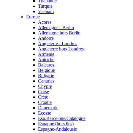
Thailande
Turquie
Vietnam
Europe
Acores
Allemagne - Berlin
Allemagne hors Berlin
Andorre
Angleterre - Londres
Angleterre hors Londres
Armenie
Autriche
Baleares
Belgique
Bulgarie
Canaries
Chypre
Corse
Crete
Croatie
Danemark
Ecosse
Esp.Barcelone/Catalogne
Espagne (hors iles)
Espagne-Andalousie