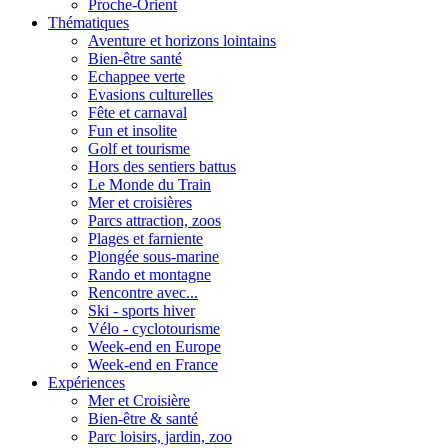
Proche-Orient
Thématiques
Aventure et horizons lointains
Bien-être santé
Echappee verte
Evasions culturelles
Fête et carnaval
Fun et insolite
Golf et tourisme
Hors des sentiers battus
Le Monde du Train
Mer et croisières
Parcs attraction, zoos
Plages et farniente
Plongée sous-marine
Rando et montagne
Rencontre avec...
Ski - sports hiver
Vélo - cyclotourisme
Week-end en Europe
Week-end en France
Expériences
Mer et Croisière
Bien-être & santé
Parc loisirs, jardin, zoo