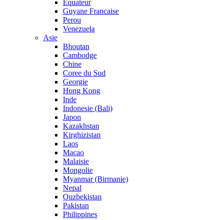
Equateur
Guyane Francaise
Perou
Venezuela
Asie
Bhoutan
Cambodge
Chine
Coree du Sud
Georgie
Hong Kong
Inde
Indonesie (Bali)
Japon
Kazakhstan
Kirghizistan
Laos
Macao
Malaisie
Mongolie
Myanmar (Birmanie)
Nepal
Ouzbekistan
Pakistan
Philippines