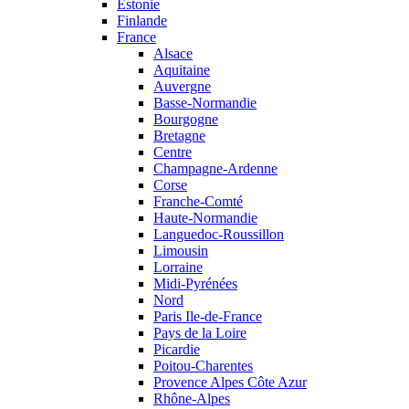
Estonie
Finlande
France
Alsace
Aquitaine
Auvergne
Basse-Normandie
Bourgogne
Bretagne
Centre
Champagne-Ardenne
Corse
Franche-Comté
Haute-Normandie
Languedoc-Roussillon
Limousin
Lorraine
Midi-Pyrénées
Nord
Paris Ile-de-France
Pays de la Loire
Picardie
Poitou-Charentes
Provence Alpes Côte Azur
Rhône-Alpes