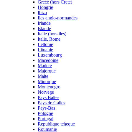
Grece (hors Crete)
Hongrie
Ibiza
Iles anglo-normandes
Irlande
Islande
Italie (hors iles)
Italie, Rome
Lettonie
Lituanie
Luxembourg
Macedoine
Madere
Majorque
Malte
Minorque
Montenegro
Norvege
Pays Baltes
Pays de Galles
Pays-Bas
Pologne
Portugal
Republique tcheque
Roumanie