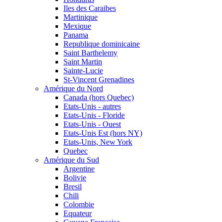
Iles des Caraibes
Martinique
Mexique
Panama
Republique dominicaine
Saint Barthelemy
Saint Martin
Sainte-Lucie
St-Vincent Grenadines
Amérique du Nord
Canada (hors Quebec)
Etats-Unis - autres
Etats-Unis - Floride
Etats-Unis - Ouest
Etats-Unis Est (hors NY)
Etats-Unis, New York
Quebec
Amérique du Sud
Argentine
Bolivie
Bresil
Chili
Colombie
Equateur