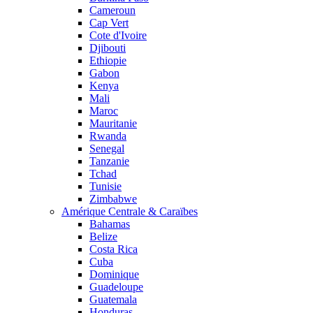
Cameroun
Cap Vert
Cote d'Ivoire
Djibouti
Ethiopie
Gabon
Kenya
Mali
Maroc
Mauritanie
Rwanda
Senegal
Tanzanie
Tchad
Tunisie
Zimbabwe
Amérique Centrale & Caraïbes
Bahamas
Belize
Costa Rica
Cuba
Dominique
Guadeloupe
Guatemala
Honduras