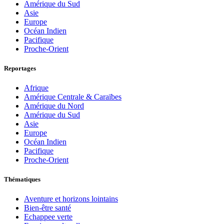
Amérique du Sud
Asie
Europe
Océan Indien
Pacifique
Proche-Orient
Reportages
Afrique
Amérique Centrale & Caraïbes
Amérique du Nord
Amérique du Sud
Asie
Europe
Océan Indien
Pacifique
Proche-Orient
Thématiques
Aventure et horizons lointains
Bien-être santé
Echappee verte