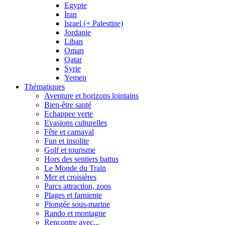
Egypte
Iran
Israel (+ Palestine)
Jordanie
Liban
Oman
Qatar
Syrie
Yemen
Thématiques
Aventure et horizons lointains
Bien-être santé
Echappee verte
Evasions culturelles
Fête et carnaval
Fun et insolite
Golf et tourisme
Hors des sentiers battus
Le Monde du Train
Mer et croisières
Parcs attraction, zoos
Plages et farniente
Plongée sous-marine
Rando et montagne
Rencontre avec...