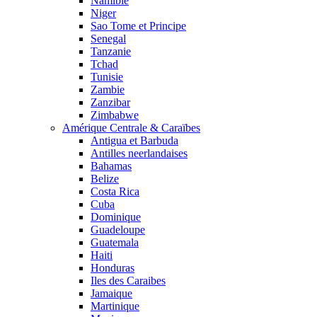
Namibie
Niger
Sao Tome et Principe
Senegal
Tanzanie
Tchad
Tunisie
Zambie
Zanzibar
Zimbabwe
Amérique Centrale & Caraïbes
Antigua et Barbuda
Antilles neerlandaises
Bahamas
Belize
Costa Rica
Cuba
Dominique
Guadeloupe
Guatemala
Haiti
Honduras
Iles des Caraibes
Jamaique
Martinique