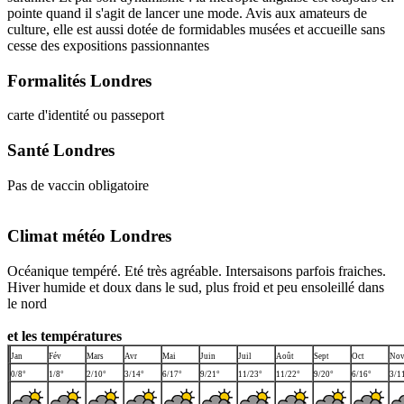
pointe quand il s'agit de lancer une mode. Avis aux amateurs de
culture, elle est aussi dotée de formidables musées et accueille sans
cesse des expositions passionnantes
Formalités Londres
carte d'identité ou passeport
Santé Londres
Pas de vaccin obligatoire
Climat météo Londres
Océanique tempéré. Eté très agréable. Intersaisons parfois fraiches.
Hiver humide et doux dans le sud, plus froid et peu ensoleillé dans
le nord
et les températures
Jan
Fév
Mars
Avr
Mai
Juin
Juil
Août
Sept
Oct
No
0/8°
1/8°
2/10°
3/14°
6/17°
9/21°
11/23°
11/22°
9/20°
6/16°
3/1