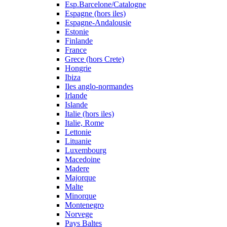
Esp.Barcelone/Catalogne
Espagne (hors iles)
Espagne-Andalousie
Estonie
Finlande
France
Grece (hors Crete)
Hongrie
Ibiza
Iles anglo-normandes
Irlande
Islande
Italie (hors iles)
Italie, Rome
Lettonie
Lituanie
Luxembourg
Macedoine
Madere
Majorque
Malte
Minorque
Montenegro
Norvege
Pays Baltes