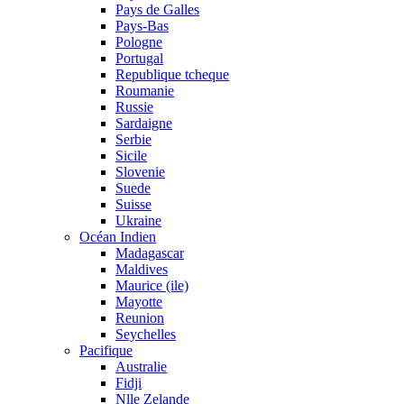
Pays de Galles
Pays-Bas
Pologne
Portugal
Republique tcheque
Roumanie
Russie
Sardaigne
Serbie
Sicile
Slovenie
Suede
Suisse
Ukraine
Océan Indien
Madagascar
Maldives
Maurice (ile)
Mayotte
Reunion
Seychelles
Pacifique
Australie
Fidji
Nlle Zelande