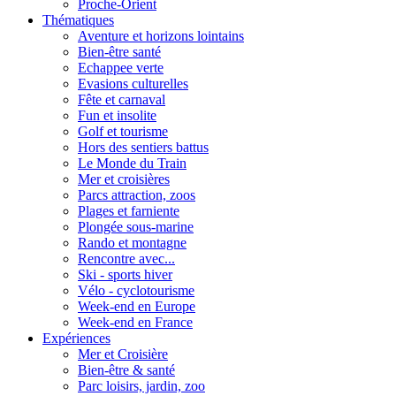
Proche-Orient
Thématiques
Aventure et horizons lointains
Bien-être santé
Echappee verte
Evasions culturelles
Fête et carnaval
Fun et insolite
Golf et tourisme
Hors des sentiers battus
Le Monde du Train
Mer et croisières
Parcs attraction, zoos
Plages et farniente
Plongée sous-marine
Rando et montagne
Rencontre avec...
Ski - sports hiver
Vélo - cyclotourisme
Week-end en Europe
Week-end en France
Expériences
Mer et Croisière
Bien-être & santé
Parc loisirs, jardin, zoo