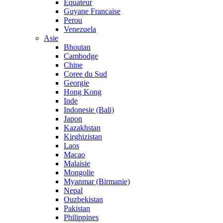
Equateur
Guyane Francaise
Perou
Venezuela
Asie
Bhoutan
Cambodge
Chine
Coree du Sud
Georgie
Hong Kong
Inde
Indonesie (Bali)
Japon
Kazakhstan
Kirghizistan
Laos
Macao
Malaisie
Mongolie
Myanmar (Birmanie)
Nepal
Ouzbekistan
Pakistan
Philippines