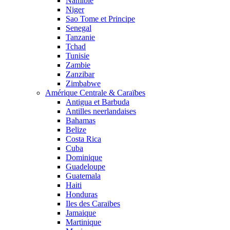
Namibie
Niger
Sao Tome et Principe
Senegal
Tanzanie
Tchad
Tunisie
Zambie
Zanzibar
Zimbabwe
Amérique Centrale & Caraïbes
Antigua et Barbuda
Antilles neerlandaises
Bahamas
Belize
Costa Rica
Cuba
Dominique
Guadeloupe
Guatemala
Haiti
Honduras
Iles des Caraibes
Jamaique
Martinique