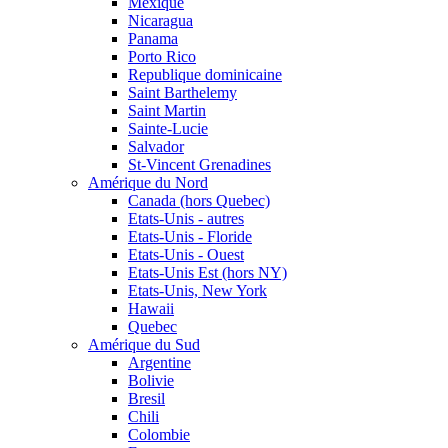
Mexique
Nicaragua
Panama
Porto Rico
Republique dominicaine
Saint Barthelemy
Saint Martin
Sainte-Lucie
Salvador
St-Vincent Grenadines
Amérique du Nord
Canada (hors Quebec)
Etats-Unis - autres
Etats-Unis - Floride
Etats-Unis - Ouest
Etats-Unis Est (hors NY)
Etats-Unis, New York
Hawaii
Quebec
Amérique du Sud
Argentine
Bolivie
Bresil
Chili
Colombie