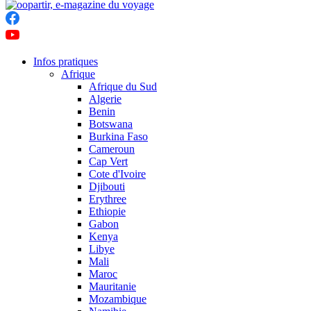
Infos pratiques
Afrique
Afrique du Sud
Algerie
Benin
Botswana
Burkina Faso
Cameroun
Cap Vert
Cote d'Ivoire
Djibouti
Erythree
Ethiopie
Gabon
Kenya
Libye
Mali
Maroc
Mauritanie
Mozambique