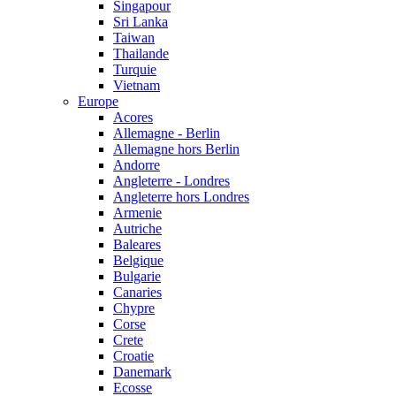
Singapour
Sri Lanka
Taiwan
Thailande
Turquie
Vietnam
Europe
Acores
Allemagne - Berlin
Allemagne hors Berlin
Andorre
Angleterre - Londres
Angleterre hors Londres
Armenie
Autriche
Baleares
Belgique
Bulgarie
Canaries
Chypre
Corse
Crete
Croatie
Danemark
Ecosse