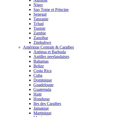
Namibie
Niger
Sao Tome et Principe
Senegal
Tanzanie
Tchad
Tunisie
Zambie
Zanzibar
Zimbabwe
Amérique Centrale & Caraïbes
Antigua et Barbuda
Antilles neerlandaises
Bahamas
Belize
Costa Rica
Cuba
Dominique
Guadeloupe
Guatemala
Haiti
Honduras
Iles des Caraibes
Jamaique
Martinique