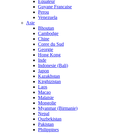
Equateur
Guyane Francaise
Perou
Venezuela
Asie
Bhoutan
Cambodge
Chine
Coree du Sud
Georgie
Hong Kong
Inde
Indonesie (Bali)
Japon
Kazakhstan
Kirghizistan
Laos
Macao
Malaisie
Mongolie
Myanmar (Birmanie)
Nepal
Ouzbekistan
Pakistan
Philippines