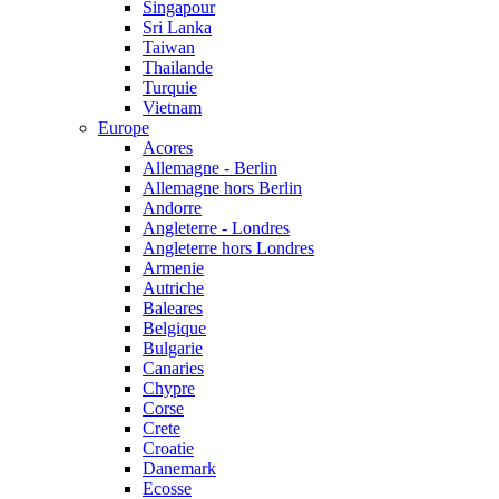
Singapour
Sri Lanka
Taiwan
Thailande
Turquie
Vietnam
Europe
Acores
Allemagne - Berlin
Allemagne hors Berlin
Andorre
Angleterre - Londres
Angleterre hors Londres
Armenie
Autriche
Baleares
Belgique
Bulgarie
Canaries
Chypre
Corse
Crete
Croatie
Danemark
Ecosse