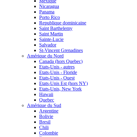
Mexique
Nicaragua
Panama
Porto Rico
Republique dominicaine
Saint Barthelemy
Saint Martin
Sainte-Lucie
Salvador
St-Vincent Grenadines
Amérique du Nord
Canada (hors Quebec)
Etats-Unis - autres
Etats-Unis - Floride
Etats-Unis - Ouest
Etats-Unis Est (hors NY)
Etats-Unis, New York
Hawaii
Quebec
Amérique du Sud
Argentine
Bolivie
Bresil
Chili
Colombie