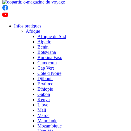
Infos pratiques
Afrique
Afrique du Sud
Algerie
Benin
Botswana
Burkina Faso
Cameroun
Cap Vert
Cote d'Ivoire
Djibouti
Erythree
Ethiopie
Gabon
Kenya
Libye
Mali
Maroc
Mauritanie
Mozambique