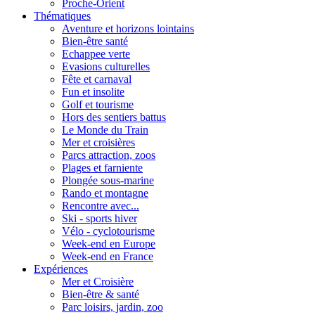
Proche-Orient
Thématiques
Aventure et horizons lointains
Bien-être santé
Echappee verte
Evasions culturelles
Fête et carnaval
Fun et insolite
Golf et tourisme
Hors des sentiers battus
Le Monde du Train
Mer et croisières
Parcs attraction, zoos
Plages et farniente
Plongée sous-marine
Rando et montagne
Rencontre avec...
Ski - sports hiver
Vélo - cyclotourisme
Week-end en Europe
Week-end en France
Expériences
Mer et Croisière
Bien-être & santé
Parc loisirs, jardin, zoo