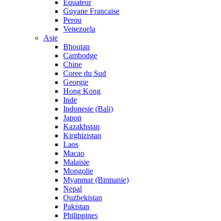
Equateur
Guyane Francaise
Perou
Venezuela
Asie
Bhoutan
Cambodge
Chine
Coree du Sud
Georgie
Hong Kong
Inde
Indonesie (Bali)
Japon
Kazakhstan
Kirghizistan
Laos
Macao
Malaisie
Mongolie
Myanmar (Birmanie)
Nepal
Ouzbekistan
Pakistan
Philippines