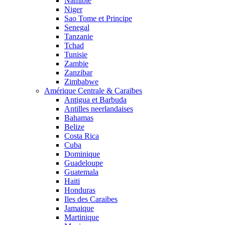
Namibie
Niger
Sao Tome et Principe
Senegal
Tanzanie
Tchad
Tunisie
Zambie
Zanzibar
Zimbabwe
Amérique Centrale & Caraïbes
Antigua et Barbuda
Antilles neerlandaises
Bahamas
Belize
Costa Rica
Cuba
Dominique
Guadeloupe
Guatemala
Haiti
Honduras
Iles des Caraibes
Jamaique
Martinique