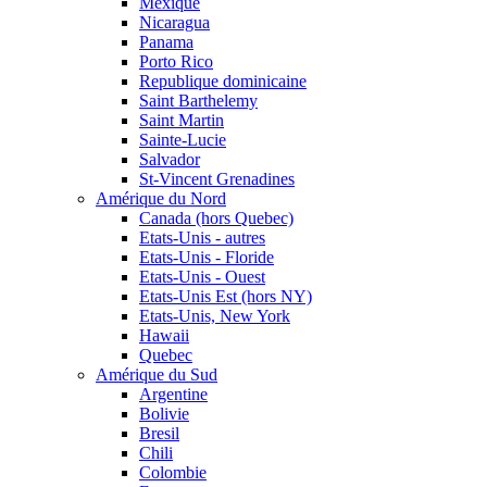
Mexique
Nicaragua
Panama
Porto Rico
Republique dominicaine
Saint Barthelemy
Saint Martin
Sainte-Lucie
Salvador
St-Vincent Grenadines
Amérique du Nord
Canada (hors Quebec)
Etats-Unis - autres
Etats-Unis - Floride
Etats-Unis - Ouest
Etats-Unis Est (hors NY)
Etats-Unis, New York
Hawaii
Quebec
Amérique du Sud
Argentine
Bolivie
Bresil
Chili
Colombie