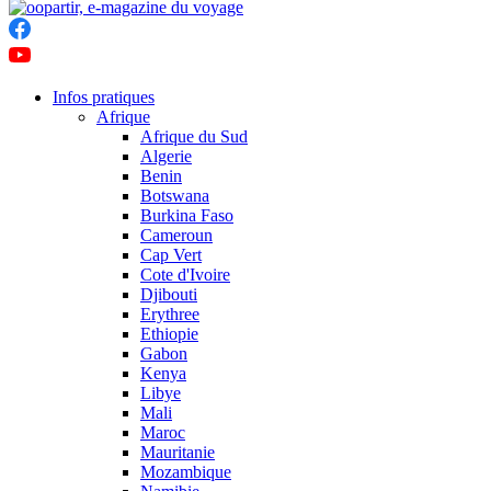
Infos pratiques
Afrique
Afrique du Sud
Algerie
Benin
Botswana
Burkina Faso
Cameroun
Cap Vert
Cote d'Ivoire
Djibouti
Erythree
Ethiopie
Gabon
Kenya
Libye
Mali
Maroc
Mauritanie
Mozambique