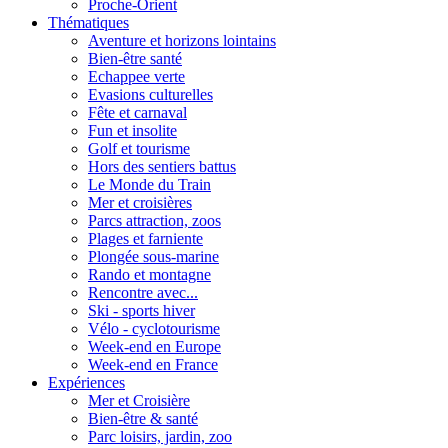
Proche-Orient
Thématiques
Aventure et horizons lointains
Bien-être santé
Echappee verte
Evasions culturelles
Fête et carnaval
Fun et insolite
Golf et tourisme
Hors des sentiers battus
Le Monde du Train
Mer et croisières
Parcs attraction, zoos
Plages et farniente
Plongée sous-marine
Rando et montagne
Rencontre avec...
Ski - sports hiver
Vélo - cyclotourisme
Week-end en Europe
Week-end en France
Expériences
Mer et Croisière
Bien-être & santé
Parc loisirs, jardin, zoo