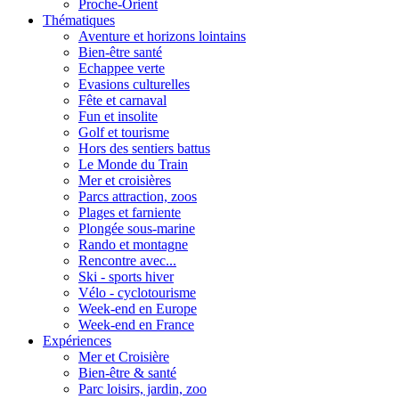
Proche-Orient
Thématiques
Aventure et horizons lointains
Bien-être santé
Echappee verte
Evasions culturelles
Fête et carnaval
Fun et insolite
Golf et tourisme
Hors des sentiers battus
Le Monde du Train
Mer et croisières
Parcs attraction, zoos
Plages et farniente
Plongée sous-marine
Rando et montagne
Rencontre avec...
Ski - sports hiver
Vélo - cyclotourisme
Week-end en Europe
Week-end en France
Expériences
Mer et Croisière
Bien-être & santé
Parc loisirs, jardin, zoo