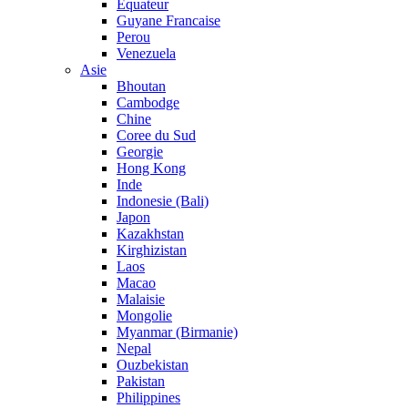
Equateur
Guyane Francaise
Perou
Venezuela
Asie
Bhoutan
Cambodge
Chine
Coree du Sud
Georgie
Hong Kong
Inde
Indonesie (Bali)
Japon
Kazakhstan
Kirghizistan
Laos
Macao
Malaisie
Mongolie
Myanmar (Birmanie)
Nepal
Ouzbekistan
Pakistan
Philippines