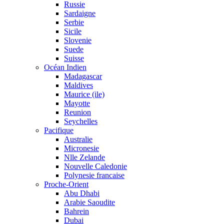
Russie
Sardaigne
Serbie
Sicile
Slovenie
Suede
Suisse
Océan Indien
Madagascar
Maldives
Maurice (ile)
Mayotte
Reunion
Seychelles
Pacifique
Australie
Micronesie
Nlle Zelande
Nouvelle Caledonie
Polynesie francaise
Proche-Orient
Abu Dhabi
Arabie Saoudite
Bahrein
Dubai