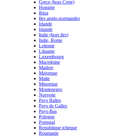
Grece (hors Crete)
Hongrie
Ibiza
Iles anglo-normandes
Irlande
Islande
Italie (hors iles)
Italie, Rome
Lettonie
Lituanie
Luxembourg
Macedoine
Madere
Majorque
Malte
Minorque
Montenegro
Norvege
Pays Baltes
Pays de Galles
Pays-Bas
Pologne
Portugal
Republique tcheque
Roumanie