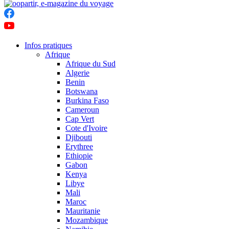
Infos pratiques
Afrique
Afrique du Sud
Algerie
Benin
Botswana
Burkina Faso
Cameroun
Cap Vert
Cote d'Ivoire
Djibouti
Erythree
Ethiopie
Gabon
Kenya
Libye
Mali
Maroc
Mauritanie
Mozambique