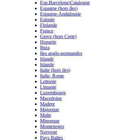
Esp.Barcelone/Catalogne
Espagne (hors iles)
Espagne-Andalousie
Estonie
Finlande
France
Grece (hors Crete)
Hongrie
Ibiza
Iles anglo-normandes
Irlande
Islande
Italie (hors iles)
Italie, Rome
Lettonie
Lituanie
Luxembourg
Macedoine
Madere
Majorque
Malte
Minorque
Montenegro
Norvege
Pays Baltes