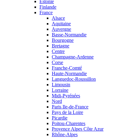
Estonie
Finlande
France
Alsace
Aquitaine
Auvergne
Basse-Normandie
Bourgogne
Bretagne
Centre
Champagne-Ardenne
Corse
Franche-Comté
Haute-Normandie
Languedoc-Roussillon
Limousin
Lorraine
Midi-Pyrénées
Nord
Paris Ile-de-France
Pays de la Loire
Picardie
Poitou-Charentes
Provence Alpes Côte Azur
Rhône-Alpes