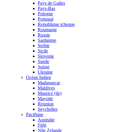
Pays de Galles
Pays-Bas
Pologne
Portugal
Republique tcheque
Roumanie
Russie
Sardaigne
Serbie
Sicile
Slovenie
Suede
Suisse
Ukraine
Océan Indien
Madagascar
Maldives
Maurice (ile)
Mayotte
Reunion
Seychelles
Pacifique
Australie
Fidji
Nlle Zelande