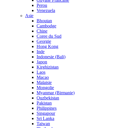
Guyane Francaise
Perou
Venezuela
Asie
Bhoutan
Cambodge
Chine
Coree du Sud
Georgie
Hong Kong
Inde
Indonesie (Bali)
Japon
Kirghizistan
Laos
Macao
Malaisie
Mongolie
Myanmar (Birmanie)
Ouzbekistan
Pakistan
Philippines
Singapour
Sri Lanka
Taiwan