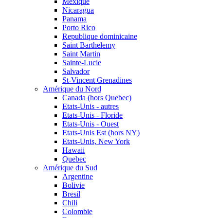
Mexique
Nicaragua
Panama
Porto Rico
Republique dominicaine
Saint Barthelemy
Saint Martin
Sainte-Lucie
Salvador
St-Vincent Grenadines
Amérique du Nord
Canada (hors Quebec)
Etats-Unis - autres
Etats-Unis - Floride
Etats-Unis - Ouest
Etats-Unis Est (hors NY)
Etats-Unis, New York
Hawaii
Quebec
Amérique du Sud
Argentine
Bolivie
Bresil
Chili
Colombie