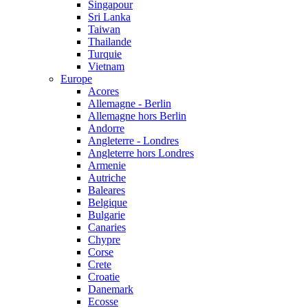
Singapour
Sri Lanka
Taiwan
Thailande
Turquie
Vietnam
Europe
Acores
Allemagne - Berlin
Allemagne hors Berlin
Andorre
Angleterre - Londres
Angleterre hors Londres
Armenie
Autriche
Baleares
Belgique
Bulgarie
Canaries
Chypre
Corse
Crete
Croatie
Danemark
Ecosse