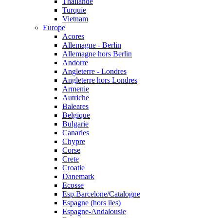
Thailande
Turquie
Vietnam
Europe
Acores
Allemagne - Berlin
Allemagne hors Berlin
Andorre
Angleterre - Londres
Angleterre hors Londres
Armenie
Autriche
Baleares
Belgique
Bulgarie
Canaries
Chypre
Corse
Crete
Croatie
Danemark
Ecosse
Esp.Barcelone/Catalogne
Espagne (hors iles)
Espagne-Andalousie