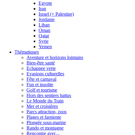
Egypte
Iran
Israel (+ Palestine)
Jordanie
Liban
Oman
Qatar
Syrie
Yemen
Thématiques
Aventure et horizons lointains
Bien-être santé
Echappee verte
Evasions culturelles
Fête et carnaval
Fun et insolite
Golf et tourisme
Hors des sentiers battus
Le Monde du Train
Mer et croisières
Parcs attraction, zoos
Plages et farniente
Plongée sous-marine
Rando et montagne
Rencontre avec...