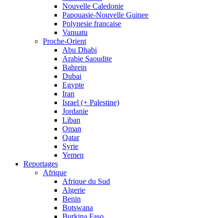
Nouvelle Caledonie
Papouasie-Nouvelle Guinee
Polynesie francaise
Vanuatu
Proche-Orient
Abu Dhabi
Arabie Saoudite
Bahrein
Dubai
Egypte
Iran
Israel (+ Palestine)
Jordanie
Liban
Oman
Qatar
Syrie
Yemen
Reportages
Afrique
Afrique du Sud
Algerie
Benin
Botswana
Burkina Faso