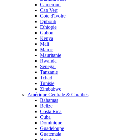
Cameroun
Cap Vert
Cote d'Ivoire
Djibouti
Ethiopie
Gabon
Kenya
Mali
Maroc
Mauritanie
Rwanda
Senegal
Tanzanie
Tchad
Tunisie
Zimbabwe
Amérique Centrale & Caraïbes
Bahamas
Belize
Costa Rica
Cuba
Dominique
Guadeloupe
Guatemala
Honduras