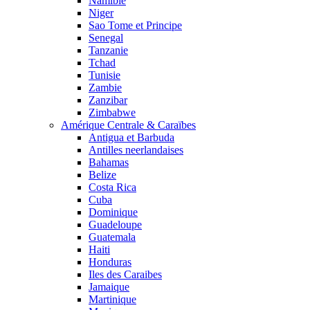
Namibie
Niger
Sao Tome et Principe
Senegal
Tanzanie
Tchad
Tunisie
Zambie
Zanzibar
Zimbabwe
Amérique Centrale & Caraïbes
Antigua et Barbuda
Antilles neerlandaises
Bahamas
Belize
Costa Rica
Cuba
Dominique
Guadeloupe
Guatemala
Haiti
Honduras
Iles des Caraibes
Jamaique
Martinique