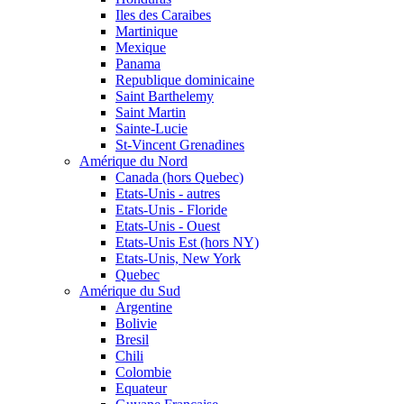
Iles des Caraibes
Martinique
Mexique
Panama
Republique dominicaine
Saint Barthelemy
Saint Martin
Sainte-Lucie
St-Vincent Grenadines
Amérique du Nord
Canada (hors Quebec)
Etats-Unis - autres
Etats-Unis - Floride
Etats-Unis - Ouest
Etats-Unis Est (hors NY)
Etats-Unis, New York
Quebec
Amérique du Sud
Argentine
Bolivie
Bresil
Chili
Colombie
Equateur