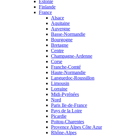
Estonie
Finlande
France
Alsace
Aquitaine
Auvergne
Basse-Normandie
Bourgogne
Bretagne
Centre
Champagne-Ardenne
Corse
Franche-Comté
Haute-Normandie
Languedoc-Roussillon
Limousin
Lorraine
Midi-Pyrénées
Nord
Paris Ile-de-France
Pays de la Loire
Picardie
Poitou-Charentes
Provence Alpes Côte Azur
Rhône-Alpes