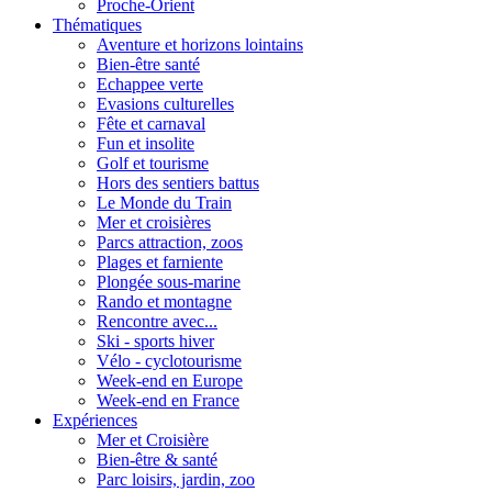
Proche-Orient
Thématiques
Aventure et horizons lointains
Bien-être santé
Echappee verte
Evasions culturelles
Fête et carnaval
Fun et insolite
Golf et tourisme
Hors des sentiers battus
Le Monde du Train
Mer et croisières
Parcs attraction, zoos
Plages et farniente
Plongée sous-marine
Rando et montagne
Rencontre avec...
Ski - sports hiver
Vélo - cyclotourisme
Week-end en Europe
Week-end en France
Expériences
Mer et Croisière
Bien-être & santé
Parc loisirs, jardin, zoo