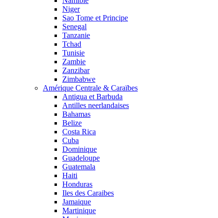
Namibie
Niger
Sao Tome et Principe
Senegal
Tanzanie
Tchad
Tunisie
Zambie
Zanzibar
Zimbabwe
Amérique Centrale & Caraïbes
Antigua et Barbuda
Antilles neerlandaises
Bahamas
Belize
Costa Rica
Cuba
Dominique
Guadeloupe
Guatemala
Haiti
Honduras
Iles des Caraibes
Jamaique
Martinique