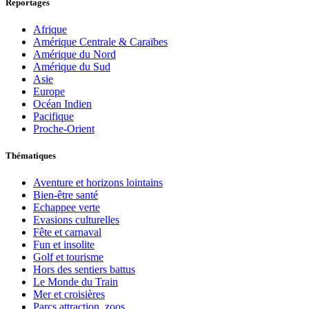
Reportages
Afrique
Amérique Centrale & Caraïbes
Amérique du Nord
Amérique du Sud
Asie
Europe
Océan Indien
Pacifique
Proche-Orient
Thématiques
Aventure et horizons lointains
Bien-être santé
Echappee verte
Evasions culturelles
Fête et carnaval
Fun et insolite
Golf et tourisme
Hors des sentiers battus
Le Monde du Train
Mer et croisières
Parcs attraction, zoos