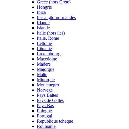
Grece (hors Crete)
Hongrie
Ibiza
Iles anglo-normandes
Irlande
Islande
Italie (hors iles)
Italie, Rome
Lettonie
Lituanie
Luxembourg
Macedoine
Madere
Majorque
Malte
Minorque
Montenegro
Norvege
Pays Baltes
Pays de Galles
Pays-Bas
Pologne
Portugal
Republique tcheque
Roumanie