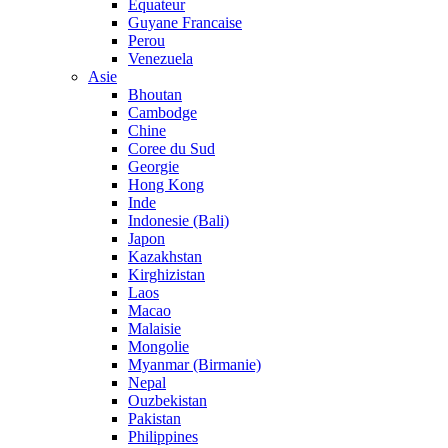
Equateur
Guyane Francaise
Perou
Venezuela
Asie
Bhoutan
Cambodge
Chine
Coree du Sud
Georgie
Hong Kong
Inde
Indonesie (Bali)
Japon
Kazakhstan
Kirghizistan
Laos
Macao
Malaisie
Mongolie
Myanmar (Birmanie)
Nepal
Ouzbekistan
Pakistan
Philippines