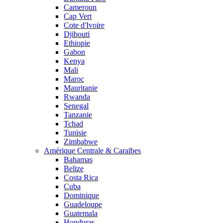
Cameroun
Cap Vert
Cote d'Ivoire
Djibouti
Ethiopie
Gabon
Kenya
Mali
Maroc
Mauritanie
Rwanda
Senegal
Tanzanie
Tchad
Tunisie
Zimbabwe
Amérique Centrale & Caraïbes
Bahamas
Belize
Costa Rica
Cuba
Dominique
Guadeloupe
Guatemala
Honduras