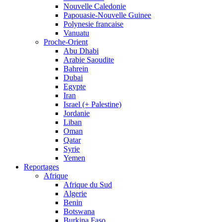
Nouvelle Caledonie
Papouasie-Nouvelle Guinee
Polynesie francaise
Vanuatu
Proche-Orient
Abu Dhabi
Arabie Saoudite
Bahrein
Dubai
Egypte
Iran
Israel (+ Palestine)
Jordanie
Liban
Oman
Qatar
Syrie
Yemen
Reportages
Afrique
Afrique du Sud
Algerie
Benin
Botswana
Burkina Faso