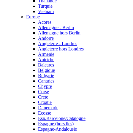
Thailande
Turquie
Vietnam
Europe
Acores
Allemagne - Berlin
Allemagne hors Berlin
Andorre
Angleterre - Londres
Angleterre hors Londres
Armenie
Autriche
Baleares
Belgique
Bulgarie
Canaries
Chypre
Corse
Crete
Croatie
Danemark
Ecosse
Esp.Barcelone/Catalogne
Espagne (hors iles)
Espagne-Andalousie