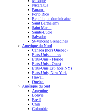
Mexique
Nicaragua
Panama
Porto Rico
Republique dominicaine
Saint Barthelemy
Saint Martin
Sainte-Lucie
Salvador
St-Vincent Grenadines
Amérique du Nord
Canada (hors Quebec)
Etats-Unis - autres
Etats-Unis - Floride
Etats-Unis - Ouest
Etats-Unis Est (hors NY)
Etats-Unis, New York
Hawaii
Quebec
Amérique du Sud
Argentine
Bolivie
Bresil
Chili
Colombie