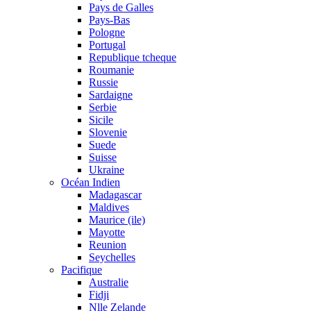
Pays de Galles
Pays-Bas
Pologne
Portugal
Republique tcheque
Roumanie
Russie
Sardaigne
Serbie
Sicile
Slovenie
Suede
Suisse
Ukraine
Océan Indien
Madagascar
Maldives
Maurice (ile)
Mayotte
Reunion
Seychelles
Pacifique
Australie
Fidji
Nlle Zelande