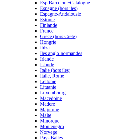
Esp.Barcelone/Catalogne
Espagne (hors iles)
Espagne-Andalousie
Estonie
Finlande
France
Grece (hors Crete)
Hongrie
Ibiza
Iles anglo-normandes
Irlande
Islande
Italie (hors iles)
Italie, Rome
Lettonie
Lituanie
Luxembourg
Macedoine
Madere
Majorque
Malte
Minorque
Montenegro
Norvege
Pays Baltes