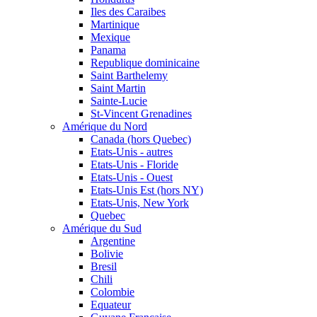
Iles des Caraibes
Martinique
Mexique
Panama
Republique dominicaine
Saint Barthelemy
Saint Martin
Sainte-Lucie
St-Vincent Grenadines
Amérique du Nord
Canada (hors Quebec)
Etats-Unis - autres
Etats-Unis - Floride
Etats-Unis - Ouest
Etats-Unis Est (hors NY)
Etats-Unis, New York
Quebec
Amérique du Sud
Argentine
Bolivie
Bresil
Chili
Colombie
Equateur