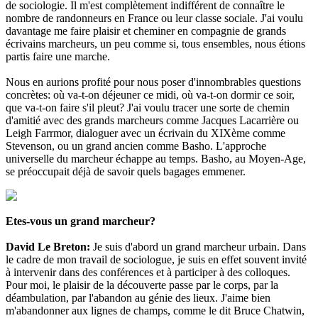
de sociologie. Il m'est complètement indifférent de connaître le
nombre de randonneurs en France ou leur classe sociale. J'ai voulu
davantage me faire plaisir et cheminer en compagnie de grands
écrivains marcheurs, un peu comme si, tous ensembles, nous étions
partis faire une marche.
Nous en aurions profité pour nous poser d'innombrables questions
concrètes: où va-t-on déjeuner ce midi, où va-t-on dormir ce soir,
que va-t-on faire s'il pleut? J'ai voulu tracer une sorte de chemin
d'amitié avec des grands marcheurs comme Jacques Lacarrière ou
Leigh Farrmor, dialoguer avec un écrivain du XIXème comme
Stevenson, ou un grand ancien comme Basho. L'approche
universelle du marcheur échappe au temps. Basho, au Moyen-Age,
se préoccupait déjà de savoir quels bagages emmener.
Etes-vous un grand marcheur?
David Le Breton:
Je suis d'abord un grand marcheur urbain. Dans
le cadre de mon travail de sociologue, je suis en effet souvent invité
à intervenir dans des conférences et à participer à des colloques.
Pour moi, le plaisir de la découverte passe par le corps, par la
déambulation, par l'abandon au génie des lieux. J'aime bien
m'abandonner aux lignes de champs, comme le dit Bruce Chatwin,