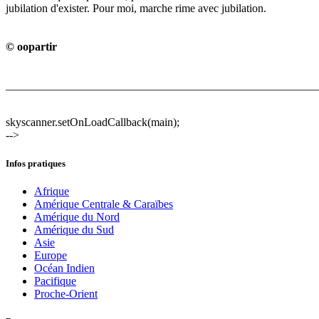
jubilation d'exister. Pour moi, marche rime avec jubilation.
© oopartir
_______________________________________________________
skyscanner.setOnLoadCallback(main);
-->
Infos pratiques
Afrique
Amérique Centrale & Caraïbes
Amérique du Nord
Amérique du Sud
Asie
Europe
Océan Indien
Pacifique
Proche-Orient