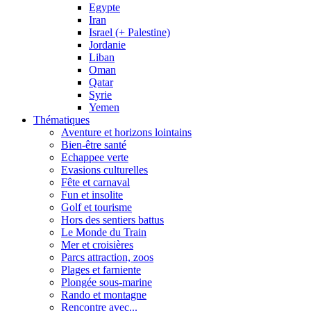
Egypte
Iran
Israel (+ Palestine)
Jordanie
Liban
Oman
Qatar
Syrie
Yemen
Thématiques
Aventure et horizons lointains
Bien-être santé
Echappee verte
Evasions culturelles
Fête et carnaval
Fun et insolite
Golf et tourisme
Hors des sentiers battus
Le Monde du Train
Mer et croisières
Parcs attraction, zoos
Plages et farniente
Plongée sous-marine
Rando et montagne
Rencontre avec...