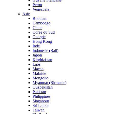
Guyane Francaise
Perou
Venezuela
Asie
Bhoutan
Cambodge
Chine
Coree du Sud
Georgie
Hong Kong
Inde
Indonesie (Bali)
Japon
Kirghizistan
Laos
Macao
Malaisie
Mongolie
Myanmar (Birmanie)
Ouzbekistan
Pakistan
Philippines
Singapour
Sri Lanka
Taiwan