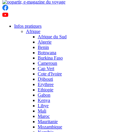
Infos pratiques
Afrique
Afrique du Sud
Algerie
Benin
Botswana
Burkina Faso
Cameroun
Cap Vert
Cote d'Ivoire
Djibouti
Erythree
Ethiopie
Gabon
Kenya
Libye
Mali
Maroc
Mauritanie
Mozambique