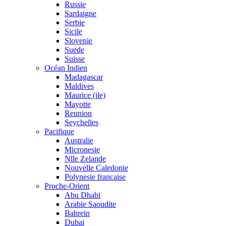
Russie
Sardaigne
Serbie
Sicile
Slovenie
Suede
Suisse
Océan Indien
Madagascar
Maldives
Maurice (ile)
Mayotte
Reunion
Seychelles
Pacifique
Australie
Micronesie
Nlle Zelande
Nouvelle Caledonie
Polynesie francaise
Proche-Orient
Abu Dhabi
Arabie Saoudite
Bahrein
Dubai