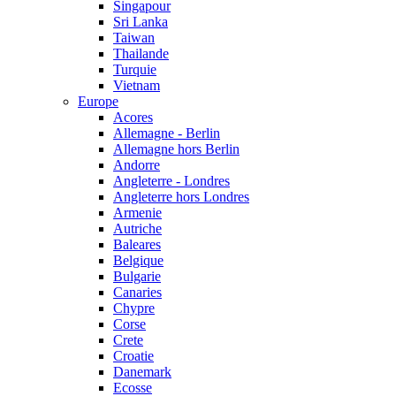
Singapour
Sri Lanka
Taiwan
Thailande
Turquie
Vietnam
Europe
Acores
Allemagne - Berlin
Allemagne hors Berlin
Andorre
Angleterre - Londres
Angleterre hors Londres
Armenie
Autriche
Baleares
Belgique
Bulgarie
Canaries
Chypre
Corse
Crete
Croatie
Danemark
Ecosse