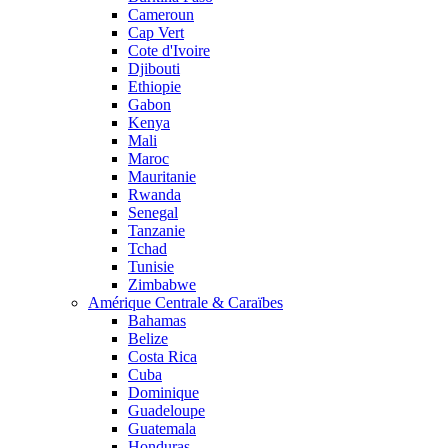
Cameroun
Cap Vert
Cote d'Ivoire
Djibouti
Ethiopie
Gabon
Kenya
Mali
Maroc
Mauritanie
Rwanda
Senegal
Tanzanie
Tchad
Tunisie
Zimbabwe
Amérique Centrale & Caraïbes
Bahamas
Belize
Costa Rica
Cuba
Dominique
Guadeloupe
Guatemala
Honduras