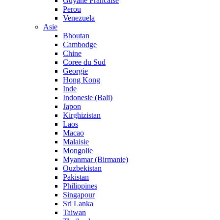
Guyane Francaise
Perou
Venezuela
Asie
Bhoutan
Cambodge
Chine
Coree du Sud
Georgie
Hong Kong
Inde
Indonesie (Bali)
Japon
Kirghizistan
Laos
Macao
Malaisie
Mongolie
Myanmar (Birmanie)
Ouzbekistan
Pakistan
Philippines
Singapour
Sri Lanka
Taiwan