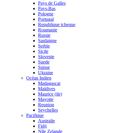
Pays de Galles
Pays-Bas
Pologne
Portugal
Republique tcheque
Roumanie
Russie
Sardaigne
Serbie
Sicile
Slovenie
Suede
Suisse
Ukraine
Océan Indien
Madagascar
Maldives
Maurice (ile)
Mayotte
Reunion
Seychelles
Pacifique
Australie
Fidji
Nlle Zelande