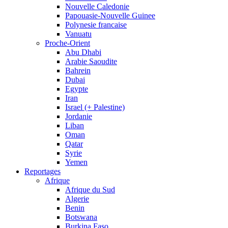
Nouvelle Caledonie
Papouasie-Nouvelle Guinee
Polynesie francaise
Vanuatu
Proche-Orient
Abu Dhabi
Arabie Saoudite
Bahrein
Dubai
Egypte
Iran
Israel (+ Palestine)
Jordanie
Liban
Oman
Qatar
Syrie
Yemen
Reportages
Afrique
Afrique du Sud
Algerie
Benin
Botswana
Burkina Faso