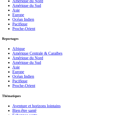
Amérique du Nord
Amérique du Sud
Asie
Europe
Océan Indien
Pacifique
Proche-Orient
Reportages
Afrique
Amérique Centrale & Caraïbes
Amérique du Nord
Amérique du Sud
Asie
Europe
Océan Indien
Pacifique
Proche-Orient
Thématiques
Aventure et horizons lointains
Bien-être santé