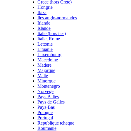
Grece (hors Crete)
Hongrie
Ibiza
Iles anglo-normandes
Irlande
Islande
Italie (hors iles)
Italie, Rome
Lettonie
Lituanie
Luxembourg
Macedoine
Madere
Majorque
Malte
Minorque
Montenegro
Norvege
Pays Baltes
Pays de Galles
Pays-Bas
Pologne
Portugal
Republique tcheque
Roumanie