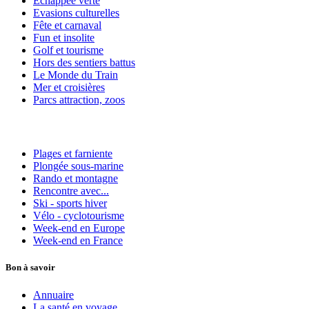
Echappee verte
Evasions culturelles
Fête et carnaval
Fun et insolite
Golf et tourisme
Hors des sentiers battus
Le Monde du Train
Mer et croisières
Parcs attraction, zoos
Plages et farniente
Plongée sous-marine
Rando et montagne
Rencontre avec...
Ski - sports hiver
Vélo - cyclotourisme
Week-end en Europe
Week-end en France
Bon à savoir
Annuaire
La santé en voyage