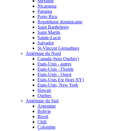
Mexique
Nicaragua
Panama
Porto Rico
Republique dominicaine
Saint Barthelemy
Saint Martin
Sainte-Lucie
Salvador
St-Vincent Grenadines
Amérique du Nord
Canada (hors Quebec)
Etats-Unis - autres
Etats-Unis - Floride
Etats-Unis - Ouest
Etats-Unis Est (hors NY)
Etats-Unis, New York
Hawaii
Quebec
Amérique du Sud
Argentine
Bolivie
Bresil
Chili
Colombie