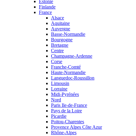
Estonie
Finlande
France
Alsace
Aquitaine
Auvergne
Basse-Normandie
Bourgogne
Bretagne
Centre
Champagne-Ardenne
Corse
Franche-Comté
Haute-Normandie
Languedoc-Roussillon
Limousin
Lorraine
Midi-Pyrénées
Nord
Paris Ile-de-France
Pays de la Loire
Picardie
Poitou-Charentes
Provence Alpes Côte Azur
Rhône-Alpes