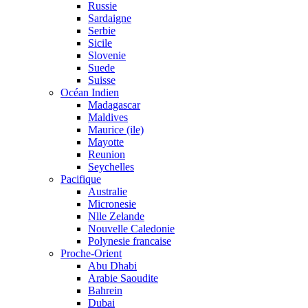
Russie
Sardaigne
Serbie
Sicile
Slovenie
Suede
Suisse
Océan Indien
Madagascar
Maldives
Maurice (ile)
Mayotte
Reunion
Seychelles
Pacifique
Australie
Micronesie
Nlle Zelande
Nouvelle Caledonie
Polynesie francaise
Proche-Orient
Abu Dhabi
Arabie Saoudite
Bahrein
Dubai