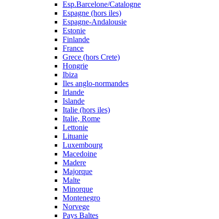
Esp.Barcelone/Catalogne
Espagne (hors iles)
Espagne-Andalousie
Estonie
Finlande
France
Grece (hors Crete)
Hongrie
Ibiza
Iles anglo-normandes
Irlande
Islande
Italie (hors iles)
Italie, Rome
Lettonie
Lituanie
Luxembourg
Macedoine
Madere
Majorque
Malte
Minorque
Montenegro
Norvege
Pays Baltes