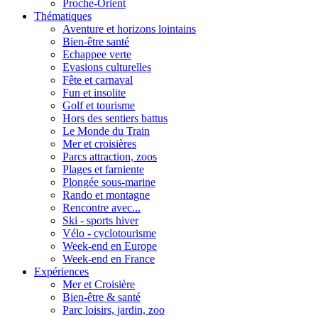
Proche-Orient
Thématiques
Aventure et horizons lointains
Bien-être santé
Echappee verte
Evasions culturelles
Fête et carnaval
Fun et insolite
Golf et tourisme
Hors des sentiers battus
Le Monde du Train
Mer et croisières
Parcs attraction, zoos
Plages et farniente
Plongée sous-marine
Rando et montagne
Rencontre avec...
Ski - sports hiver
Vélo - cyclotourisme
Week-end en Europe
Week-end en France
Expériences
Mer et Croisière
Bien-être & santé
Parc loisirs, jardin, zoo