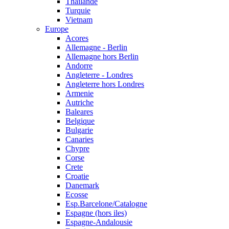
Thailande
Turquie
Vietnam
Europe
Acores
Allemagne - Berlin
Allemagne hors Berlin
Andorre
Angleterre - Londres
Angleterre hors Londres
Armenie
Autriche
Baleares
Belgique
Bulgarie
Canaries
Chypre
Corse
Crete
Croatie
Danemark
Ecosse
Esp.Barcelone/Catalogne
Espagne (hors iles)
Espagne-Andalousie