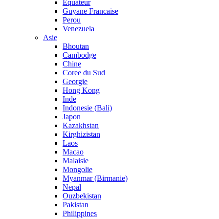
Equateur
Guyane Francaise
Perou
Venezuela
Asie
Bhoutan
Cambodge
Chine
Coree du Sud
Georgie
Hong Kong
Inde
Indonesie (Bali)
Japon
Kazakhstan
Kirghizistan
Laos
Macao
Malaisie
Mongolie
Myanmar (Birmanie)
Nepal
Ouzbekistan
Pakistan
Philippines