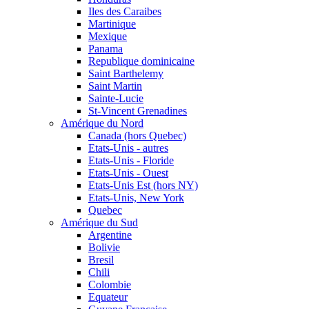
Iles des Caraibes
Martinique
Mexique
Panama
Republique dominicaine
Saint Barthelemy
Saint Martin
Sainte-Lucie
St-Vincent Grenadines
Amérique du Nord
Canada (hors Quebec)
Etats-Unis - autres
Etats-Unis - Floride
Etats-Unis - Ouest
Etats-Unis Est (hors NY)
Etats-Unis, New York
Quebec
Amérique du Sud
Argentine
Bolivie
Bresil
Chili
Colombie
Equateur