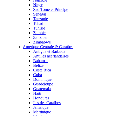
Namibie
Niger
Sao Tome et Principe
Senegal
Tanzanie
Tchad
Tunisie
Zambie
Zanzibar
Zimbabwe
Amérique Centrale & Caraïbes
Antigua et Barbuda
Antilles neerlandaises
Bahamas
Belize
Costa Rica
Cuba
Dominique
Guadeloupe
Guatemala
Haiti
Honduras
Iles des Caraibes
Jamaique
Martinique