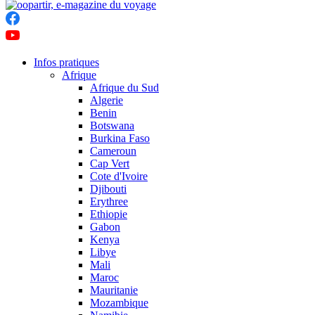
Infos pratiques
Afrique
Afrique du Sud
Algerie
Benin
Botswana
Burkina Faso
Cameroun
Cap Vert
Cote d'Ivoire
Djibouti
Erythree
Ethiopie
Gabon
Kenya
Libye
Mali
Maroc
Mauritanie
Mozambique