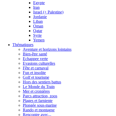
Egypte
Iran
Israel (+ Palestine)
Jordanie
Liban
Oman
Qatar
Syrie
Yemen
Thématiques
Aventure et horizons lointains
Bien-être santé
Echappee verte
Evasions culturelles
Fête et carnaval
Fun et insolite
Golf et tourisme
Hors des sentiers battus
Le Monde du Train
Mer et croisières
Parcs attraction, zoos
Plages et farniente
Plongée sous-marine
Rando et montagne
Rencontre avec...