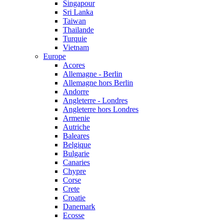
Singapour
Sri Lanka
Taiwan
Thailande
Turquie
Vietnam
Europe
Acores
Allemagne - Berlin
Allemagne hors Berlin
Andorre
Angleterre - Londres
Angleterre hors Londres
Armenie
Autriche
Baleares
Belgique
Bulgarie
Canaries
Chypre
Corse
Crete
Croatie
Danemark
Ecosse