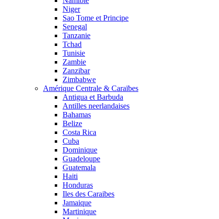
Namibie
Niger
Sao Tome et Principe
Senegal
Tanzanie
Tchad
Tunisie
Zambie
Zanzibar
Zimbabwe
Amérique Centrale & Caraïbes
Antigua et Barbuda
Antilles neerlandaises
Bahamas
Belize
Costa Rica
Cuba
Dominique
Guadeloupe
Guatemala
Haiti
Honduras
Iles des Caraibes
Jamaique
Martinique