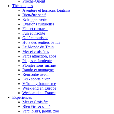
Proche-Orient
Thématiques
Aventure et horizons lointains
Bien-être santé
Echappee verte
Evasions culturelles
Fête et carnaval
Fun et insolite
Golf et tourisme
Hors des sentiers battus
Le Monde du Train
Mer et croisières
Parcs attraction, zoos
Plages et farniente
Plongée sous-marine
Rando et montagne
Rencontre avec...
Ski - sports hiver
Vélo - cyclotourisme
Week-end en Europe
Week-end en France
Expériences
Mer et Croisière
Bien-être & santé
Parc loisirs, jardin, zoo