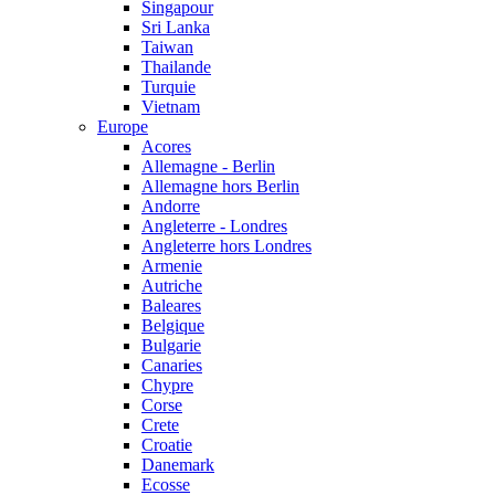
Singapour
Sri Lanka
Taiwan
Thailande
Turquie
Vietnam
Europe
Acores
Allemagne - Berlin
Allemagne hors Berlin
Andorre
Angleterre - Londres
Angleterre hors Londres
Armenie
Autriche
Baleares
Belgique
Bulgarie
Canaries
Chypre
Corse
Crete
Croatie
Danemark
Ecosse