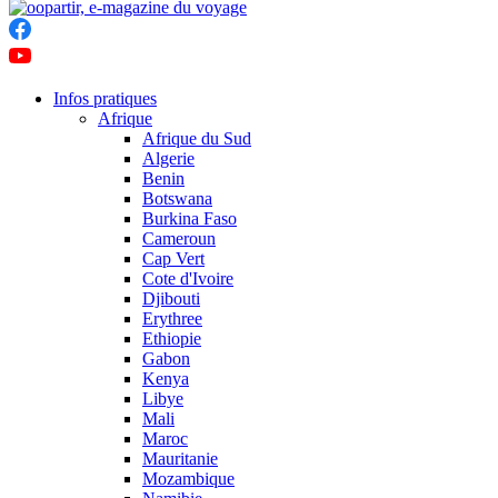
Infos pratiques
Afrique
Afrique du Sud
Algerie
Benin
Botswana
Burkina Faso
Cameroun
Cap Vert
Cote d'Ivoire
Djibouti
Erythree
Ethiopie
Gabon
Kenya
Libye
Mali
Maroc
Mauritanie
Mozambique