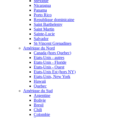
Mexique
Nicaragua
Panama
Porto Rico
Republique dominicaine
Saint Barthelemy
Saint Martin
Sainte-Lucie
Salvador
St-Vincent Grenadines
Amérique du Nord
Canada (hors Quebec)
Etats-Unis - autres
Etats-Unis - Floride
Etats-Unis - Ouest
Etats-Unis Est (hors NY)
Etats-Unis, New York
Hawaii
Quebec
Amérique du Sud
Argentine
Bolivie
Bresil
Chili
Colombie