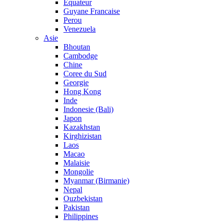
Equateur
Guyane Francaise
Perou
Venezuela
Asie
Bhoutan
Cambodge
Chine
Coree du Sud
Georgie
Hong Kong
Inde
Indonesie (Bali)
Japon
Kazakhstan
Kirghizistan
Laos
Macao
Malaisie
Mongolie
Myanmar (Birmanie)
Nepal
Ouzbekistan
Pakistan
Philippines