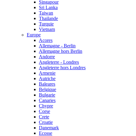
Singapour
Sri Lanka
Taiwan
Thailande
Turquie
Vietnam
Europe
Acores
Allemagne - Berlin
Allemagne hors Berlin
Andorre
Angleterre - Londres
Angleterre hors Londres
Armenie
Autriche
Baleares
Belgique
Bulgarie
Canaries
Chypre
Corse
Crete
Croatie
Danemark
Ecosse