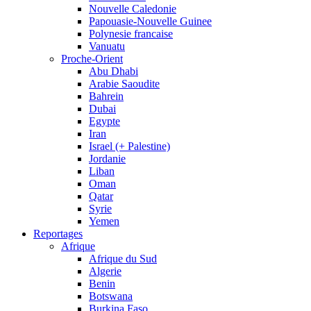
Nouvelle Caledonie
Papouasie-Nouvelle Guinee
Polynesie francaise
Vanuatu
Proche-Orient
Abu Dhabi
Arabie Saoudite
Bahrein
Dubai
Egypte
Iran
Israel (+ Palestine)
Jordanie
Liban
Oman
Qatar
Syrie
Yemen
Reportages
Afrique
Afrique du Sud
Algerie
Benin
Botswana
Burkina Faso