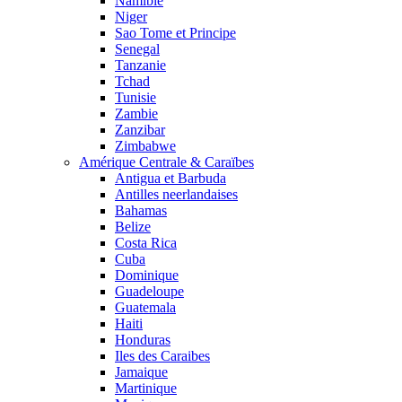
Namibie
Niger
Sao Tome et Principe
Senegal
Tanzanie
Tchad
Tunisie
Zambie
Zanzibar
Zimbabwe
Amérique Centrale & Caraïbes
Antigua et Barbuda
Antilles neerlandaises
Bahamas
Belize
Costa Rica
Cuba
Dominique
Guadeloupe
Guatemala
Haiti
Honduras
Iles des Caraibes
Jamaique
Martinique