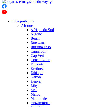
Infos pratiques
Afrique
Afrique du Sud
Algerie
Benin
Botswana
Burkina Faso
Cameroun
Cap Vert
Cote d'Ivoire
Djibouti
Erythree
Ethiopie
Gabon
Kenya
Libye
Mali
Maroc
Mauritanie
Mozambique