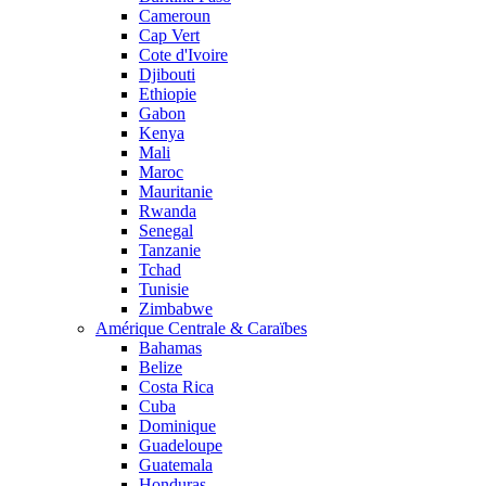
Cameroun
Cap Vert
Cote d'Ivoire
Djibouti
Ethiopie
Gabon
Kenya
Mali
Maroc
Mauritanie
Rwanda
Senegal
Tanzanie
Tchad
Tunisie
Zimbabwe
Amérique Centrale & Caraïbes
Bahamas
Belize
Costa Rica
Cuba
Dominique
Guadeloupe
Guatemala
Honduras