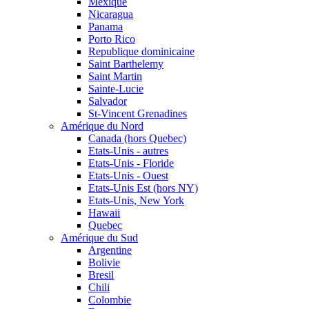
Mexique
Nicaragua
Panama
Porto Rico
Republique dominicaine
Saint Barthelemy
Saint Martin
Sainte-Lucie
Salvador
St-Vincent Grenadines
Amérique du Nord
Canada (hors Quebec)
Etats-Unis - autres
Etats-Unis - Floride
Etats-Unis - Ouest
Etats-Unis Est (hors NY)
Etats-Unis, New York
Hawaii
Quebec
Amérique du Sud
Argentine
Bolivie
Bresil
Chili
Colombie