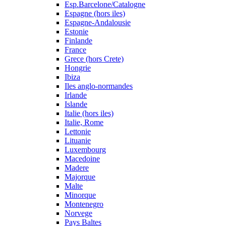
Esp.Barcelone/Catalogne
Espagne (hors iles)
Espagne-Andalousie
Estonie
Finlande
France
Grece (hors Crete)
Hongrie
Ibiza
Iles anglo-normandes
Irlande
Islande
Italie (hors iles)
Italie, Rome
Lettonie
Lituanie
Luxembourg
Macedoine
Madere
Majorque
Malte
Minorque
Montenegro
Norvege
Pays Baltes