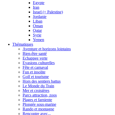
Egypte
Iran
Israel (+ Palestine)
Jordanie
Liban
Oman
Qatar
Syrie
Yemen
Thématiques
Aventure et horizons lointains
Bien-être santé
Echappee verte
Evasions culturelles
Fête et carnaval
Fun et insolite
Golf et tourisme
Hors des sentiers battus
Le Monde du Train
Mer et croisières
Parcs attraction, zoos
Plages et farniente
Plongée sous-marine
Rando et montagne
Rencontre avec...