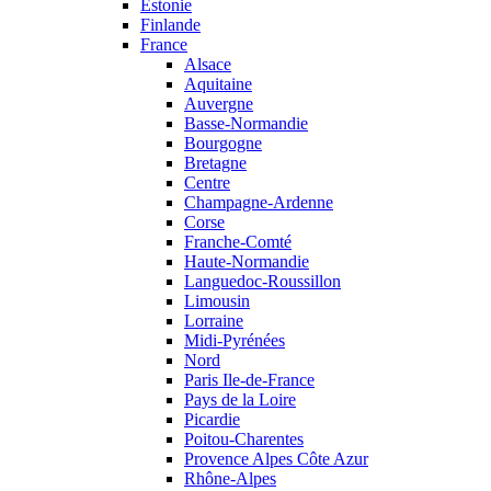
Estonie
Finlande
France
Alsace
Aquitaine
Auvergne
Basse-Normandie
Bourgogne
Bretagne
Centre
Champagne-Ardenne
Corse
Franche-Comté
Haute-Normandie
Languedoc-Roussillon
Limousin
Lorraine
Midi-Pyrénées
Nord
Paris Ile-de-France
Pays de la Loire
Picardie
Poitou-Charentes
Provence Alpes Côte Azur
Rhône-Alpes