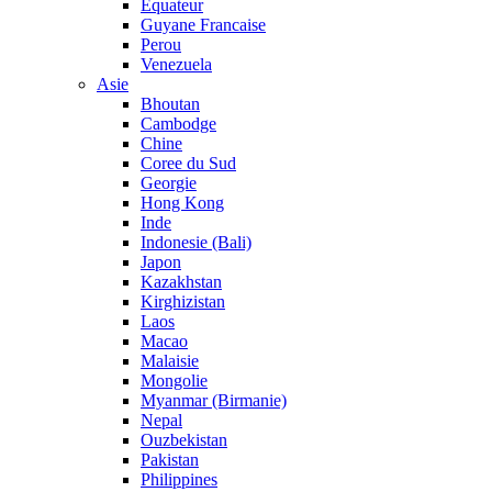
Equateur
Guyane Francaise
Perou
Venezuela
Asie
Bhoutan
Cambodge
Chine
Coree du Sud
Georgie
Hong Kong
Inde
Indonesie (Bali)
Japon
Kazakhstan
Kirghizistan
Laos
Macao
Malaisie
Mongolie
Myanmar (Birmanie)
Nepal
Ouzbekistan
Pakistan
Philippines