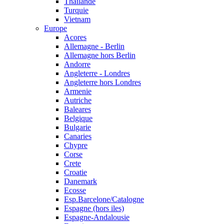
Thailande
Turquie
Vietnam
Europe
Acores
Allemagne - Berlin
Allemagne hors Berlin
Andorre
Angleterre - Londres
Angleterre hors Londres
Armenie
Autriche
Baleares
Belgique
Bulgarie
Canaries
Chypre
Corse
Crete
Croatie
Danemark
Ecosse
Esp.Barcelone/Catalogne
Espagne (hors iles)
Espagne-Andalousie