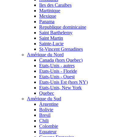
Iles des Caraibes
Martinique
Mexique
Panama
Republique dominicaine
Saint Barthelemy
Saint Martin
Sainte-Lucie
St-Vincent Grenadines
Amérique du Nord
Canada (hors Quebec)
Etats-Unis - autres
Etats-Unis - Floride
Etats-Unis - Ouest
Etats-Unis Est (hors NY)
Etats-Unis, New York
Quebec
Amérique du Sud
Argentine
Bolivie
Bresil
Chili
Colombie
Equateur