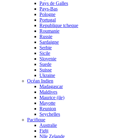
Pays de Galles
Pays-Bas
Pologne
Portugal
Republique tcheque
Roumanie
Russie
Sardaigne
Serbie
Sicile
Slovenie
Suede
Suisse
Ukraine
Océan Indien
Madagascar
Maldives
Maurice (ile)
Mayotte
Reunion
Seychelles
Pacifique
Australie
Fidji
Nlle Zelande