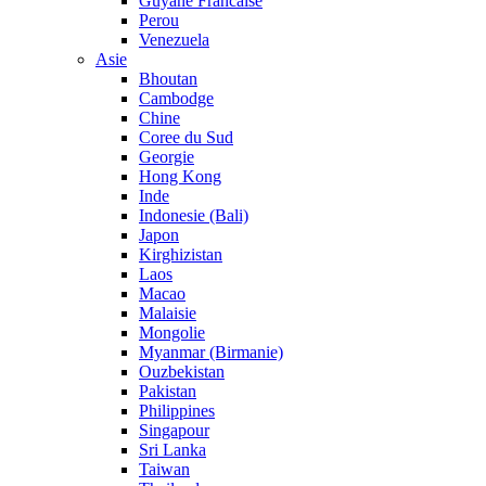
Guyane Francaise
Perou
Venezuela
Asie
Bhoutan
Cambodge
Chine
Coree du Sud
Georgie
Hong Kong
Inde
Indonesie (Bali)
Japon
Kirghizistan
Laos
Macao
Malaisie
Mongolie
Myanmar (Birmanie)
Ouzbekistan
Pakistan
Philippines
Singapour
Sri Lanka
Taiwan