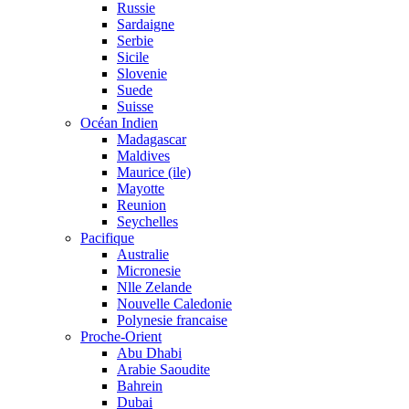
Russie
Sardaigne
Serbie
Sicile
Slovenie
Suede
Suisse
Océan Indien
Madagascar
Maldives
Maurice (ile)
Mayotte
Reunion
Seychelles
Pacifique
Australie
Micronesie
Nlle Zelande
Nouvelle Caledonie
Polynesie francaise
Proche-Orient
Abu Dhabi
Arabie Saoudite
Bahrein
Dubai