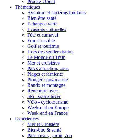
Proche-Orient
Thématiques
Aventure et horizons lointains
Bien-être santé
Echappee verte
Evasions culturelles
Fête et carnaval
Fun et insolite
Golf et tourisme
Hors des sentiers battus
Le Monde du Train
Mer et croisières
Parcs attraction, zoos
Plages et farniente
Plongée sous-marine
Rando et montagne
Rencontre avec...
Ski - sports hiver
Vélo - cyclotourisme
Week-end en Europe
Week-end en France
Expériences
Mer et Croisière
Bien-être & santé
Parc loisirs, jardin, zoo