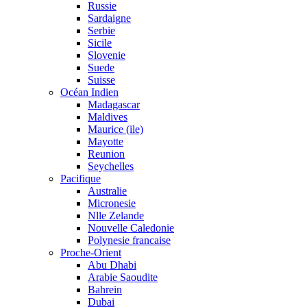
Russie
Sardaigne
Serbie
Sicile
Slovenie
Suede
Suisse
Océan Indien
Madagascar
Maldives
Maurice (ile)
Mayotte
Reunion
Seychelles
Pacifique
Australie
Micronesie
Nlle Zelande
Nouvelle Caledonie
Polynesie francaise
Proche-Orient
Abu Dhabi
Arabie Saoudite
Bahrein
Dubai