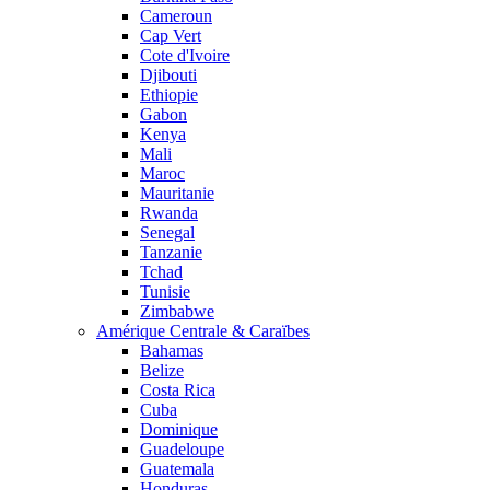
Cameroun
Cap Vert
Cote d'Ivoire
Djibouti
Ethiopie
Gabon
Kenya
Mali
Maroc
Mauritanie
Rwanda
Senegal
Tanzanie
Tchad
Tunisie
Zimbabwe
Amérique Centrale & Caraïbes
Bahamas
Belize
Costa Rica
Cuba
Dominique
Guadeloupe
Guatemala
Honduras