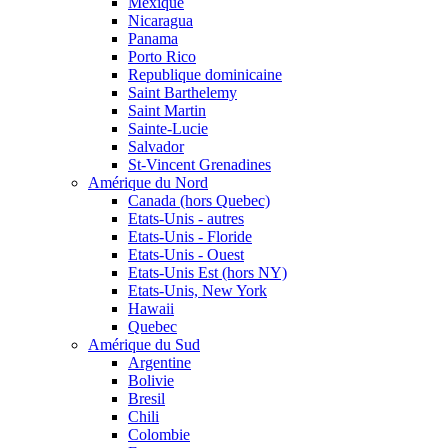
Mexique
Nicaragua
Panama
Porto Rico
Republique dominicaine
Saint Barthelemy
Saint Martin
Sainte-Lucie
Salvador
St-Vincent Grenadines
Amérique du Nord
Canada (hors Quebec)
Etats-Unis - autres
Etats-Unis - Floride
Etats-Unis - Ouest
Etats-Unis Est (hors NY)
Etats-Unis, New York
Hawaii
Quebec
Amérique du Sud
Argentine
Bolivie
Bresil
Chili
Colombie