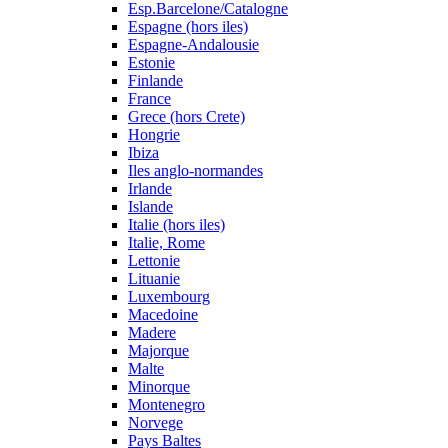
Esp.Barcelone/Catalogne
Espagne (hors iles)
Espagne-Andalousie
Estonie
Finlande
France
Grece (hors Crete)
Hongrie
Ibiza
Iles anglo-normandes
Irlande
Islande
Italie (hors iles)
Italie, Rome
Lettonie
Lituanie
Luxembourg
Macedoine
Madere
Majorque
Malte
Minorque
Montenegro
Norvege
Pays Baltes