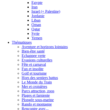
Egypte
Iran
Israel (+ Palestine)
Jordanie
Liban
Oman
Qatar
Syrie
Yemen
Thématiques
Aventure et horizons lointains
Bien-être santé
Echappee verte
Evasions culturelles
Fête et carnaval
Fun et insolite
Golf et tourisme
Hors des sentiers battus
Le Monde du Train
Mer et croisières
Parcs attraction, zoos
Plages et farniente
Plongée sous-marine
Rando et montagne
Rencontre avec...