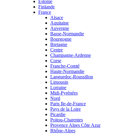
Estonie
Finlande
France
Alsace
Aquitaine
Auvergne
Basse-Normandie
Bourgogne
Bretagne
Centre
Champagne-Ardenne
Corse
Franche-Comté
Haute-Normandie
Languedoc-Roussillon
Limousin
Lorraine
Midi-Pyrénées
Nord
Paris Ile-de-France
Pays de la Loire
Picardie
Poitou-Charentes
Provence Alpes Côte Azur
Rhône-Alpes