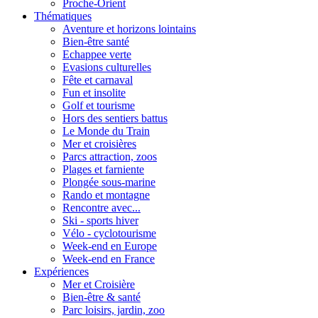
Proche-Orient
Thématiques
Aventure et horizons lointains
Bien-être santé
Echappee verte
Evasions culturelles
Fête et carnaval
Fun et insolite
Golf et tourisme
Hors des sentiers battus
Le Monde du Train
Mer et croisières
Parcs attraction, zoos
Plages et farniente
Plongée sous-marine
Rando et montagne
Rencontre avec...
Ski - sports hiver
Vélo - cyclotourisme
Week-end en Europe
Week-end en France
Expériences
Mer et Croisière
Bien-être & santé
Parc loisirs, jardin, zoo