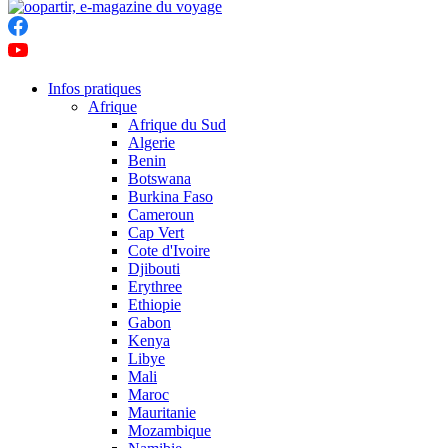
Infos pratiques
Afrique
Afrique du Sud
Algerie
Benin
Botswana
Burkina Faso
Cameroun
Cap Vert
Cote d'Ivoire
Djibouti
Erythree
Ethiopie
Gabon
Kenya
Libye
Mali
Maroc
Mauritanie
Mozambique