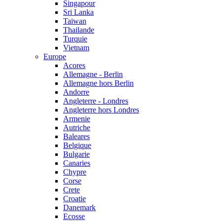
Singapour
Sri Lanka
Taiwan
Thailande
Turquie
Vietnam
Europe
Acores
Allemagne - Berlin
Allemagne hors Berlin
Andorre
Angleterre - Londres
Angleterre hors Londres
Armenie
Autriche
Baleares
Belgique
Bulgarie
Canaries
Chypre
Corse
Crete
Croatie
Danemark
Ecosse