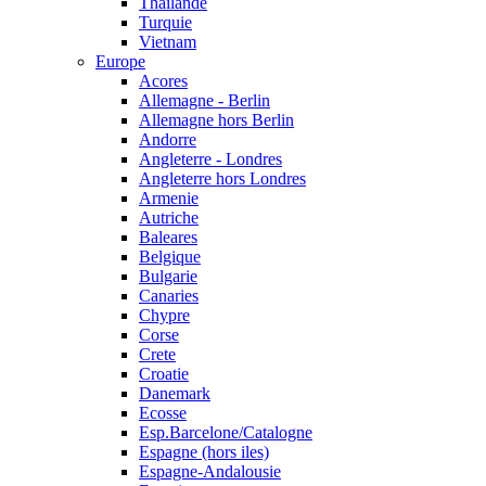
Thailande
Turquie
Vietnam
Europe
Acores
Allemagne - Berlin
Allemagne hors Berlin
Andorre
Angleterre - Londres
Angleterre hors Londres
Armenie
Autriche
Baleares
Belgique
Bulgarie
Canaries
Chypre
Corse
Crete
Croatie
Danemark
Ecosse
Esp.Barcelone/Catalogne
Espagne (hors iles)
Espagne-Andalousie