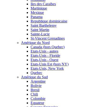
Iles des Caraibes
Martinique
Mexique
Panama
Republique dominicaine
Saint Barthelemy
Saint Martin
Sainte-Lucie
St-Vincent Grenadines
Amérique du Nord
Canada (hors Quebec)
Etats-Unis - autres
Etats-Unis - Floride
Etats-Unis - Ouest
Etats-Unis Est (hors NY)
Etats-Unis, New York
Quebec
Amérique du Sud
Argentine
Bolivie
Bresil
Chili
Colombie
Equateur