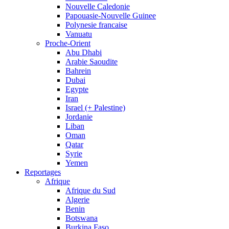
Nouvelle Caledonie
Papouasie-Nouvelle Guinee
Polynesie francaise
Vanuatu
Proche-Orient
Abu Dhabi
Arabie Saoudite
Bahrein
Dubai
Egypte
Iran
Israel (+ Palestine)
Jordanie
Liban
Oman
Qatar
Syrie
Yemen
Reportages
Afrique
Afrique du Sud
Algerie
Benin
Botswana
Burkina Faso