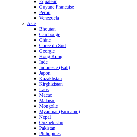
Equateur
Guyane Francaise
Perou
Venezuela
Asie
Bhoutan
Cambodge
Chine
Coree du Sud
Georgie
Hong Kong
Inde
Indonesie (Bali)
Japon
Kazakhstan
Kirghizistan
Laos
Macao
Malaisie
Mongolie
Myanmar (Birmanie)
Nepal
Ouzbekistan
Pakistan
Philippines