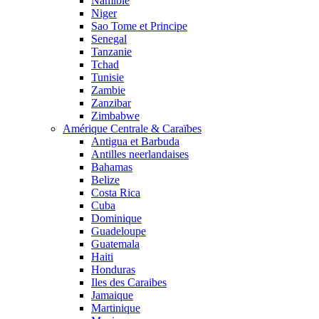
Namibie
Niger
Sao Tome et Principe
Senegal
Tanzanie
Tchad
Tunisie
Zambie
Zanzibar
Zimbabwe
Amérique Centrale & Caraïbes
Antigua et Barbuda
Antilles neerlandaises
Bahamas
Belize
Costa Rica
Cuba
Dominique
Guadeloupe
Guatemala
Haiti
Honduras
Iles des Caraibes
Jamaique
Martinique