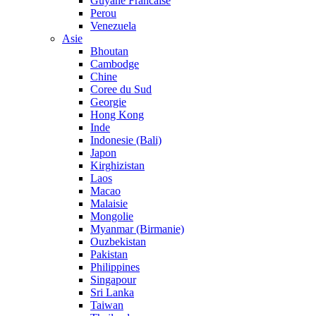
Guyane Francaise
Perou
Venezuela
Asie
Bhoutan
Cambodge
Chine
Coree du Sud
Georgie
Hong Kong
Inde
Indonesie (Bali)
Japon
Kirghizistan
Laos
Macao
Malaisie
Mongolie
Myanmar (Birmanie)
Ouzbekistan
Pakistan
Philippines
Singapour
Sri Lanka
Taiwan