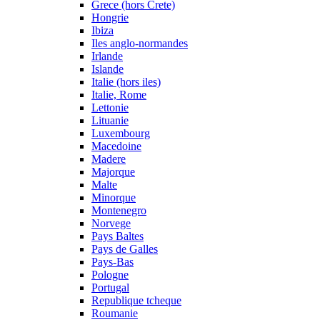
Grece (hors Crete)
Hongrie
Ibiza
Iles anglo-normandes
Irlande
Islande
Italie (hors iles)
Italie, Rome
Lettonie
Lituanie
Luxembourg
Macedoine
Madere
Majorque
Malte
Minorque
Montenegro
Norvege
Pays Baltes
Pays de Galles
Pays-Bas
Pologne
Portugal
Republique tcheque
Roumanie