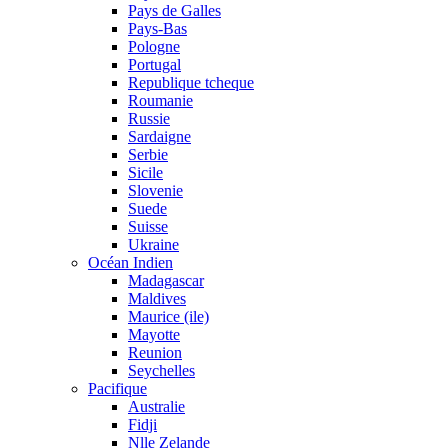
Pays de Galles
Pays-Bas
Pologne
Portugal
Republique tcheque
Roumanie
Russie
Sardaigne
Serbie
Sicile
Slovenie
Suede
Suisse
Ukraine
Océan Indien
Madagascar
Maldives
Maurice (ile)
Mayotte
Reunion
Seychelles
Pacifique
Australie
Fidji
Nlle Zelande