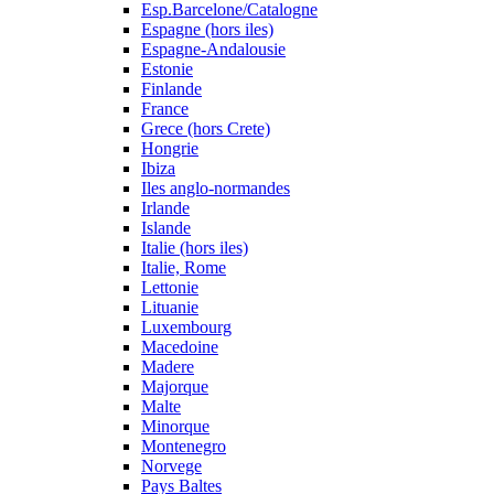
Esp.Barcelone/Catalogne
Espagne (hors iles)
Espagne-Andalousie
Estonie
Finlande
France
Grece (hors Crete)
Hongrie
Ibiza
Iles anglo-normandes
Irlande
Islande
Italie (hors iles)
Italie, Rome
Lettonie
Lituanie
Luxembourg
Macedoine
Madere
Majorque
Malte
Minorque
Montenegro
Norvege
Pays Baltes