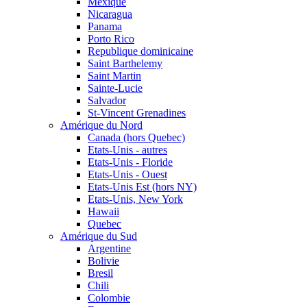
Mexique
Nicaragua
Panama
Porto Rico
Republique dominicaine
Saint Barthelemy
Saint Martin
Sainte-Lucie
Salvador
St-Vincent Grenadines
Amérique du Nord
Canada (hors Quebec)
Etats-Unis - autres
Etats-Unis - Floride
Etats-Unis - Ouest
Etats-Unis Est (hors NY)
Etats-Unis, New York
Hawaii
Quebec
Amérique du Sud
Argentine
Bolivie
Bresil
Chili
Colombie