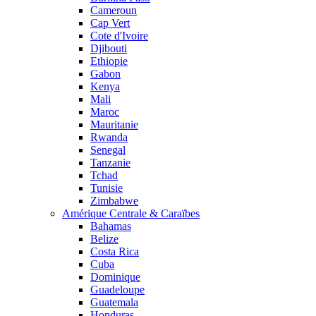
Cameroun
Cap Vert
Cote d'Ivoire
Djibouti
Ethiopie
Gabon
Kenya
Mali
Maroc
Mauritanie
Rwanda
Senegal
Tanzanie
Tchad
Tunisie
Zimbabwe
Amérique Centrale & Caraïbes
Bahamas
Belize
Costa Rica
Cuba
Dominique
Guadeloupe
Guatemala
Honduras