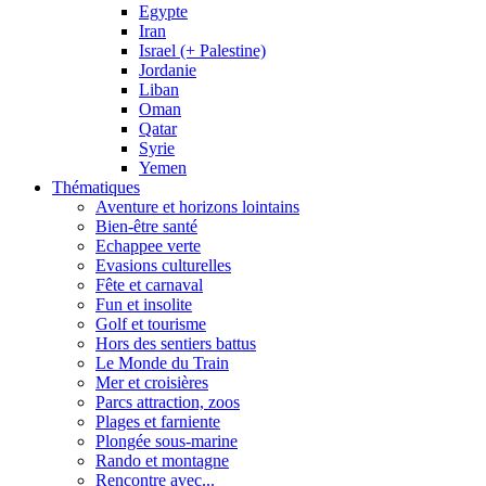
Egypte
Iran
Israel (+ Palestine)
Jordanie
Liban
Oman
Qatar
Syrie
Yemen
Thématiques
Aventure et horizons lointains
Bien-être santé
Echappee verte
Evasions culturelles
Fête et carnaval
Fun et insolite
Golf et tourisme
Hors des sentiers battus
Le Monde du Train
Mer et croisières
Parcs attraction, zoos
Plages et farniente
Plongée sous-marine
Rando et montagne
Rencontre avec...