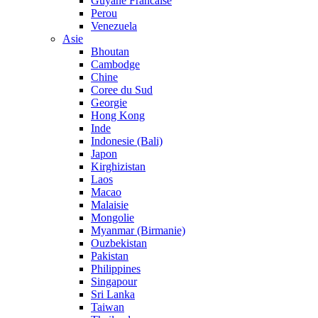
Guyane Francaise
Perou
Venezuela
Asie
Bhoutan
Cambodge
Chine
Coree du Sud
Georgie
Hong Kong
Inde
Indonesie (Bali)
Japon
Kirghizistan
Laos
Macao
Malaisie
Mongolie
Myanmar (Birmanie)
Ouzbekistan
Pakistan
Philippines
Singapour
Sri Lanka
Taiwan