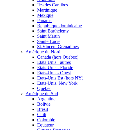
Iles des Caraibes
Martinique
Mexique
Panama
Republique dominicaine
Saint Barthelemy
Saint Martin
Sainte-Lucie
St-Vincent Grenadines
Amérique du Nord
Canada (hors Quebec)
Etats-Unis - autres
Etats-Unis - Floride
Etats-Unis - Ouest
Etats-Unis Est (hors NY)
Etats-Unis, New York
Quebec
Amérique du Sud
Argentine
Bolivie
Bresil
Chili
Colombie
Equateur