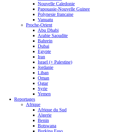
Nouvelle Caledonie
Papouasie-Nouvelle Guinee
Polynesie francaise
Vanuatu
Proche-Orient
Abu Dhabi
Arabie Saoudite
Bahrein
Dubai
Egypte
Iran
Israel (+ Palestine)
Jordanie
Liban
Oman
Qatar
Syrie
Yemen
Reportages
Afrique
Afrique du Sud
Algerie
Benin
Botswana
Burkina Faso