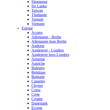
Singapour
Sri Lanka
Taiwan
Thailande
Turquie
Vietnam
Europe
Acores
Allemagne - Berlin
Allemagne hors Berlin
Andorre
Angleterre - Londres
Angleterre hors Londres
Armenie
Autriche
Baleares
Belgique
Bulgarie
Canaries
Chypre
Corse
Crete
Croatie
Danemark
Ecosse