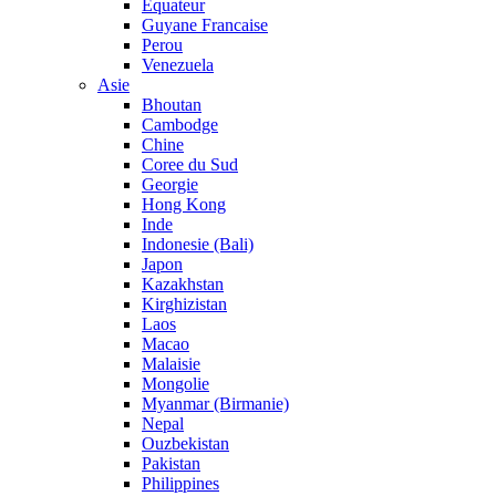
Equateur
Guyane Francaise
Perou
Venezuela
Asie
Bhoutan
Cambodge
Chine
Coree du Sud
Georgie
Hong Kong
Inde
Indonesie (Bali)
Japon
Kazakhstan
Kirghizistan
Laos
Macao
Malaisie
Mongolie
Myanmar (Birmanie)
Nepal
Ouzbekistan
Pakistan
Philippines