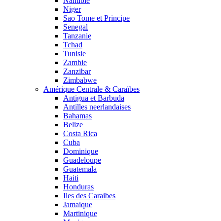
Namibie
Niger
Sao Tome et Principe
Senegal
Tanzanie
Tchad
Tunisie
Zambie
Zanzibar
Zimbabwe
Amérique Centrale & Caraïbes
Antigua et Barbuda
Antilles neerlandaises
Bahamas
Belize
Costa Rica
Cuba
Dominique
Guadeloupe
Guatemala
Haiti
Honduras
Iles des Caraibes
Jamaique
Martinique