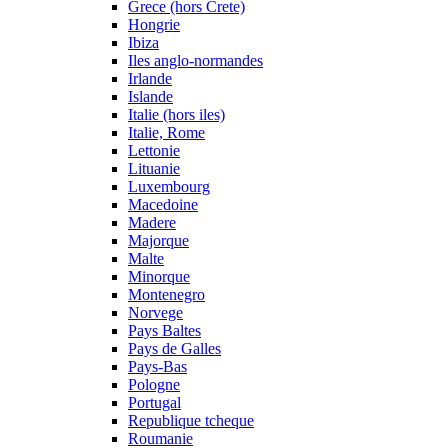
Grece (hors Crete)
Hongrie
Ibiza
Iles anglo-normandes
Irlande
Islande
Italie (hors iles)
Italie, Rome
Lettonie
Lituanie
Luxembourg
Macedoine
Madere
Majorque
Malte
Minorque
Montenegro
Norvege
Pays Baltes
Pays de Galles
Pays-Bas
Pologne
Portugal
Republique tcheque
Roumanie