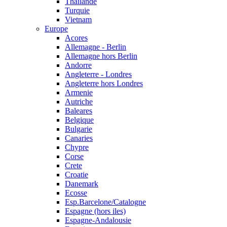
Thailande
Turquie
Vietnam
Europe
Acores
Allemagne - Berlin
Allemagne hors Berlin
Andorre
Angleterre - Londres
Angleterre hors Londres
Armenie
Autriche
Baleares
Belgique
Bulgarie
Canaries
Chypre
Corse
Crete
Croatie
Danemark
Ecosse
Esp.Barcelone/Catalogne
Espagne (hors iles)
Espagne-Andalousie