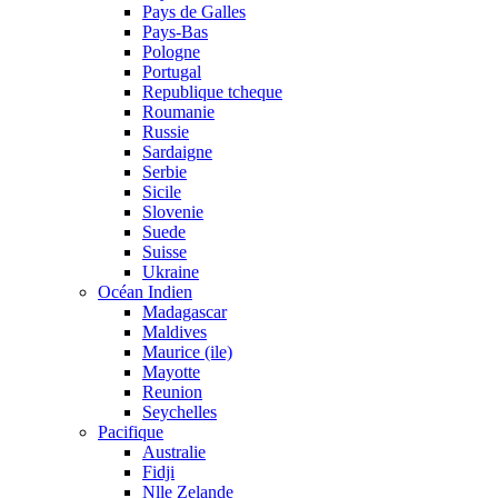
Pays de Galles
Pays-Bas
Pologne
Portugal
Republique tcheque
Roumanie
Russie
Sardaigne
Serbie
Sicile
Slovenie
Suede
Suisse
Ukraine
Océan Indien
Madagascar
Maldives
Maurice (ile)
Mayotte
Reunion
Seychelles
Pacifique
Australie
Fidji
Nlle Zelande