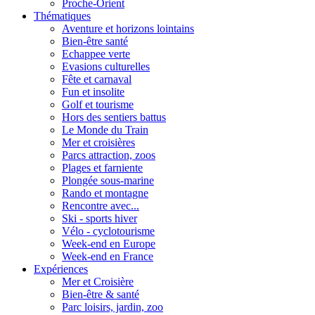
Proche-Orient
Thématiques
Aventure et horizons lointains
Bien-être santé
Echappee verte
Evasions culturelles
Fête et carnaval
Fun et insolite
Golf et tourisme
Hors des sentiers battus
Le Monde du Train
Mer et croisières
Parcs attraction, zoos
Plages et farniente
Plongée sous-marine
Rando et montagne
Rencontre avec...
Ski - sports hiver
Vélo - cyclotourisme
Week-end en Europe
Week-end en France
Expériences
Mer et Croisière
Bien-être & santé
Parc loisirs, jardin, zoo