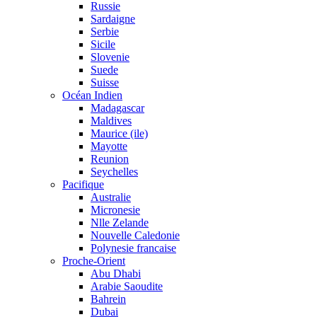
Russie
Sardaigne
Serbie
Sicile
Slovenie
Suede
Suisse
Océan Indien
Madagascar
Maldives
Maurice (ile)
Mayotte
Reunion
Seychelles
Pacifique
Australie
Micronesie
Nlle Zelande
Nouvelle Caledonie
Polynesie francaise
Proche-Orient
Abu Dhabi
Arabie Saoudite
Bahrein
Dubai