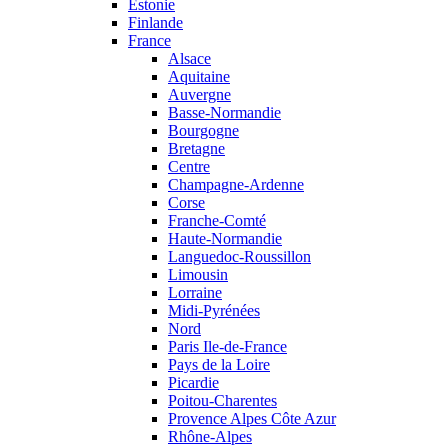
Estonie
Finlande
France
Alsace
Aquitaine
Auvergne
Basse-Normandie
Bourgogne
Bretagne
Centre
Champagne-Ardenne
Corse
Franche-Comté
Haute-Normandie
Languedoc-Roussillon
Limousin
Lorraine
Midi-Pyrénées
Nord
Paris Ile-de-France
Pays de la Loire
Picardie
Poitou-Charentes
Provence Alpes Côte Azur
Rhône-Alpes