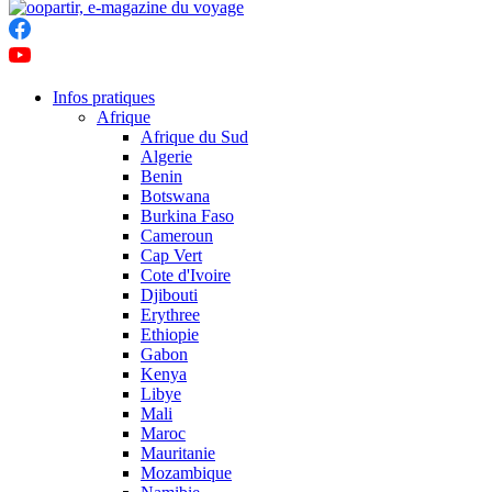
Infos pratiques
Afrique
Afrique du Sud
Algerie
Benin
Botswana
Burkina Faso
Cameroun
Cap Vert
Cote d'Ivoire
Djibouti
Erythree
Ethiopie
Gabon
Kenya
Libye
Mali
Maroc
Mauritanie
Mozambique