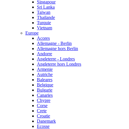
Singapour
Sri Lanka
Taiwan
Thailande
Turquie
Vietnam
Europe
Acores
Allemagne - Berlin
Allemagne hors Berlin
Andorre
Angleterre - Londres
Angleterre hors Londres
Armenie
Autriche
Baleares
Belgique
Bulgarie
Canaries
Chypre
Corse
Crete
Croatie
Danemark
Ecosse