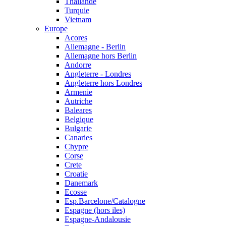
Thailande
Turquie
Vietnam
Europe
Acores
Allemagne - Berlin
Allemagne hors Berlin
Andorre
Angleterre - Londres
Angleterre hors Londres
Armenie
Autriche
Baleares
Belgique
Bulgarie
Canaries
Chypre
Corse
Crete
Croatie
Danemark
Ecosse
Esp.Barcelone/Catalogne
Espagne (hors iles)
Espagne-Andalousie