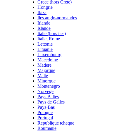
Grece (hors Crete)
Hongrie
Ibiza
Iles anglo-normandes
Irlande
Islande
Italie (hors iles)
Italie, Rome
Lettonie
Lituanie
Luxembourg
Macedoine
Madere
Majorque
Malte
Minorque
Montenegro
Norvege
Pays Baltes
Pays de Galles
Pays-Bas
Pologne
Portugal
Republique tcheque
Roumanie