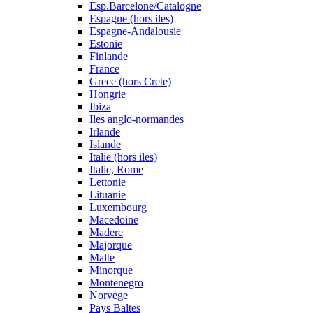
Esp.Barcelone/Catalogne
Espagne (hors iles)
Espagne-Andalousie
Estonie
Finlande
France
Grece (hors Crete)
Hongrie
Ibiza
Iles anglo-normandes
Irlande
Islande
Italie (hors iles)
Italie, Rome
Lettonie
Lituanie
Luxembourg
Macedoine
Madere
Majorque
Malte
Minorque
Montenegro
Norvege
Pays Baltes