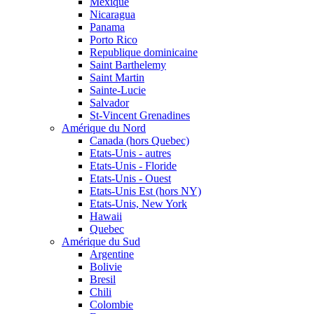
Mexique
Nicaragua
Panama
Porto Rico
Republique dominicaine
Saint Barthelemy
Saint Martin
Sainte-Lucie
Salvador
St-Vincent Grenadines
Amérique du Nord
Canada (hors Quebec)
Etats-Unis - autres
Etats-Unis - Floride
Etats-Unis - Ouest
Etats-Unis Est (hors NY)
Etats-Unis, New York
Hawaii
Quebec
Amérique du Sud
Argentine
Bolivie
Bresil
Chili
Colombie