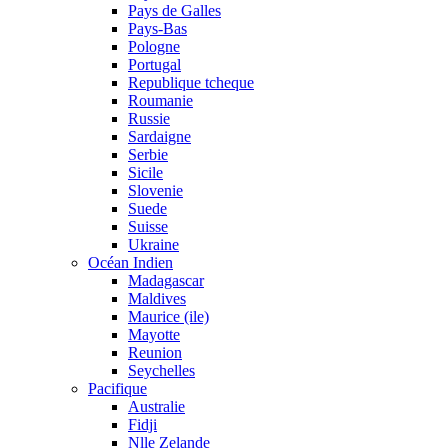
Pays de Galles
Pays-Bas
Pologne
Portugal
Republique tcheque
Roumanie
Russie
Sardaigne
Serbie
Sicile
Slovenie
Suede
Suisse
Ukraine
Océan Indien
Madagascar
Maldives
Maurice (ile)
Mayotte
Reunion
Seychelles
Pacifique
Australie
Fidji
Nlle Zelande