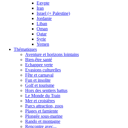
Egypte
Iran
Israel (+ Palestine)
Jordanie
Liban
Oman
Qatar
Syrie
Yemen
Thématiques
Aventure et horizons lointains
Bien-être santé
Echappee verte
Evasions culturelles
Fête et carnaval
Fun et insolite
Golf et tourisme
Hors des sentiers battus
Le Monde du Train
Mer et croisières
Parcs attraction, zoos
Plages et farniente
Plongée sous-marine
Rando et montagne
Rencontre avec...