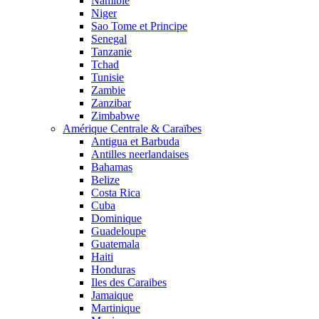
Namibie
Niger
Sao Tome et Principe
Senegal
Tanzanie
Tchad
Tunisie
Zambie
Zanzibar
Zimbabwe
Amérique Centrale & Caraïbes
Antigua et Barbuda
Antilles neerlandaises
Bahamas
Belize
Costa Rica
Cuba
Dominique
Guadeloupe
Guatemala
Haiti
Honduras
Iles des Caraibes
Jamaique
Martinique