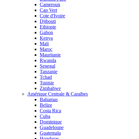
Cameroun
Cap Vert
Cote d'Ivoire
Djibouti
Ethiopie
Gabon
Kenya
Mali
Maroc
Mauritanie
Rwanda
Senegal
Tanzanie
Tchad
Tunisie
Zimbabwe
Amérique Centrale & Caraïbes
Bahamas
Belize
Costa Rica
Cuba
Dominique
Guadeloupe
Guatemala
Honduras