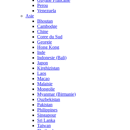
Guyane Francaise
Perou
Venezuela
Asie
Bhoutan
Cambodge
Chine
Coree du Sud
Georgie
Hong Kong
Inde
Indonesie (Bali)
Japon
Kirghizistan
Laos
Macao
Malaisie
Mongolie
Myanmar (Birmanie)
Ouzbekistan
Pakistan
Philippines
Singapour
Sri Lanka
Taiwan