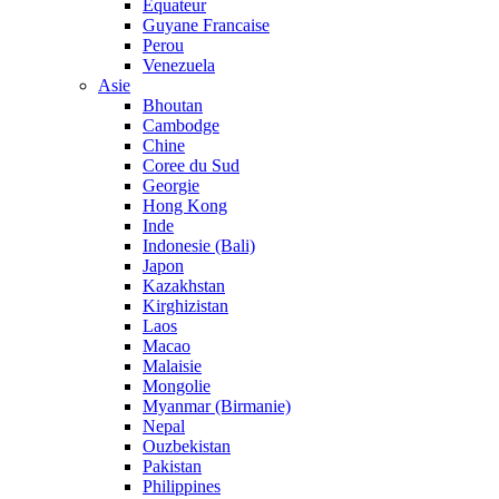
Equateur
Guyane Francaise
Perou
Venezuela
Asie
Bhoutan
Cambodge
Chine
Coree du Sud
Georgie
Hong Kong
Inde
Indonesie (Bali)
Japon
Kazakhstan
Kirghizistan
Laos
Macao
Malaisie
Mongolie
Myanmar (Birmanie)
Nepal
Ouzbekistan
Pakistan
Philippines