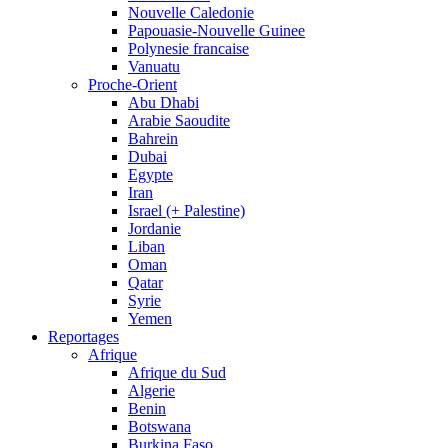
Nouvelle Caledonie
Papouasie-Nouvelle Guinee
Polynesie francaise
Vanuatu
Proche-Orient
Abu Dhabi
Arabie Saoudite
Bahrein
Dubai
Egypte
Iran
Israel (+ Palestine)
Jordanie
Liban
Oman
Qatar
Syrie
Yemen
Reportages
Afrique
Afrique du Sud
Algerie
Benin
Botswana
Burkina Faso