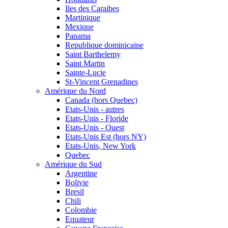
Iles des Caraibes
Martinique
Mexique
Panama
Republique dominicaine
Saint Barthelemy
Saint Martin
Sainte-Lucie
St-Vincent Grenadines
Amérique du Nord
Canada (hors Quebec)
Etats-Unis - autres
Etats-Unis - Floride
Etats-Unis - Ouest
Etats-Unis Est (hors NY)
Etats-Unis, New York
Quebec
Amérique du Sud
Argentine
Bolivie
Bresil
Chili
Colombie
Equateur