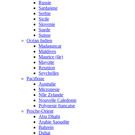
Russie
Sardaigne
Serbie
Sicile
Slovenie
Suede
Suisse
Océan Indien
Madagascar
Maldives
Maurice (ile)
Mayotte
Reunion
Seychelles
Pacifique
Australie
Micronesie
Nlle Zelande
Nouvelle Caledonie
Polynesie francaise
Proche-Orient
Abu Dhabi
Arabie Saoudite
Bahrein
Dubai