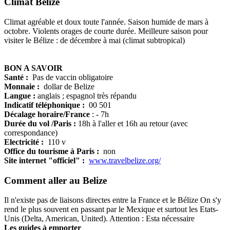
Climat Bélize
Climat agréable et doux toute l'année. Saison humide de mars à
octobre. Violents orages de courte durée. Meilleure saison pour
visiter le Bélize : de décembre à mai (climat subtropical)
BON A SAVOIR
Santé :
Pas de vaccin obligatoire
Monnaie :
dollar de Belize
Langue :
anglais ; espagnol très répandu
Indicatif téléphonique :
00 501
Décalage horaire/France
: - 7h
Durée du vol /Paris :
18h à l'aller et 16h au retour (avec
correspondance)
Electricité :
110 v
Office du tourisme à Paris :
non
Site internet "officiel" :
www.travelbelize.org/
Comment aller au Belize
Il n'existe pas de liaisons directes entre la France et le Bélize On s'y
rend le plus souvent en passant par le Mexique et surtout les Etats-
Unis (Delta, American, United). Attention : Esta nécessaire
Les guides à emporter