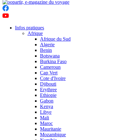
Infos pratiques
Afrique
Afrique du Sud
Algerie
Benin
Botswana
Burkina Faso
Cameroun
Cap Vert
Cote d'Ivoire
Djibouti
Erythree
Ethiopie
Gabon
Kenya
Libye
Mali
Maroc
Mauritanie
Mozambique