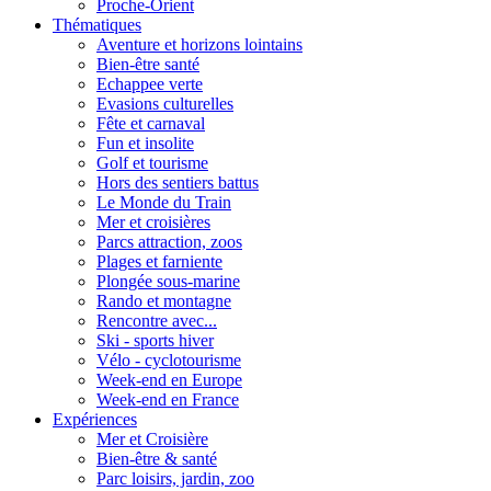
Proche-Orient
Thématiques
Aventure et horizons lointains
Bien-être santé
Echappee verte
Evasions culturelles
Fête et carnaval
Fun et insolite
Golf et tourisme
Hors des sentiers battus
Le Monde du Train
Mer et croisières
Parcs attraction, zoos
Plages et farniente
Plongée sous-marine
Rando et montagne
Rencontre avec...
Ski - sports hiver
Vélo - cyclotourisme
Week-end en Europe
Week-end en France
Expériences
Mer et Croisière
Bien-être & santé
Parc loisirs, jardin, zoo