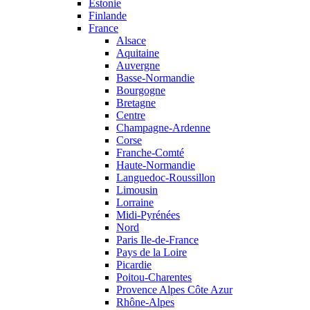
Estonie
Finlande
France
Alsace
Aquitaine
Auvergne
Basse-Normandie
Bourgogne
Bretagne
Centre
Champagne-Ardenne
Corse
Franche-Comté
Haute-Normandie
Languedoc-Roussillon
Limousin
Lorraine
Midi-Pyrénées
Nord
Paris Ile-de-France
Pays de la Loire
Picardie
Poitou-Charentes
Provence Alpes Côte Azur
Rhône-Alpes