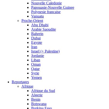
Nouvelle Caledonie
Papouasie-Nouvelle Guinee
Polynesie francaise
Vanuatu
Proche-Orient
Abu Dhabi
Arabie Saoudite
Bahrein
Dubai
Egypte
Iran
Israel (+ Palestine)
Jordanie
Liban
Oman
Qatar
Syrie
Yemen
Reportages
Afrique
Afrique du Sud
Algerie
Benin
Botswana
Burkina Faso