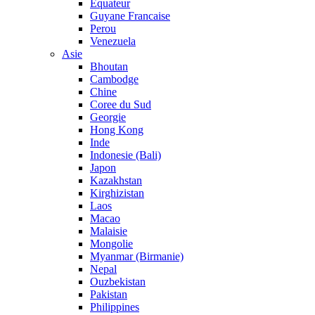
Equateur
Guyane Francaise
Perou
Venezuela
Asie
Bhoutan
Cambodge
Chine
Coree du Sud
Georgie
Hong Kong
Inde
Indonesie (Bali)
Japon
Kazakhstan
Kirghizistan
Laos
Macao
Malaisie
Mongolie
Myanmar (Birmanie)
Nepal
Ouzbekistan
Pakistan
Philippines