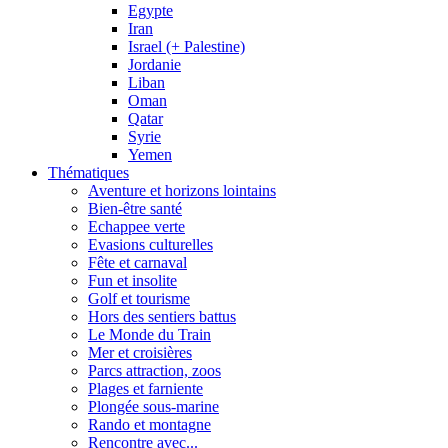
Egypte
Iran
Israel (+ Palestine)
Jordanie
Liban
Oman
Qatar
Syrie
Yemen
Thématiques
Aventure et horizons lointains
Bien-être santé
Echappee verte
Evasions culturelles
Fête et carnaval
Fun et insolite
Golf et tourisme
Hors des sentiers battus
Le Monde du Train
Mer et croisières
Parcs attraction, zoos
Plages et farniente
Plongée sous-marine
Rando et montagne
Rencontre avec...