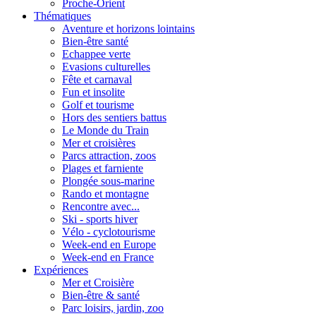
Proche-Orient
Thématiques
Aventure et horizons lointains
Bien-être santé
Echappee verte
Evasions culturelles
Fête et carnaval
Fun et insolite
Golf et tourisme
Hors des sentiers battus
Le Monde du Train
Mer et croisières
Parcs attraction, zoos
Plages et farniente
Plongée sous-marine
Rando et montagne
Rencontre avec...
Ski - sports hiver
Vélo - cyclotourisme
Week-end en Europe
Week-end en France
Expériences
Mer et Croisière
Bien-être & santé
Parc loisirs, jardin, zoo