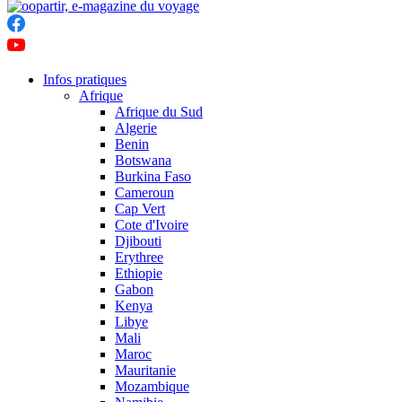
Infos pratiques
Afrique
Afrique du Sud
Algerie
Benin
Botswana
Burkina Faso
Cameroun
Cap Vert
Cote d'Ivoire
Djibouti
Erythree
Ethiopie
Gabon
Kenya
Libye
Mali
Maroc
Mauritanie
Mozambique