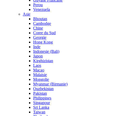
Guyane Francaise
Perou
Venezuela
Asie
Bhoutan
Cambodge
Chine
Coree du Sud
Georgie
Hong Kong
Inde
Indonesie (Bali)
Japon
Kirghizistan
Laos
Macao
Malaisie
Mongolie
Myanmar (Birmanie)
Ouzbekistan
Pakistan
Philippines
Singapour
Sri Lanka
Taiwan