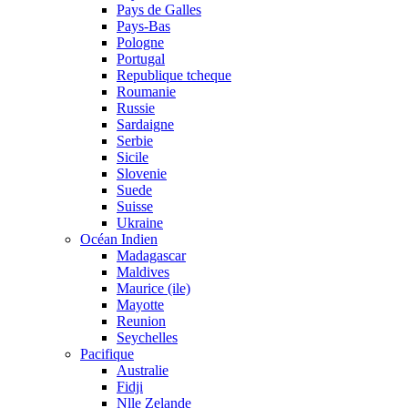
Pays de Galles
Pays-Bas
Pologne
Portugal
Republique tcheque
Roumanie
Russie
Sardaigne
Serbie
Sicile
Slovenie
Suede
Suisse
Ukraine
Océan Indien
Madagascar
Maldives
Maurice (ile)
Mayotte
Reunion
Seychelles
Pacifique
Australie
Fidji
Nlle Zelande