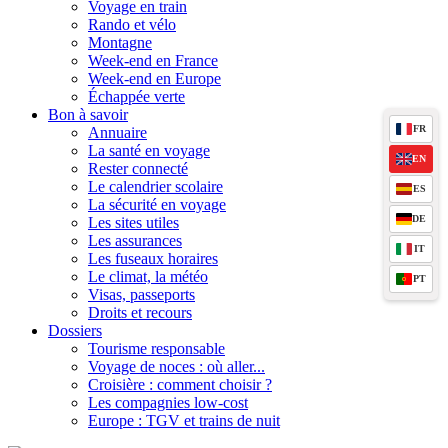
Voyage en train
Rando et vélo
Montagne
Week-end en France
Week-end en Europe
Échappée verte
Bon à savoir
FR
Annuaire
La santé en voyage
EN
Rester connecté
Le calendrier scolaire
ES
La sécurité en voyage
DE
Les sites utiles
Les assurances
IT
Les fuseaux horaires
Le climat, la météo
PT
Visas, passeports
Droits et recours
Dossiers
Tourisme responsable
Voyage de noces : où aller...
Croisière : comment choisir ?
Les compagnies low-cost
Europe : TGV et trains de nuit