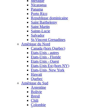
Mexique
Nicaragua
Panama
Porto Rico
Republique dominicaine
Saint Barthelemy
Saint Martin
Sainte-Lucie
Salvador
St-Vincent Grenadines
Amérique du Nord
Canada (hors Quebec)
Etats-Unis - autres
Etats-Unis - Floride
Etats-Unis - Ouest
Etats-Unis Est (hors NY)
Etats-Unis, New York
Hawaii
Quebec
Amérique du Sud
Argentine
Bolivie
Bresil
Chili
Colombie