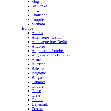
Singapour
Sri Lanka
Taiwan
Thailande
Turquie
Vietnam
Europe
Acores
Allemagne - Berlin
Allemagne hors Berlin
Andorre
Angleterre - Londres
Angleterre hors Londres
Armenie
Autriche
Baleares
Belgique
Bulgarie
Canaries
Chypre
Corse
Crete
Croatie
Danemark
Ecosse