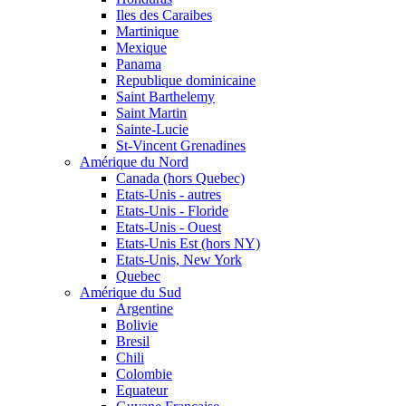
Iles des Caraibes
Martinique
Mexique
Panama
Republique dominicaine
Saint Barthelemy
Saint Martin
Sainte-Lucie
St-Vincent Grenadines
Amérique du Nord
Canada (hors Quebec)
Etats-Unis - autres
Etats-Unis - Floride
Etats-Unis - Ouest
Etats-Unis Est (hors NY)
Etats-Unis, New York
Quebec
Amérique du Sud
Argentine
Bolivie
Bresil
Chili
Colombie
Equateur