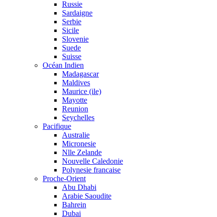
Russie
Sardaigne
Serbie
Sicile
Slovenie
Suede
Suisse
Océan Indien
Madagascar
Maldives
Maurice (ile)
Mayotte
Reunion
Seychelles
Pacifique
Australie
Micronesie
Nlle Zelande
Nouvelle Caledonie
Polynesie francaise
Proche-Orient
Abu Dhabi
Arabie Saoudite
Bahrein
Dubai