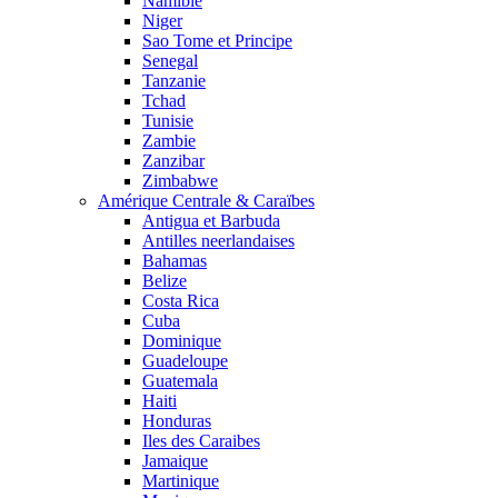
Namibie
Niger
Sao Tome et Principe
Senegal
Tanzanie
Tchad
Tunisie
Zambie
Zanzibar
Zimbabwe
Amérique Centrale & Caraïbes
Antigua et Barbuda
Antilles neerlandaises
Bahamas
Belize
Costa Rica
Cuba
Dominique
Guadeloupe
Guatemala
Haiti
Honduras
Iles des Caraibes
Jamaique
Martinique