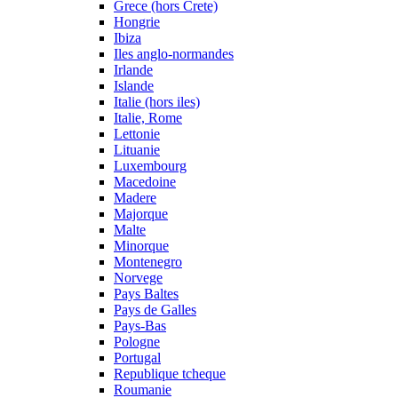
Grece (hors Crete)
Hongrie
Ibiza
Iles anglo-normandes
Irlande
Islande
Italie (hors iles)
Italie, Rome
Lettonie
Lituanie
Luxembourg
Macedoine
Madere
Majorque
Malte
Minorque
Montenegro
Norvege
Pays Baltes
Pays de Galles
Pays-Bas
Pologne
Portugal
Republique tcheque
Roumanie