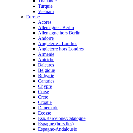
Thailande
Turquie
Vietnam
Europe
Acores
Allemagne - Berlin
Allemagne hors Berlin
Andorre
Angleterre - Londres
Angleterre hors Londres
Armenie
Autriche
Baleares
Belgique
Bulgarie
Canaries
Chypre
Corse
Crete
Croatie
Danemark
Ecosse
Esp.Barcelone/Catalogne
Espagne (hors iles)
Espagne-Andalousie