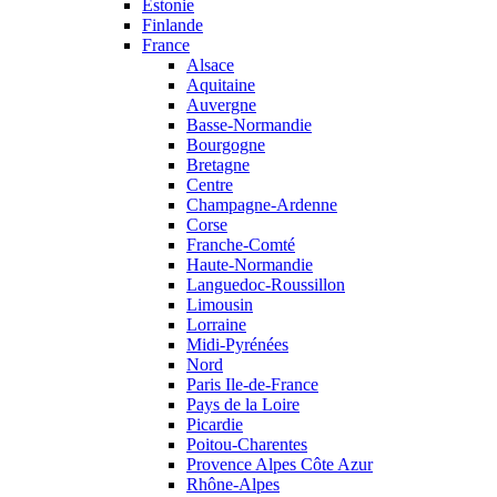
Estonie
Finlande
France
Alsace
Aquitaine
Auvergne
Basse-Normandie
Bourgogne
Bretagne
Centre
Champagne-Ardenne
Corse
Franche-Comté
Haute-Normandie
Languedoc-Roussillon
Limousin
Lorraine
Midi-Pyrénées
Nord
Paris Ile-de-France
Pays de la Loire
Picardie
Poitou-Charentes
Provence Alpes Côte Azur
Rhône-Alpes