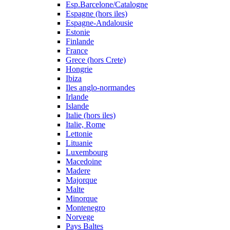
Esp.Barcelone/Catalogne
Espagne (hors iles)
Espagne-Andalousie
Estonie
Finlande
France
Grece (hors Crete)
Hongrie
Ibiza
Iles anglo-normandes
Irlande
Islande
Italie (hors iles)
Italie, Rome
Lettonie
Lituanie
Luxembourg
Macedoine
Madere
Majorque
Malte
Minorque
Montenegro
Norvege
Pays Baltes