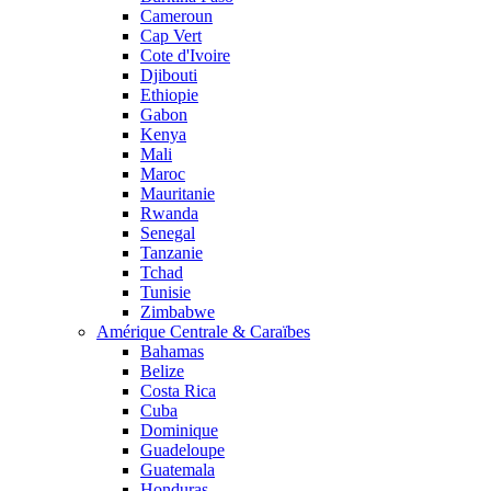
Cameroun
Cap Vert
Cote d'Ivoire
Djibouti
Ethiopie
Gabon
Kenya
Mali
Maroc
Mauritanie
Rwanda
Senegal
Tanzanie
Tchad
Tunisie
Zimbabwe
Amérique Centrale & Caraïbes
Bahamas
Belize
Costa Rica
Cuba
Dominique
Guadeloupe
Guatemala
Honduras