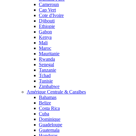
Cameroun
Cap Vert
Cote d'Ivoire
Djibouti
Ethiopie
Gabon
Kenya
Mali
Maroc
Mauritanie
Rwanda
Senegal
Tanzanie
Tchad
Tunisie
Zimbabwe
Amérique Centrale & Caraïbes
Bahamas
Belize
Costa Rica
Cuba
Dominique
Guadeloupe
Guatemala
Honduras