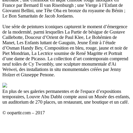
France par Bernard II van Risenburgh ; une Vierge à l’Enfant de
Giovanni Bellini, une Tête Oba en bronze du royaume du Bénin ;
Le Bon Samaritain de Jacob Jordaens.
Une série de peintures iconiques capturent le moment d’émergence
de la modernité, parmi lesquelles La Partie de bésigue de Gustave
Caillebotte, Douceur d’Orient de Paul Klee, Le Bohémien de
Manet, Les Enfants luttant de Gauguin, Jeune Émir à l’étude
d’Osman Handy Bey, Composition en bleu, rouge, jaune et noir de
Piet Mondrian, La Lectrice soumise de René Magritte et Portrait
d’une dame de Picasso. La collection d’art contemporain comprend
neuf toiles de Cy Twombly, une sculpture monumentale d'Ai
Weiwei, des installations in situ monumentales créées par Jenny
Holzer et Giuseppe Penone.
En plus de ses galeries permanentes et de l'espace d’expositions
temporaires, Louvre Abu Dabhi compte aussi un Musée des enfants,
un auditorium de 270 places, un restaurant, une boutique et un café.
© oopartir.com – 2017