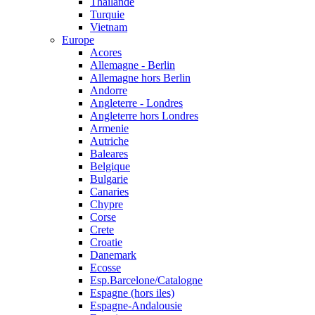
Thailande
Turquie
Vietnam
Europe
Acores
Allemagne - Berlin
Allemagne hors Berlin
Andorre
Angleterre - Londres
Angleterre hors Londres
Armenie
Autriche
Baleares
Belgique
Bulgarie
Canaries
Chypre
Corse
Crete
Croatie
Danemark
Ecosse
Esp.Barcelone/Catalogne
Espagne (hors iles)
Espagne-Andalousie