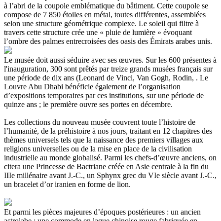
à l’abri de la coupole emblématique du bâtiment. Cette coupole se
compose de 7 850 étoiles en métal, toutes différentes, assemblées
selon une structure géométrique complexe. Le soleil qui filtre à
travers cette structure crée une « pluie de lumière » évoquant
l’ombre des palmes entrecroisées des oasis des Émirats arabes unis.
Le musée doit aussi séduire avec ses œuvres. Sur les 600 présentes à
l'inauguration, 300 sont prêtés par treize grands musées français sur
une période de dix ans (Leonard de Vinci, Van Gogh, Rodin, . Le
Louvre Abu Dhabi bénéficie également de l’organisation
d’expositions temporaires par ces institutions, sur une période de
quinze ans ; le première ouvre ses portes en décembre.
Les collections du nouveau musée couvrent toute l’histoire de
l’humanité, de la préhistoire à nos jours, traitant en 12 chapitres des
thèmes universels tels que la naissance des premiers villages aux
religions universelles ou de la mise en place de la civilisation
industrielle au monde globalisé. Parmi les chefs-d’œuvre anciens, on
citera une Princesse de Bactriane créée en Asie centrale à la fin du
IIIe millénaire avant J.-C., un Sphynx grec du VIe siècle avant J.-C.,
un bracelet d’or iranien en forme de lion.
Et parmi les pièces majeures d’époques postérieures : un ancien
astrolabe ; une commode en laque chinoise rouge fabriquée en