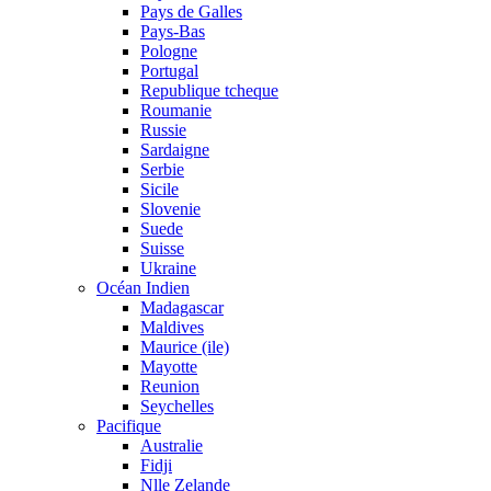
Pays de Galles
Pays-Bas
Pologne
Portugal
Republique tcheque
Roumanie
Russie
Sardaigne
Serbie
Sicile
Slovenie
Suede
Suisse
Ukraine
Océan Indien
Madagascar
Maldives
Maurice (ile)
Mayotte
Reunion
Seychelles
Pacifique
Australie
Fidji
Nlle Zelande