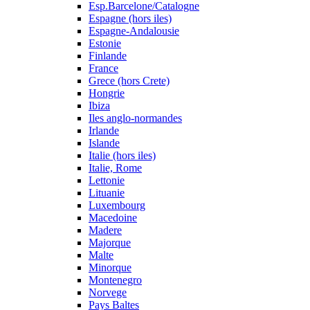
Esp.Barcelone/Catalogne
Espagne (hors iles)
Espagne-Andalousie
Estonie
Finlande
France
Grece (hors Crete)
Hongrie
Ibiza
Iles anglo-normandes
Irlande
Islande
Italie (hors iles)
Italie, Rome
Lettonie
Lituanie
Luxembourg
Macedoine
Madere
Majorque
Malte
Minorque
Montenegro
Norvege
Pays Baltes