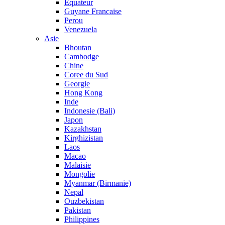
Equateur
Guyane Francaise
Perou
Venezuela
Asie
Bhoutan
Cambodge
Chine
Coree du Sud
Georgie
Hong Kong
Inde
Indonesie (Bali)
Japon
Kazakhstan
Kirghizistan
Laos
Macao
Malaisie
Mongolie
Myanmar (Birmanie)
Nepal
Ouzbekistan
Pakistan
Philippines