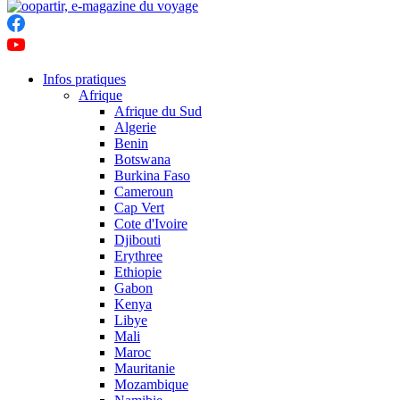
Infos pratiques
Afrique
Afrique du Sud
Algerie
Benin
Botswana
Burkina Faso
Cameroun
Cap Vert
Cote d'Ivoire
Djibouti
Erythree
Ethiopie
Gabon
Kenya
Libye
Mali
Maroc
Mauritanie
Mozambique