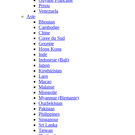
Guyane Francaise
Perou
Venezuela
Asie
Bhoutan
Cambodge
Chine
Coree du Sud
Georgie
Hong Kong
Inde
Indonesie (Bali)
Japon
Kirghizistan
Laos
Macao
Malaisie
Mongolie
Myanmar (Birmanie)
Ouzbekistan
Pakistan
Philippines
Singapour
Sri Lanka
Taiwan