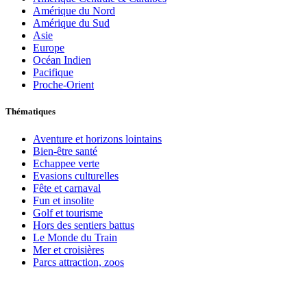
Amérique du Nord
Amérique du Sud
Asie
Europe
Océan Indien
Pacifique
Proche-Orient
Thématiques
Aventure et horizons lointains
Bien-être santé
Echappee verte
Evasions culturelles
Fête et carnaval
Fun et insolite
Golf et tourisme
Hors des sentiers battus
Le Monde du Train
Mer et croisières
Parcs attraction, zoos