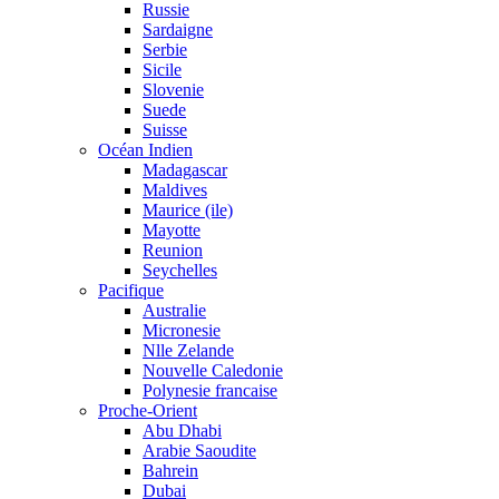
Russie
Sardaigne
Serbie
Sicile
Slovenie
Suede
Suisse
Océan Indien
Madagascar
Maldives
Maurice (ile)
Mayotte
Reunion
Seychelles
Pacifique
Australie
Micronesie
Nlle Zelande
Nouvelle Caledonie
Polynesie francaise
Proche-Orient
Abu Dhabi
Arabie Saoudite
Bahrein
Dubai