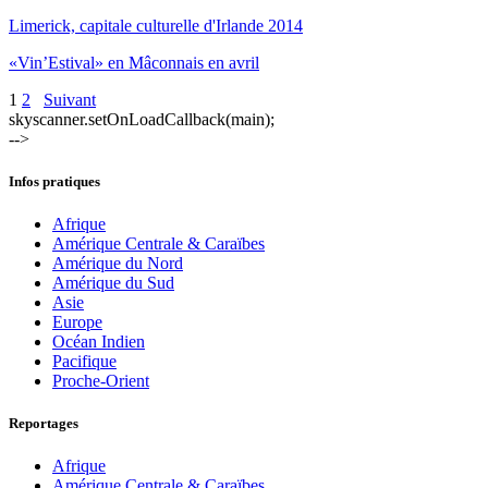
Limerick, capitale culturelle d'Irlande 2014
«Vin’Estival» en Mâconnais en avril
1
2
Suivant
skyscanner.setOnLoadCallback(main);
-->
Infos pratiques
Afrique
Amérique Centrale & Caraïbes
Amérique du Nord
Amérique du Sud
Asie
Europe
Océan Indien
Pacifique
Proche-Orient
Reportages
Afrique
Amérique Centrale & Caraïbes