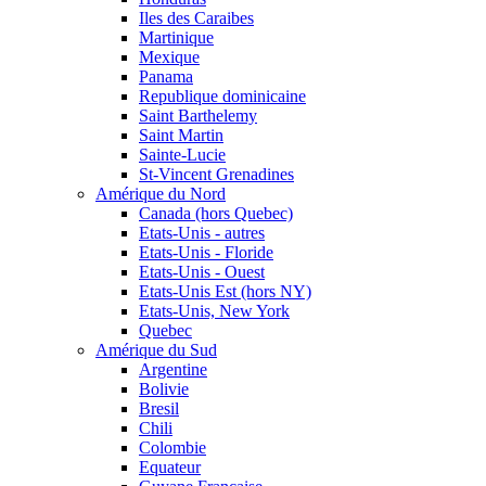
Iles des Caraibes
Martinique
Mexique
Panama
Republique dominicaine
Saint Barthelemy
Saint Martin
Sainte-Lucie
St-Vincent Grenadines
Amérique du Nord
Canada (hors Quebec)
Etats-Unis - autres
Etats-Unis - Floride
Etats-Unis - Ouest
Etats-Unis Est (hors NY)
Etats-Unis, New York
Quebec
Amérique du Sud
Argentine
Bolivie
Bresil
Chili
Colombie
Equateur