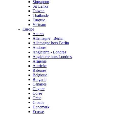
Singapour
Sri Lanka
Taiwan
Thailande
Turquie
Vietnam
Europe
Acores
Allemagne - Berlin
Allemagne hors Berlin
Andorre
Angleterre - Londres
Angleterre hors Londres
Armenie
Autriche
Baleares
Belgique
Bulgarie
Canaries
Chypre
Corse
Crete
Croatie
Danemark
Ecosse