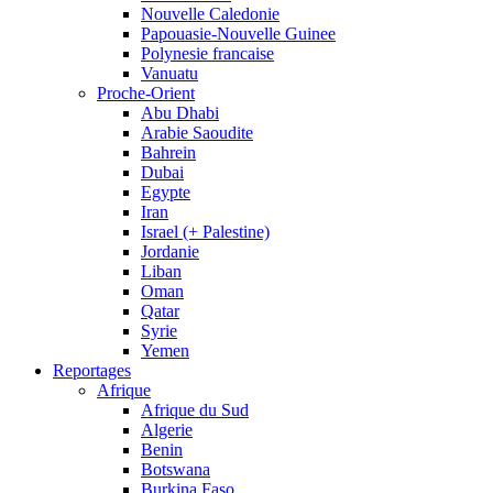
Nouvelle Caledonie
Papouasie-Nouvelle Guinee
Polynesie francaise
Vanuatu
Proche-Orient
Abu Dhabi
Arabie Saoudite
Bahrein
Dubai
Egypte
Iran
Israel (+ Palestine)
Jordanie
Liban
Oman
Qatar
Syrie
Yemen
Reportages
Afrique
Afrique du Sud
Algerie
Benin
Botswana
Burkina Faso