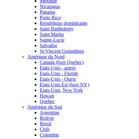
Mexique
Nicaragua
Panama
Porto Rico
Republique dominicaine
Saint Barthelemy
Saint Martin
Sainte-Lucie
Salvador
St-Vincent Grenadines
Amérique du Nord
Canada (hors Quebec)
Etats-Unis - autres
Etats-Unis - Floride
Etats-Unis - Ouest
Etats-Unis Est (hors NY)
Etats-Unis, New York
Hawaii
Quebec
Amérique du Sud
Argentine
Bolivie
Bresil
Chili
Colombie