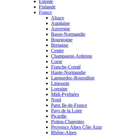
Estonie
Finlande
France
Alsace
Aquitaine
Auvergne
Basse-Normandie
Bourgogne
Bretagne
Centre
Champagne-Ardenne
Corse
Franche-Comté
Haute-Normandie
Languedoc-Roussillon
Limousin
Lorraine
Midi-Pyrénées
Nord
Paris Ile-de-France
Pays de la Loire
Picardie
Poitou-Charentes
Provence Alpes Côte Azur
Rhône-Alpes