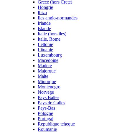
Grece (hors Crete)
Hongrie
Ibiza
Iles anglo-normandes
Irlande
Islande
Italie (hors iles)
Italie, Rome
Lettonie
Lituanie
Luxembourg
Macedoine
Madere
Majorque
Malte
Minorque
Montenegro
Norvege
Pays Baltes
Pays de Galles
Pays-Bas
Pologne
Portugal
Republique tcheque
Roumanie