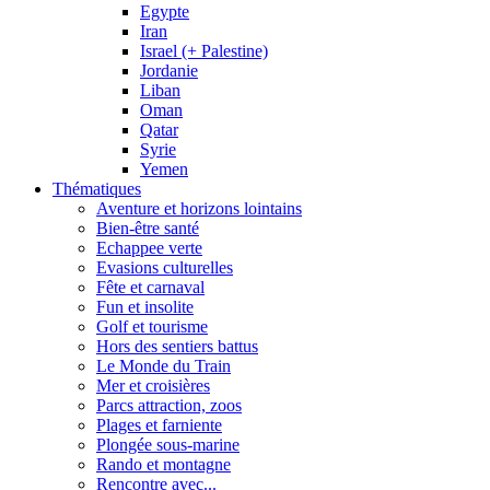
Egypte
Iran
Israel (+ Palestine)
Jordanie
Liban
Oman
Qatar
Syrie
Yemen
Thématiques
Aventure et horizons lointains
Bien-être santé
Echappee verte
Evasions culturelles
Fête et carnaval
Fun et insolite
Golf et tourisme
Hors des sentiers battus
Le Monde du Train
Mer et croisières
Parcs attraction, zoos
Plages et farniente
Plongée sous-marine
Rando et montagne
Rencontre avec...