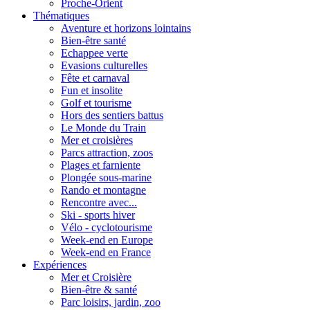
Proche-Orient
Thématiques
Aventure et horizons lointains
Bien-être santé
Echappee verte
Evasions culturelles
Fête et carnaval
Fun et insolite
Golf et tourisme
Hors des sentiers battus
Le Monde du Train
Mer et croisières
Parcs attraction, zoos
Plages et farniente
Plongée sous-marine
Rando et montagne
Rencontre avec...
Ski - sports hiver
Vélo - cyclotourisme
Week-end en Europe
Week-end en France
Expériences
Mer et Croisière
Bien-être & santé
Parc loisirs, jardin, zoo