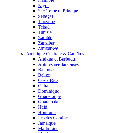
Namibie
Niger
Sao Tome et Principe
Senegal
Tanzanie
Tchad
Tunisie
Zambie
Zanzibar
Zimbabwe
Amérique Centrale & Caraïbes
Antigua et Barbuda
Antilles neerlandaises
Bahamas
Belize
Costa Rica
Cuba
Dominique
Guadeloupe
Guatemala
Haiti
Honduras
Iles des Caraibes
Jamaique
Martinique