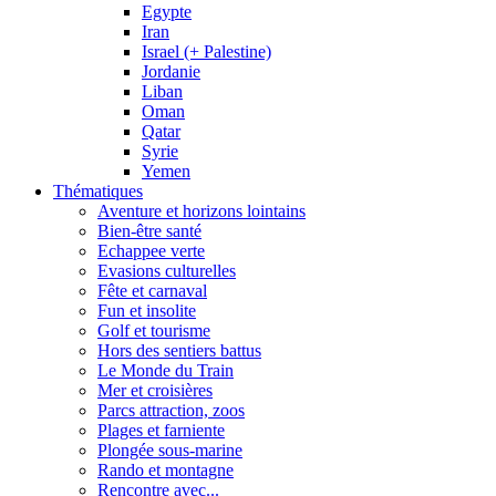
Egypte
Iran
Israel (+ Palestine)
Jordanie
Liban
Oman
Qatar
Syrie
Yemen
Thématiques
Aventure et horizons lointains
Bien-être santé
Echappee verte
Evasions culturelles
Fête et carnaval
Fun et insolite
Golf et tourisme
Hors des sentiers battus
Le Monde du Train
Mer et croisières
Parcs attraction, zoos
Plages et farniente
Plongée sous-marine
Rando et montagne
Rencontre avec...