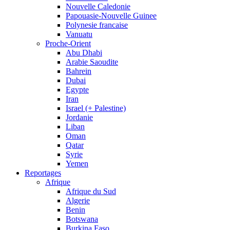
Nouvelle Caledonie
Papouasie-Nouvelle Guinee
Polynesie francaise
Vanuatu
Proche-Orient
Abu Dhabi
Arabie Saoudite
Bahrein
Dubai
Egypte
Iran
Israel (+ Palestine)
Jordanie
Liban
Oman
Qatar
Syrie
Yemen
Reportages
Afrique
Afrique du Sud
Algerie
Benin
Botswana
Burkina Faso