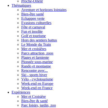
Proche-Orient
Thématiques
Aventure et horizons lointains
Bien-être santé
Echappee verte
Evasions culturelles
Fête et carnaval
Fun et insolite
Golf et tourisme
Hors des sentiers battus
Le Monde du Train
Mer et croisières
Parcs attraction, zoos
Plages et farniente
Plongée sous-marine
Rando et montagne
Rencontre avec...
Ski - sports hiver
Vélo - cyclotourisme
Week-end en Europe
Week-end en France
Expériences
Mer et Croisière
Bien-être & santé
Parc loisirs, jardin, zoo