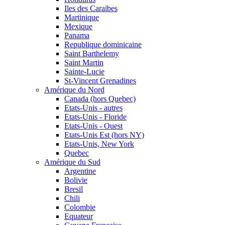
Iles des Caraibes
Martinique
Mexique
Panama
Republique dominicaine
Saint Barthelemy
Saint Martin
Sainte-Lucie
St-Vincent Grenadines
Amérique du Nord
Canada (hors Quebec)
Etats-Unis - autres
Etats-Unis - Floride
Etats-Unis - Ouest
Etats-Unis Est (hors NY)
Etats-Unis, New York
Quebec
Amérique du Sud
Argentine
Bolivie
Bresil
Chili
Colombie
Equateur