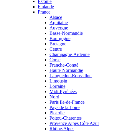
Estonie
Finlande
France
Alsace
Aquitaine
Auvergne
Basse-Normandie
Bourgogne
Bretagne
Centre
Champagne-Ardenne
Corse
Franche-Comté
Haute-Normandie
Languedoc-Roussillon
Limousin
Lorraine
Midi-Pyrénées
Nord
Paris Ile-de-France
Pays de la Loire
Picardie
Poitou-Charentes
Provence Alpes Côte Azur
Rhône-Alpes