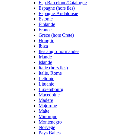
Esp.Barcelone/Catalogne
Espagne (hors iles)
Espagne-Andalousie
Estonie
Finlande
France
Grece (hors Crete)
Hongrie
Ibiza
Iles anglo-normandes
Irlande
Islande
Italie (hors iles)
Italie, Rome
Lettonie
Lituanie
Luxembourg
Macedoine
Madere
Majorque
Malte
Minorque
Montenegro
Norvege
Pays Baltes