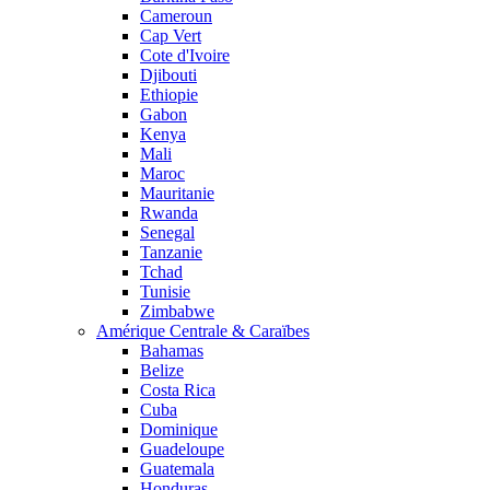
Cameroun
Cap Vert
Cote d'Ivoire
Djibouti
Ethiopie
Gabon
Kenya
Mali
Maroc
Mauritanie
Rwanda
Senegal
Tanzanie
Tchad
Tunisie
Zimbabwe
Amérique Centrale & Caraïbes
Bahamas
Belize
Costa Rica
Cuba
Dominique
Guadeloupe
Guatemala
Honduras