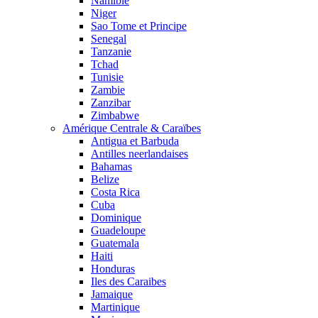
Namibie
Niger
Sao Tome et Principe
Senegal
Tanzanie
Tchad
Tunisie
Zambie
Zanzibar
Zimbabwe
Amérique Centrale & Caraïbes
Antigua et Barbuda
Antilles neerlandaises
Bahamas
Belize
Costa Rica
Cuba
Dominique
Guadeloupe
Guatemala
Haiti
Honduras
Iles des Caraibes
Jamaique
Martinique