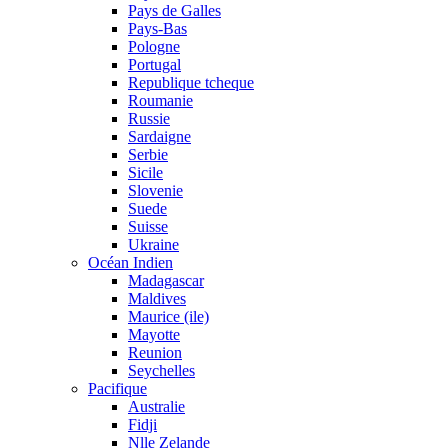
Pays de Galles
Pays-Bas
Pologne
Portugal
Republique tcheque
Roumanie
Russie
Sardaigne
Serbie
Sicile
Slovenie
Suede
Suisse
Ukraine
Océan Indien
Madagascar
Maldives
Maurice (ile)
Mayotte
Reunion
Seychelles
Pacifique
Australie
Fidji
Nlle Zelande