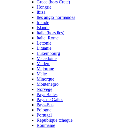
Grece (hors Crete)
Hongrie
Ibiza
Iles anglo-normandes
Irlande
Islande
Italie (hors iles)
Italie, Rome
Lettonie
Lituanie
Luxembourg
Macedoine
Madere
Majorque
Malte
Minorque
Montenegro
Norvege
Pays Baltes
Pays de Galles
Pays-Bas
Pologne
Portugal
Republique tcheque
Roumanie