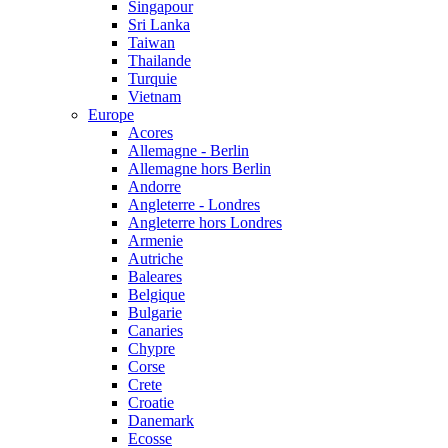
Singapour
Sri Lanka
Taiwan
Thailande
Turquie
Vietnam
Europe
Acores
Allemagne - Berlin
Allemagne hors Berlin
Andorre
Angleterre - Londres
Angleterre hors Londres
Armenie
Autriche
Baleares
Belgique
Bulgarie
Canaries
Chypre
Corse
Crete
Croatie
Danemark
Ecosse