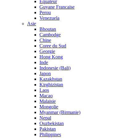
Equateur
Guyane Francaise
Perou
Venezuela
Asie
Bhoutan
Cambodge
Chine
Coree du Sud
Georgie
Hong Kong
Inde
Indonesie (Bali)
Japon
Kazakhstan
Kirghizistan
Laos
Macao
Malaisie
Mongolie
Myanmar (Birmanie)
Nepal
Ouzbekistan
Pakistan
Philippines