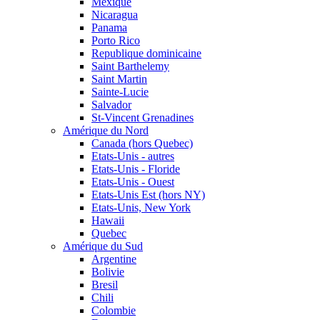
Mexique
Nicaragua
Panama
Porto Rico
Republique dominicaine
Saint Barthelemy
Saint Martin
Sainte-Lucie
Salvador
St-Vincent Grenadines
Amérique du Nord
Canada (hors Quebec)
Etats-Unis - autres
Etats-Unis - Floride
Etats-Unis - Ouest
Etats-Unis Est (hors NY)
Etats-Unis, New York
Hawaii
Quebec
Amérique du Sud
Argentine
Bolivie
Bresil
Chili
Colombie