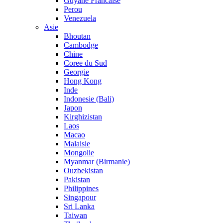
Guyane Francaise
Perou
Venezuela
Asie
Bhoutan
Cambodge
Chine
Coree du Sud
Georgie
Hong Kong
Inde
Indonesie (Bali)
Japon
Kirghizistan
Laos
Macao
Malaisie
Mongolie
Myanmar (Birmanie)
Ouzbekistan
Pakistan
Philippines
Singapour
Sri Lanka
Taiwan