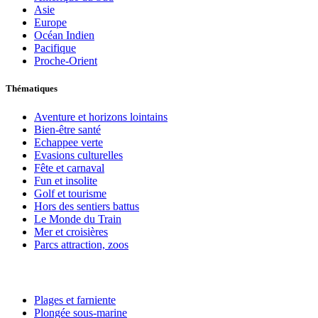
Asie
Europe
Océan Indien
Pacifique
Proche-Orient
Thématiques
Aventure et horizons lointains
Bien-être santé
Echappee verte
Evasions culturelles
Fête et carnaval
Fun et insolite
Golf et tourisme
Hors des sentiers battus
Le Monde du Train
Mer et croisières
Parcs attraction, zoos
Plages et farniente
Plongée sous-marine