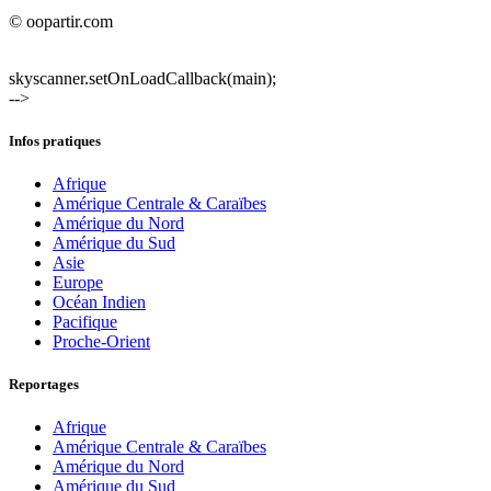
© oopartir.com
skyscanner.setOnLoadCallback(main);
-->
Infos pratiques
Afrique
Amérique Centrale & Caraïbes
Amérique du Nord
Amérique du Sud
Asie
Europe
Océan Indien
Pacifique
Proche-Orient
Reportages
Afrique
Amérique Centrale & Caraïbes
Amérique du Nord
Amérique du Sud