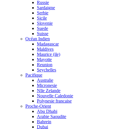
Russie
Sardaigne
Serbie
Sicile
Slovenie
Suede
Suisse
Océan Indien
Madagascar
Maldives
Maurice (ile)
Mayotte
Reunion
Seychelles
Pacifique
Australie
Micronesie
Nlle Zelande
Nouvelle Caledonie
Polynesie francaise
Proche-Orient
Abu Dhabi
Arabie Saoudite
Bahrein
Dubai