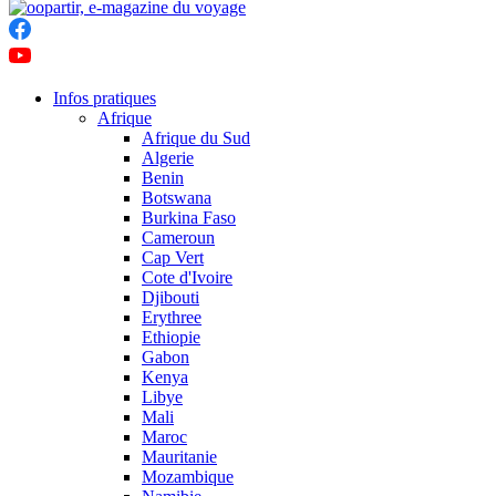
Infos pratiques
Afrique
Afrique du Sud
Algerie
Benin
Botswana
Burkina Faso
Cameroun
Cap Vert
Cote d'Ivoire
Djibouti
Erythree
Ethiopie
Gabon
Kenya
Libye
Mali
Maroc
Mauritanie
Mozambique