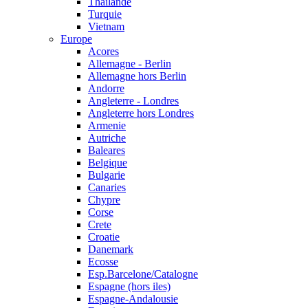
Thailande
Turquie
Vietnam
Europe
Acores
Allemagne - Berlin
Allemagne hors Berlin
Andorre
Angleterre - Londres
Angleterre hors Londres
Armenie
Autriche
Baleares
Belgique
Bulgarie
Canaries
Chypre
Corse
Crete
Croatie
Danemark
Ecosse
Esp.Barcelone/Catalogne
Espagne (hors iles)
Espagne-Andalousie