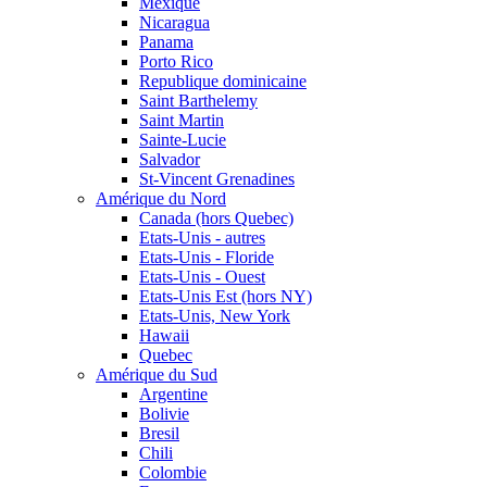
Mexique
Nicaragua
Panama
Porto Rico
Republique dominicaine
Saint Barthelemy
Saint Martin
Sainte-Lucie
Salvador
St-Vincent Grenadines
Amérique du Nord
Canada (hors Quebec)
Etats-Unis - autres
Etats-Unis - Floride
Etats-Unis - Ouest
Etats-Unis Est (hors NY)
Etats-Unis, New York
Hawaii
Quebec
Amérique du Sud
Argentine
Bolivie
Bresil
Chili
Colombie