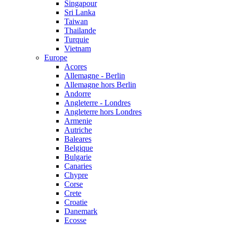
Singapour
Sri Lanka
Taiwan
Thailande
Turquie
Vietnam
Europe
Acores
Allemagne - Berlin
Allemagne hors Berlin
Andorre
Angleterre - Londres
Angleterre hors Londres
Armenie
Autriche
Baleares
Belgique
Bulgarie
Canaries
Chypre
Corse
Crete
Croatie
Danemark
Ecosse