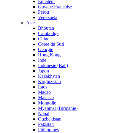
Equateur
Guyane Francaise
Perou
Venezuela
Asie
Bhoutan
Cambodge
Chine
Coree du Sud
Georgie
Hong Kong
Inde
Indonesie (Bali)
Japon
Kazakhstan
Kirghizistan
Laos
Macao
Malaisie
Mongolie
Myanmar (Birmanie)
Nepal
Ouzbekistan
Pakistan
Philippines