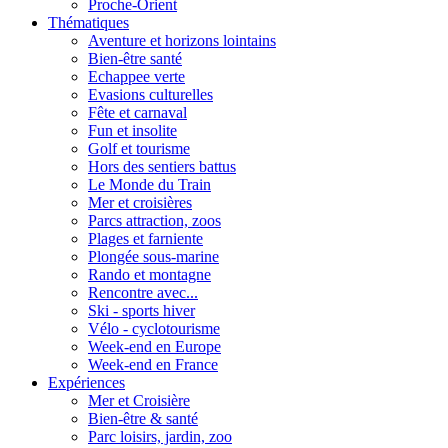
Proche-Orient
Thématiques
Aventure et horizons lointains
Bien-être santé
Echappee verte
Evasions culturelles
Fête et carnaval
Fun et insolite
Golf et tourisme
Hors des sentiers battus
Le Monde du Train
Mer et croisières
Parcs attraction, zoos
Plages et farniente
Plongée sous-marine
Rando et montagne
Rencontre avec...
Ski - sports hiver
Vélo - cyclotourisme
Week-end en Europe
Week-end en France
Expériences
Mer et Croisière
Bien-être & santé
Parc loisirs, jardin, zoo