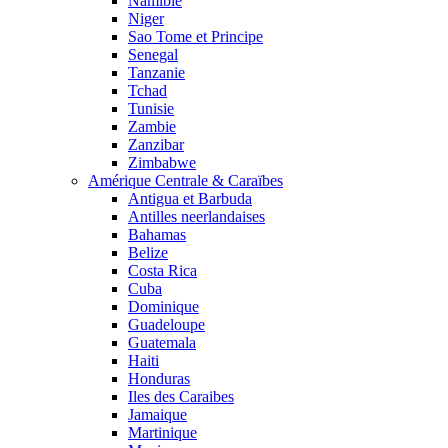
Namibie
Niger
Sao Tome et Principe
Senegal
Tanzanie
Tchad
Tunisie
Zambie
Zanzibar
Zimbabwe
Amérique Centrale & Caraïbes
Antigua et Barbuda
Antilles neerlandaises
Bahamas
Belize
Costa Rica
Cuba
Dominique
Guadeloupe
Guatemala
Haiti
Honduras
Iles des Caraibes
Jamaique
Martinique