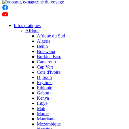
Infos pratiques
Afrique
Afrique du Sud
Algerie
Benin
Botswana
Burkina Faso
Cameroun
Cap Vert
Cote d'Ivoire
Djibouti
Erythree
Ethiopie
Gabon
Kenya
Libye
Mali
Maroc
Mauritanie
Mozambique