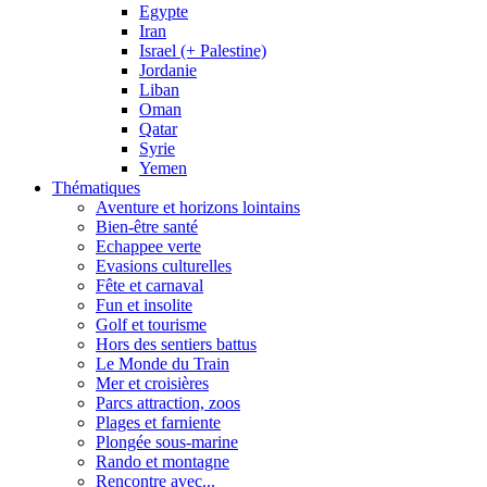
Egypte
Iran
Israel (+ Palestine)
Jordanie
Liban
Oman
Qatar
Syrie
Yemen
Thématiques
Aventure et horizons lointains
Bien-être santé
Echappee verte
Evasions culturelles
Fête et carnaval
Fun et insolite
Golf et tourisme
Hors des sentiers battus
Le Monde du Train
Mer et croisières
Parcs attraction, zoos
Plages et farniente
Plongée sous-marine
Rando et montagne
Rencontre avec...