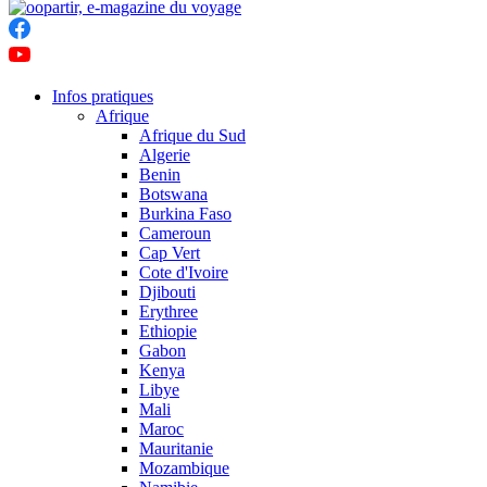
Infos pratiques
Afrique
Afrique du Sud
Algerie
Benin
Botswana
Burkina Faso
Cameroun
Cap Vert
Cote d'Ivoire
Djibouti
Erythree
Ethiopie
Gabon
Kenya
Libye
Mali
Maroc
Mauritanie
Mozambique