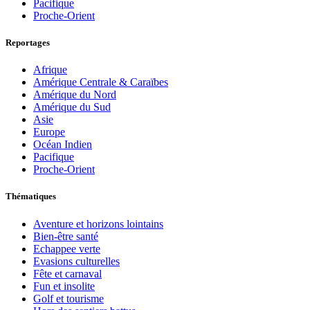
Pacifique
Proche-Orient
Reportages
Afrique
Amérique Centrale & Caraïbes
Amérique du Nord
Amérique du Sud
Asie
Europe
Océan Indien
Pacifique
Proche-Orient
Thématiques
Aventure et horizons lointains
Bien-être santé
Echappee verte
Evasions culturelles
Fête et carnaval
Fun et insolite
Golf et tourisme