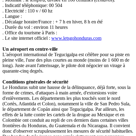
. Indicatif téléphonique: 00 504
. Electricité : 110 v / 60 hz
. Langue :
. Décalage horaire/France : + 7 h en hiver, 8 h en été
. Durée du vol : environ 11 heures
. Office du tourisme à Paris :
. Le site internet officiel :
www.letsgohonduras.com
Un aéroport en centre-ville
L'aéroport international de Tegucigalpa est célèbre pour sa piste en
pleine ville, l'une des plus courtes au monde (moins de 1 600 m de
long). Juste avant l'atterissage, le pilote doit négocier un virage à
quarante-cinq degrés.
Conditions générales de sécurité
Le Honduras subit une hausse de la délinquance, déjà forte, sous la
forme de crimes, d'attaques à main armée, d'extorsions voire
d'enlèvements. Les départements les plus touchés sont le nord
(Cortès, Atlantida et Colon), notamment la ville de San Pedro Sula,
le département de Copán ainsi que Tegucigalpa. Par ailleurs, les
effets de la lutte contre les cartels de la drogue au Mexique et en
Colombie ont conduit au repli de ces derniers dans certaines villes
frontières du Honduras, du Guatemala et du Nicaragua. Il convient
donc d'observer scrupuleusement les mesures de sécurité habituelles.