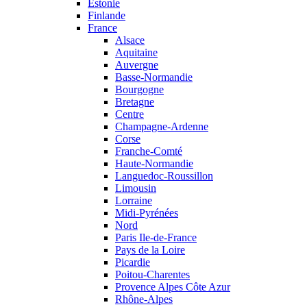
Estonie
Finlande
France
Alsace
Aquitaine
Auvergne
Basse-Normandie
Bourgogne
Bretagne
Centre
Champagne-Ardenne
Corse
Franche-Comté
Haute-Normandie
Languedoc-Roussillon
Limousin
Lorraine
Midi-Pyrénées
Nord
Paris Ile-de-France
Pays de la Loire
Picardie
Poitou-Charentes
Provence Alpes Côte Azur
Rhône-Alpes