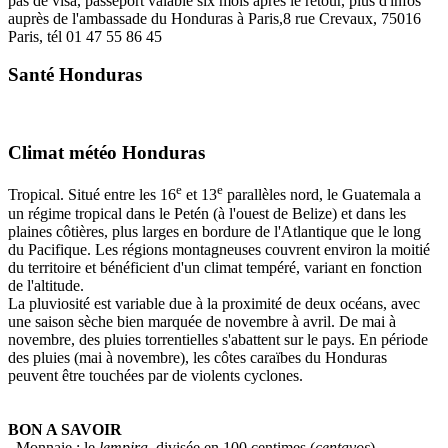
pas de visa, passeport valable six mois après le retour, plus d'infos
auprès de l'ambassade du Honduras à Paris,8 rue Crevaux, 75016
Paris, tél 01 47 55 86 45
Santé Honduras
Climat météo Honduras
e
e
Tropical. Situé entre les 16
et 13
parallèles nord, le Guatemala a
un régime tropical dans le Petén (à l'ouest de Belize) et dans les
plaines côtières, plus larges en bordure de l'Atlantique que le long
du Pacifique. Les régions montagneuses couvrent environ la moitié
du territoire et bénéficient d'un climat tempéré, variant en fonction
de l'altitude.
La pluviosité est variable due à la proximité de deux océans, avec
une saison sèche bien marquée de novembre à avril. De mai à
novembre, des pluies torrentielles s'abattent sur le pays. En période
des pluies (mai à novembre), les côtes caraïbes du Honduras
peuvent être touchées par de violents cyclones.
BON A SAVOIR
. Monnaie : le
lempira
, divisée en 100 centimes (
centavos
).