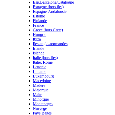
Esp.Barcelone/Catalogne
Espagne (hors iles)
Espagne-Andalousie
Estonie
Finlande
France
Grece (hors Crete)
Hongrie
Ibiza
Iles anglo-normandes
Irlande
Islande
Italie (hors iles)
Italie, Rome
Lettonie
Lituanie
Luxembourg
Macedoine
Madere
Majorque
Malte
Minorque
Montenegro
Norvege
Pays Baltes