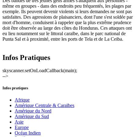
Des bandes de très jeunes gens armés s'attaquent aux personnes -
même en groupes - dans des endroits peu fréquentés, les plages par
exemple. Ils peuvent devenir violents si leurs demandes ne sont pas
satisfaites. Des
agressions de plaisanciers, dont l'une s'est soldée par
mort d'homme, conduisent à rappeler que la plus extrême prudence
doit être observée au large des côtes du Honduras. Ces attaques ont
eu lieu notamment sur le littoral caraïbe, dans le parc national de
Punta Sal et à proximité, entre les ports de Tela et de La Ceiba.
Infos Pratiques
skyscanner.setOnLoadCallback(main);
-->
Infos pratiques
Afrique
Amérique Centrale & Caraïbes
Amérique du Nord
Amérique du Sud
Asie
Europe
Océan Indien