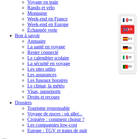
Voyage en train
Rando et vélo
Montagne
Week-end en France
FR
Week-end en Europe
Échappée verte
EN
Bon à savoir
ES
Annuaire
La santé en voyage
DE
Rester connecté
Le calendrier scolaire
IT
La sécurité en voyage
PT
Les sites utiles
Les assurances
Les fuseaux horaires
Le climat, la météo
Visas, passeports
Droits et recours
Dossiers
Tourisme responsable
Voyage de noces : où aller...
Croisière : comment choisir ?
Les compagnies low-cost
Europe : TGV et trains de nuit