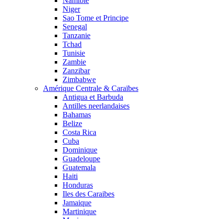
Namibie
Niger
Sao Tome et Principe
Senegal
Tanzanie
Tchad
Tunisie
Zambie
Zanzibar
Zimbabwe
Amérique Centrale & Caraïbes
Antigua et Barbuda
Antilles neerlandaises
Bahamas
Belize
Costa Rica
Cuba
Dominique
Guadeloupe
Guatemala
Haiti
Honduras
Iles des Caraibes
Jamaique
Martinique