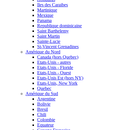
Iles des Caraibes
Martinique
Mexique
Panama
Republique dominicaine
Saint Barthelemy
Saint Martin
Sainte-Lucie
St-Vincent Grenadines
Amérique du Nord
Canada (hors Quebec)
Etats-Unis - autres
Etats-Unis - Floride
Etats-Unis - Ouest
Etats-Unis Est (hors NY)
Etats-Unis, New York
Quebec
Amérique du Sud
Argentine
Bolivie
Bresil
Chili
Colombie
Equateur