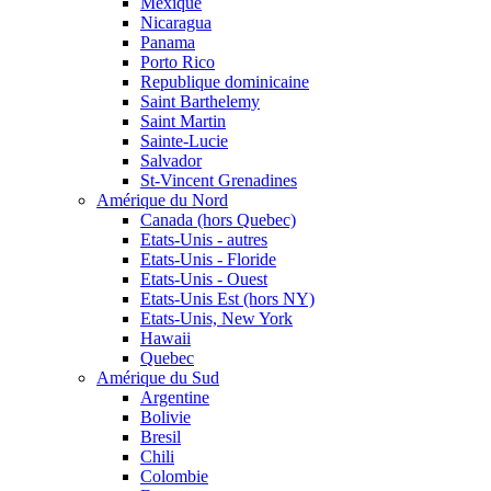
Mexique
Nicaragua
Panama
Porto Rico
Republique dominicaine
Saint Barthelemy
Saint Martin
Sainte-Lucie
Salvador
St-Vincent Grenadines
Amérique du Nord
Canada (hors Quebec)
Etats-Unis - autres
Etats-Unis - Floride
Etats-Unis - Ouest
Etats-Unis Est (hors NY)
Etats-Unis, New York
Hawaii
Quebec
Amérique du Sud
Argentine
Bolivie
Bresil
Chili
Colombie