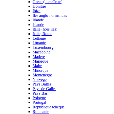
Grece (hors Crete)
Hongrie
Ibiza
Iles anglo-normandes
Irlande
Islande
Italie (hors iles)
Italie, Rome
Lettonie
Lituanie
Luxembourg
Macedoine
Madere
Majorque
Malte
Minorque
Montenegro
Norvege
Pays Baltes
Pays de Galles
Pays-Bas
Pologne
Portugal
Republique tcheque
Roumanie