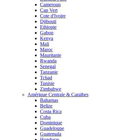
Cameroun
Cap Vert
Cote d'Ivoire
Djibouti
Ethiopie
Gabon
Kenya
Mali
Maroc
Mauritanie
Rwanda
Senegal
Tanzanie
Tchad
Tunisie
Zimbabwe
Amérique Centrale & Caraïbes
Bahamas
Belize
Costa Rica
Cuba
Dominique
Guadeloupe
Guatemala
Honduras