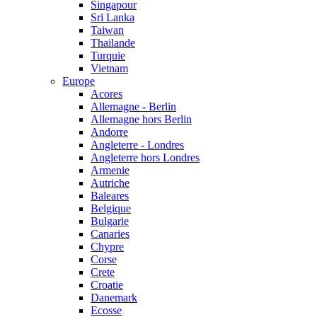
Singapour
Sri Lanka
Taiwan
Thailande
Turquie
Vietnam
Europe
Acores
Allemagne - Berlin
Allemagne hors Berlin
Andorre
Angleterre - Londres
Angleterre hors Londres
Armenie
Autriche
Baleares
Belgique
Bulgarie
Canaries
Chypre
Corse
Crete
Croatie
Danemark
Ecosse