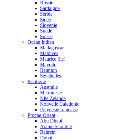
Russie
Sardaigne
Serbie
Sicile
Slovenie
Suede
Suisse
Océan Indien
Madagascar
Maldives
Maurice (ile)
Mayotte
Reunion
Seychelles
Pacifique
Australie
Micronesie
Nlle Zelande
Nouvelle Caledonie
Polynesie francaise
Proche-Orient
Abu Dhabi
Arabie Saoudite
Bahrein
Dubai