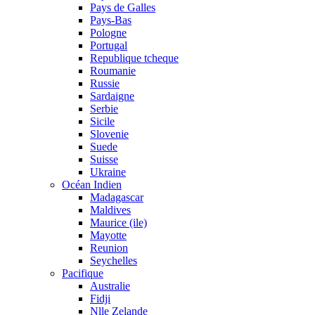
Pays de Galles
Pays-Bas
Pologne
Portugal
Republique tcheque
Roumanie
Russie
Sardaigne
Serbie
Sicile
Slovenie
Suede
Suisse
Ukraine
Océan Indien
Madagascar
Maldives
Maurice (ile)
Mayotte
Reunion
Seychelles
Pacifique
Australie
Fidji
Nlle Zelande