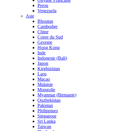
Guyane Francaise
Perou
Venezuela
Asie
Bhoutan
Cambodge
Chine
Coree du Sud
Georgie
Hong Kong
Inde
Indonesie (Bali)
Japon
Kirghizistan
Laos
Macao
Malaisie
Mongolie
Myanmar (Birmanie)
Ouzbekistan
Pakistan
Philippines
Singapour
Sri Lanka
Taiwan