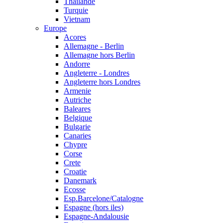
Thailande
Turquie
Vietnam
Europe
Acores
Allemagne - Berlin
Allemagne hors Berlin
Andorre
Angleterre - Londres
Angleterre hors Londres
Armenie
Autriche
Baleares
Belgique
Bulgarie
Canaries
Chypre
Corse
Crete
Croatie
Danemark
Ecosse
Esp.Barcelone/Catalogne
Espagne (hors iles)
Espagne-Andalousie