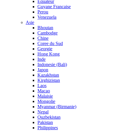
Equateur
Guyane Francaise
Perou
Venezuela
Asie
Bhoutan
Cambodge
Chine
Coree du Sud
Georgie
Hong Kong
Inde
Indonesie (Bali)
Japon
Kazakhstan
Kirghizistan
Laos
Macao
Malaisie
Mongolie
Myanmar (Birmanie)
Nepal
Ouzbekistan
Pakistan
Philippines