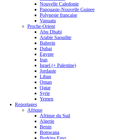
Nouvelle Caledonie
Papouasie-Nouvelle Guinee
Polynesie francaise
Vanuatu
Proche-Orient
Abu Dhabi
Arabie Saoudite
Bahrein
Dubai
Egypte
Iran
Israel (+ Palestine)
Jordanie
Liban
Oman
Qatar
Syrie
Yemen
Reportages
Afrique
Afrique du Sud
Algerie
Benin
Botswana
Burkina Faso