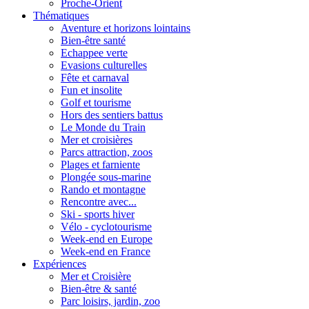
Proche-Orient
Thématiques
Aventure et horizons lointains
Bien-être santé
Echappee verte
Evasions culturelles
Fête et carnaval
Fun et insolite
Golf et tourisme
Hors des sentiers battus
Le Monde du Train
Mer et croisières
Parcs attraction, zoos
Plages et farniente
Plongée sous-marine
Rando et montagne
Rencontre avec...
Ski - sports hiver
Vélo - cyclotourisme
Week-end en Europe
Week-end en France
Expériences
Mer et Croisière
Bien-être & santé
Parc loisirs, jardin, zoo