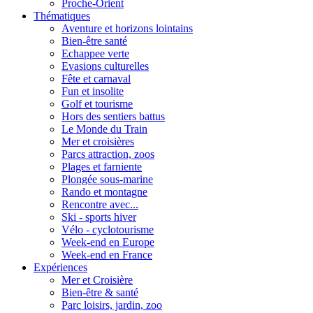
Proche-Orient
Thématiques
Aventure et horizons lointains
Bien-être santé
Echappee verte
Evasions culturelles
Fête et carnaval
Fun et insolite
Golf et tourisme
Hors des sentiers battus
Le Monde du Train
Mer et croisières
Parcs attraction, zoos
Plages et farniente
Plongée sous-marine
Rando et montagne
Rencontre avec...
Ski - sports hiver
Vélo - cyclotourisme
Week-end en Europe
Week-end en France
Expériences
Mer et Croisière
Bien-être & santé
Parc loisirs, jardin, zoo