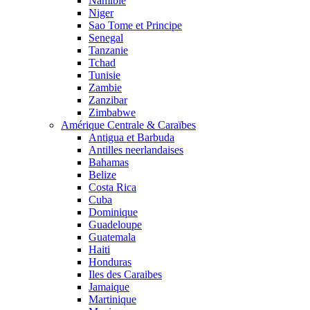
Namibie
Niger
Sao Tome et Principe
Senegal
Tanzanie
Tchad
Tunisie
Zambie
Zanzibar
Zimbabwe
Amérique Centrale & Caraïbes
Antigua et Barbuda
Antilles neerlandaises
Bahamas
Belize
Costa Rica
Cuba
Dominique
Guadeloupe
Guatemala
Haiti
Honduras
Iles des Caraibes
Jamaique
Martinique