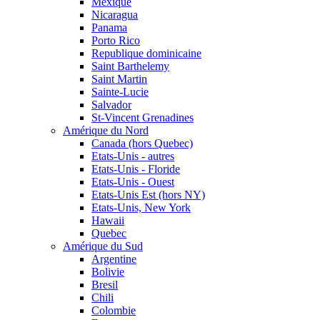
Mexique
Nicaragua
Panama
Porto Rico
Republique dominicaine
Saint Barthelemy
Saint Martin
Sainte-Lucie
Salvador
St-Vincent Grenadines
Amérique du Nord
Canada (hors Quebec)
Etats-Unis - autres
Etats-Unis - Floride
Etats-Unis - Ouest
Etats-Unis Est (hors NY)
Etats-Unis, New York
Hawaii
Quebec
Amérique du Sud
Argentine
Bolivie
Bresil
Chili
Colombie