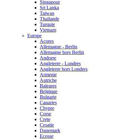
Singapour
Sri Lanka
Taiwan
Thailande
Turquie
Vietnam
Europe
Acores
Allemagne - Berlin
Allemagne hors Berlin
Andorre
Angleterre - Londres
Angleterre hors Londres
Armenie
Autriche
Baleares
Belgique
Bulgarie
Canaries
Chypre
Corse
Crete
Croatie
Danemark
Ecosse