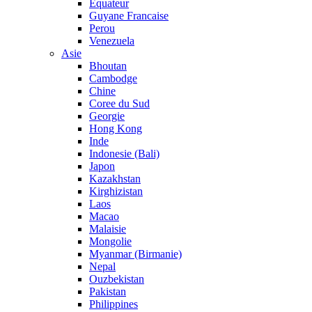
Equateur
Guyane Francaise
Perou
Venezuela
Asie
Bhoutan
Cambodge
Chine
Coree du Sud
Georgie
Hong Kong
Inde
Indonesie (Bali)
Japon
Kazakhstan
Kirghizistan
Laos
Macao
Malaisie
Mongolie
Myanmar (Birmanie)
Nepal
Ouzbekistan
Pakistan
Philippines