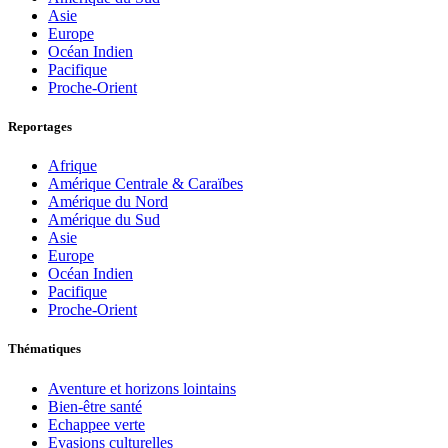
Asie
Europe
Océan Indien
Pacifique
Proche-Orient
Reportages
Afrique
Amérique Centrale & Caraïbes
Amérique du Nord
Amérique du Sud
Asie
Europe
Océan Indien
Pacifique
Proche-Orient
Thématiques
Aventure et horizons lointains
Bien-être santé
Echappee verte
Evasions culturelles