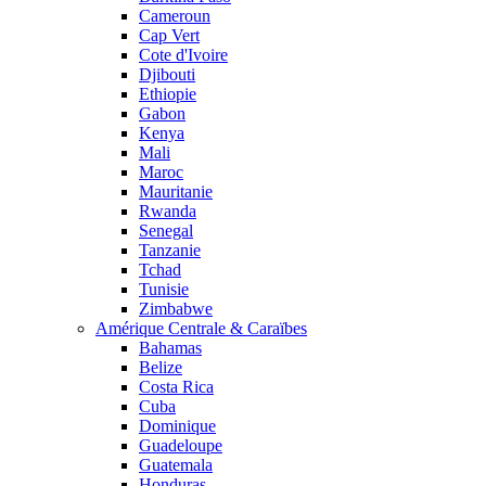
Cameroun
Cap Vert
Cote d'Ivoire
Djibouti
Ethiopie
Gabon
Kenya
Mali
Maroc
Mauritanie
Rwanda
Senegal
Tanzanie
Tchad
Tunisie
Zimbabwe
Amérique Centrale & Caraïbes
Bahamas
Belize
Costa Rica
Cuba
Dominique
Guadeloupe
Guatemala
Honduras