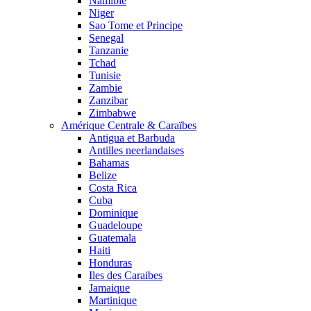
Namibie
Niger
Sao Tome et Principe
Senegal
Tanzanie
Tchad
Tunisie
Zambie
Zanzibar
Zimbabwe
Amérique Centrale & Caraïbes
Antigua et Barbuda
Antilles neerlandaises
Bahamas
Belize
Costa Rica
Cuba
Dominique
Guadeloupe
Guatemala
Haiti
Honduras
Iles des Caraibes
Jamaique
Martinique