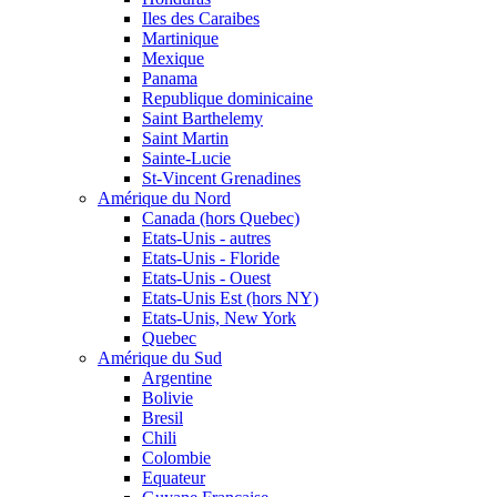
Iles des Caraibes
Martinique
Mexique
Panama
Republique dominicaine
Saint Barthelemy
Saint Martin
Sainte-Lucie
St-Vincent Grenadines
Amérique du Nord
Canada (hors Quebec)
Etats-Unis - autres
Etats-Unis - Floride
Etats-Unis - Ouest
Etats-Unis Est (hors NY)
Etats-Unis, New York
Quebec
Amérique du Sud
Argentine
Bolivie
Bresil
Chili
Colombie
Equateur