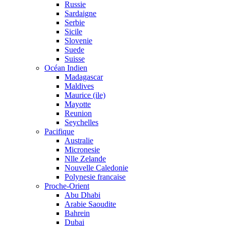
Russie
Sardaigne
Serbie
Sicile
Slovenie
Suede
Suisse
Océan Indien
Madagascar
Maldives
Maurice (ile)
Mayotte
Reunion
Seychelles
Pacifique
Australie
Micronesie
Nlle Zelande
Nouvelle Caledonie
Polynesie francaise
Proche-Orient
Abu Dhabi
Arabie Saoudite
Bahrein
Dubai