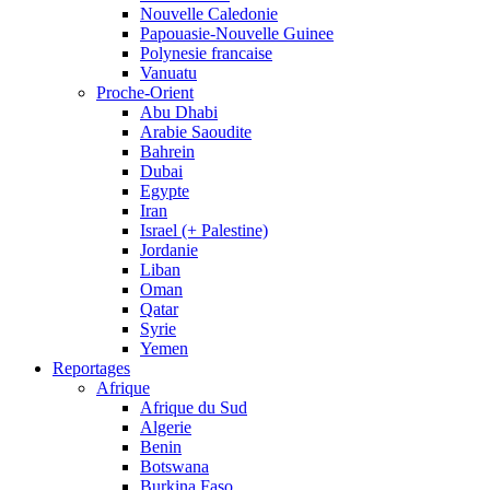
Nouvelle Caledonie
Papouasie-Nouvelle Guinee
Polynesie francaise
Vanuatu
Proche-Orient
Abu Dhabi
Arabie Saoudite
Bahrein
Dubai
Egypte
Iran
Israel (+ Palestine)
Jordanie
Liban
Oman
Qatar
Syrie
Yemen
Reportages
Afrique
Afrique du Sud
Algerie
Benin
Botswana
Burkina Faso