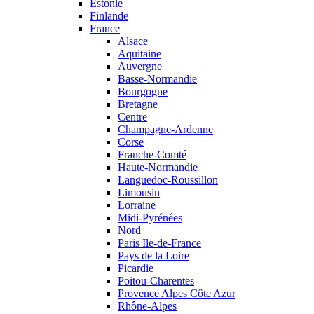
Estonie
Finlande
France
Alsace
Aquitaine
Auvergne
Basse-Normandie
Bourgogne
Bretagne
Centre
Champagne-Ardenne
Corse
Franche-Comté
Haute-Normandie
Languedoc-Roussillon
Limousin
Lorraine
Midi-Pyrénées
Nord
Paris Ile-de-France
Pays de la Loire
Picardie
Poitou-Charentes
Provence Alpes Côte Azur
Rhône-Alpes