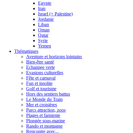
Egypte
Iran
Israel (+ Palestine)
Jordanie
Liban
Oman
Qatar
Syrie
Yemen
Thématiques
Aventure et horizons lointains
Bien-être santé
Echappee verte
Evasions culturelles
Fête et carnaval
Fun et insolite
Golf et tourisme
Hors des sentiers battus
Le Monde du Train
Mer et croisières
Parcs attraction, zoos
Plages et farniente
Plongée sous-marine
Rando et montagne
Rencontre avec...