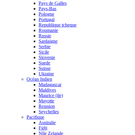
Pays de Galles
Pays-Bas
Pologne
Portugal
Republique tcheque
Roumanie
Russie
Sardaigne
Serbie
Sicile
Slovenie
Suede
Suisse
Ukraine
Océan Indien
Madagascar
Maldives
Maurice (ile)
Mayotte
Reunion
Seychelles
Pacifique
Australie
Fidji
Nlle Zelande