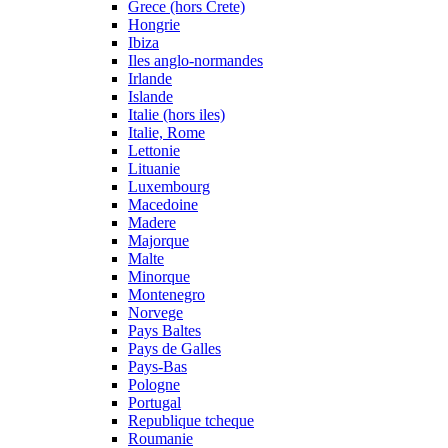
Grece (hors Crete)
Hongrie
Ibiza
Iles anglo-normandes
Irlande
Islande
Italie (hors iles)
Italie, Rome
Lettonie
Lituanie
Luxembourg
Macedoine
Madere
Majorque
Malte
Minorque
Montenegro
Norvege
Pays Baltes
Pays de Galles
Pays-Bas
Pologne
Portugal
Republique tcheque
Roumanie