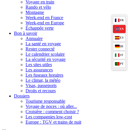
Voyage en train
Rando et vélo
Montagne
Week-end en France
FR
Week-end en Europe
Échappée verte
EN
Bon à savoir
ES
Annuaire
La santé en voyage
DE
Rester connecté
Le calendrier scolaire
IT
La sécurité en voyage
PT
Les sites utiles
Les assurances
Les fuseaux horaires
Le climat, la météo
Visas, passeports
Droits et recours
Dossiers
Tourisme responsable
Voyage de noces : où aller...
Croisière : comment choisir ?
Les compagnies low-cost
Europe : TGV et trains de nuit