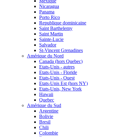
Mexique
Nicaragua
Panama
Porto Rico
Republique dominicaine
Saint Barthelemy
Saint Martin
Sainte-Lucie
Salvador
St-Vincent Grenadines
Amérique du Nord
Canada (hors Quebec)
Etats-Unis - autres
Etats-Unis - Floride
Etats-Unis - Ouest
Etats-Unis Est (hors NY)
Etats-Unis, New York
Hawaii
Quebec
Amérique du Sud
Argentine
Bolivie
Bresil
Chili
Colombie