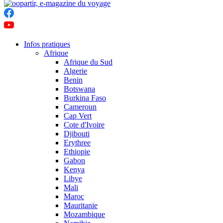
Infos pratiques
Afrique
Afrique du Sud
Algerie
Benin
Botswana
Burkina Faso
Cameroun
Cap Vert
Cote d'Ivoire
Djibouti
Erythree
Ethiopie
Gabon
Kenya
Libye
Mali
Maroc
Mauritanie
Mozambique