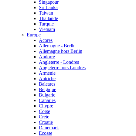
Singapour
Sri Lanka
Taiwan
Thailande
Turquie
Vietnam
Europe
Acores
Allemagne - Berlin
Allemagne hors Berlin
Andorre
Angleterre - Londres
Angleterre hors Londres
Armenie
Autriche
Baleares
Belgique
Bulgarie
Canaries
Chypre
Corse
Crete
Croatie
Danemark
Ecosse