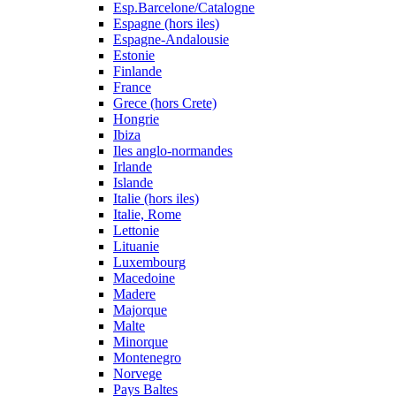
Esp.Barcelone/Catalogne
Espagne (hors iles)
Espagne-Andalousie
Estonie
Finlande
France
Grece (hors Crete)
Hongrie
Ibiza
Iles anglo-normandes
Irlande
Islande
Italie (hors iles)
Italie, Rome
Lettonie
Lituanie
Luxembourg
Macedoine
Madere
Majorque
Malte
Minorque
Montenegro
Norvege
Pays Baltes