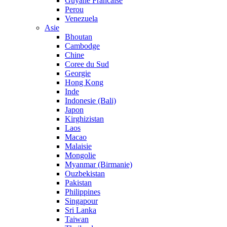
Guyane Francaise
Perou
Venezuela
Asie
Bhoutan
Cambodge
Chine
Coree du Sud
Georgie
Hong Kong
Inde
Indonesie (Bali)
Japon
Kirghizistan
Laos
Macao
Malaisie
Mongolie
Myanmar (Birmanie)
Ouzbekistan
Pakistan
Philippines
Singapour
Sri Lanka
Taiwan