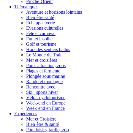
Proche-Orient
Thématiques
Aventure et horizons lointains
Bien-être santé
Echappee verte
Evasions culturelles
Fête et carnaval
Fun et insolite
Golf et tourisme
Hors des sentiers battus
Le Monde du Train
Mer et croisières
Parcs attraction, zoos
Plages et farniente
Plongée sous-marine
Rando et montagne
Rencontre avec...
Ski - sports hiver
Vélo - cyclotourisme
Week-end en Europe
Week-end en France
Expériences
Mer et Croisière
Bien-être & santé
Parc loisirs, jardin, zoo