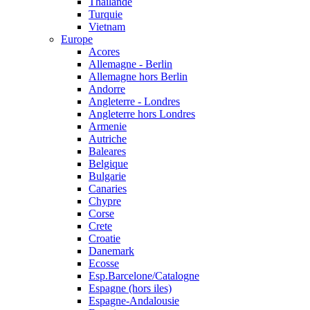
Thailande
Turquie
Vietnam
Europe
Acores
Allemagne - Berlin
Allemagne hors Berlin
Andorre
Angleterre - Londres
Angleterre hors Londres
Armenie
Autriche
Baleares
Belgique
Bulgarie
Canaries
Chypre
Corse
Crete
Croatie
Danemark
Ecosse
Esp.Barcelone/Catalogne
Espagne (hors iles)
Espagne-Andalousie