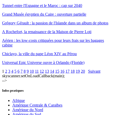
Tunnel entre l'Espagne et le Maroc : cap sur 2040
Grand Musée égyptien du Caire : ouverture partielle
Grégory Gérault : la passion de l'Islande dans un album de photos
A Rochefort, la renaissance de la Maison de Pierre Loti
Aérien : les low-costs critiquées pour leurs frais sur les bagages
cabine
Chiclayo, la ville du pape Léon XIV au Pérou
Universal Epic Universe ouvre à Orlando (Floride)
1
2
3
4
5
6
7
8
9
10
11
12
13
14
15
16
17
18
19
20
Suivant
skyscanner.setOnLoadCallback(main);
-->
Infos pratiques
Afrique
Amérique Centrale & Caraïbes
Amérique du Nord
Amérique du Sud