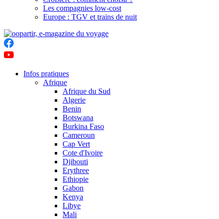
Les compagnies low-cost
Europe : TGV et trains de nuit
Infos pratiques
Afrique
Afrique du Sud
Algerie
Benin
Botswana
Burkina Faso
Cameroun
Cap Vert
Cote d'Ivoire
Djibouti
Erythree
Ethiopie
Gabon
Kenya
Libye
Mali