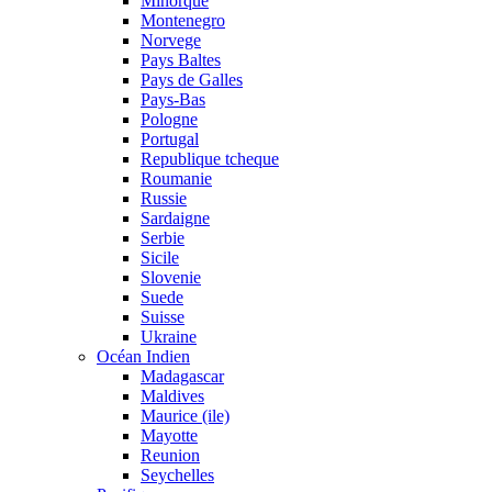
Minorque
Montenegro
Norvege
Pays Baltes
Pays de Galles
Pays-Bas
Pologne
Portugal
Republique tcheque
Roumanie
Russie
Sardaigne
Serbie
Sicile
Slovenie
Suede
Suisse
Ukraine
Océan Indien
Madagascar
Maldives
Maurice (ile)
Mayotte
Reunion
Seychelles