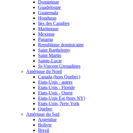
Dominique
Guadeloupe
Guatemala
Honduras
Iles des Caraibes
Martinique
Mexique
Panama
Republique dominicaine
Saint Barthelemy
Saint Martin
Sainte-Lucie
St-Vincent Grenadines
Amérique du Nord
Canada (hors Quebec)
Etats-Unis - autres
Etats-Unis - Floride
Etats-Unis - Ouest
Etats-Unis Est (hors NY)
Etats-Unis, New York
Quebec
Amérique du Sud
Argentine
Bolivie
Bresil