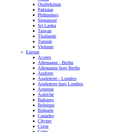
Ouzbekistan
Pakistan
Philippines
Singapour
Sri Lanka
Taiwan
Thailande
Turquie
Vietnam
Europe
Acores
Allemagne - Berlin
Allemagne hors Berlin
Andorre
Angleterre - Londres
Angleterre hors Londres
Armenie
Autriche
Baleares
Belgique
Bulgarie
Canaries
Chypre
Corse
Crete