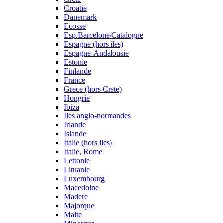
Croatie
Danemark
Ecosse
Esp.Barcelone/Catalogne
Espagne (hors iles)
Espagne-Andalousie
Estonie
Finlande
France
Grece (hors Crete)
Hongrie
Ibiza
Iles anglo-normandes
Irlande
Islande
Italie (hors iles)
Italie, Rome
Lettonie
Lituanie
Luxembourg
Macedoine
Madere
Majorque
Malte