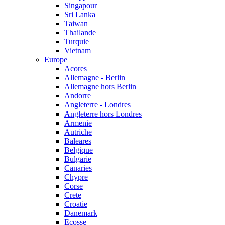
Singapour
Sri Lanka
Taiwan
Thailande
Turquie
Vietnam
Europe
Acores
Allemagne - Berlin
Allemagne hors Berlin
Andorre
Angleterre - Londres
Angleterre hors Londres
Armenie
Autriche
Baleares
Belgique
Bulgarie
Canaries
Chypre
Corse
Crete
Croatie
Danemark
Ecosse