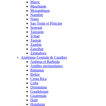
Maroc
Mauritanie
Mozambique
Namibie
Niger
Sao Tome et Principe
Senegal
Tanzanie
Tchad
Tunisie
Zambie
Zanzibar
Zimbabwe
Amérique Centrale & Caraïbes
Antigua et Barbuda
Antilles neerlandaises
Bahamas
Belize
Costa Rica
Cuba
Dominique
Guadeloupe
Guatemala
Haiti
Honduras