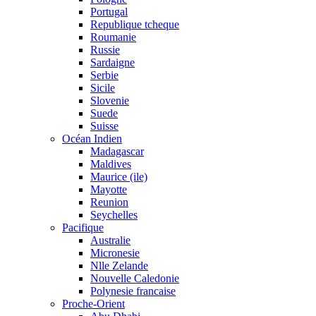
Portugal
Republique tcheque
Roumanie
Russie
Sardaigne
Serbie
Sicile
Slovenie
Suede
Suisse
Océan Indien
Madagascar
Maldives
Maurice (ile)
Mayotte
Reunion
Seychelles
Pacifique
Australie
Micronesie
Nlle Zelande
Nouvelle Caledonie
Polynesie francaise
Proche-Orient