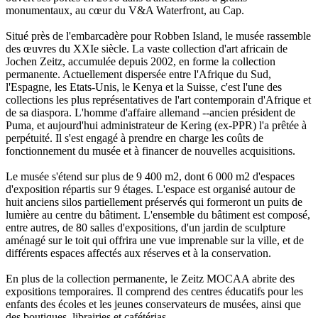
monumentaux, au cœur du V&A Waterfront, au Cap.
Situé près de l'embarcadère pour Robben Island, le musée rassemble
des œuvres du XXIe siècle. La vaste collection d'art africain de
Jochen Zeitz, accumulée depuis 2002, en forme la collection
permanente. Actuellement dispersée entre l'Afrique du Sud,
l'Espagne, les Etats-Unis, le Kenya et la Suisse, c'est l'une des
collections les plus représentatives de l'art contemporain d'Afrique et
de sa diaspora. L'homme d'affaire allemand --ancien président de
Puma, et aujourd'hui administrateur de Kering (ex-PPR) l'a prêtée à
perpétuité. Il s'est engagé à prendre en charge les coûts de
fonctionnement du musée et à financer de nouvelles acquisitions.
Le musée s'étend sur plus de 9 400 m2, dont 6 000 m2 d'espaces
d'exposition répartis sur 9 étages. L'espace est organisé autour de
huit anciens silos partiellement préservés qui formeront un puits de
lumière au centre du bâtiment. L'ensemble du bâtiment est composé,
entre autres, de 80 salles d'expositions, d'un jardin de sculpture
aménagé sur le toit qui offrira une vue imprenable sur la ville, et de
différents espaces affectés aux réserves et à la conservation.
En plus de la collection permanente, le Zeitz MOCAA abrite des
expositions temporaires. Il comprend des centres éducatifs pour les
enfants des écoles et les jeunes conservateurs de musées, ainsi que
des boutiques, librairies et cafétérias.