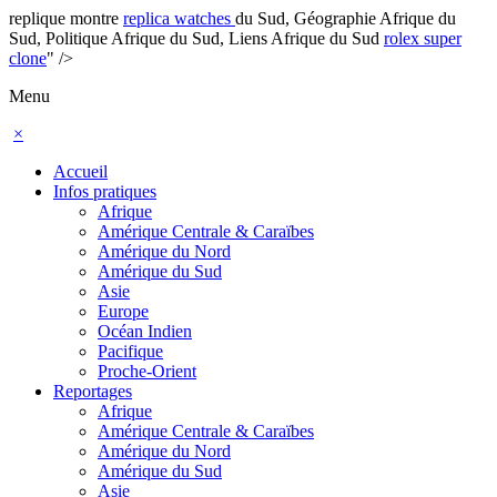
replique montre
replica watches
du Sud, Géographie Afrique du
Sud, Politique Afrique du Sud, Liens Afrique du Sud
rolex super
clone
" />
Menu
×
Accueil
Infos pratiques
Afrique
Amérique Centrale & Caraïbes
Amérique du Nord
Amérique du Sud
Asie
Europe
Océan Indien
Pacifique
Proche-Orient
Reportages
Afrique
Amérique Centrale & Caraïbes
Amérique du Nord
Amérique du Sud
Asie