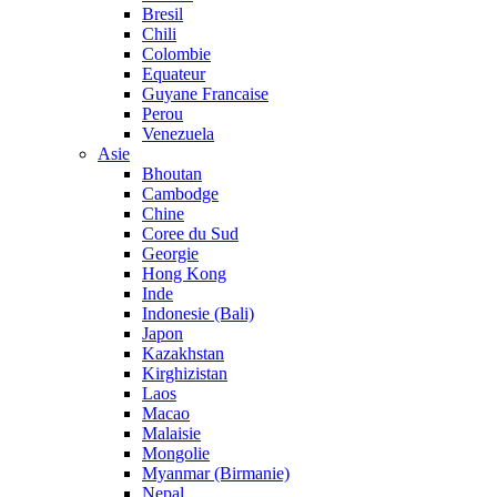
Bresil
Chili
Colombie
Equateur
Guyane Francaise
Perou
Venezuela
Asie
Bhoutan
Cambodge
Chine
Coree du Sud
Georgie
Hong Kong
Inde
Indonesie (Bali)
Japon
Kazakhstan
Kirghizistan
Laos
Macao
Malaisie
Mongolie
Myanmar (Birmanie)
Nepal