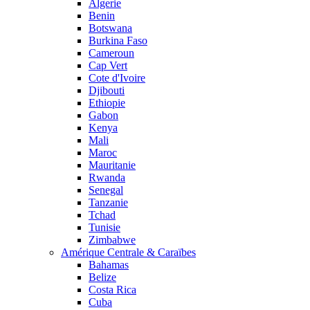
Algerie
Benin
Botswana
Burkina Faso
Cameroun
Cap Vert
Cote d'Ivoire
Djibouti
Ethiopie
Gabon
Kenya
Mali
Maroc
Mauritanie
Rwanda
Senegal
Tanzanie
Tchad
Tunisie
Zimbabwe
Amérique Centrale & Caraïbes
Bahamas
Belize
Costa Rica
Cuba