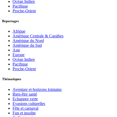
Océan Indien
Pacifique
Proche-Orient
Reportages
Afrique
Amérique Centrale & Caraïbes
Amérique du Nord
Amérique du Sud
Asie
Europe
Océan Indien
Pacifique
Proche-Orient
Thématiques
Aventure et horizons lointains
Bien-être santé
Echappee verte
Evasions culturelles
Fête et carnaval
Fun et insolite