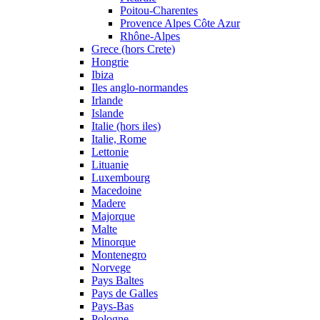
Poitou-Charentes
Provence Alpes Côte Azur
Rhône-Alpes
Grece (hors Crete)
Hongrie
Ibiza
Iles anglo-normandes
Irlande
Islande
Italie (hors iles)
Italie, Rome
Lettonie
Lituanie
Luxembourg
Macedoine
Madere
Majorque
Malte
Minorque
Montenegro
Norvege
Pays Baltes
Pays de Galles
Pays-Bas
Pologne