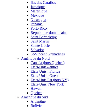
Iles des Caraibes
Jamaique
Martinique
Mexique
Nicaragua
Panama
Porto Rico
Republique dominicaine
Saint Barthelemy
Saint Martin
Sainte-Lucie
Salvador
St-Vincent Grenadines
Amérique du Nord
Canada (hors Quebec)
Etats-Unis - autres
Etats-Unis - Floride
Etats-Unis - Ouest
Etats-Unis Est (hors NY)
Etats-Unis, New York
Hawaii
Quebec
Amérique du Sud
Argentine
Bolivie