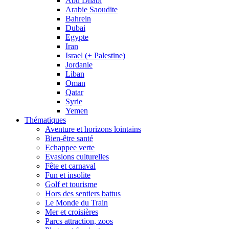
Abu Dhabi
Arabie Saoudite
Bahrein
Dubai
Egypte
Iran
Israel (+ Palestine)
Jordanie
Liban
Oman
Qatar
Syrie
Yemen
Thématiques
Aventure et horizons lointains
Bien-être santé
Echappee verte
Evasions culturelles
Fête et carnaval
Fun et insolite
Golf et tourisme
Hors des sentiers battus
Le Monde du Train
Mer et croisières
Parcs attraction, zoos