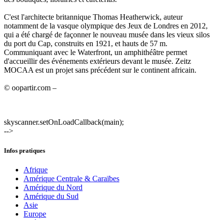
C'est l'architecte britannique Thomas Heatherwick, auteur
notamment de la vasque olympique des Jeux de Londres en 2012,
qui a été chargé de façonner le nouveau musée dans les vieux silos
du port du Cap, construits en 1921, et hauts de 57 m.
Communiquant avec le Waterfront, un amphithéâtre permet
d'accueillir des événements extérieurs devant le musée. Zeitz
MOCAA est un projet sans précédent sur le continent africain.
© oopartir.com –
skyscanner.setOnLoadCallback(main);
-->
Infos pratiques
Afrique
Amérique Centrale & Caraïbes
Amérique du Nord
Amérique du Sud
Asie
Europe