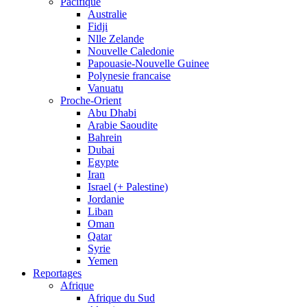
Pacifique
Australie
Fidji
Nlle Zelande
Nouvelle Caledonie
Papouasie-Nouvelle Guinee
Polynesie francaise
Vanuatu
Proche-Orient
Abu Dhabi
Arabie Saoudite
Bahrein
Dubai
Egypte
Iran
Israel (+ Palestine)
Jordanie
Liban
Oman
Qatar
Syrie
Yemen
Reportages
Afrique
Afrique du Sud