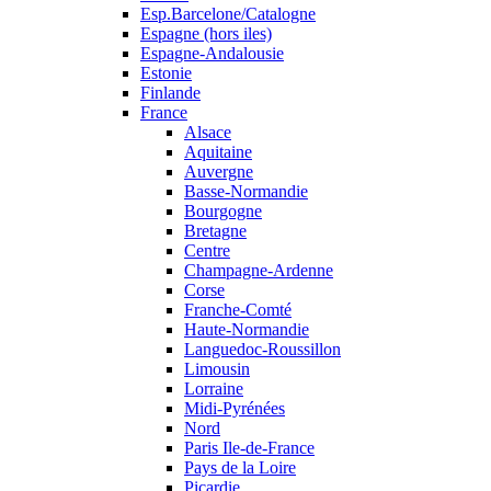
Esp.Barcelone/Catalogne
Espagne (hors iles)
Espagne-Andalousie
Estonie
Finlande
France
Alsace
Aquitaine
Auvergne
Basse-Normandie
Bourgogne
Bretagne
Centre
Champagne-Ardenne
Corse
Franche-Comté
Haute-Normandie
Languedoc-Roussillon
Limousin
Lorraine
Midi-Pyrénées
Nord
Paris Ile-de-France
Pays de la Loire
Picardie