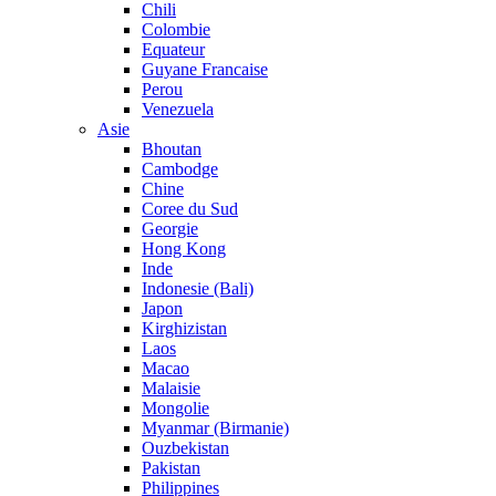
Chili
Colombie
Equateur
Guyane Francaise
Perou
Venezuela
Asie
Bhoutan
Cambodge
Chine
Coree du Sud
Georgie
Hong Kong
Inde
Indonesie (Bali)
Japon
Kirghizistan
Laos
Macao
Malaisie
Mongolie
Myanmar (Birmanie)
Ouzbekistan
Pakistan
Philippines