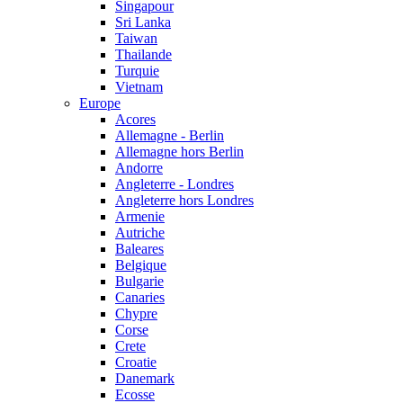
Singapour
Sri Lanka
Taiwan
Thailande
Turquie
Vietnam
Europe
Acores
Allemagne - Berlin
Allemagne hors Berlin
Andorre
Angleterre - Londres
Angleterre hors Londres
Armenie
Autriche
Baleares
Belgique
Bulgarie
Canaries
Chypre
Corse
Crete
Croatie
Danemark
Ecosse