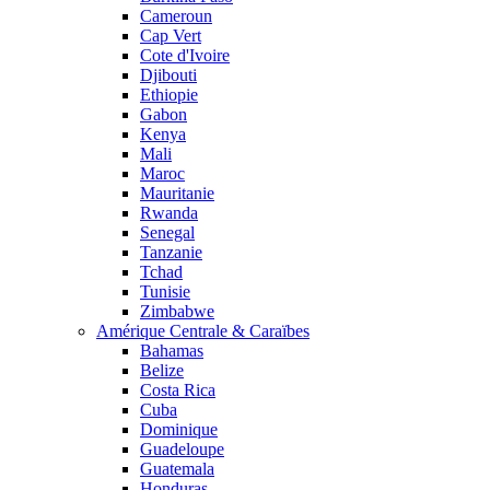
Cameroun
Cap Vert
Cote d'Ivoire
Djibouti
Ethiopie
Gabon
Kenya
Mali
Maroc
Mauritanie
Rwanda
Senegal
Tanzanie
Tchad
Tunisie
Zimbabwe
Amérique Centrale & Caraïbes
Bahamas
Belize
Costa Rica
Cuba
Dominique
Guadeloupe
Guatemala
Honduras