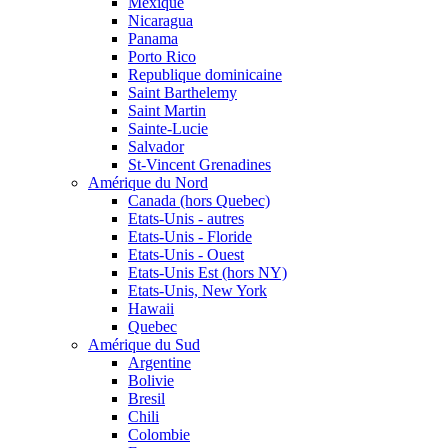
Mexique
Nicaragua
Panama
Porto Rico
Republique dominicaine
Saint Barthelemy
Saint Martin
Sainte-Lucie
Salvador
St-Vincent Grenadines
Amérique du Nord
Canada (hors Quebec)
Etats-Unis - autres
Etats-Unis - Floride
Etats-Unis - Ouest
Etats-Unis Est (hors NY)
Etats-Unis, New York
Hawaii
Quebec
Amérique du Sud
Argentine
Bolivie
Bresil
Chili
Colombie