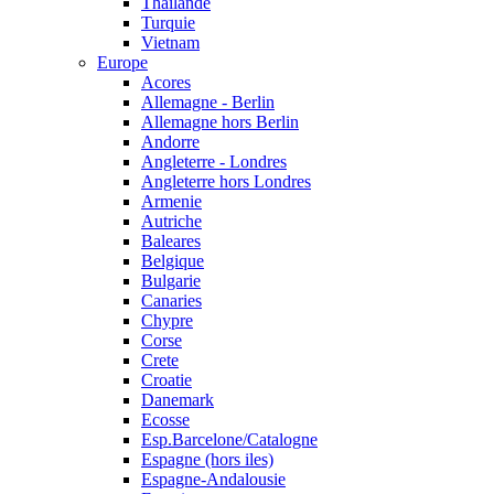
Thailande
Turquie
Vietnam
Europe
Acores
Allemagne - Berlin
Allemagne hors Berlin
Andorre
Angleterre - Londres
Angleterre hors Londres
Armenie
Autriche
Baleares
Belgique
Bulgarie
Canaries
Chypre
Corse
Crete
Croatie
Danemark
Ecosse
Esp.Barcelone/Catalogne
Espagne (hors iles)
Espagne-Andalousie