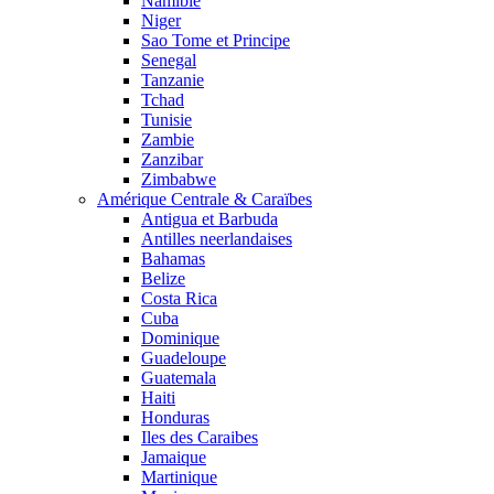
Namibie
Niger
Sao Tome et Principe
Senegal
Tanzanie
Tchad
Tunisie
Zambie
Zanzibar
Zimbabwe
Amérique Centrale & Caraïbes
Antigua et Barbuda
Antilles neerlandaises
Bahamas
Belize
Costa Rica
Cuba
Dominique
Guadeloupe
Guatemala
Haiti
Honduras
Iles des Caraibes
Jamaique
Martinique