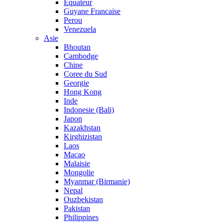
Equateur
Guyane Francaise
Perou
Venezuela
Asie
Bhoutan
Cambodge
Chine
Coree du Sud
Georgie
Hong Kong
Inde
Indonesie (Bali)
Japon
Kazakhstan
Kirghizistan
Laos
Macao
Malaisie
Mongolie
Myanmar (Birmanie)
Nepal
Ouzbekistan
Pakistan
Philippines