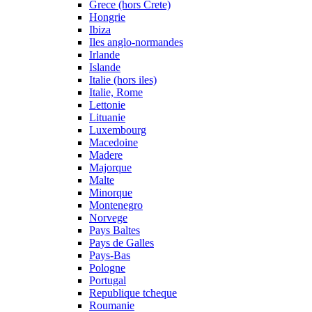
Grece (hors Crete)
Hongrie
Ibiza
Iles anglo-normandes
Irlande
Islande
Italie (hors iles)
Italie, Rome
Lettonie
Lituanie
Luxembourg
Macedoine
Madere
Majorque
Malte
Minorque
Montenegro
Norvege
Pays Baltes
Pays de Galles
Pays-Bas
Pologne
Portugal
Republique tcheque
Roumanie