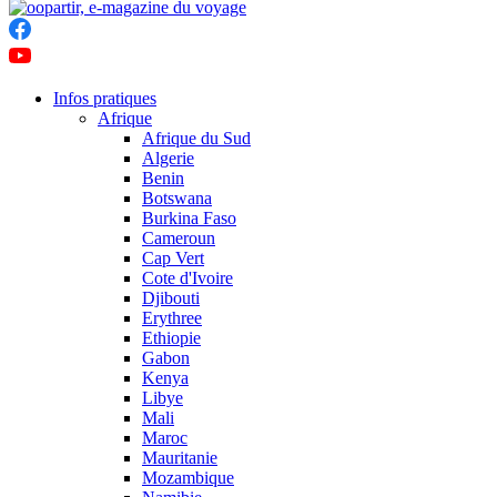
Infos pratiques
Afrique
Afrique du Sud
Algerie
Benin
Botswana
Burkina Faso
Cameroun
Cap Vert
Cote d'Ivoire
Djibouti
Erythree
Ethiopie
Gabon
Kenya
Libye
Mali
Maroc
Mauritanie
Mozambique