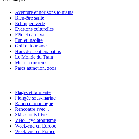
Aventure et horizons lointains
Bien-être santé
Echappee verte
Evasions culturelles
Fête et carnaval
Fun et insolite
Golf et tourisme
Hors des sentiers battus
Le Monde du Train
Mer et croisières
Parcs attraction, zoos
Plages et farniente
Plongée sous-marine
Rando et montagne
Rencontre avec...
Ski - sports hiver
Vélo - cyclotourisme
Week-end en Europe
Week-end en France