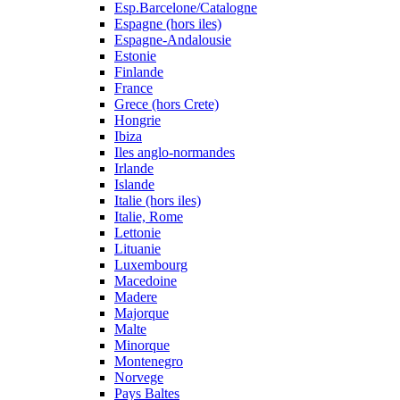
Esp.Barcelone/Catalogne
Espagne (hors iles)
Espagne-Andalousie
Estonie
Finlande
France
Grece (hors Crete)
Hongrie
Ibiza
Iles anglo-normandes
Irlande
Islande
Italie (hors iles)
Italie, Rome
Lettonie
Lituanie
Luxembourg
Macedoine
Madere
Majorque
Malte
Minorque
Montenegro
Norvege
Pays Baltes