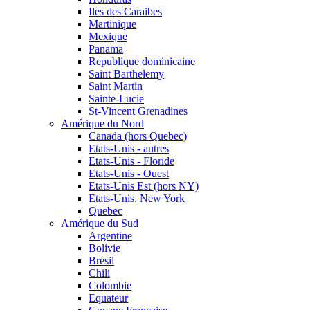
Iles des Caraibes
Martinique
Mexique
Panama
Republique dominicaine
Saint Barthelemy
Saint Martin
Sainte-Lucie
St-Vincent Grenadines
Amérique du Nord
Canada (hors Quebec)
Etats-Unis - autres
Etats-Unis - Floride
Etats-Unis - Ouest
Etats-Unis Est (hors NY)
Etats-Unis, New York
Quebec
Amérique du Sud
Argentine
Bolivie
Bresil
Chili
Colombie
Equateur