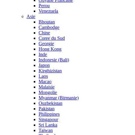
Guyane Francaise
Perou
Venezuela
Asie
Bhoutan
Cambodge
Chine
Coree du Sud
Georgie
Hong Kong
Inde
Indonesie (Bali)
Japon
Kirghizistan
Laos
Macao
Malaisie
Mongolie
Myanmar (Birmanie)
Ouzbekistan
Pakistan
Philippines
Singapour
Sri Lanka
Taiwan