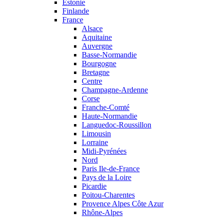
Estonie
Finlande
France
Alsace
Aquitaine
Auvergne
Basse-Normandie
Bourgogne
Bretagne
Centre
Champagne-Ardenne
Corse
Franche-Comté
Haute-Normandie
Languedoc-Roussillon
Limousin
Lorraine
Midi-Pyrénées
Nord
Paris Ile-de-France
Pays de la Loire
Picardie
Poitou-Charentes
Provence Alpes Côte Azur
Rhône-Alpes