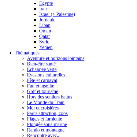
Egypte
Iran
Israel (+ Palestine)
Jordanie
Liban
Oman
Qatar
Syrie
Yemen
Thématiques
Aventure et horizons lointains
Bien-être santé
Echappee verte
Evasions culturelles
Fête et carnaval
Fun et insolite
Golf et tourisme
Hors des sentiers battus
Le Monde du Train
Mer et croisières
Parcs attraction, zoos
Plages et farniente
Plongée sous-marine
Rando et montagne
Rencontre avec...