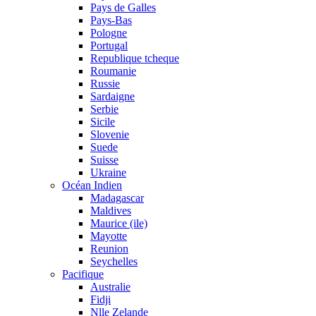
Pays de Galles
Pays-Bas
Pologne
Portugal
Republique tcheque
Roumanie
Russie
Sardaigne
Serbie
Sicile
Slovenie
Suede
Suisse
Ukraine
Océan Indien
Madagascar
Maldives
Maurice (ile)
Mayotte
Reunion
Seychelles
Pacifique
Australie
Fidji
Nlle Zelande