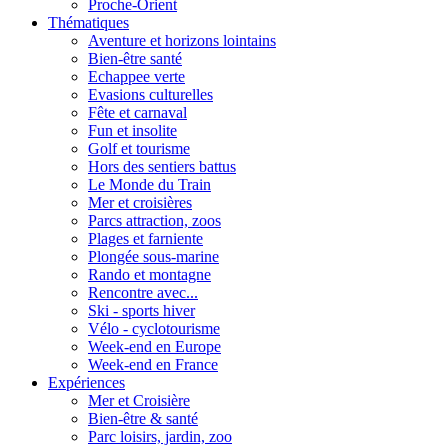
Proche-Orient
Thématiques
Aventure et horizons lointains
Bien-être santé
Echappee verte
Evasions culturelles
Fête et carnaval
Fun et insolite
Golf et tourisme
Hors des sentiers battus
Le Monde du Train
Mer et croisières
Parcs attraction, zoos
Plages et farniente
Plongée sous-marine
Rando et montagne
Rencontre avec...
Ski - sports hiver
Vélo - cyclotourisme
Week-end en Europe
Week-end en France
Expériences
Mer et Croisière
Bien-être & santé
Parc loisirs, jardin, zoo