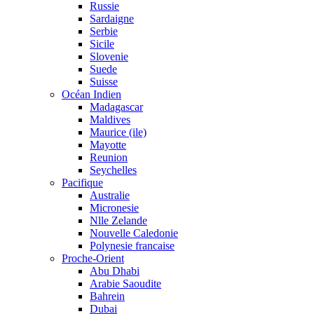
Russie
Sardaigne
Serbie
Sicile
Slovenie
Suede
Suisse
Océan Indien
Madagascar
Maldives
Maurice (ile)
Mayotte
Reunion
Seychelles
Pacifique
Australie
Micronesie
Nlle Zelande
Nouvelle Caledonie
Polynesie francaise
Proche-Orient
Abu Dhabi
Arabie Saoudite
Bahrein
Dubai