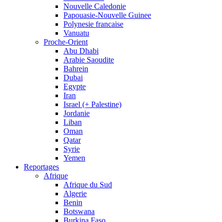
Nouvelle Caledonie
Papouasie-Nouvelle Guinee
Polynesie francaise
Vanuatu
Proche-Orient
Abu Dhabi
Arabie Saoudite
Bahrein
Dubai
Egypte
Iran
Israel (+ Palestine)
Jordanie
Liban
Oman
Qatar
Syrie
Yemen
Reportages
Afrique
Afrique du Sud
Algerie
Benin
Botswana
Burkina Faso