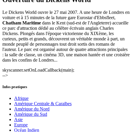
Le Dickens World ouvre le 27 mai 2007. A une heure de Londres en
voiture et à 15 minutes de la future gare Eurostar d'Ebbsfleet,
Chatham Maritime
dans le Kent (sud-est de l'Angleterre) accueille
ce parc d'attraction dédié au célèbre écrivain anglais Charles
Dickens. Plongés dans l'époque victorienne du XIXème, les
curieux, petits et grands, découvrent un véritable monde à part, un
monde peuplé de personnages tout droit sortis des romans de
l'auteur. Le parc est organisé autour de quatre attractions principales
: la salle de classe, un cinéma 3D, une maison hantée et une croisière
dans les confins de Londres...
skyscanner.setOnLoadCallback(main);
-->
Infos pratiques
Afrique
Amérique Centrale & Caraïbes
Amérique du Nord
Amérique du Sud
Asie
Europe
Océan Indien