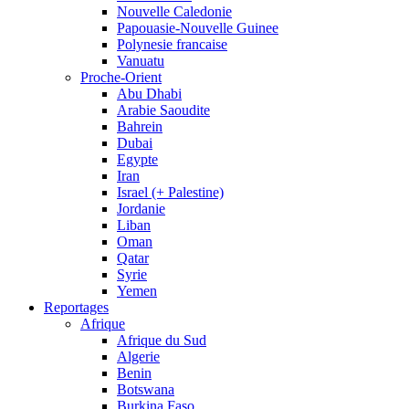
Nouvelle Caledonie
Papouasie-Nouvelle Guinee
Polynesie francaise
Vanuatu
Proche-Orient
Abu Dhabi
Arabie Saoudite
Bahrein
Dubai
Egypte
Iran
Israel (+ Palestine)
Jordanie
Liban
Oman
Qatar
Syrie
Yemen
Reportages
Afrique
Afrique du Sud
Algerie
Benin
Botswana
Burkina Faso