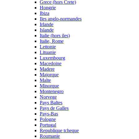
Grece (hors Crete)
Hongrie
Ibiza
Iles anglo-normandes
Irlande
Islande
Italie (hors iles)
Italie, Rome
Lettonie
Lituanie
Luxembourg
Macedoine
Madere
Majorque
Malte
Minorque
Montenegro
Norvege
Pays Baltes
Pays de Galles
Pays-Bas
Pologne
Portugal
Republique tcheque
Roumanie