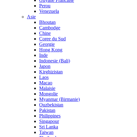
Guyane Francaise
Perou
Venezuela
Asie
Bhoutan
Cambodge
Chine
Coree du Sud
Georgie
Hong Kong
Inde
Indonesie (Bali)
Japon
Kirghizistan
Laos
Macao
Malaisie
Mongolie
Myanmar (Birmanie)
Ouzbekistan
Pakistan
Philippines
Singapour
Sri Lanka
Taiwan