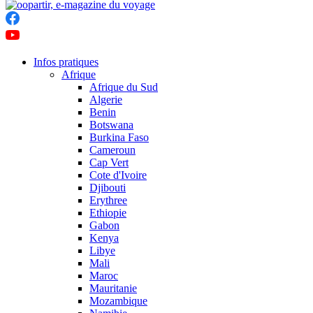
Infos pratiques
Afrique
Afrique du Sud
Algerie
Benin
Botswana
Burkina Faso
Cameroun
Cap Vert
Cote d'Ivoire
Djibouti
Erythree
Ethiopie
Gabon
Kenya
Libye
Mali
Maroc
Mauritanie
Mozambique