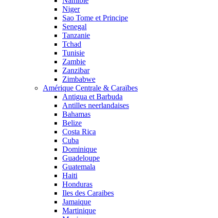
Namibie
Niger
Sao Tome et Principe
Senegal
Tanzanie
Tchad
Tunisie
Zambie
Zanzibar
Zimbabwe
Amérique Centrale & Caraïbes
Antigua et Barbuda
Antilles neerlandaises
Bahamas
Belize
Costa Rica
Cuba
Dominique
Guadeloupe
Guatemala
Haiti
Honduras
Iles des Caraibes
Jamaique
Martinique