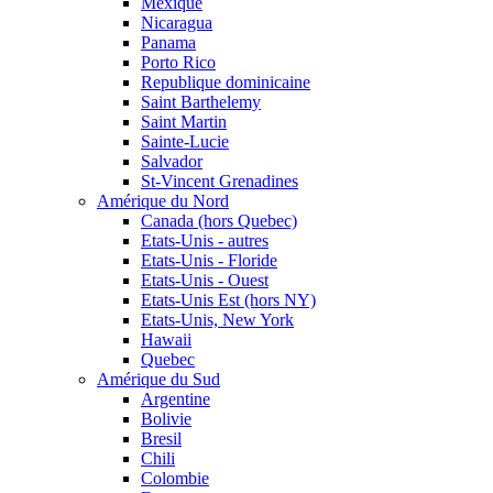
Mexique
Nicaragua
Panama
Porto Rico
Republique dominicaine
Saint Barthelemy
Saint Martin
Sainte-Lucie
Salvador
St-Vincent Grenadines
Amérique du Nord
Canada (hors Quebec)
Etats-Unis - autres
Etats-Unis - Floride
Etats-Unis - Ouest
Etats-Unis Est (hors NY)
Etats-Unis, New York
Hawaii
Quebec
Amérique du Sud
Argentine
Bolivie
Bresil
Chili
Colombie