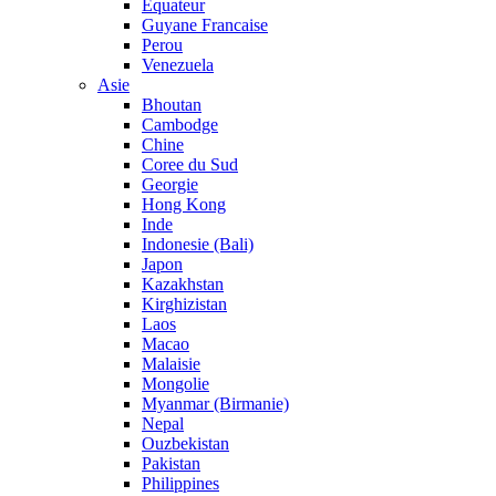
Equateur
Guyane Francaise
Perou
Venezuela
Asie
Bhoutan
Cambodge
Chine
Coree du Sud
Georgie
Hong Kong
Inde
Indonesie (Bali)
Japon
Kazakhstan
Kirghizistan
Laos
Macao
Malaisie
Mongolie
Myanmar (Birmanie)
Nepal
Ouzbekistan
Pakistan
Philippines