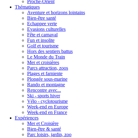
Proche-Orient
Thématiques
Aventure et horizons lointains
Bien-être santé
Echappee verte
Evasions culturelles
Fête et carnaval
Fun et insolite
Golf et tourisme
Hors des sentiers battus
Le Monde du Train
Mer et croisières
Parcs attraction, zoos
Plages et farniente
Plongée sous-marine
Rando et montagne
Rencontre avec...
Ski - sports hiver
Vélo - cyclotourisme
Week-end en Europe
Week-end en France
Expériences
Mer et Croisière
Bien-être & santé
Parc loisirs, jardin, zoo