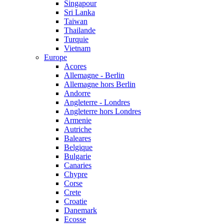
Singapour
Sri Lanka
Taiwan
Thailande
Turquie
Vietnam
Europe
Acores
Allemagne - Berlin
Allemagne hors Berlin
Andorre
Angleterre - Londres
Angleterre hors Londres
Armenie
Autriche
Baleares
Belgique
Bulgarie
Canaries
Chypre
Corse
Crete
Croatie
Danemark
Ecosse