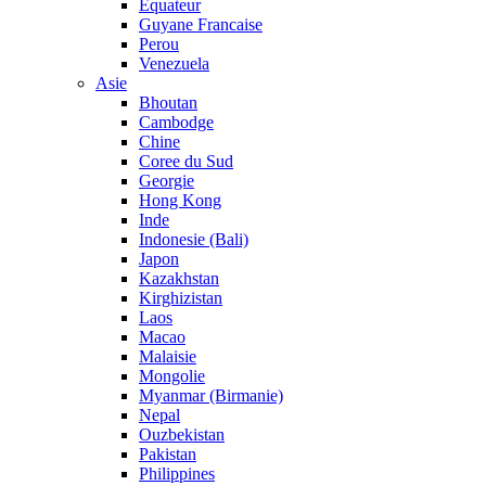
Equateur
Guyane Francaise
Perou
Venezuela
Asie
Bhoutan
Cambodge
Chine
Coree du Sud
Georgie
Hong Kong
Inde
Indonesie (Bali)
Japon
Kazakhstan
Kirghizistan
Laos
Macao
Malaisie
Mongolie
Myanmar (Birmanie)
Nepal
Ouzbekistan
Pakistan
Philippines