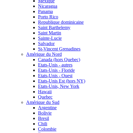
Mexique
Nicaragua
Panama
Porto Rico
Republique dominicaine
Saint Barthelemy
Saint Martin
Sainte-Lucie
Salvador
St-Vincent Grenadines
Amérique du Nord
Canada (hors Quebec)
Etats-Unis - autres
Etats-Unis - Floride
Etats-Unis - Ouest
Etats-Unis Est (hors NY)
Etats-Unis, New York
Hawaii
Quebec
Amérique du Sud
Argentine
Bolivie
Bresil
Chili
Colombie