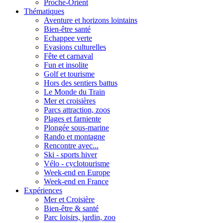
Proche-Orient
Thématiques
Aventure et horizons lointains
Bien-être santé
Echappee verte
Evasions culturelles
Fête et carnaval
Fun et insolite
Golf et tourisme
Hors des sentiers battus
Le Monde du Train
Mer et croisières
Parcs attraction, zoos
Plages et farniente
Plongée sous-marine
Rando et montagne
Rencontre avec...
Ski - sports hiver
Vélo - cyclotourisme
Week-end en Europe
Week-end en France
Expériences
Mer et Croisière
Bien-être & santé
Parc loisirs, jardin, zoo