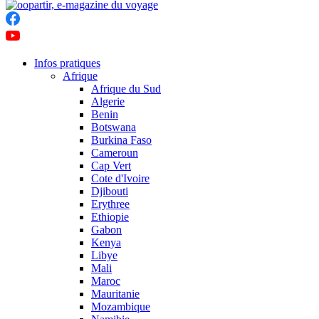
Infos pratiques
Afrique
Afrique du Sud
Algerie
Benin
Botswana
Burkina Faso
Cameroun
Cap Vert
Cote d'Ivoire
Djibouti
Erythree
Ethiopie
Gabon
Kenya
Libye
Mali
Maroc
Mauritanie
Mozambique