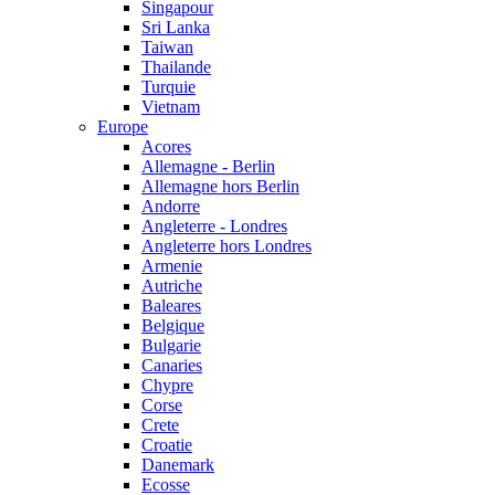
Singapour
Sri Lanka
Taiwan
Thailande
Turquie
Vietnam
Europe
Acores
Allemagne - Berlin
Allemagne hors Berlin
Andorre
Angleterre - Londres
Angleterre hors Londres
Armenie
Autriche
Baleares
Belgique
Bulgarie
Canaries
Chypre
Corse
Crete
Croatie
Danemark
Ecosse