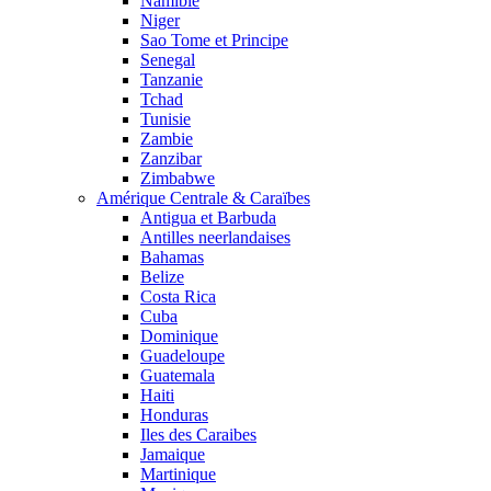
Namibie
Niger
Sao Tome et Principe
Senegal
Tanzanie
Tchad
Tunisie
Zambie
Zanzibar
Zimbabwe
Amérique Centrale & Caraïbes
Antigua et Barbuda
Antilles neerlandaises
Bahamas
Belize
Costa Rica
Cuba
Dominique
Guadeloupe
Guatemala
Haiti
Honduras
Iles des Caraibes
Jamaique
Martinique