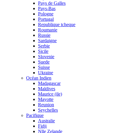
Pays de Galles
Pays-Bas
Pologne
Portugal
Republique tcheque
Roumanie
Russie
Sardaigne
Serbie
Sicile
Slovenie
Suede
Suisse
Ukraine
Océan Indien
Madagascar
Maldives
Maurice (ile)
Mayotte
Reunion
Seychelles
Pacifique
Australie
Fidji
Nlle Zelande