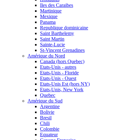
Iles des Caraibes
Martinique
Mexique
Panama
Republique dominicaine
Saint Barthelemy
Saint Martin
Sainte-Lucie
St-Vincent Grenadines
Amérique du Nord
Canada (hors Quebec)
Etats-Unis - autres
Etats-Unis - Floride
Etats-Unis - Ouest
Etats-Unis Est (hors NY)
Etats-Unis, New York
Quebec
Amérique du Sud
Argentine
Bolivie
Bresil
Chili
Colombie
Equateur