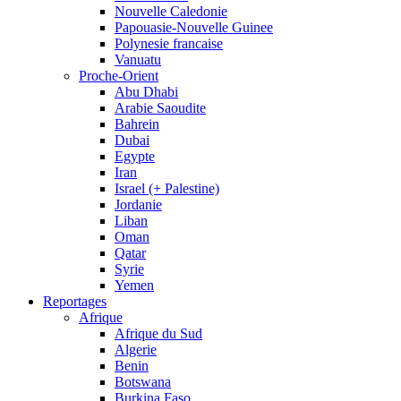
Nouvelle Caledonie
Papouasie-Nouvelle Guinee
Polynesie francaise
Vanuatu
Proche-Orient
Abu Dhabi
Arabie Saoudite
Bahrein
Dubai
Egypte
Iran
Israel (+ Palestine)
Jordanie
Liban
Oman
Qatar
Syrie
Yemen
Reportages
Afrique
Afrique du Sud
Algerie
Benin
Botswana
Burkina Faso