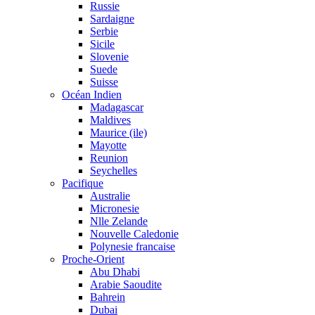
Russie
Sardaigne
Serbie
Sicile
Slovenie
Suede
Suisse
Océan Indien
Madagascar
Maldives
Maurice (ile)
Mayotte
Reunion
Seychelles
Pacifique
Australie
Micronesie
Nlle Zelande
Nouvelle Caledonie
Polynesie francaise
Proche-Orient
Abu Dhabi
Arabie Saoudite
Bahrein
Dubai