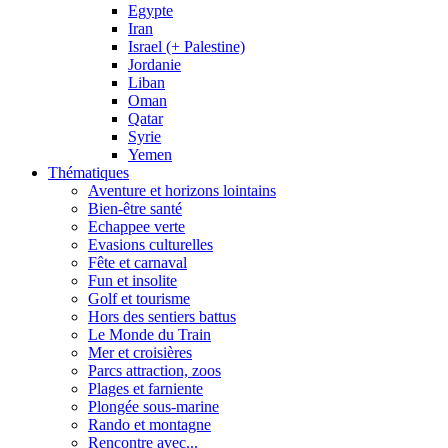
Egypte
Iran
Israel (+ Palestine)
Jordanie
Liban
Oman
Qatar
Syrie
Yemen
Thématiques
Aventure et horizons lointains
Bien-être santé
Echappee verte
Evasions culturelles
Fête et carnaval
Fun et insolite
Golf et tourisme
Hors des sentiers battus
Le Monde du Train
Mer et croisières
Parcs attraction, zoos
Plages et farniente
Plongée sous-marine
Rando et montagne
Rencontre avec...