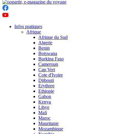
Infos pratiques
Afrique
Afrique du Sud
Algerie
Benin
Botswana
Burkina Faso
Cameroun
Cap Vert
Cote d'Ivoire
Djibouti
Erythree
Ethiopie
Gabon
Kenya
Libye
Mali
Maroc
Mauritanie
Mozambique