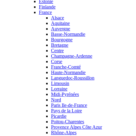
Estonie
Finlande
France
Alsace
Aquitaine
Auvergne
Basse-Normandie
Bourgogne
Bretagne
Centre
Champagne-Ardenne
Corse
Franche-Comté
Haute-Normandie
Languedoc-Roussillon
Limousin
Lorraine
Midi-Pyrénées
Nord
Paris Ile-de-France
Pays de la Loire
Picardie
Poitou-Charentes
Provence Alpes Côte Azur
Rhône-Alpes