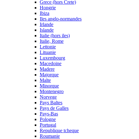
Grece (hors Crete)
Hongrie
Ibiza
Iles anglo-normandes
Irlande
Islande
Italie (hors iles)
Italie, Rome
Lettonie
Lituanie
Luxembourg
Macedoine
Madere
Majorque
Malte
Minorque
Montenegro
Norvege
Pays Baltes
Pays de Galles
Pays-Bas
Pologne
Portugal
Republique tcheque
Roumanie