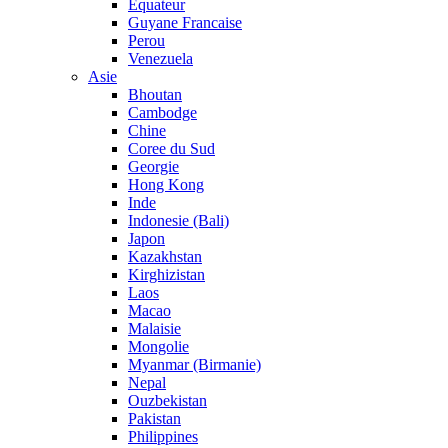
Equateur
Guyane Francaise
Perou
Venezuela
Asie
Bhoutan
Cambodge
Chine
Coree du Sud
Georgie
Hong Kong
Inde
Indonesie (Bali)
Japon
Kazakhstan
Kirghizistan
Laos
Macao
Malaisie
Mongolie
Myanmar (Birmanie)
Nepal
Ouzbekistan
Pakistan
Philippines