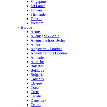
Singapour
Sri Lanka
Taiwan
Thailande
Turquie
Vietnam
Europe
Acores
Allemagne - Berlin
Allemagne hors Berlin
Andorre
Angleterre - Londres
Angleterre hors Londres
Armenie
Autriche
Baleares
Belgique
Bulgarie
Canaries
Chypre
Corse
Crete
Croatie
Danemark
Ecosse