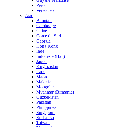
Guyane Francaise
Perou
Venezuela
Asie
Bhoutan
Cambodge
Chine
Coree du Sud
Georgie
Hong Kong
Inde
Indonesie (Bali)
Japon
Kirghizistan
Laos
Macao
Malaisie
Mongolie
Myanmar (Birmanie)
Ouzbekistan
Pakistan
Philippines
Singapour
Sri Lanka
Taiwan