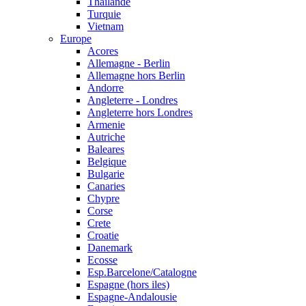
Thailande
Turquie
Vietnam
Europe
Acores
Allemagne - Berlin
Allemagne hors Berlin
Andorre
Angleterre - Londres
Angleterre hors Londres
Armenie
Autriche
Baleares
Belgique
Bulgarie
Canaries
Chypre
Corse
Crete
Croatie
Danemark
Ecosse
Esp.Barcelone/Catalogne
Espagne (hors iles)
Espagne-Andalousie