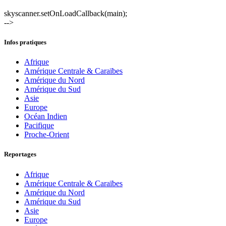
skyscanner.setOnLoadCallback(main);
-->
Infos pratiques
Afrique
Amérique Centrale & Caraïbes
Amérique du Nord
Amérique du Sud
Asie
Europe
Océan Indien
Pacifique
Proche-Orient
Reportages
Afrique
Amérique Centrale & Caraïbes
Amérique du Nord
Amérique du Sud
Asie
Europe