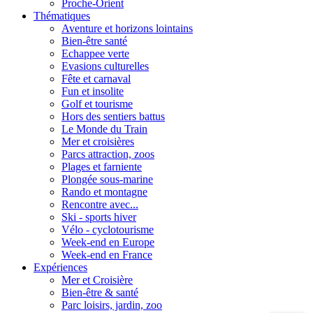
Proche-Orient
Thématiques
Aventure et horizons lointains
Bien-être santé
Echappee verte
Evasions culturelles
Fête et carnaval
Fun et insolite
Golf et tourisme
Hors des sentiers battus
Le Monde du Train
Mer et croisières
Parcs attraction, zoos
Plages et farniente
Plongée sous-marine
Rando et montagne
Rencontre avec...
Ski - sports hiver
Vélo - cyclotourisme
Week-end en Europe
Week-end en France
Expériences
Mer et Croisière
Bien-être & santé
Parc loisirs, jardin, zoo