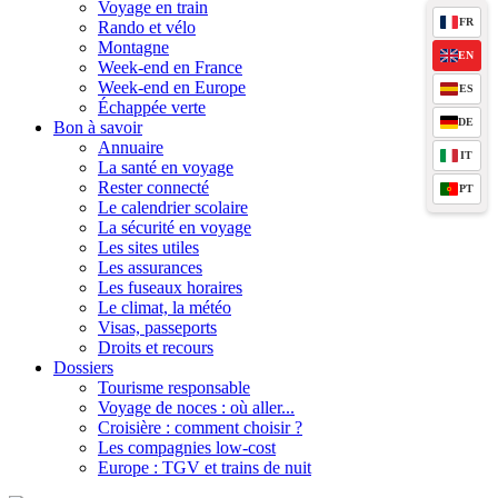
Voyage en train
FR
Rando et vélo
Montagne
EN
Week-end en France
Week-end en Europe
ES
Échappée verte
DE
Bon à savoir
Annuaire
IT
La santé en voyage
Rester connecté
PT
Le calendrier scolaire
La sécurité en voyage
Les sites utiles
Les assurances
Les fuseaux horaires
Le climat, la météo
Visas, passeports
Droits et recours
Dossiers
Tourisme responsable
Voyage de noces : où aller...
Croisière : comment choisir ?
Les compagnies low-cost
Europe : TGV et trains de nuit