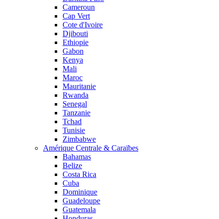
Cameroun
Cap Vert
Cote d'Ivoire
Djibouti
Ethiopie
Gabon
Kenya
Mali
Maroc
Mauritanie
Rwanda
Senegal
Tanzanie
Tchad
Tunisie
Zimbabwe
Amérique Centrale & Caraïbes
Bahamas
Belize
Costa Rica
Cuba
Dominique
Guadeloupe
Guatemala
Honduras