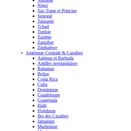
Namibie
Niger
Sao Tome et Principe
Senegal
Tanzanie
Tchad
Tunisie
Zambie
Zanzibar
Zimbabwe
Amérique Centrale & Caraïbes
Antigua et Barbuda
Antilles neerlandaises
Bahamas
Belize
Costa Rica
Cuba
Dominique
Guadeloupe
Guatemala
Haiti
Honduras
Iles des Caraibes
Jamaique
Martinique