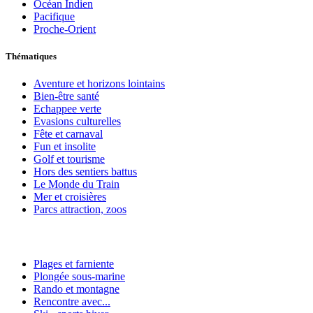
Océan Indien
Pacifique
Proche-Orient
Thématiques
Aventure et horizons lointains
Bien-être santé
Echappee verte
Evasions culturelles
Fête et carnaval
Fun et insolite
Golf et tourisme
Hors des sentiers battus
Le Monde du Train
Mer et croisières
Parcs attraction, zoos
Plages et farniente
Plongée sous-marine
Rando et montagne
Rencontre avec...