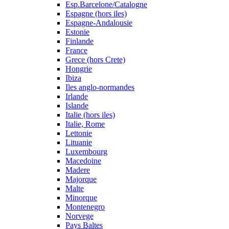
Esp.Barcelone/Catalogne
Espagne (hors iles)
Espagne-Andalousie
Estonie
Finlande
France
Grece (hors Crete)
Hongrie
Ibiza
Iles anglo-normandes
Irlande
Islande
Italie (hors iles)
Italie, Rome
Lettonie
Lituanie
Luxembourg
Macedoine
Madere
Majorque
Malte
Minorque
Montenegro
Norvege
Pays Baltes