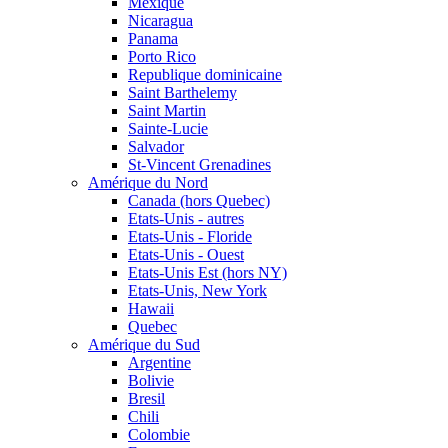
Mexique
Nicaragua
Panama
Porto Rico
Republique dominicaine
Saint Barthelemy
Saint Martin
Sainte-Lucie
Salvador
St-Vincent Grenadines
Amérique du Nord
Canada (hors Quebec)
Etats-Unis - autres
Etats-Unis - Floride
Etats-Unis - Ouest
Etats-Unis Est (hors NY)
Etats-Unis, New York
Hawaii
Quebec
Amérique du Sud
Argentine
Bolivie
Bresil
Chili
Colombie